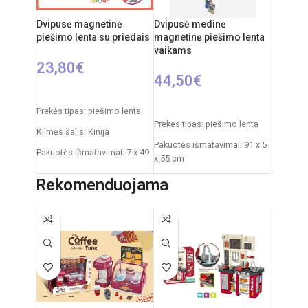
Dvipusė magnetinė
Dvipusė medinė
piešimo lenta su priedais
magnetinė piešimo lenta
vaikams
23,80
€
44,50
€
Į KREPŠELĮ
Į KREPŠELĮ
Prekės tipas: piešimo lenta
Prekės tipas: piešimo lenta
Kilmės šalis: Kinija
Pakuotės išmatavimai: 91 x 5
Pakuotės išmatavimai: 7 x 49
x 55 cm
x 35 cm
Produkto išmatavimai: 86 x
Rekomenduojama
Produkto išmatavimai: 33,5 x
53 x 45 cm
32 x 54,5 cm
Rekomenduojamas amžius:
nuo 3 metų