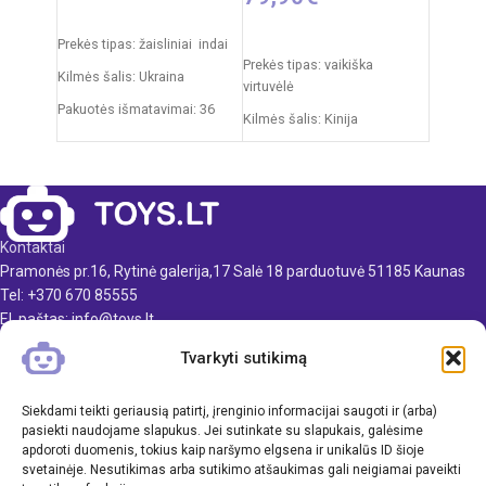
Į KREPŠELĮ
Į KREPŠELĮ
Prekės tipas: žaisliniai indai
Prekės tipas: vaikiška
Kilmės šalis: Ukraina
virtuvėlė
Pakuotės išmatavimai: 36
Kilmės šalis: Kinija
x 27 x 11 cm
Pakuotės išmatavimai: 14,5 x
Svoris: 0,5 kg
55 x 63 cm
Produkto medžiaga: plastikas
Virtuvėlės išmatavimai: 35 x
63 x 84 cm
Rekomenduojamas amžius:
Kontaktai
nuo 3 metų
Produkto medžiaga: plastikas
Pramonės pr.16, Rytinė galerija,17 Salė 18 parduotuvė 51185 Kaunas
Rekomenduojamas amžius:
Tel: +370 670 85555
nuo 3 metų
El. paštas: info@toys.lt
Elementai: 3 x AA
Tvarkyti sutikimą
TOYS.LT
(nepridedamos)
KLIENTAMS
Siekdami teikti geriausią patirtį, įrenginio informacijai saugoti ir (arba)
pasiekti naudojame slapukus. Jei sutinkate su slapukais, galėsime
apdoroti duomenis, tokius kaip naršymo elgsena ir unikalūs ID šioje
INFORMACIJA
svetainėje. Nesutikimas arba sutikimo atšaukimas gali neigiamai paveikti