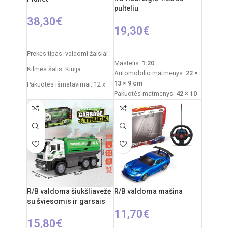
pulteliu
38,30
€
19,30
€
Į KREPŠELĮ
PASIRINKTI SAVYBES
Prekės tipas: valdomi žaislai
Mastelis:
1:20
Kilmės šalis: Kinija
Automobilio matmenys:
22 ×
13 × 9 cm
Pakuotės išmatavimai: 12 x
Pakuotės matmenys:
42 × 10
51 x 30,5 cm
× 32 cm
Dinozauro išmatavimai: 29,5x
Maitinimas (automobilis):
3,7
x 52 cm
V įkraunamas akumuliatorius
Maitinimas (pultelis):
2 × AA
Žaislo sudėtis: plastikas,
(nepridedamos)
guma
Svoris:
1,2 kg
Rekomenduojamas amžius:
Rekomenduojamas amžius:
nuo 3 metų
nuo 6 metų
Elementai: 3 x AA
R/B valdoma šiukšliavežė
R/B valdoma mašina
(nepridedamos)
su šviesomis ir garsais
11,70
€
15,80
€