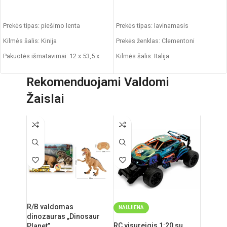
Į KREPŠELĮ
Į KREPŠELĮ
Prekės tipas: piešimo lenta
Prekės tipas: lavinamasis
Kilmės šalis: Kinija
Prekės ženklas: Clementoni
Pakuotės išmatavimai: 12 x 53,5 x
Kilmės šalis: Italija
76,5 cm
Rekomenduojamas amžius: nuo 10
Rekomenduojami Valdomi
Produkto išmatavimai: 33 x 58 x 110
mėnesių
cm
Žaislai
Rekomenduojamas amžius: nuo 3
metų
R/B valdomas
NAUJIENA
dinozauras „Dinosaur
RC visureigis 1:20 su
Planet”