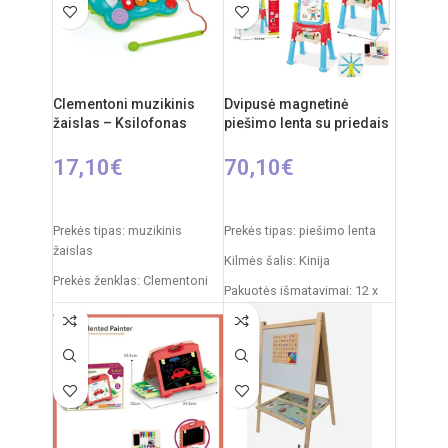
Rekomenduojamas amžius:
Produkto išmatavimai: 17 x
nuo 3 metų
17 x 18 cm
Produkto medžiaga: plastikas
Rekomenduojamas amžius:
Clementoni muzikinis
Dvipusė magnetinė
nuo 18 mėnesių
žaislas – Ksilofonas
piešimo lenta su priedais
Elementai: 3 x AA
(nepridedamos)
17,10
€
70,10
€
Į KREPŠELĮ
Į KREPŠELĮ
Prekės tipas: muzikinis
Prekės tipas: piešimo lenta
žaislas
Kilmės šalis: Kinija
Prekės ženklas: Clementoni
Pakuotės išmatavimai: 12 x
Kilmės šalis: Italija
53,5 x 76,5 cm
Pakuotės išmatavimai: 5 x 31
Produkto išmatavimai: 33 x
x 21 cm
58 x 110 cm
Rekomenduojamas amžius:
Rekomenduojamas amžius:
nuo 18 mėnesių
nuo 3 metų