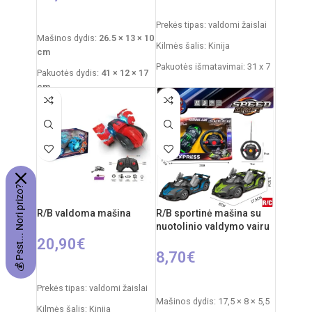
PASIRINKTI SAVYBES
Į KREPŠELĮ
Prekės tipas: valdomi žaislai
Mašinos dydis:
26.5 × 13 × 10
Kilmės šalis: Kinija
cm
Pakuotės išmatavimai: 31 x 7
Pakuotės dydis:
41 × 12 × 17
x 25 cm
cm
Automobilio išmatavimai: 20
Rekomenduojamas amžius:
x 9 cm
nuo 3 metų
Rekomenduojamas amžius:
Reikalingi elementai:
4×AA
nuo 3 metų
mašinai
+
2×AA pultui
Reiklaingi elementai: 2xAA
pulteliui + 4xAA mašinai
💰 Psst... Nori prizo?
R/B valdoma mašina
R/B sportinė mašina su
nuotolinio valdymo vairu
20,90
€
8,70
€
PASIRINKTI SAVYBES
PASIRINKTI SAVYBES
Prekės tipas: valdomi žaislai
Mašinos dydis: 17,5 × 8 × 5,5
Kilmės šalis: Kinija