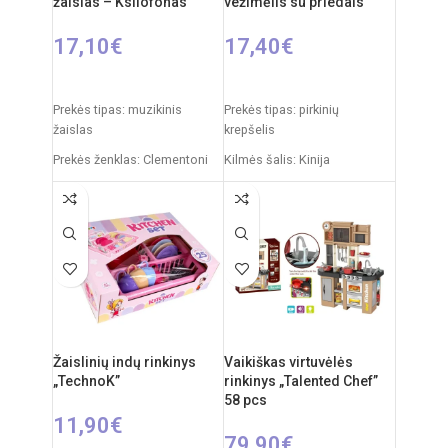
žaislas – Ksilofonas
vežimėlis su priedais
(nepridedamos)
17,10
€
17,40
€
Į KREPŠELĮ
Į KREPŠELĮ
Prekės tipas: muzikinis
Prekės tipas: pirkinių
žaislas
krepšelis
Prekės ženklas: Clementoni
Kilmės šalis: Kinija
Kilmės šalis: Italija
Pakuotės išmatavimai: 33 x 9
x 45 cm
Pakuotės išmatavimai: 5 x 31
x 21 cm
Produkto išmatavimai: 26 x
36 x 45 cm
Rekomenduojamas amžius:
nuo 18 mėnesių
Produkto medžiaga: plastikas
Rekomenduojamas amžius:
nuo 3 metų
Žaislinių indų rinkinys
Vaikiškas virtuvėlės
„TechnoK”
rinkinys „Talented Chef”
58 pcs
11,90
€
79,90
€