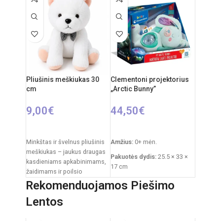
švelnus
20 x 11 cm
Rekomenduojamas amžius:
nuo 0 mėnesių
Pliušinis meškiukas 30
Clementoni projektorius
cm
„Arctic Bunny”
9,00
€
44,50
€
Į KREPŠELĮ
Į KREPŠELĮ
Minkštas ir švelnus pliušinis
Amžius:
0+ mėn.
meškiukas – jaukus draugas
Pakuotės dydis:
25.5 × 33 ×
kasdieniams apkabinimams,
17 cm
žaidimams ir poilsio
akimirkoms. Klasikinis
Prekės svoris:
760 g
Rekomenduojamos Piešimo
dizainas su dekoratyviniu
Funkcijos:
šviesų
Lentos
kaspinėliu suteikia
projektorius, melodijos,
baltasis triukšmas