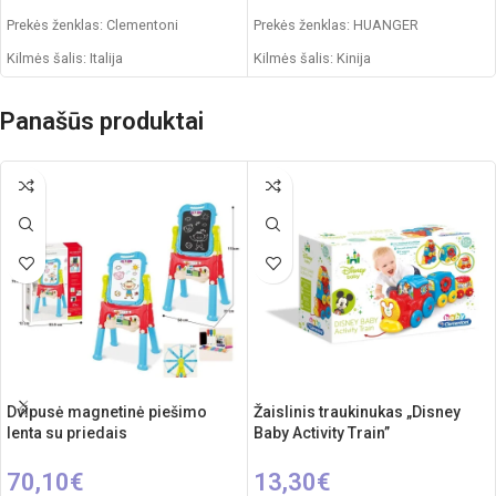
Prekės ženklas: Clementoni
Prekės ženklas: HUANGER
Kilmės šalis: Italija
Kilmės šalis: Kinija
Pakuotės išmatavimai: 5 x 31 x 21
Pakuotės išmatavimai: 19 x 19 x 20,6
cm
cm
Panašūs produktai
Rekomenduojamas amžius: nuo 18
Produkto išmatavimai: 17 x 17 x 18
mėnesių
cm
Produkto medžiaga: plastikas
Rekomenduojamas amžius: nuo 18
mėnesių
Elementai: 3 x AA (nepridedamos)
Dvipusė magnetinė piešimo
Žaislinis traukinukas „Disney
lenta su priedais
Baby Activity Train”
70,10
€
13,30
€