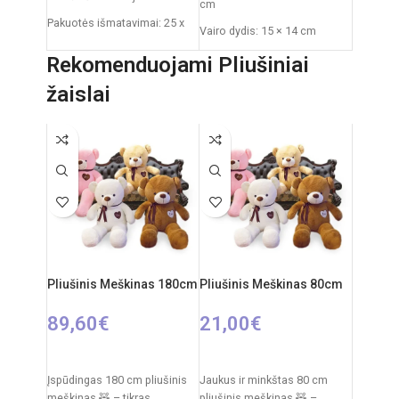
cm
Pakuotės išmatavimai: 25 x
Vairo dydis: 15 × 14 cm
13 x 18 cm
Pakuotės dydis: 33 × 5,5 ×
Rekomenduojami Pliušiniai
Dažnis: 2,4 GHz
23,5 cm
žaislai
Nuotolinio valdymo pultas:
Svoris: 0,3 kg
2xAAA elementai
Reikalingi elementai: 3 × AA
RC automobilio
(nepridedami)
akumuliatorius: 3,7V
Amžius: nuo 3 metų
Rekomenduojamas amžius:
nuo 6 metų
Pliušinis Meškinas 180cm
Pliušinis Meškinas 80cm
89,60
€
21,00
€
PASIRINKTI SAVYBES
PASIRINKTI SAVYBES
Įspūdingas 180 cm pliušinis
Jaukus ir minkštas 80 cm
meškinas 🧸 – tikras
pliušinis meškinas 🧸 –