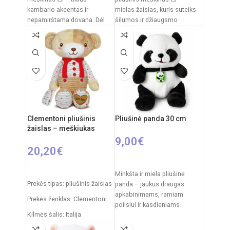
kambario akcentas ir
mielas žaislas, kuris suteiks
nepamirštama dovana. Dėl
šilumos ir džiaugsmo
savo dydžio jis tampa ne tik
kiekvienam vaikui. Švelnus
pliušas,
Clementoni pliušinis
Pliušinė panda 30 cm
žaislas – meškiukas
9,00
€
20,20
€
Į KREPŠELĮ
Į KREPŠELĮ
Minkšta ir miela pliušinė
Prekės tipas: pliušinis žaislas
panda – jaukus draugas
apkabinimams, ramiam
Prekės ženklas: Clementoni
poilsiui ir kasdieniams
Kilmės šalis: Italija
žaidimams. Klasikinis juodai
baltas pandos dizainas,
Pakuotės išmatavimai: 31 x