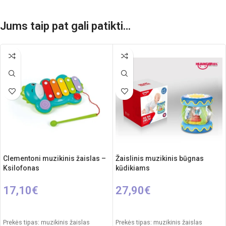
Jums taip pat gali patikti…
Clementoni muzikinis žaislas –
Žaislinis muzikinis būgnas
Ksilofonas
kūdikiams
17,10
€
27,90
€
Į KREPŠELĮ
Į KREPŠELĮ
Prekės tipas: muzikinis žaislas
Prekės tipas: muzikinis žaislas