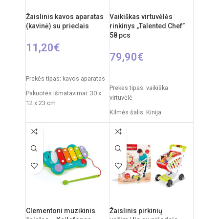
Žaislinis kavos aparatas
Vaikiškas virtuvėlės
(kavinė) su priedais
rinkinys „Talented Chef”
58 pcs
11,20
€
79,90
€
Į KREPŠELĮ
Į KREPŠELĮ
Prekės tipas: kavos aparatas
Prekės tipas: vaikiška
Pakuotės išmatavimai: 30 x
virtuvėlė
12 x 23 cm
Kilmės šalis: Kinija
Rekomenduojamas amžius:
Pakuotės išmatavimai: 14,5 x
nuo 3 metų
55 x 63 cm
Virtuvėlės išmatavimai: 35 x
63 x 84 cm
Produkto medžiaga: plastikas
Rekomenduojamas amžius:
nuo 3 metų
Clementoni muzikinis
Žaislinis pirkinių
Elementai: 3 x AA