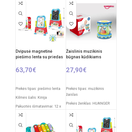
Medžiagos:
pliušas,
plastikas
Priežiūra:
pliušas skalbiamas
išimant vidinį modulį
Kilmės šalis:
Italija /
Clementoni
Dvipusė magnetinė
Žaislinis muzikinis
piešimo lenta su priedas
būgnas kūdikiams
63,70
€
27,90
€
Į KREPŠELĮ
Į KREPŠELĮ
Prekės tipas: piešimo lenta
Prekės tipas: muzikinis
žaislas
Kilmės šalis: Kinija
Prekės ženklas: HUANGER
Pakuotės išmatavimai: 12 x
53,5 x 61,5 cm
Kilmės šalis: Kinija
Produkto išmatavimai: 33 x
Pakuotės išmatavimai: 19 x
58 x 84 cm
19 x 20,6 cm