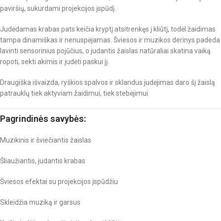
paviršių, sukurdami projekcijos įspūdį.
Judėdamas krabas pats keičia kryptį atsitrenkęs į kliūtį, todėl žaidimas
tampa dinamiškas ir nenuspėjamas. Šviesos ir muzikos derinys padeda
lavinti sensorinius pojūčius, o judantis žaislas natūraliai skatina vaiką
ropoti, sekti akimis ir judėti paskui jį.
Draugiška išvaizda, ryškios spalvos ir sklandus judėjimas daro šį žaislą
patrauklų tiek aktyviam žaidimui, tiek stebėjimui.
Pagrindinės savybės:
Muzikinis ir šviečiantis žaislas
Šliaužiantis, judantis krabas
Šviesos efektai su projekcijos įspūdžiu
Skleidžia muziką ir garsus