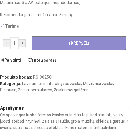
Maitinimas: 3 x AA baterijos (nepridedamos)
Rekomenduojamas amžius: nuo 3 metų
Turime
-
+
Į KREPŠELĮ
Palyginti
Į norų sąrašą
Produkto kodas:
RS-9025C
Kategorija:
Lavinamieji ir interaktyvūs žaislai
,
Muzikiniai žaislai
,
Pigiausia
,
Žaislai berniukams
,
Žaislai mergaitėms
Aprašymas
Šis spalvingas krabo formos žaislas sukurtas taip, kad skatintų vaiką
judėti, stebėti ir tyrinėti. Žaislas šliaužia, groja muziką, skleidžia garsus ir
šviečia spalvingais šviesos efektais, kurie matomi ir ant aplinkinių