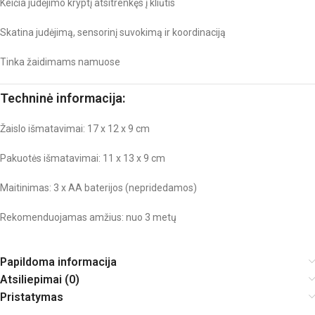
Keičia judėjimo kryptį atsitrenkęs į kliūtis
Skatina judėjimą, sensorinį suvokimą ir koordinaciją
Tinka žaidimams namuose
Techninė informacija:
Žaislo išmatavimai: 17 x 12 x 9 cm
Pakuotės išmatavimai: 11 x 13 x 9 cm
Maitinimas: 3 x AA baterijos (nepridedamos)
Rekomenduojamas amžius: nuo 3 metų
Papildoma informacija
Atsiliepimai (0)
Pristatymas