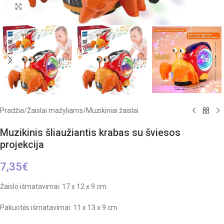
Click to enlarge
Pradžia
/
Žaislai mažyliams
/
Muzikiniai žaislai
Muzikinis šliaužiantis krabas su šviesos
projekcija
7,35
€
Žaislo išmatavimai: 17 x 12 x 9 cm
Pakuotės išmatavimai: 11 x 13 x 9 cm