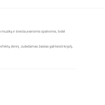
 muziką ir šviečia įvairiomis spalvomis, todėl
efektų derinį. Judėdamas žaislas gali keisti kryptį,