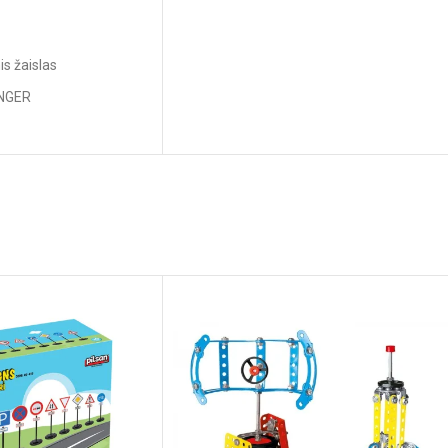
is žaislas
ANGER
: 19 x 19 x 20,6 cm
: 17 x 17 x 18 cm
plastikas
mžius: nuo 18 mėnesių
nepridedamos)