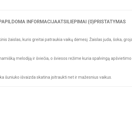
PAPILDOMA INFORMACIJA
ATSILIEPIMAI (0)
PRISTATYMAS
 žaislas, kuris greitai patraukia vaikų dėmesį. Žaislas juda, šoka, groja
dinamišką melodiją ir šviečia, o šviesos režime kuria spalvingą apšvietimo 
ka šuniuko išvaizda skatina įsitraukti net ir mažesnius vaikus.