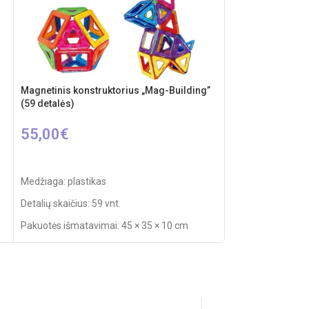
Magnetinis konstruktorius „Mag-Building”
Medinis labirinto
(59 detalės)
4,90
€
55,00
€
Į KREPŠELĮ
Į KREPŠELĮ
Prekės tipas: medi
Medžiaga: plastikas
Kilmės šalis: Kinija
Detalių skaičius: 59 vnt.
Pakuotės išmatavi
Pakuotės išmatavimai: 45 × 35 × 10 cm
Produkto išmatavi
Svoris: 1,2 kg
Produkto medžiag
Rekomenduojamas amžius: nuo 3 metų
Rekomenduojamas