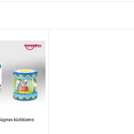
 būgnas kūdikiams