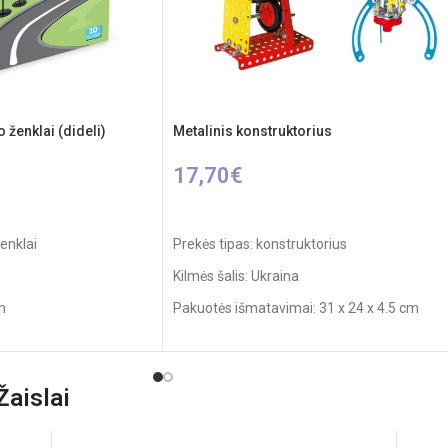
o ženklai (dideli)
Metalinis konstruktorius
17,70
€
Į KREPŠELĮ
enklai
Prekės tipas: konstruktorius
Kilmės šalis: Ukraina
n
Pakuotės išmatavimai: 31 x 24 x 4.5 cm
: 60 x 45 x 52 cm
Svoris: 0,8 kg
Dalių skaičius: 225
aislai
mžius: nuo 3 metų
Rekomenduojamas amžius: nuo 5 metų