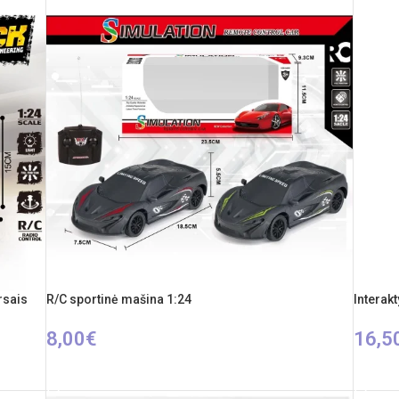
rsais
R/C sportinė mašina 1:24
Interakt
8,00
€
16,5
Į KREPŠELĮ
Į KREP