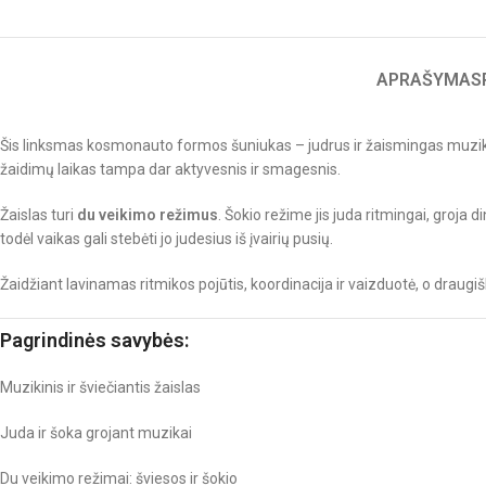
APRAŠYMAS
Šis linksmas kosmonauto formos šuniukas – judrus ir žaismingas muzikinis
žaidimų laikas tampa dar aktyvesnis ir smagesnis.
Žaislas turi
du veikimo režimus
. Šokio režime jis juda ritmingai, groja 
todėl vaikas gali stebėti jo judesius iš įvairių pusių.
Žaidžiant lavinamas ritmikos pojūtis, koordinacija ir vaizduotė, o draugiš
Pagrindinės savybės:
Muzikinis ir šviečiantis žaislas
Juda ir šoka grojant muzikai
Du veikimo režimai: šviesos ir šokio