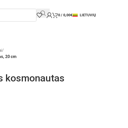
LIETUVIŲ
0
/
0,00
€
ai
/
as, 20 cm
is kosmonautas