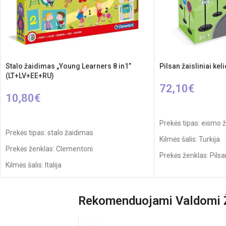
Stalo žaidimas „Young Learners 8 in1”
Pilsan žaisliniai keli
(LT+LV+EE+RU)
72,10
€
10,80
€
Į KREPŠELĮ
Į KREPŠELĮ
Prekės tipas: eismo ž
Prekės tipas: stalo žaidimas
Kilmės šalis: Turkija
Prekės ženklas: Clementoni
Prekės ženklas: Pilsa
Kilmės šalis: Italija
Pakuotės išmatavimai
Pakuotės išmatavimai: 37,2 x 28,2 x 5 cm
Dalių skaičius: 10
Rekomenduojamas amžius: nuo 3 metų
Rekomenduojami Valdomi Ž
Rekomenduojamas a