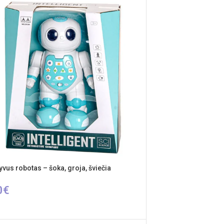
yvus robotas – šoka, groja, šviečia
0
€
ŠELĮ