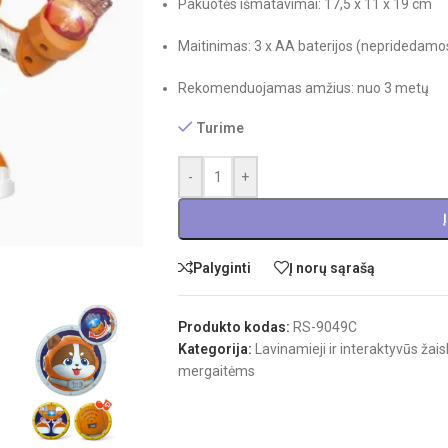
Pakuotės išmatavimai: 17,5 x 11 x 19 cm
Maitinimas: 3 x AA baterijos (nepridedamo
Rekomenduojamas amžius: nuo 3 metų
Turime
-
+
Palyginti
Į norų sąrašą
Produkto kodas:
RS-9049C
Kategorija:
Lavinamieji ir interaktyvūs žais
mergaitėms