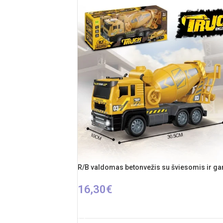
R/B valdomas betonvežis su šviesomis ir ga
16,30
€
Į KREPŠELĮ