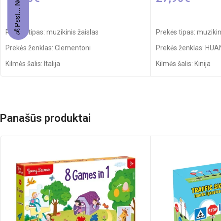
💰 Psst... Nori prizo?
Į KREPŠELĮ
Į KREPŠELĮ
Prekės tipas: muzikinis žaislas
Prekės tipas: muzikin
Prekės ženklas: Clementoni
Prekės ženklas: HU
Kilmės šalis: Italija
Kilmės šalis: Kinija
Pakuotės išmatavimai: 5 x 31 x 21 cm
Pakuotės išmatavimai
Rekomenduojamas amžius: nuo 18 mėnesių
Produkto išmatavimai
Produkto medžiaga: 
Panašūs produktai
Rekomenduojamas a
Elementai: 3 x AA (