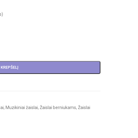
s)
Į KREPŠELĮ
lai
,
Muzikiniai žaislai
,
Žaislai berniukams
,
Žaislai