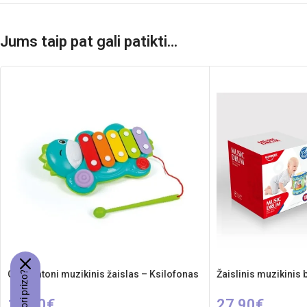
Jums taip pat gali patikti…
Clementoni muzikinis žaislas – Ksilofonas
Žaislinis muzikinis
17,10
€
27,90
€