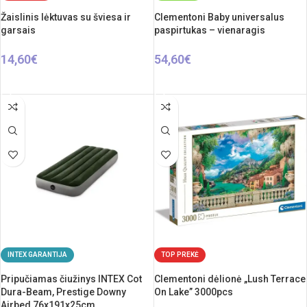
Žaislinis lėktuvas su šviesa ir
Clementoni Baby universalus
garsais
paspirtukas – vienaragis
14,60
€
54,60
€
Į KREPŠELĮ
Į KREPŠELĮ
INTEX GARANTIJA
TOP PREKĖ
Pripučiamas čiužinys INTEX Cot
Clementoni dėlionė „Lush Terrace
Dura-Beam, Prestige Downy
On Lake” 3000pcs
Airbed 76x191x25cm