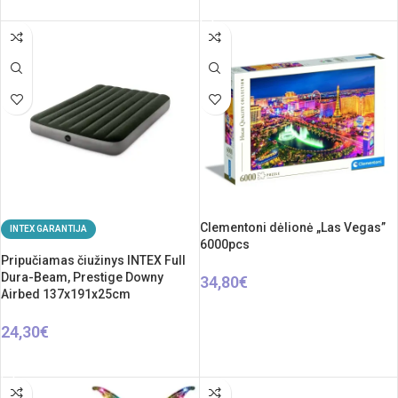
Į KREPŠELĮ
Clementoni dėlionė „Las Vegas”
INTEX GARANTIJA
6000pcs
Pripučiamas čiužinys INTEX Full
Dura-Beam, Prestige Downy
34,80
€
Airbed 137x191x25cm
Į KREPŠELĮ
24,30
€
Į KREPŠELĮ