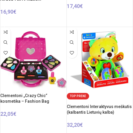
17,40
€
16,90
€
Į KREPŠELĮ
Į KREPŠELĮ
Clementoni „Crazy Chic”
TOP PREKĖ
kosmetika – Fashion Bag
Clementoni Interaktyvus meškutis
(kalbantis Lietuvių kalba)
22,05
€
Į KREPŠELĮ
32,20
€