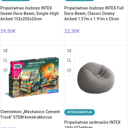
Pripučiamas čiužinys INTEX
Pripučiamas čiužinys INTEX Full
Queen Dura-Beam, Single-High
Dura-Beam, Classic Downy
Airbed 152x203x25cm
Airbed 1.37m x 1.91m x 25cm
29,50
€
22,30
€
Į KREPŠELĮ
Į KREPŠELĮ
Clementoni „Mechanics Cement
INTEX GARANTIJA
Truck” STEM konstruktorius
Pripučiamas sėdmaišis INTEX
104x107x69cm