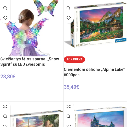
Šviečiantys fėjos sparnai „Snow
TOP PREKĖ
Spirit“ su LED šviesomis
Clementoni dėlionė „Alpine Lake”
6000pcs
23,80
€
Į KREPŠELĮ
35,40
€
Į KREPŠELĮ