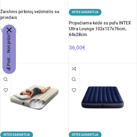
Žaislinis pirkinių vežimėlis su
INTEX GARANTIJA
priedais
Pripučiama kedė su pufu INTEX
Ultra Lounge 102x137x76cm,
17,40
€
64x28cm
💰 Psst... Nori prizo?
Į KREPŠELĮ
36,00
€
Į KREPŠELĮ
INTEX GARANTIJA
INTEX GARANTIJA