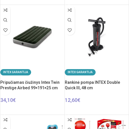
INTEX GARANTIJA
INTEX GARANTIJA
Pripučiamas čiužinys Intex Twin
Rankinė pompa INTEX Double
Prestige Airbed 99×191×25 cm
Quick III, 48 cm
34,10
€
12,60
€
Į KREPŠELĮ
Į KREPŠELĮ