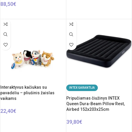
88,50
€
Į KREPŠELĮ
Interaktyvus kačiukas su
INTEX GARANTIJA
pavadėliu – pliušinis žaislas
Pripučiamas čiužinys INTEX
vaikams
Queen Dura-Beam Pillow Rest,
Airbed 152x203x25cm
22,40
€
PASIRINKTI SAVYBES
39,80
€
Į KREPŠELĮ