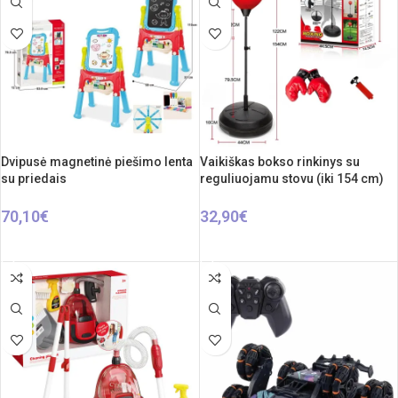
Dvipusė magnetinė piešimo lenta
Vaikiškas bokso rinkinys su
su priedais
reguliuojamu stovu (iki 154 cm)
70,10
€
32,90
€
Į KREPŠELĮ
Į KREPŠELĮ