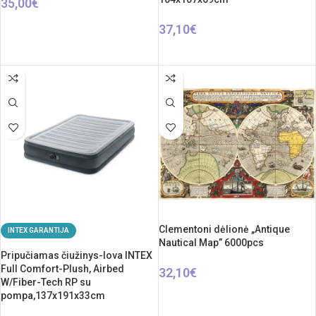
35,00
€
Į KREPŠELĮ
37,10
€
Į KREPŠELĮ
Clementoni dėlionė „Antique
INTEX GARANTIJA
Nautical Map” 6000pcs
Pripučiamas čiužinys-lova INTEX
Full Comfort-Plush, Airbed
32,10
€
W/Fiber-Tech RP su
Į KREPŠELĮ
pompa,137x191x33cm