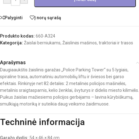
Palyginti
Į norų sąrašą
Produkto kodas:
660-A324
Kategorija:
Žaislai berniukams
,
Žaislinės mašinos, traktoriai ir trasos
Aprašymas
Daugiaaukštis žaislinis garažas „Police Parking Tower“ su 5 lygiais,
spiraline trasa, automatiniu automobilių liftu ir šviesos bei garso
efektais. Rinkinyje net 82 detalės: 2 metalinės policijos mašinėlės,
metalinis sraigtasparnis, kelio ženklai, švyturys ir didelis miesto kilimėlis.
Puikus žaislas mažiesiems policijos gerbėjams – lavina kūrybiškumą,
smulkiąją motoriką ir suteikia daug veiksmo žaidimuose.
Techninė informacija
Garažo dydis:
54 × 46 × 84 cm