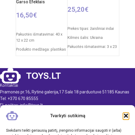
Garso Efektais
25,20
€
16,50
€
Į KREPŠELĮ
Į KREPŠELĮ
Prekės tipas: žaisliniai indai
Pakuotės išmatavimai: 40 x
Kilmės šalis: Ukraina
12 x 22 cm
Pakuotės išmatavimai: 3 x 23
Produkto medžiaga: plastikas
x 10 cm
Rekomenduojamas amžius:
Produkto medžiaga: plastikas
nuo 3 metų
Rekomenduojamas amžius:
Elementai: 2 x AA
nuo 3 metų
Kontaktai
Pramonės pr.16, Rytinė galerija,17 Salė 18 parduotuvė 51185 Kaunas
Tel: +370 670 85555
El. paštas: info@toys.lt
Tvarkyti sutikimą
TOYS.LT
KLIENTAMS
Siekdami teikti geriausią patirtį, įrenginio informacijai saugoti ir (arba)