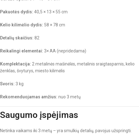
Pakuotės dydis:
40,5 × 13 × 55 cm
Kelio kilimėlio dydis:
58 × 78 cm
Detalių skaičius:
82
Reikalingi elementai:
3× AA (nepridedama)
Komplektacija:
2 metalinės mašinėlės, metalinis sraigtasparnis, kelio
ženklas, švyturys, miesto kilimėlis
Svoris:
3 kg
Rekomenduojamas amžius:
nuo 3 metų
Saugumo įspėjimas
Netinka vaikams iki 3 metų – yra smulkių detalių, pavojus užspringti.