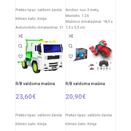
Į KREPŠELĮ
Į KREPŠELĮ
Prekės tipas: valdomi žaislai
Amžius: nuo 3 metų
Mastelis: 1:24
Kilmės šalis: Kinija
Mašinos išmatavimai: 18,5 x
Automobilio išmatavimai: 31
7,5 x 5,5 cm
x 15 x 12 cm
Pakuotės išmatavimai: 23,5 x
11,5 x 9,3 cm
Rekomenduojamas amžius:
Maitinimas mašinai: 3 x AA
nuo 6 metų
elementai (nepridedami)
Reiklaingi elementai: 2xAA +
Maitinimas pulteliui: 2 x AA
3xAAA
elementai (nepridedami)
Komplekte: automobilis,
nuotolinio valdymo pultelis
Medžiagos: plastikas,
R/B valdoma mašina
R/B valdoma mašina
metalas
23,60
€
20,90
€
Į KREPŠELĮ
PASIRINKTI SAVYBES
Prekės tipas: valdomi žaislai
Prekės tipas: valdomi žaislai
Kilmės šalis: Kinija
Kilmės šalis: Kinija