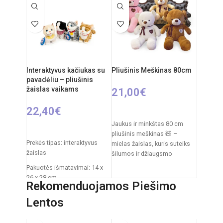
kaspinėliu suteikia
Interaktyvus kačiukas su
Pliušinis Meškinas 80cm
pavadėliu – pliušinis
žaislas vaikams
21,00
€
22,40
€
PASIRINKTI SAVYBES
Jaukus ir minkštas 80 cm
PASIRINKTI SAVYBES
pliušinis meškinas 🧸 –
Prekės tipas: interaktyvus
mielas žaislas, kuris suteiks
žaislas
šilumos ir džiaugsmo
kiekvienam vaikui. Švelnus
Pakuotės išmatavimai: 14 x
pliušas,
26 x 28 cm
Rekomenduojamos Piešimo
Žaislo išmatavimai: 27 × 12 ×
Lentos
27 cm
Rekomenduojamas amžius: