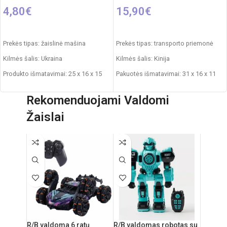
4,80
€
15,90
€
Į KREPŠELĮ
Į KREPŠELĮ
Prekės tipas: žaislinė mašina
Prekės tipas: transporto priemonė
Kilmės šalis: Ukraina
Kilmės šalis: Kinija
Produkto išmatavimai: 25 x 16 x 15
Pakuotės išmatavimai: 31 x 16 x 11
cm
cm
Rekomenduojami Valdomi
Svoris: 0,290 kg
Produkto medžiaga: plastikas
Žaislai
Produkto medžiaga: plastikas
Rekomenduojamas amžius: nuo 3
metų
Rekomenduojamas amžius: nuo 1
metų
R/B valdoma 6 ratų
R/B valdomas robotas su