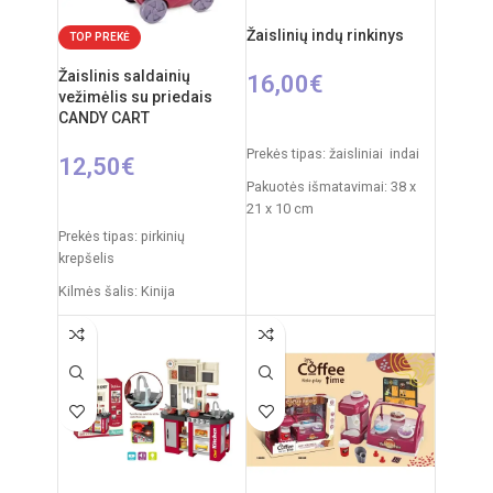
Žaislinių indų rinkinys
TOP PREKĖ
Žaislinis saldainių
16,00
€
vežimėlis su priedais
CANDY CART
Į KREPŠELĮ
Prekės tipas: žaisliniai indai
12,50
€
Pakuotės išmatavimai: 38 x
Į KREPŠELĮ
21 x 10 cm
Prekės tipas: pirkinių
Svoris: 0,775 kg
krepšelis
Produkto medžiaga: plastikas
Kilmės šalis: Kinija
Rekomenduojamas amžius:
Pakuotės išmatavimai: 35 x 7
nuo 3 metų
x 27 cm
Produkto išmatavimai: 24,5 x
26 x 15,5 cm
Produkto medžiaga: plastikas
Rekomenduojamas amžius:
nuo 3 metų