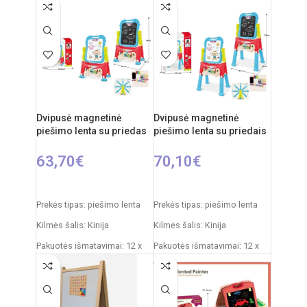
nuo 3 metų
Elementai: 3 x AA
(nepridedamos)
Dvipusė magnetinė
Dvipusė magnetinė
piešimo lenta su priedas
piešimo lenta su priedais
63,70
€
70,10
€
Į KREPŠELĮ
Į KREPŠELĮ
Prekės tipas: piešimo lenta
Prekės tipas: piešimo lenta
Kilmės šalis: Kinija
Kilmės šalis: Kinija
Pakuotės išmatavimai: 12 x
Pakuotės išmatavimai: 12 x
53,5 x 61,5 cm
53,5 x 76,5 cm
Produkto išmatavimai: 33 x
Produkto išmatavimai: 33 x
58 x 84 cm
58 x 110 cm