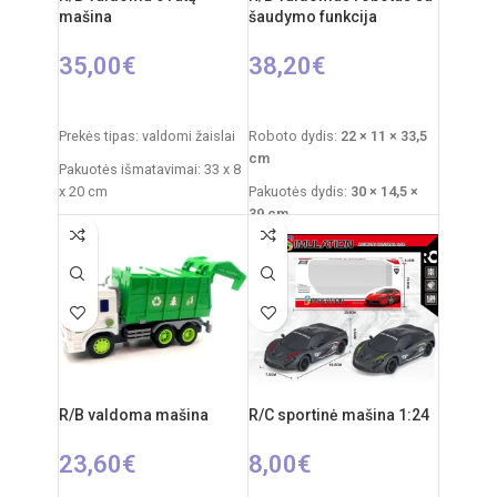
mašina
šaudymo funkcija
35,00
€
38,20
€
Į KREPŠELĮ
Į KREPŠELĮ
Prekės tipas: valdomi žaislai
Roboto dydis:
22 × 11 × 33,5
cm
Pakuotės išmatavimai: 33 x 8
x 20 cm
Pakuotės dydis:
30 × 14,5 ×
39 cm
Mašinos išmatavimai:230 x
16 x 7 cm
Pakuotės svoris:
1,5 kg
Produkto medžiaga: plastikas
Medžiaga: plastikas
Dažnis: 2,4 GHz
Komplekte: robotas, valdymo
pultas, ~10 šovinių
Rekomenduojamas amžius:
nuo 6 metų
Rekomenduojamas amžius:
nuo 3 metų
R/B valdoma mašina
R/C sportinė mašina 1:24
23,60
€
8,00
€