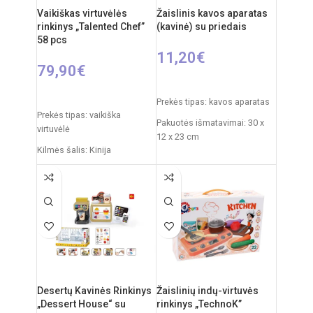
Vaikiškas virtuvėlės
Žaislinis kavos aparatas
Reikalingi elementai: 2xAA
rinkinys „Talented Chef”
(kavinė) su priedais
(nepridedama)
58 pcs
11,20
€
79,90
€
Į KREPŠELĮ
Į KREPŠELĮ
Prekės tipas: kavos aparatas
Prekės tipas: vaikiška
Pakuotės išmatavimai: 30 x
virtuvėlė
12 x 23 cm
Kilmės šalis: Kinija
Rekomenduojamas amžius:
Pakuotės išmatavimai: 14,5 x
nuo 3 metų
55 x 63 cm
Virtuvėlės išmatavimai: 35 x
63 x 84 cm
Produkto medžiaga: plastikas
Rekomenduojamas amžius:
nuo 3 metų
Desertų Kavinės Rinkinys
Žaislinių indų-virtuvės
Elementai: 3 x AA
„Dessert House“ su
rinkinys „TechnoK”
(nepridedamos)