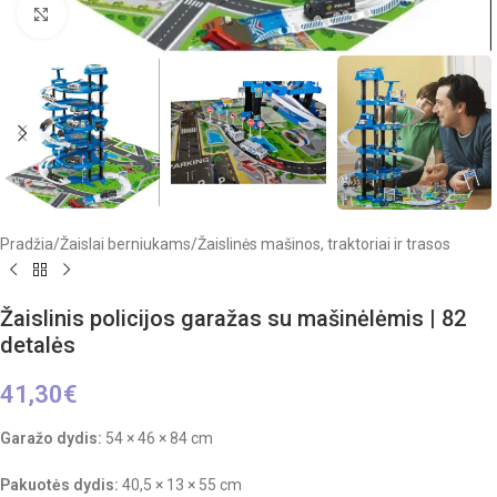
Click to enlarge
Pradžia
/
Žaislai berniukams
/
Žaislinės mašinos, traktoriai ir trasos
Žaislinis policijos garažas su mašinėlėmis | 82
detalės
41,30
€
Garažo dydis:
54 × 46 × 84 cm
Pakuotės dydis:
40,5 × 13 × 55 cm