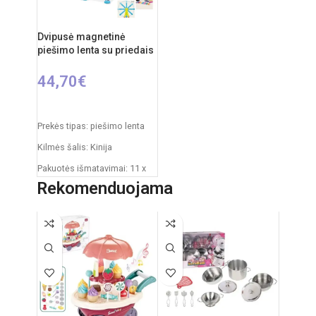
Dvipusė magnetinė
piešimo lenta su priedais
44,70
€
Į KREPŠELĮ
Prekės tipas: piešimo lenta
Kilmės šalis: Kinija
Pakuotės išmatavimai: 11 x
43 x 50 cm
Rekomenduojama
Produkto išmatavimai: 30 x
49 x 67 cm
Rekomenduojamas amžius:
nuo 3 metų