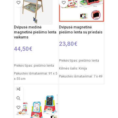
Rekomenduojamas amžius:
Rekomenduojamas amžius:
nuo 3 metų
nuo 3 metų
Dvipusė medinė
Dvipusė magnetinė
magnetinė piešimo lenta
piešimo lenta su priedais
vaikams
23,80
€
44,50
€
Į KREPŠELĮ
Į KREPŠELĮ
Prekės tipas: piešimo lenta
Prekės tipas: piešimo lenta
Kilmės šalis: Kinija
Pakuotės išmatavimai: 91 x 5
Pakuotės išmatavimai: 7 x 49
x 55 cm
x 35 cm
Produkto išmatavimai: 86 x
Produkto išmatavimai: 33,5 x
53 x 45 cm
32 x 54,5 cm
Rekomenduojamas amžius:
nuo 3 metų