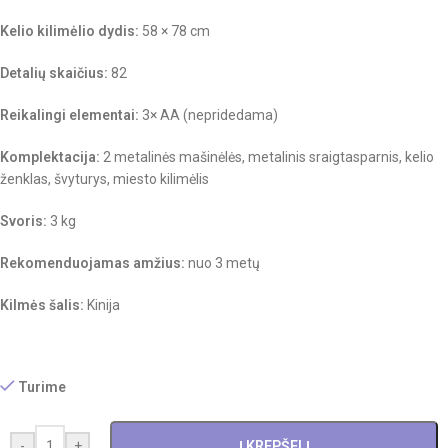
Kelio kilimėlio dydis:
58 × 78 cm
Detalių skaičius:
82
Reikalingi elementai:
3× AA (nepridedama)
Komplektacija:
2 metalinės mašinėlės, metalinis sraigtasparnis, kelio
ženklas, švyturys, miesto kilimėlis
Svoris:
3 kg
Rekomenduojamas amžius:
nuo 3 metų
Kilmės šalis:
Kinija
Turime
-
+
Į KREPŠELĮ