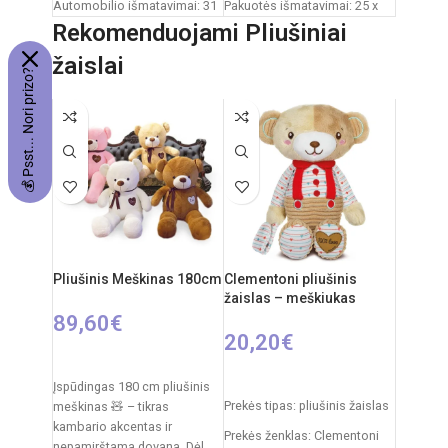
Automobilio išmatavimai: 31
Pakuotės išmatavimai: 25 x
x 15 x 12 cm
13 x 18 cm
Rekomenduojami Pliušiniai
Rekomenduojamas amžius:
Dažnis: 2,4 GHz
žaislai
💰 Psst... Nori prizo?
nuo 6 metų
Nuotolinio valdymo pultas:
Reiklaingi elementai: 2xAA +
2xAAA elementai
3xAAA
RC automobilio
akumuliatorius: 3,7V
Rekomenduojamas amžius:
nuo 6 metų
Pliušinis Meškinas 180cm
Clementoni pliušinis
žaislas – meškiukas
89,60
€
20,20
€
PASIRINKTI SAVYBES
Į KREPŠELĮ
Įspūdingas 180 cm pliušinis
Prekės tipas: pliušinis žaislas
meškinas 🧸 – tikras
kambario akcentas ir
Prekės ženklas: Clementoni
nepamirštama dovana. Dėl