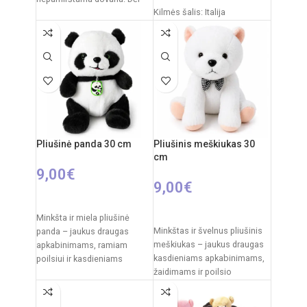
Kilmės šalis: Italija
savo dydžio jis tampa ne tik
Pakuotės išmatavimai: 31 x
20 x 11 cm
Rekomenduojamas amžius:
nuo 0 mėnesių
Pliušinė panda 30 cm
Pliušinis meškiukas 30
cm
9,00
€
9,00
€
Į KREPŠELĮ
Į KREPŠELĮ
Minkšta ir miela pliušinė
Minkštas ir švelnus pliušinis
panda – jaukus draugas
meškiukas – jaukus draugas
apkabinimams, ramiam
kasdieniams apkabinimams,
poilsiui ir kasdieniams
žaidimams ir poilsio
žaidimams. Klasikinis juodai
akimirkoms. Klasikinis
baltas pandos dizainas,
dizainas su dekoratyviniu
švelnus