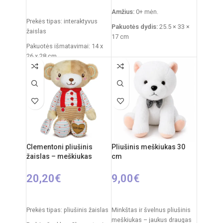
PASIRINKTI SAVYBES
Amžius:
0+ mėn.
Prekės tipas: interaktyvus
Pakuotės dydis:
25.5 × 33 ×
žaislas
17 cm
Pakuotės išmatavimai: 14 x
Prekės svoris:
760 g
26 x 28 cm
Funkcijos:
šviesų
Žaislo išmatavimai: 27 × 12 ×
projektorius, melodijos,
27 cm
baltasis triukšmas
Rekomenduojamas amžius:
Medžiagos:
pliušas,
nuo 3 metų
plastikas
Elementai: 3 x AA
Priežiūra:
pliušas skalbiamas
(nepridedamos)
išimant vidinį modulį
Clementoni pliušinis
Pliušinis meškiukas 30
Kilmės šalis:
Italija /
žaislas – meškiukas
cm
Clementoni
20,20
€
9,00
€
Į KREPŠELĮ
Į KREPŠELĮ
Prekės tipas: pliušinis žaislas
Minkštas ir švelnus pliušinis
meškiukas – jaukus draugas