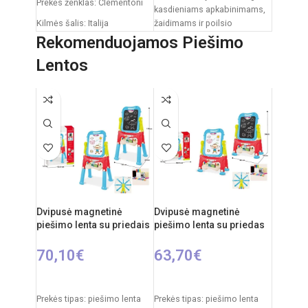
Prekės ženklas: Clementoni
kasdieniams apkabinimams,
Kilmės šalis: Italija
žaidimams ir poilsio
akimirkoms. Klasikinis
Rekomenduojamos Piešimo
Pakuotės išmatavimai: 31 x
dizainas su dekoratyviniu
20 x 11 cm
Lentos
kaspinėliu suteikia
Rekomenduojamas amžius:
nuo 0 mėnesių
Dvipusė magnetinė
Dvipusė magnetinė
piešimo lenta su priedais
piešimo lenta su priedas
70,10
€
63,70
€
Į KREPŠELĮ
Į KREPŠELĮ
Prekės tipas: piešimo lenta
Prekės tipas: piešimo lenta