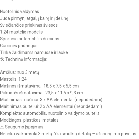
Nuotolinis valdymas
Juda pirmyn, atgal, į kairę ir į dešinę
Šviečiančios priekinės šviesos
1:24 mastelio modelis
Sportinio automobilio dizainas
Guminės padangos
Tinka žaidimams namuose ir lauke
🛠 Techninė informacija:
Amžius: nuo 3 metų
Mastelis: 1:24
Mašinos išmatavimai: 18,5 x 7,5 x 5,5 cm
Pakuotės išmatavimai: 23,5 x 11,5 x 9,3 cm
Maitinimas mašinai: 3 x AA elementai (nepridedami)
Maitinimas pulteliui: 2 x AA elementai (nepridedami)
Komplekte: automobilis, nuotolinio valdymo pultelis
Medžiagos: plastikas, metalas
⚠ Saugumo įspėjimas:
Netinka vaikams iki 3 metų. Yra smulkių detalių – užspringimo pavojus.