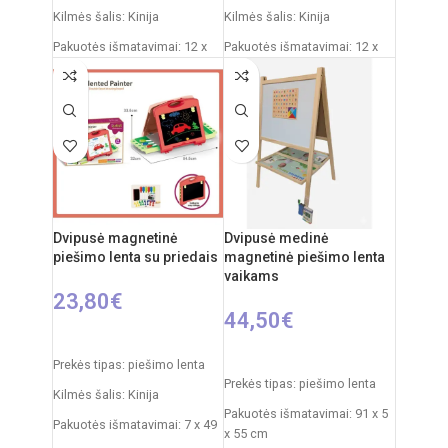
Kilmės šalis: Kinija
Kilmės šalis: Kinija
Pakuotės išmatavimai: 12 x
Pakuotės išmatavimai: 12 x
53,5 x 76,5 cm
53,5 x 61,5 cm
Produkto išmatavimai: 33 x
Produkto išmatavimai: 33 x
58 x 110 cm
58 x 84 cm
Rekomenduojamas amžius:
Rekomenduojamas amžius:
nuo 3 metų
nuo 3 metų
Dvipusė magnetinė
Dvipusė medinė
piešimo lenta su priedais
magnetinė piešimo lenta
vaikams
23,80
€
44,50
€
Į KREPŠELĮ
Į KREPŠELĮ
Prekės tipas: piešimo lenta
Prekės tipas: piešimo lenta
Kilmės šalis: Kinija
Pakuotės išmatavimai: 91 x 5
Pakuotės išmatavimai: 7 x 49
x 55 cm
x 35 cm