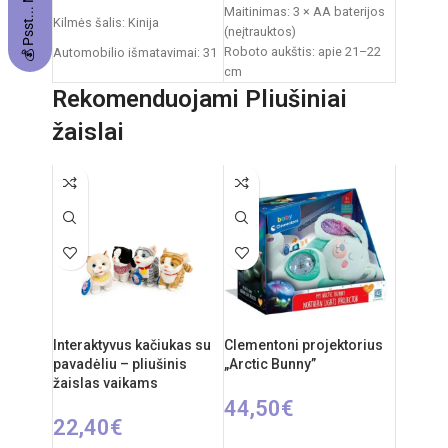
Maitinimas: 3 × AA baterijos
Kilmės šalis: Kinija
(neįtrauktos)
Roboto aukštis: apie 21–22
Automobilio išmatavimai: 31
cm
x 15 x 12 cm
Pakuotės išmatavimai: 21 ×
Rekomenduojami Pliušiniai
Rekomenduojamas amžius:
9,5 × 28 cm
nuo 6 metų
žaislai
Pakuotės svoris: 0,6 kg
Medžiaga: plastikas
Reiklaingi elementai: 2xAA +
Rekomenduojamas amžius:
3xAAA
nuo 3 metų
Interaktyvus kačiukas su
Clementoni projektorius
pavadėliu – pliušinis
„Arctic Bunny”
žaislas vaikams
44,50
€
22,40
€
Į KREPŠELĮ