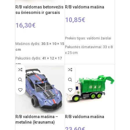
R/B valdomas betonvežis
R/B valdoma mašina
su šviesomis ir garsais
10,85
€
16,30
€
PASIRINKTI SAVYBES
Į KREPŠELĮ
Prekės tipas: valdomi žaislai
Mašinos dydis:
30.5 × 10 × 15
Pakuotės išmatavimai: 33 x 8
cm
x 25 cm
Pakuotės dydis:
41 × 12 × 17
Automobilio išmatavimai: 18
cm
x 8 x 6 cm
Rekomenduojamas amžius:
Rekomenduojamas amžius:
nuo 3 metų
nuo 6 metų
Reikalingi elementai:
4×AA
Reiklaingi elementai: 2xAA
mašinai
+
2×AA pultui
pulteliui + 3xAA mašinai
R/B valdoma mašina –
R/B valdoma mašina
metalinė (kraunama)
23,60
€