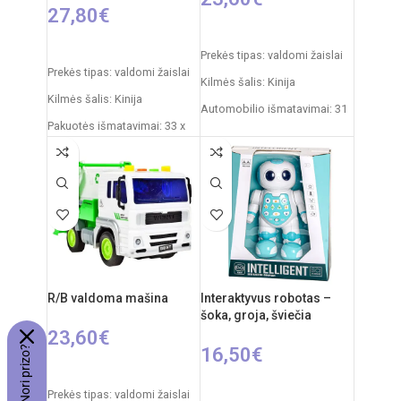
27,80
€
Į KREPŠELĮ
PASIRINKTI SAVYBES
Prekės tipas: valdomi žaislai
Prekės tipas: valdomi žaislai
Kilmės šalis: Kinija
Kilmės šalis: Kinija
Automobilio išmatavimai: 31
Pakuotės išmatavimai: 33 x
x 15 x 12 cm
18 x 16 cm
Rekomenduojamas amžius:
Mašinos ilgis: 30 cm
nuo 6 metų
Dažnis: 2,4 GHz
Reiklaingi elementai: 2xAA +
3xAAA
Nuotolinio valdymo pultas:
2xAA elementai
RC automobilio
akumuliatorius: 3,7V
R/B valdoma mašina
Interaktyvus robotas –
Rekomenduojamas amžius:
šoka, groja, šviečia
nuo 6 metų
23,60
€
💰 Psst... Nori prizo?
16,50
€
Į KREPŠELĮ
Į KREPŠELĮ
Prekės tipas: valdomi žaislai