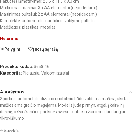
Pakuotės išmatavimai: 23,5 x 11,5 x 9,3 cm
Maitinimas mašinai: 3 x AA elementai (nepridedami)
Maitinimas pulteliui: 2 x AA elementai (nepridedami)
Komplekte: automobilis, nuotolinio valdymo pultelis
Medžiagos: plastikas, metalas
Neturime
Palyginti
Į norų sąrašą
Produkto kodas:
3668-16
Kategorija:
Pigiausia
,
Valdomi žaislai
Aprašymas
Sportinio automobilio dizaino nuotoliniu būdu valdoma mašina, skirta
mažiesiems greičio mėgėjams. Modelis juda pirmyn, atgal, į kairę ir į
dešinę, o šviečiančios priekinės šviesos suteikia žaidimui dar daugiau
tikroviškumo.
⭐ Savybės: