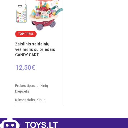
nuo 3 metų
Rekomenduojamas amžius:
nuo 3 metų
Elementai: 3 x AA
(nepridedamos)
TOP PREKĖ
Žaislinis saldainių
vežimėlis su priedais
CANDY CART
12,50
€
Į KREPŠELĮ
Prekės tipas: pirkinių
krepšelis
Kilmės šalis: Kinija
Pakuotės išmatavimai: 35 x 7
x 27 cm
Produkto išmatavimai: 24,5 x