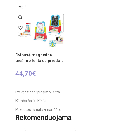
Produkto išmatavimai: 86 x
Produkto išmatavimai: 33,5 x
53 x 45 cm
32 x 54,5 cm
Rekomenduojamas amžius:
nuo 3 metų
Dvipusė magnetinė
piešimo lenta su priedais
44,70
€
Į KREPŠELĮ
Prekės tipas: piešimo lenta
Kilmės šalis: Kinija
Pakuotės išmatavimai: 11 x
43 x 50 cm
Rekomenduojama
Produkto išmatavimai: 30 x
49 x 67 cm