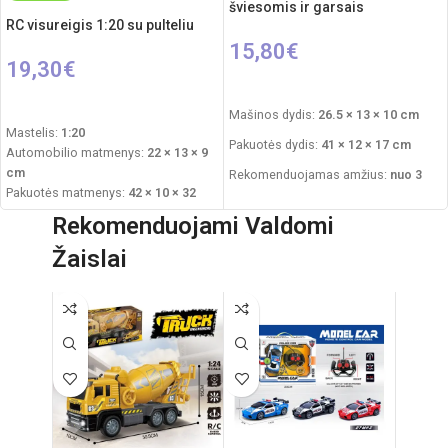
šviesomis ir garsais
RC visureigis 1:20 su pulteliu
15,80
€
19,30
€
Į KREPŠELĮ
PASIRINKTI SAVYBES
Mašinos dydis:
26.5 × 13 × 10 cm
Mastelis:
1:20
Pakuotės dydis:
41 × 12 × 17 cm
Automobilio matmenys:
22 × 13 × 9
cm
Rekomenduojamas amžius:
nuo 3
Pakuotės matmenys:
42 × 10 × 32
metų
cm
Rekomenduojami Valdomi
Reikalingi elementai:
4×AA mašinai
+
Maitinimas (automobilis):
3,7 V
2×AA pultui
Žaislai
įkraunamas akumuliatorius
Maitinimas (pultelis):
2 × AA
(nepridedamos)
Svoris:
1,2 kg
Rekomenduojamas amžius:
nuo 6
metų