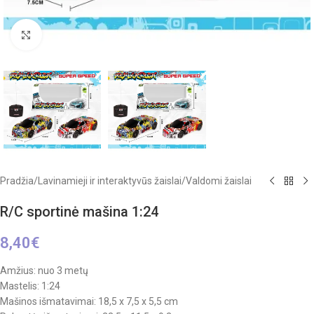
Click to enlarge
Pradžia
/
Lavinamieji ir interaktyvūs žaislai
/
Valdomi žaislai
R/C sportinė mašina 1:24
8,40
€
Amžius: nuo 3 metų
Mastelis: 1:24
Mašinos išmatavimai: 18,5 x 7,5 x 5,5 cm