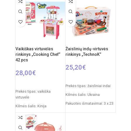
Rekomenduojamas amžius:
nuo 3 metų
Vaikiškas virtuvėlės
Žaislinių indų-virtuvės
rinkinys „Cooking Chef”
rinkinys „TechnoK”
42 pcs
25,20
€
28,00
€
Į KREPŠELĮ
Į KREPŠELĮ
Prekės tipas: žaisliniai indai
Prekės tipas: vaikiška
Kilmės šalis: Ukraina
virtuvėlė
Pakuotės išmatavimai: 3 x 23
Kilmės šalis: Kinija
x 10 cm
Pakuotės išmatavimai: 12 x
Produkto medžiaga: plastikas
38 x 51,5 cm
Rekomenduojamas amžius:
Produkto medžiaga: plastikas