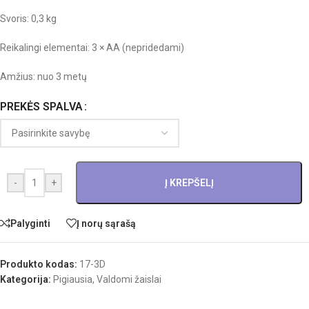
Svoris: 0,3 kg
Reikalingi elementai: 3 × AA (nepridedami)
Amžius: nuo 3 metų
PREKĖS SPALVA
-
+
Į KREPŠELĮ
Palyginti
Į norų sąrašą
Produkto kodas:
17-3D
Kategorija:
Pigiausia
,
Valdomi žaislai