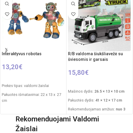
Interaktyvus robotas
R/B valdoma šiukšliavežė su
šviesomis ir garsais
13,20
€
15,80
€
PASIRINKTI SAVYBES
Į KREPŠELĮ
Prekės tipas: valdomi žaislai
Mašinos dydis:
26.5 × 13 × 10 cm
Pakuotės išmatavimai: 22 x 13 x 27
Pakuotės dydis:
41 × 12 × 17 cm
cm
Rekomenduojamas amžius:
nuo 3
Roboto išmatavimai: 18 x 9 x 22 cm
metų
Rekomenduojami Valdomi
Rekomenduojamas amžius: nuo 3
Reikalingi elementai:
4×AA mašinai
+
metų
Žaislai
2×AA pultui