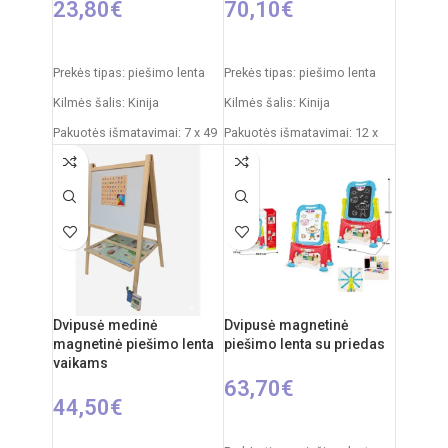
23,80
€
70,10
€
Į KREPŠELĮ
Į KREPŠELĮ
Prekės tipas: piešimo lenta
Prekės tipas: piešimo lenta
Kilmės šalis: Kinija
Kilmės šalis: Kinija
Pakuotės išmatavimai: 7 x 49
Pakuotės išmatavimai: 12 x
x 35 cm
53,5 x 76,5 cm
Produkto išmatavimai: 33,5 x
Produkto išmatavimai: 33 x
32 x 54,5 cm
58 x 110 cm
Rekomenduojamas amžius:
Rekomenduojamas amžius:
nuo 3 metų
nuo 3 metų
Dvipusė medinė
Dvipusė magnetinė
magnetinė piešimo lenta
piešimo lenta su priedas
vaikams
63,70
€
44,50
€
Į KREPŠELĮ
Į KREPŠELĮ