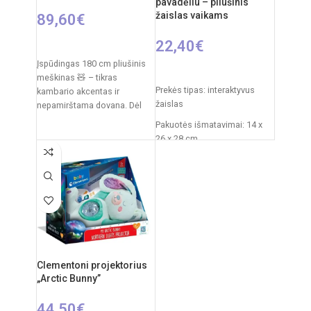
pavadėliu – pliušinis
žaislas vaikams
89,60
€
22,40
€
PASIRINKTI SAVYBES
Įspūdingas 180 cm pliušinis
PASIRINKTI SAVYBES
meškinas 🧸 – tikras
Prekės tipas: interaktyvus
kambario akcentas ir
žaislas
nepamirštama dovana. Dėl
savo dydžio jis tampa ne tik
Pakuotės išmatavimai: 14 x
26 x 28 cm
Žaislo išmatavimai: 27 × 12 ×
27 cm
Rekomenduojamas amžius:
nuo 3 metų
Elementai: 3 x AA
(nepridedamos)
Clementoni projektorius
„Arctic Bunny”
44,50
€