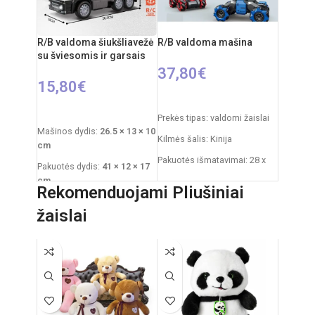
nuo 5 metų
Elementai: 2 x AA
R/B valdoma šiukšliavežė
R/B valdoma mašina
(nepridedamos)
su šviesomis ir garsais
37,80
€
15,80
€
PASIRINKTI SAVYBES
Į KREPŠELĮ
Prekės tipas: valdomi žaislai
Mašinos dydis:
26.5 × 13 × 10
Kilmės šalis: Kinija
cm
Pakuotės išmatavimai: 28 x
Pakuotės dydis:
41 × 12 × 17
19 x 18 cm
cm
Rekomenduojami Pliušiniai
Dažnis: 2,4 GHz
Rekomenduojamas amžius:
žaislai
nuo 3 metų
Nuotolinio valdymo pultas:
2xAA elementai
Reikalingi elementai:
4×AA
mašinai
+
2×AA pultui
RC automobilio
akumuliatorius: 3,7V
Rekomenduojamas amžius:
nuo 14 metų