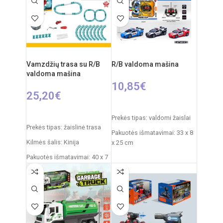
Medžiaga: plastikas
Maitinimas pulteliui: 2 x AA
Rekomenduojamas amžius:
elementai (nepridedami)
nuo 3 metų
Komplekte: automobilis,
nuotolinio valdymo pultelis
Medžiagos: plastikas,
metalas
Vamzdžių trasa su R/B
R/B valdoma mašina
valdoma mašina
10,85
€
25,20
€
PASIRINKTI SAVYBES
Į KREPŠELĮ
Prekės tipas: valdomi žaislai
Prekės tipas: žaislinė trasa
Pakuotės išmatavimai: 33 x 8
Kilmės šalis: Kinija
x 25 cm
Pakuotės išmatavimai: 40 x 7
Automobilio išmatavimai: 18
x 34 cm
x 8 x 6 cm
Dalių skaičius: 19
Rekomenduojamas amžius:
nuo 6 metų
Produkto medžiaga: plastikas
(PVC)
Reiklaingi elementai: 2xAA
pulteliui + 3xAA mašinai
Rekomenduojamas amžius: