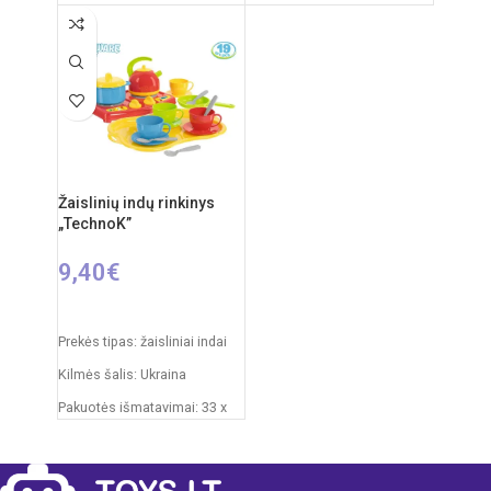
Pakuotės išmatavimai: 53 x
Produkto medžiaga: plastikas
20,5 x 33 cm
Rekomenduojamas amžius:
Virtuvėlės išmatavimai: 63 x
nuo 3 metų
48 x 30 cm
Svoris: 8 kg
Produkto medžiaga: mediena
Rekomenduojamas amžius:
Žaislinių indų rinkinys
nuo 3 metų
„TechnoK”
9,40
€
Į KREPŠELĮ
Prekės tipas: žaisliniai indai
Kilmės šalis: Ukraina
Pakuotės išmatavimai: 33 x
23 x 10 cm
Produkto medžiaga: plastikas