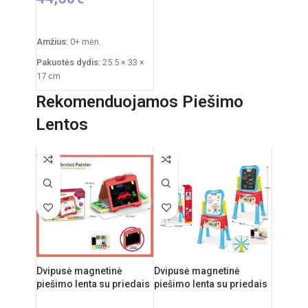
Į KREPŠELĮ
Amžius:
0+ mėn.
Pakuotės dydis:
25.5 × 33 ×
17 cm
Prekės svoris:
760 g
Rekomenduojamos Piešimo
Funkcijos:
šviesų
Lentos
projektorius, melodijos,
baltasis triukšmas
Medžiagos:
pliušas,
plastikas
Priežiūra:
pliušas skalbiamas
išimant vidinį modulį
Kilmės šalis:
Italija /
Clementoni
Dvipusė magnetinė
Dvipusė magnetinė
piešimo lenta su priedais
piešimo lenta su priedais