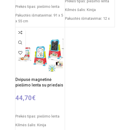
Prekės tipas: piešimo lenta
Prekės tipas: piešimo lenta
Kilmės šalis: Kinija
Pakuotės išmatavimai: 91 x 5
Pakuotės išmatavimai: 12 x
x 55 cm
53,5 x 61,5 cm
Produkto išmatavimai: 86 x
Produkto išmatavimai: 33 x
53 x 45 cm
58 x 84 cm
Rekomenduojamas amžius:
nuo 3 metų
Dvipusė magnetinė
piešimo lenta su priedais
44,70
€
Į KREPŠELĮ
Prekės tipas: piešimo lenta
Kilmės šalis: Kinija