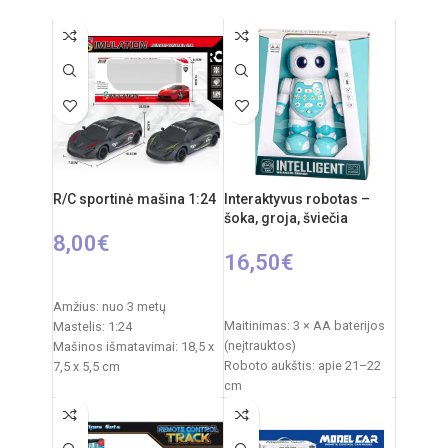
Elementai: 3x AA
R/C sportinė mašina 1:24
Interaktyvus robotas –
šoka, groja, šviečia
8,00
€
16,50
€
Į KREPŠELĮ
Į KREPŠELĮ
Amžius: nuo 3 metų
Maitinimas: 3 × AA baterijos
Mastelis: 1:24
(neįtrauktos)
Mašinos išmatavimai: 18,5 x
Roboto aukštis: apie 21–22
7,5 x 5,5 cm
cm
Pakuotės išmatavimai: 23,5 x
Pakuotės išmatavimai: 21 ×
11,5 x 9,3 cm
9,5 × 28 cm
Maitinimas mašinai: 3 x AA
Pakuotės svoris: 0,6 kg
elementai (nepridedami)