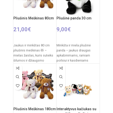
Pliušinis Meškinas 80cm
Pliušinė panda 30 cm
21,00
€
9,00
€
PASIRINKTI SAVYBES
Į KREPŠELĮ
Jaukus ir minkštas 80 cm
Minkšta ir miela pliušinė
pliušinis meškinas 🧸 –
panda – jaukus draugas
mielas žaislas, kuris suteiks
apkabinimams, ramiam
šilumos ir džiaugsmo
poilsiui ir kasdieniams
kiekvienam vaikui. Švelnus
žaidimams. Klasikinis juodai
pliušas,
baltas pandos dizainas,
švelnus
Pliušinis Meškinas 180cm
Interaktyvus kačiukas su