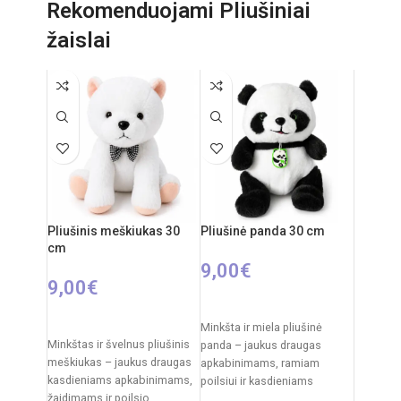
Rekomenduojami Pliušiniai
Dažnis: 2,4 GHz
Pakuotės svoris:
1,5 kg
žaislai
Nuotolinio valdymo pultas:
Medžiaga: plastikas
2xAA elementai
Komplekte: robotas, valdymo
RC automobilio
pultas, ~10 šovinių
akumuliatorius: 3,7V
Rekomenduojamas amžius:
Rekomenduojamas amžius:
nuo 3 metų
nuo 14 metų
Pliušinis meškiukas 30
Pliušinė panda 30 cm
cm
9,00
€
9,00
€
Į KREPŠELĮ
Į KREPŠELĮ
Minkšta ir miela pliušinė
Minkštas ir švelnus pliušinis
panda – jaukus draugas
meškiukas – jaukus draugas
apkabinimams, ramiam
kasdieniams apkabinimams,
poilsiui ir kasdieniams
žaidimams ir poilsio
žaidimams. Klasikinis juodai