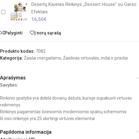
Desertų Kavinės Rinkinys „Dessert House“ su Garso
Efektais
16,50
€
Palyginti
Į norų sąrašą
Produkto kodas:
7082
Kategorija:
Žaislai mergaitėms
,
Žaislinės virtuvėlės, indai ir priedai
Aprašymas
Savybės:
Rinkinio ypatybė yra didelė dovanų dėžutė, kurioje supakuoti virtuvės
reikmenys
Rinkinys pagamintas šviesiomis moderniomis spalvų schemomis
Iš viso rinkinyje yra 25 skirtingi virtuvės elementai
Papildoma informacija