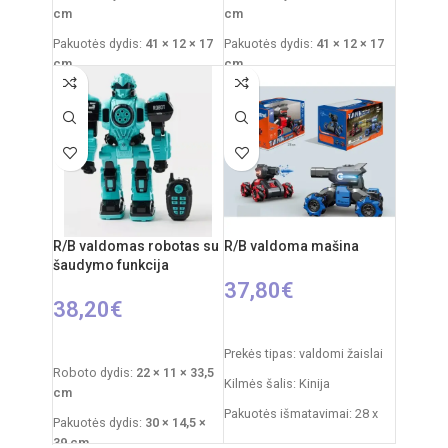
cm
cm
Pakuotės dydis:
41 × 12 × 17
Pakuotės dydis:
41 × 12 × 17
cm
cm
Rekomenduojamas amžius:
Rekomenduojamas amžius:
nuo 3 metų
nuo 3 metų
Reikalingi elementai:
4×AA
Reikalingi elementai:
4×AA
mašinai
+
2×AA pultui
mašinai
+
2×AA pultui
R/B valdomas robotas su
R/B valdoma mašina
šaudymo funkcija
37,80
€
38,20
€
PASIRINKTI SAVYBES
Į KREPŠELĮ
Prekės tipas: valdomi žaislai
Roboto dydis:
22 × 11 × 33,5
Kilmės šalis: Kinija
cm
Pakuotės išmatavimai: 28 x
Pakuotės dydis:
30 × 14,5 ×
19 x 18 cm
39 cm