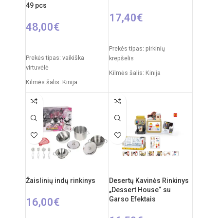
49 pcs
17,40
€
48,00
€
Į KREPŠELĮ
Į KREPŠELĮ
Prekės tipas: pirkinių
Prekės tipas: vaikiška
krepšelis
virtuvėlė
Kilmės šalis: Kinija
Kilmės šalis: Kinija
Pakuotės išmatavimai: 33 x 9
Pakuotės išmatavimai: 11,5 x
x 45 cm
48 x 70 cm
Produkto išmatavimai: 26 x
Virtuvėlės išmatavimai: 33 x
36 x 45 cm
34,5 x 72,5 cm
Produkto medžiaga: plastikas
Produkto medžiaga: plastikas
Rekomenduojamas amžius:
Rekomenduojamas amžius:
nuo 3 metų
nuo 3 metų
Žaislinių indų rinkinys
Desertų Kavinės Rinkinys
Elementai: 3 x AA
„Dessert House“ su
(nepridedamos)
Garso Efektais
16,00
€