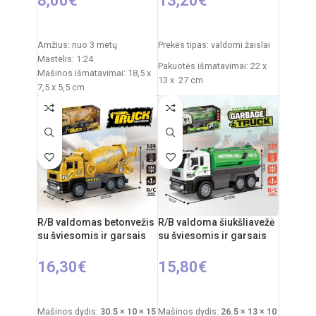
8,00
€
13,20
€
Į KREPŠELĮ
PASIRINKTI SAVYBES
Amžius: nuo 3 metų
Prekės tipas: valdomi žaislai
Mastelis: 1:24
Pakuotės išmatavimai: 22 x
Mašinos išmatavimai: 18,5 x
13 x 27 cm
7,5 x 5,5 cm
Pakuotės išmatavimai: 23,5 x
Roboto išmatavimai: 18 x 9 x
11,5 x 9,3 cm
22 cm
Maitinimas mašinai: 3 x AA
Rekomenduojamas amžius:
elementai (nepridedami)
nuo 3 metų
Maitinimas pulteliui: 2 x AA
elementai (nepridedami)
Elementai: 3x AA
Komplekte: automobilis,
nuotolinio valdymo pultelis
Medžiagos: plastikas,
R/B valdomas betonvežis
R/B valdoma šiukšliavežė
metalas
su šviesomis ir garsais
su šviesomis ir garsais
16,30
€
15,80
€
Į KREPŠELĮ
Į KREPŠELĮ
Mašinos dydis:
30.5 × 10 × 15
Mašinos dydis:
26.5 × 13 × 10