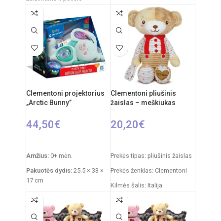
akimirkoms. Klasikinis
baltas pandos dizainas,
dizainas su dekoratyviniu
švelnus
kaspinėliu suteikia
Clementoni projektorius
Clementoni pliušinis
„Arctic Bunny”
žaislas – meškiukas
44,50
€
20,20
€
Į KREPŠELĮ
Į KREPŠELĮ
Amžius:
0+ mėn.
Prekės tipas: pliušinis žaislas
Pakuotės dydis:
25.5 × 33 ×
Prekės ženklas: Clementoni
17 cm
Kilmės šalis: Italija
Prekės svoris:
760 g
Pakuotės išmatavimai: 31 x
Funkcijos:
šviesų
20 x 11 cm
projektorius, melodijos,