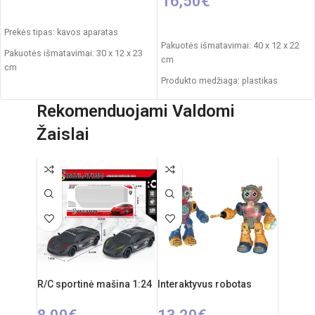
16,50
€
Į KREPŠELĮ
Į KREPŠELĮ
Prekės tipas: kavos aparatas
Pakuotės išmatavimai: 40 x 12 x 22
Pakuotės išmatavimai: 30 x 12 x 23
cm
cm
Produkto medžiaga: plastikas
Rekomenduojamas amžius: nuo 3
Rekomenduojamas amžius: nuo 3
metų
Rekomenduojami Valdomi
metų
Žaislai
Elementai: 2 x AA
R/C sportinė mašina 1:24
Interaktyvus robotas