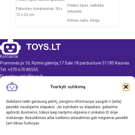
Prekės tipas: vaikiška
Pakuotės išmatavimai: 30 x
virtuvėlė
12 x 23 cm
Kilmės šalis: Kinija
Rekomenduojamas amžius:
Pakuotės išmatavimai: 14,5 x
nuo 3 metų
55 x 63 cm
Virtuvėlės išmatavimai: 35 x
63 x 84 cm
Kontaktai
Produkto medžiaga: plastikas
Pramonės pr.16, Rytinė galerija,17 Salė 18 parduotuvė 51185 Kaunas
Rekomenduojamas amžius:
Tel: +370 670 85555
nuo 3 metų
El. paštas: info@toys.lt
Elementai: 3 x AA
Tvarkyti sutikimą
TOYS.LT
(nepridedamos)
KLIENTAMS
Siekdami teikti geriausią patirtį, įrenginio informacijai saugoti ir (arba)
pasiekti naudojame slapukus. Jei sutinkate su slapukais, galėsime
apdoroti duomenis, tokius kaip naršymo elgsena ir unikalūs ID šioje
INFORMACIJA
svetainėje. Nesutikimas arba sutikimo atšaukimas gali neigiamai paveikti
tam tikras funkcijas.