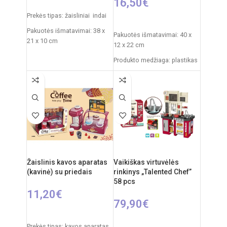
16,50
€
Į KREPŠELĮ
Prekės tipas: žaisliniai indai
Į KREPŠELĮ
Pakuotės išmatavimai: 38 x
Pakuotės išmatavimai: 40 x
21 x 10 cm
12 x 22 cm
Svoris: 0,775 kg
Produkto medžiaga: plastikas
Produkto medžiaga: plastikas
Rekomenduojamas amžius:
nuo 3 metų
Rekomenduojamas amžius:
nuo 3 metų
Elementai: 2 x AA
Žaislinis kavos aparatas
Vaikiškas virtuvėlės
(kavinė) su priedais
rinkinys „Talented Chef”
58 pcs
11,20
€
79,90
€
Į KREPŠELĮ
Į KREPŠELĮ
Prekės tipas: kavos aparatas