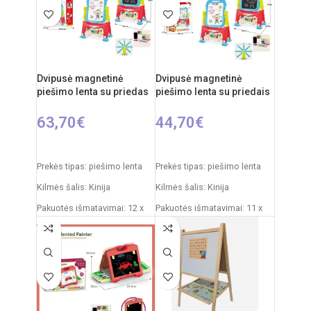
Dvipusė magnetinė
Dvipusė magnetinė
piešimo lenta su priedas
piešimo lenta su priedais
63,70
€
44,70
€
Į KREPŠELĮ
Į KREPŠELĮ
Prekės tipas: piešimo lenta
Prekės tipas: piešimo lenta
Kilmės šalis: Kinija
Kilmės šalis: Kinija
Pakuotės išmatavimai: 12 x
Pakuotės išmatavimai: 11 x
53,5 x 61,5 cm
43 x 50 cm
Produkto išmatavimai: 33 x
Produkto išmatavimai: 30 x
58 x 84 cm
49 x 67 cm
Rekomenduojamas amžius:
Rekomenduojamas amžius:
nuo 3 metų
nuo 3 metų