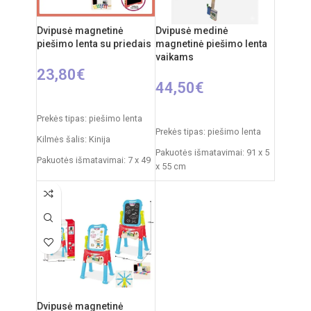
Dvipusė magnetinė
Dvipusė medinė
piešimo lenta su priedais
magnetinė piešimo lenta
vaikams
23,80
€
44,50
€
Į KREPŠELĮ
Į KREPŠELĮ
Prekės tipas: piešimo lenta
Prekės tipas: piešimo lenta
Kilmės šalis: Kinija
Pakuotės išmatavimai: 91 x 5
Pakuotės išmatavimai: 7 x 49
x 55 cm
x 35 cm
Produkto išmatavimai: 86 x
Produkto išmatavimai: 33,5 x
53 x 45 cm
32 x 54,5 cm
Rekomenduojamas amžius:
nuo 3 metų
Dvipusė magnetinė