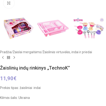
Click to enlarge
Pradžia
/
Žaislai mergaitėms
/
Žaislinės virtuvėlės, indai ir priedai
Žaislinių indų rinkinys „TechnoK”
11,90
€
Prekės tipas: žaisliniai indai
Kilmės šalis: Ukraina