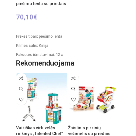
piešimo lenta su priedais
70,10
€
Į KREPŠELĮ
Prekės tipas: piešimo lenta
Kilmės šalis: Kinija
Pakuotės išmatavimai: 12 x
53,5 x 76,5 cm
Rekomenduojama
Produkto išmatavimai: 33 x
58 x 110 cm
Rekomenduojamas amžius:
nuo 3 metų
Vaikiškas virtuvėlės
Žaislinis pirkinių
rinkinys „Talented Chef”
vežimėlis su priedais