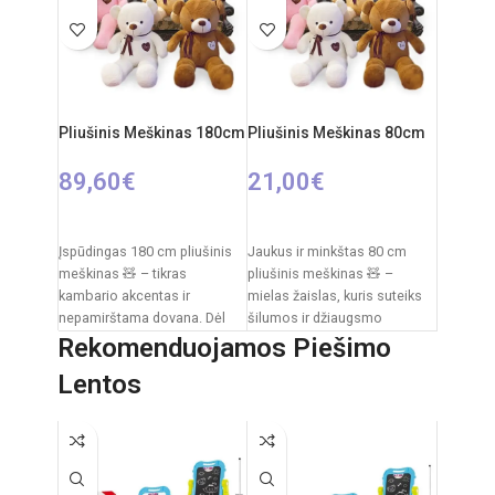
Rekomenduojamas amžius:
baltasis triukšmas
nuo 0 mėnesių
Medžiagos:
pliušas,
plastikas
Priežiūra:
pliušas skalbiamas
išimant vidinį modulį
Pliušinis Meškinas 180cm
Pliušinis Meškinas 80cm
Kilmės šalis:
Italija /
89,60
€
21,00
€
Clementoni
PASIRINKTI SAVYBES
PASIRINKTI SAVYBES
Įspūdingas 180 cm pliušinis
Jaukus ir minkštas 80 cm
meškinas 🧸 – tikras
pliušinis meškinas 🧸 –
kambario akcentas ir
mielas žaislas, kuris suteiks
nepamirštama dovana. Dėl
šilumos ir džiaugsmo
savo dydžio jis tampa ne tik
kiekvienam vaikui. Švelnus
Rekomenduojamos Piešimo
pliušas,
Lentos