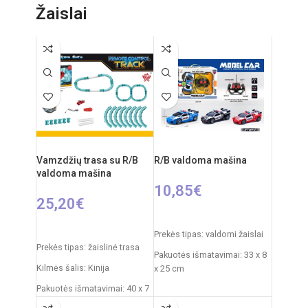
cm
Žaislai
Rekomenduojamas amžius: nuo 3
Rekomenduojamas amžius: nuo 3
metų
metų
Vamzdžių trasa su R/B
R/B valdoma mašina
valdoma mašina
10,85
€
25,20
€
PASIRINKTI SAVYBES
Į KREPŠELĮ
Prekės tipas: valdomi žaislai
Prekės tipas: žaislinė trasa
Pakuotės išmatavimai: 33 x 8
Kilmės šalis: Kinija
x 25 cm
Pakuotės išmatavimai: 40 x 7
Automobilio išmatavimai: 18
x 34 cm
x 8 x 6 cm