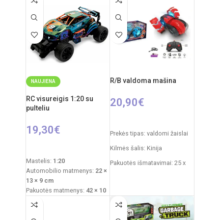
Dalių skaičius: 19
Rekomenduojamas amžius:
nuo 6 metų
Produkto medžiaga: plastikas
(PVC)
Reiklaingi elementai: 2xAA
pulteliui + 3xAA mašinai
Rekomenduojamas amžius:
nuo 5 metų
Elementai: 2 x AA
R/B valdoma mašina
NAUJIENA
(nepridedamos)
RC visureigis 1:20 su
20,90
€
pulteliu
PASIRINKTI SAVYBES
19,30
€
Prekės tipas: valdomi žaislai
PASIRINKTI SAVYBES
Kilmės šalis: Kinija
Mastelis:
1:20
Pakuotės išmatavimai: 25 x
Automobilio matmenys:
22 ×
13 x 18 cm
13 × 9 cm
Dažnis: 2,4 GHz
Pakuotės matmenys:
42 × 10
× 32 cm
Nuotolinio valdymo pultas:
Maitinimas (automobilis):
3,7
2xAAA elementai
V įkraunamas akumuliatorius