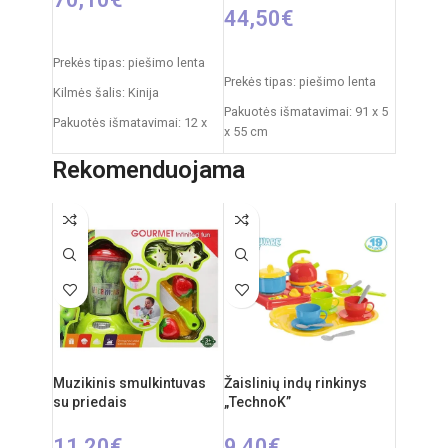
44,50
€
Į KREPŠELĮ
Į KREPŠELĮ
Prekės tipas: piešimo lenta
Prekės tipas: piešimo lenta
Kilmės šalis: Kinija
Pakuotės išmatavimai: 91 x 5
Pakuotės išmatavimai: 12 x
x 55 cm
53,5 x 76,5 cm
Produkto išmatavimai: 86 x
Rekomenduojama
Produkto išmatavimai: 33 x
53 x 45 cm
58 x 110 cm
Rekomenduojamas amžius:
nuo 3 metų
Muzikinis smulkintuvas
Žaislinių indų rinkinys
su priedais
„TechnoK”
11,20
€
9,40
€