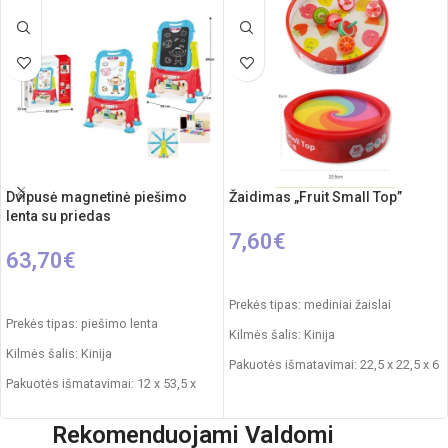
Rekomenduojamas amžius: nuo 3
metų
Elementai: 3 x AA (nepridedamos)
Dvipusė magnetinė piešimo
Žaidimas „Fruit Small Top”
lenta su priedas
7,60
€
63,70
€
Į KREPŠELĮ
Į KREPŠELĮ
Prekės tipas: mediniai žaislai
Prekės tipas: piešimo lenta
Kilmės šalis: Kinija
Kilmės šalis: Kinija
Pakuotės išmatavimai: 22,5 x 22,5 x 6
Pakuotės išmatavimai: 12 x 53,5 x
cm
61,5 cm
Produkto medžiaga: mediena
Rekomenduojami Valdomi
Produkto išmatavimai: 33 x 58 x 84
Dalių skaičius: 6