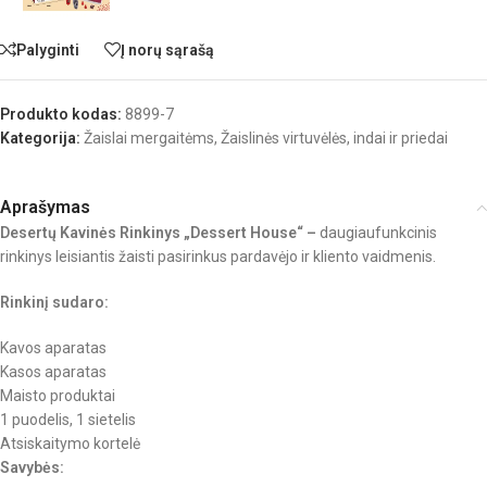
Palyginti
Į norų sąrašą
Produkto kodas:
8899-7
Kategorija:
Žaislai mergaitėms
,
Žaislinės virtuvėlės, indai ir priedai
Aprašymas
Desertų Kavinės Rinkinys „Dessert House“ –
daugiaufunkcinis
rinkinys leisiantis žaisti pasirinkus pardavėjo ir kliento vaidmenis.
Rinkinį sudaro:
Kavos aparatas
Kasos aparatas
Maisto produktai
1 puodelis, 1 sietelis
Atsiskaitymo kortelė
Savybės: