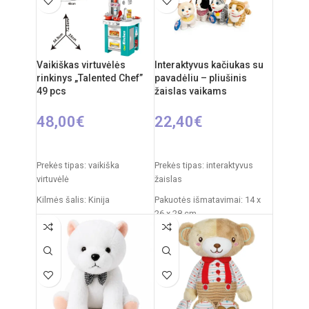
Medžiagos:
pliušas,
plastikas
Priežiūra:
pliušas skalbiamas
išimant vidinį modulį
Vaikiškas virtuvėlės
Interaktyvus kačiukas su
rinkinys „Talented Chef”
pavadėliu – pliušinis
Kilmės šalis:
Italija /
49 pcs
žaislas vaikams
Clementoni
48,00
€
22,40
€
Į KREPŠELĮ
PASIRINKTI SAVYBES
Prekės tipas: vaikiška
Prekės tipas: interaktyvus
virtuvėlė
žaislas
Kilmės šalis: Kinija
Pakuotės išmatavimai: 14 x
26 x 28 cm
Pakuotės išmatavimai: 11,5 x
48 x 70 cm
Žaislo išmatavimai: 27 × 12 ×
27 cm
Virtuvėlės išmatavimai: 33 x
34,5 x 72,5 cm
Rekomenduojamas amžius:
nuo 3 metų
Produkto medžiaga: plastikas
Elementai: 3 x AA