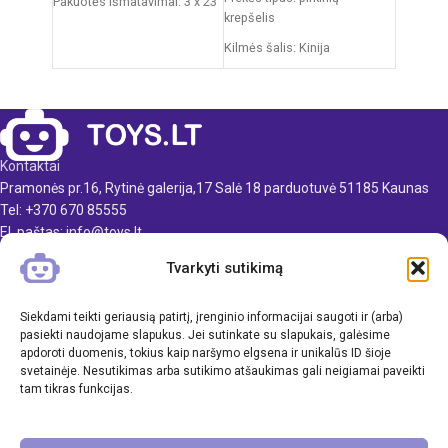
Pakuotės išmatavimai: 3 x 23
krepšelis
x 10 cm
Kilmės šalis: Kinija
Produkto medžiaga: plastikas
Pakuotės išmatavimai: 35 x 7
Rekomenduojamas amžius:
x 27 cm
nuo 3 metų
Produkto išmatavimai: 24,5 x
26 x 15,5 cm
Kontaktai
Produkto medžiaga: plastikas
Pramonės pr.16, Rytinė galerija,17 Salė 18 parduotuvė 51185 Kaunas
Rekomenduojamas amžius:
Tel: +370 670 85555
nuo 3 metų
El. paštas: info@toys.lt
Reikalingi elementai: 2xAA
Tvarkyti sutikimą
TOYS.LT
(nepridedama)
KLIENTAMS
Siekdami teikti geriausią patirtį, įrenginio informacijai saugoti ir (arba)
pasiekti naudojame slapukus. Jei sutinkate su slapukais, galėsime
apdoroti duomenis, tokius kaip naršymo elgsena ir unikalūs ID šioje
INFORMACIJA
svetainėje. Nesutikimas arba sutikimo atšaukimas gali neigiamai paveikti
tam tikras funkcijas.