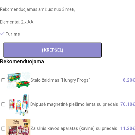
Rekomenduojamas amžius: nuo 3 metų
Elementai: 2 x AA
Turime
Į KREPŠELĮ
Rekomenduojama
Stalo žaidimas "Hungry Frogs"
8,20
€
Dvipusė magnetinė piešimo lenta su priedais
70,10
€
Žaislinis kavos aparatas (kavinė) su priedais
11,20
€