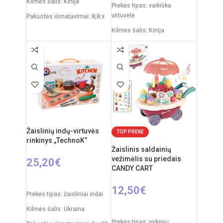
Kilmės šalis: Kinija
Prekės tipas: vaikiška
virtuvėlė
Pakuotės išmatavimai: 8,8 x
26 x 27,5 cm
Kilmės šalis: Kinija
Produkto medžiaga: plastikas
Pakuotės išmatavimai: 14,5 x
55 x 63 cm
Rekomenduojamas amžius:
nuo 3 metų
Virtuvėlės išmatavimai: 35 x
63 x 84 cm
Produkto medžiaga: plastikas
Rekomenduojamas amžius:
nuo 3 metų
Žaislinių indų-virtuvės
TOP PREKĖ
Elementai: 3 x AA
rinkinys „TechnoK”
(nepridedamos)
Žaislinis saldainių
vežimėlis su priedais
25,20
€
CANDY CART
Į KREPŠELĮ
12,50
€
Prekės tipas: žaisliniai indai
Į KREPŠELĮ
Kilmės šalis: Ukraina
Prekės tipas: pirkinių