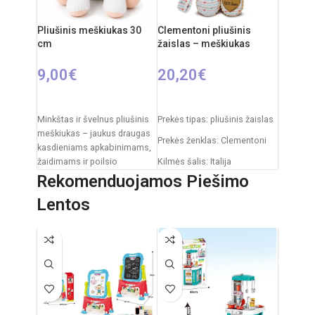
Rekomenduojamas amžius:
(nepridedamos)
nuo 3 metų
Pliušinis meškiukas 30
Clementoni pliušinis
Elementai: 3 x AA
cm
žaislas – meškiukas
(nepridedamos)
9,00
€
20,20
€
Į KREPŠELĮ
Į KREPŠELĮ
Minkštas ir švelnus pliušinis
Prekės tipas: pliušinis žaislas
meškiukas – jaukus draugas
Prekės ženklas: Clementoni
kasdieniams apkabinimams,
žaidimams ir poilsio
Kilmės šalis: Italija
akimirkoms. Klasikinis
Rekomenduojamos Piešimo
Pakuotės išmatavimai: 31 x
dizainas su dekoratyviniu
20 x 11 cm
Lentos
kaspinėliu suteikia
Rekomenduojamas amžius:
nuo 0 mėnesių