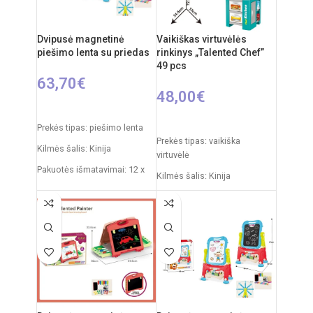
Dvipusė magnetinė
Vaikiškas virtuvėlės
piešimo lenta su priedas
rinkinys „Talented Chef”
49 pcs
63,70
€
48,00
€
Į KREPŠELĮ
Į KREPŠELĮ
Prekės tipas: piešimo lenta
Prekės tipas: vaikiška
Kilmės šalis: Kinija
virtuvėlė
Pakuotės išmatavimai: 12 x
Kilmės šalis: Kinija
53,5 x 61,5 cm
Pakuotės išmatavimai: 11,5 x
Produkto išmatavimai: 33 x
48 x 70 cm
58 x 84 cm
Virtuvėlės išmatavimai: 33 x
Rekomenduojamas amžius:
34,5 x 72,5 cm
nuo 3 metų
Produkto medžiaga: plastikas
Rekomenduojamas amžius:
nuo 3 metų