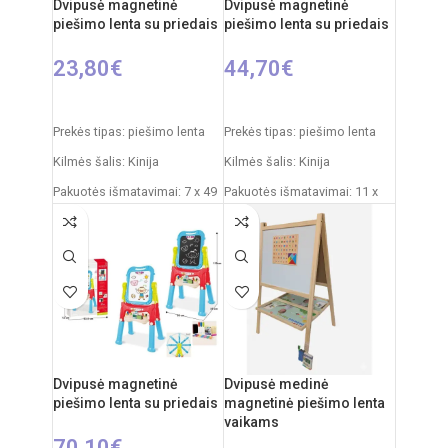
Dvipusė magnetinė
Dvipusė magnetinė
Elementai: 3 x AA
piešimo lenta su priedais
piešimo lenta su priedais
(nepridedamos)
23,80
€
44,70
€
Į KREPŠELĮ
Į KREPŠELĮ
Prekės tipas: piešimo lenta
Prekės tipas: piešimo lenta
Kilmės šalis: Kinija
Kilmės šalis: Kinija
Pakuotės išmatavimai: 7 x 49
Pakuotės išmatavimai: 11 x
x 35 cm
43 x 50 cm
Produkto išmatavimai: 33,5 x
Produkto išmatavimai: 30 x
32 x 54,5 cm
49 x 67 cm
Rekomenduojamas amžius:
Rekomenduojamas amžius:
nuo 3 metų
nuo 3 metų
Dvipusė magnetinė
Dvipusė medinė
piešimo lenta su priedais
magnetinė piešimo lenta
vaikams
70,10
€