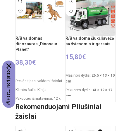
RC automobilio
Maitinimas (pultelis):
2 × AA
akumuliatorius: 3,7V
(nepridedamos)
Svoris:
1,2 kg
Rekomenduojamas amžius:
Rekomenduojamas amžius:
nuo 6 metų
nuo 6 metų
R/B valdomas
R/B valdoma šiukšliavežė
dinozauras „Dinosaur
su šviesomis ir garsais
Planet”
15,80
€
38,30
€
Į KREPŠELĮ
💰 Psst... Nori prizo?
Į KREPŠELĮ
Mašinos dydis:
26.5 × 13 × 10
Prekės tipas: valdomi žaislai
cm
Kilmės šalis: Kinija
Pakuotės dydis:
41 × 12 × 17
cm
Pakuotės išmatavimai: 12 x
51 x 30,5 cm
Rekomenduojamas amžius:
Rekomenduojami Pliušiniai
nuo 3 metų
Dinozauro išmatavimai: 29,5x
žaislai
x 52 cm
Reikalingi elementai:
4×AA
mašinai
+
2×AA pultui
Žaislo sudėtis: plastikas,