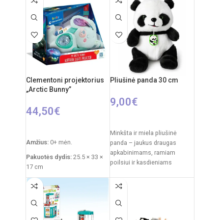
guma
Rekomenduojamas amžius:
nuo 3 metų
Elementai: 3 x AA
(nepridedamos)
Clementoni projektorius
Pliušinė panda 30 cm
„Arctic Bunny”
9,00
€
44,50
€
Į KREPŠELĮ
Į KREPŠELĮ
Minkšta ir miela pliušinė
Amžius:
0+ mėn.
panda – jaukus draugas
apkabinimams, ramiam
Pakuotės dydis:
25.5 × 33 ×
poilsiui ir kasdieniams
17 cm
žaidimams. Klasikinis juodai
Prekės svoris:
760 g
baltas pandos dizainas,
švelnus
Funkcijos:
šviesų
projektorius, melodijos,
baltasis triukšmas