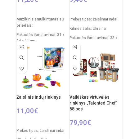
Į KREPŠELĮ
Į KREPŠELĮ
Muzikinis smulkintuvas su
Prekės tipas: žaisliniai indai
priedais:
Kilmės šalis: Ukraina
Pakuotės išmatavimai: 31 x
Pakuotės išmatavimai: 33 x
24 x 11 cm
23 x 10 cm
Svoris: 490 g
Produkto medžiaga: plastikas
Rekomenduojamas amžius:
Rekomenduojamas amžius:
nuo 3 metų
nuo 3 metų
Reikalingi elementai: 2xAA
Medžiaga: Plastikas
Kilmės šalis: Kinija
Žaislinis indų rinkinys
Vaikiškas virtuvėlės
rinkinys „Talented Chef”
58 pcs
11,00
€
79,90
€
Į KREPŠELĮ
Prekės tipas: žaisliniai indai
Į KREPŠELĮ