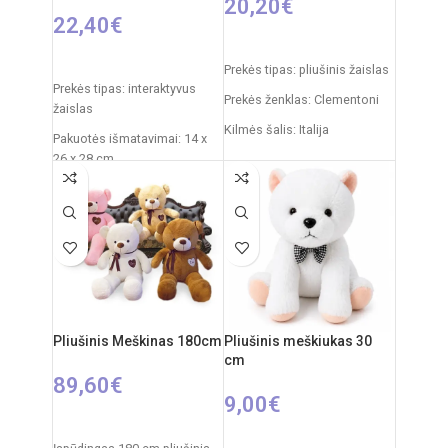
20,20
€
22,40
€
Į KREPŠELĮ
PASIRINKTI SAVYBES
Prekės tipas: pliušinis žaislas
Prekės tipas: interaktyvus
Prekės ženklas: Clementoni
žaislas
Kilmės šalis: Italija
Pakuotės išmatavimai: 14 x
26 x 28 cm
Pakuotės išmatavimai: 31 x
20 x 11 cm
Žaislo išmatavimai: 27 × 12 ×
27 cm
Rekomenduojamas amžius:
nuo 0 mėnesių
Rekomenduojamas amžius:
nuo 3 metų
Elementai: 3 x AA
(nepridedamos)
Pliušinis Meškinas 180cm
Pliušinis meškiukas 30
cm
89,60
€
9,00
€
PASIRINKTI SAVYBES
Į KREPŠELĮ