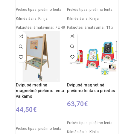
Į KREPŠELĮ
Į KREPŠELĮ
Prekės tipas: piešimo lenta
Prekės tipas: piešimo lenta
Kilmės šalis: Kinija
Kilmės šalis: Kinija
Pakuotės išmatavimai: 7 x 49
Pakuotės išmatavimai: 11 x
x 35 cm
43 x 50 cm
Produkto išmatavimai: 33,5 x
Produkto išmatavimai: 30 x
32 x 54,5 cm
49 x 67 cm
Rekomenduojamas amžius:
Rekomenduojamas amžius:
nuo 3 metų
nuo 3 metų
Dvipusė medinė
Dvipusė magnetinė
magnetinė piešimo lenta
piešimo lenta su priedas
vaikams
63,70
€
44,50
€
Į KREPŠELĮ
Į KREPŠELĮ
Prekės tipas: piešimo lenta
Prekės tipas: piešimo lenta
Kilmės šalis: Kinija