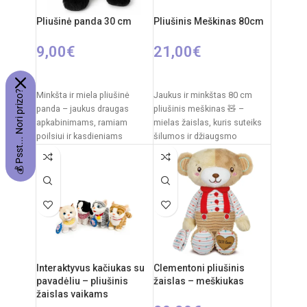
Pliušinė panda 30 cm
Pliušinis Meškinas 80cm
9,00
€
21,00
€
Į KREPŠELĮ
PASIRINKTI SAVYBES
💰 Psst... Nori prizo?
Minkšta ir miela pliušinė
Jaukus ir minkštas 80 cm
panda – jaukus draugas
pliušinis meškinas 🧸 –
apkabinimams, ramiam
mielas žaislas, kuris suteiks
poilsiui ir kasdieniams
šilumos ir džiaugsmo
žaidimams. Klasikinis juodai
kiekvienam vaikui. Švelnus
baltas pandos dizainas,
pliušas,
švelnus
Interaktyvus kačiukas su
Clementoni pliušinis
pavadėliu – pliušinis
žaislas – meškiukas
žaislas vaikams