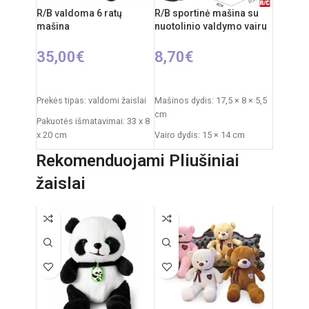
R/B valdoma 6 ratų
R/B sportinė mašina su
mašina
nuotolinio valdymo vairu
35,00
€
8,70
€
Į KREPŠELĮ
PASIRINKTI SAVYBES
Prekės tipas: valdomi žaislai
Mašinos dydis: 17,5 × 8 × 5,5
cm
Pakuotės išmatavimai: 33 x 8
x 20 cm
Vairo dydis: 15 × 14 cm
Mašinos išmatavimai:230 x
Pakuotės dydis: 33 × 5,5 ×
Rekomenduojami Pliušiniai
16 x 7 cm
23,5 cm
žaislai
Produkto medžiaga: plastikas
Svoris: 0,3 kg
Dažnis: 2,4 GHz
Reikalingi elementai: 3 × AA
(nepridedami)
Rekomenduojamas amžius:
nuo 6 metų
Amžius: nuo 3 metų