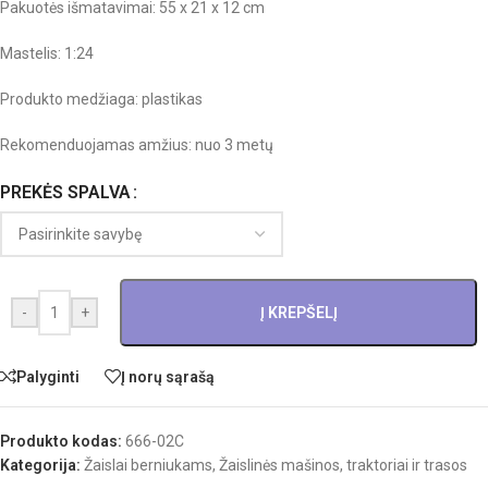
Pakuotės išmatavimai: 55 x 21 x 12 cm
Mastelis: 1:24
Produkto medžiaga: plastikas
Rekomenduojamas amžius: nuo 3 metų
PREKĖS SPALVA
-
+
Į KREPŠELĮ
Palyginti
Į norų sąrašą
Produkto kodas:
666-02C
Kategorija:
Žaislai berniukams
,
Žaislinės mašinos, traktoriai ir trasos