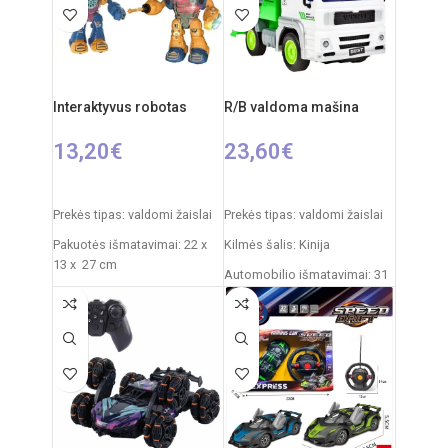
Rekomenduojamas amžius:
3xAAA
nuo 3 metų
Interaktyvus robotas
R/B valdoma mašina
13,20
€
23,60
€
PASIRINKTI SAVYBES
Į KREPŠELĮ
Prekės tipas: valdomi žaislai
Prekės tipas: valdomi žaislai
Pakuotės išmatavimai: 22 x
Kilmės šalis: Kinija
13 x 27 cm
Automobilio išmatavimai: 31
Roboto išmatavimai: 18 x 9 x
x 15 x 12 cm
22 cm
Rekomenduojamas amžius:
Rekomenduojamas amžius:
nuo 6 metų
nuo 3 metų
Reiklaingi elementai: 2xAA +
Elementai: 3x AA
3xAAA