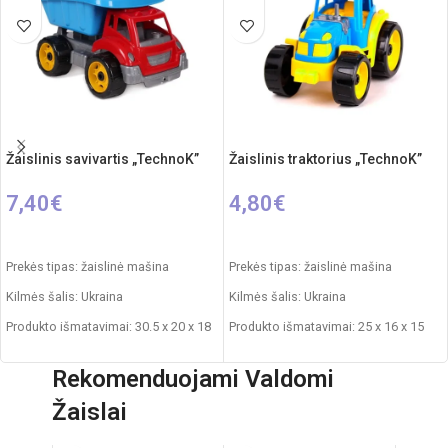
Žaislinis savivartis „TechnoK”
Žaislinis traktorius „TechnoK”
7,40
€
4,80
€
PASIRINKTI SAVYBES
Į KREPŠELĮ
Prekės tipas: žaislinė mašina
Prekės tipas: žaislinė mašina
Kilmės šalis: Ukraina
Kilmės šalis: Ukraina
Produkto išmatavimai: 30.5 x 20 x 18
Produkto išmatavimai: 25 x 16 x 15
cm
cm
Rekomenduojami Valdomi
Svoris: 0,450 kg
Svoris: 0,290 kg
Žaislai
Produkto medžiaga: plastikas
Produkto medžiaga: plastikas
Rekomenduojamas amžius: nuo 1
Rekomenduojamas amžius: nuo 1