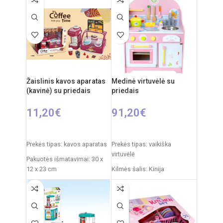
55 x 63 cm
nuo 3 metų
Virtuvėlės išmatavimai: 35 x
Elementai: 2 x AA
63 x 84 cm
Produkto medžiaga: plastikas
Rekomenduojamas amžius:
nuo 3 metų
Žaislinis kavos aparatas
Medinė virtuvėlė su
Elementai: 3 x AA
(kavinė) su priedais
priedais
(nepridedamos)
11,20
€
91,20
€
Į KREPŠELĮ
Į KREPŠELĮ
Prekės tipas: kavos aparatas
Prekės tipas: vaikiška
virtuvėlė
Pakuotės išmatavimai: 30 x
12 x 23 cm
Kilmės šalis: Kinija
Rekomenduojamas amžius:
Pakuotės išmatavimai: 53 x
nuo 3 metų
20,5 x 33 cm
Virtuvėlės išmatavimai: 63 x
48 x 30 cm