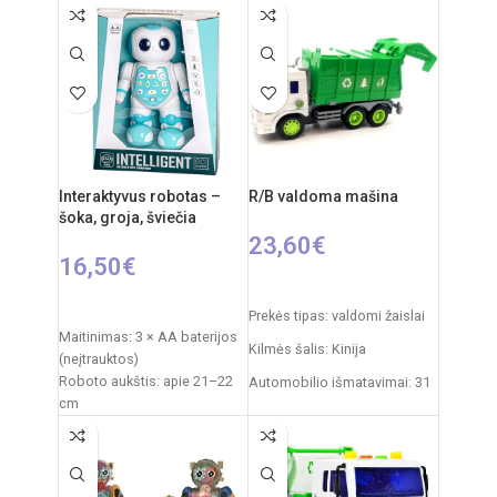
metų
metų
Interaktyvus robotas –
R/B valdoma mašina
šoka, groja, šviečia
23,60
€
16,50
€
Į KREPŠELĮ
Į KREPŠELĮ
Prekės tipas: valdomi žaislai
Maitinimas: 3 × AA baterijos
Kilmės šalis: Kinija
(neįtrauktos)
Roboto aukštis: apie 21–22
Automobilio išmatavimai: 31
cm
x 15 x 12 cm
Pakuotės išmatavimai: 21 ×
Rekomenduojamas amžius:
9,5 × 28 cm
nuo 6 metų
Pakuotės svoris: 0,6 kg
Medžiaga: plastikas
Reiklaingi elementai: 2xAA +