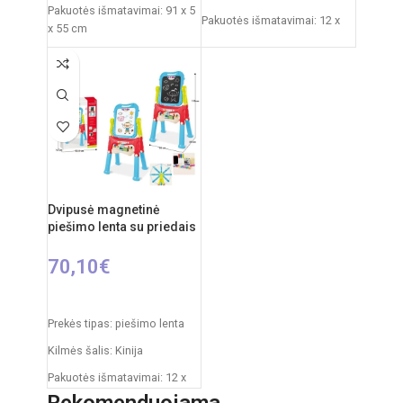
Pakuotės išmatavimai: 91 x 5
Pakuotės išmatavimai: 12 x
x 55 cm
53,5 x 61,5 cm
Produkto išmatavimai: 86 x
Produkto išmatavimai: 33 x
53 x 45 cm
58 x 84 cm
Rekomenduojamas amžius:
nuo 3 metų
Dvipusė magnetinė
piešimo lenta su priedais
70,10
€
Į KREPŠELĮ
Prekės tipas: piešimo lenta
Kilmės šalis: Kinija
Pakuotės išmatavimai: 12 x
53,5 x 76,5 cm
Rekomenduojama