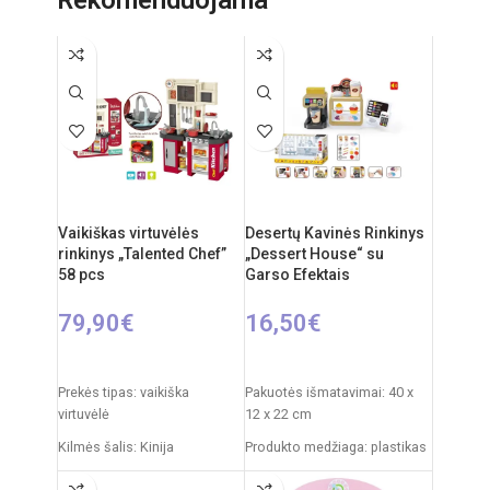
Produkto išmatavimai: 33 x
58 x 110 cm
Rekomenduojamas amžius:
nuo 3 metų
Vaikiškas virtuvėlės
Desertų Kavinės Rinkinys
rinkinys „Talented Chef”
„Dessert House“ su
58 pcs
Garso Efektais
79,90
€
16,50
€
Į KREPŠELĮ
Į KREPŠELĮ
Prekės tipas: vaikiška
Pakuotės išmatavimai: 40 x
virtuvėlė
12 x 22 cm
Kilmės šalis: Kinija
Produkto medžiaga: plastikas
Pakuotės išmatavimai: 14,5 x
Rekomenduojamas amžius: