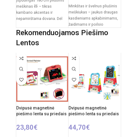
Įspūdingas 180 cm pliušinis
Minkštas ir švelnus pliušinis
meškinas 🧸 – tikras
meškiukas – jaukus draugas
kambario akcentas ir
kasdieniams apkabinimams,
nepamirštama dovana. Dėl
žaidimams ir poilsio
savo dydžio jis tampa ne tik
akimirkoms. Klasikinis
Rekomenduojamos Piešimo
dizainas su dekoratyviniu
Lentos
kaspinėliu suteikia
Dvipusė magnetinė
Dvipusė magnetinė
piešimo lenta su priedais
piešimo lenta su priedais
23,80
€
44,70
€