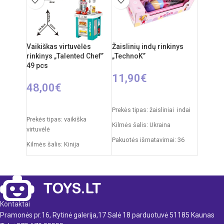
Svoris: 8 kg
Produkto medžiaga: mediena
Rekomenduojamas amžius:
Vaikiškas virtuvėlės
Žaislinių indų rinkinys
nuo 3 metų
rinkinys „Talented Chef”
„TechnoK”
49 pcs
11,90
€
48,00
€
Į KREPŠELĮ
Į KREPŠELĮ
Prekės tipas: žaisliniai indai
Prekės tipas: vaikiška
Kilmės šalis: Ukraina
virtuvėlė
Pakuotės išmatavimai: 36
Kilmės šalis: Kinija
x 27 x 11 cm
Pakuotės išmatavimai: 11,5 x
Svoris: 0,5 kg
48 x 70 cm
Produkto medžiaga: plastikas
Virtuvėlės išmatavimai: 33 x
34,5 x 72,5 cm
Rekomenduojamas amžius:
Kontaktai
nuo 3 metų
Produkto medžiaga: plastikas
Pramonės pr.16, Rytinė galerija,17 Salė 18 parduotuvė 51185 Kaunas