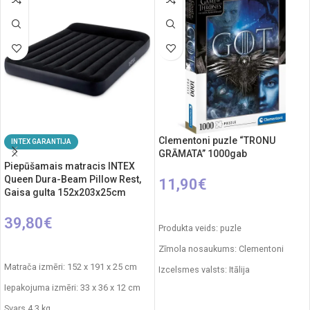
Clementoni puzle “TRONU
INTEX GARANTIJA
GRĀMATA” 1000gab
Piepūšamais matracis INTEX
Queen Dura-Beam Pillow Rest,
11,90
€
Gaisa gulta 152x203x25cm
PIEVIENOT GROZAM
39,80
€
Produkta veids: puzle
PIEVIENOT GROZAM
Zīmola nosaukums: Clementoni
Matrača izmēri: 152 x 191 x 25 cm
Izcelsmes valsts: Itālija
Iepakojuma izmēri: 33 x 36 x 12 cm
Iepakojuma izmēri: 28 x 5 x 37 cm
Svars 4,3 kg