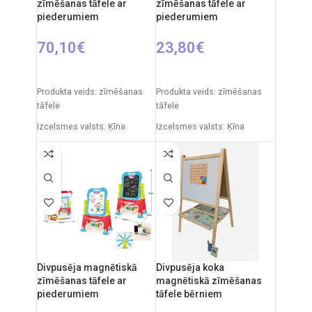
zīmēšanas tāfele ar
zīmēšanas tāfele ar
piederumiem
piederumiem
70,10
€
23,80
€
PIEVIENOT GROZAM
PIEVIENOT GROZAM
Produkta veids: zīmēšanas
Produkta veids: zīmēšanas
tāfele
tāfele
Izcelsmes valsts: Ķīna
Izcelsmes valsts: Ķīna
Iepakojuma izmēri: 12 x 53,5
Iepakojuma izmēri: 7 x 49 x
x 76,5 cm
35 cm
Produkta izmēri: 33 x 58 x 110
Produkta izmēri: 33,5 x 32 x
cm
54,5 cm
Ieteicamais vecums: no 3
Ieteicamais vecums: no 3
gadiem.
gadiem.
Divpusēja magnētiskā
Divpusēja koka
zīmēšanas tāfele ar
magnētiskā zīmēšanas
piederumiem
tāfele bērniem