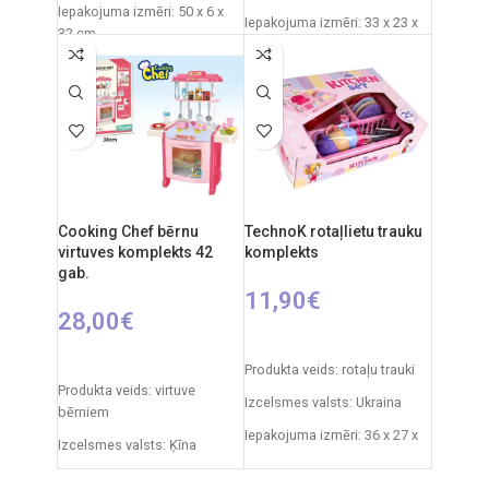
Iepakojuma izmēri: 50 x 6 x
Iepakojuma izmēri: 33 x 23 x
32 cm
10 cm
Izcelsmes valsts: Ķīna
Produkta materiāls:
Ieteicamais vecums: no 3
plastmasa
gadiem.
Ieteicamais vecums: no 3
gadiem.
Cooking Chef bērnu
TechnoK rotaļlietu trauku
virtuves komplekts 42
komplekts
gab.
11,90
€
28,00
€
PIEVIENOT GROZAM
PIEVIENOT GROZAM
Produkta veids: rotaļu trauki
Produkta veids: virtuve
Izcelsmes valsts: Ukraina
bērniem
Iepakojuma izmēri: 36 x 27 x
Izcelsmes valsts: Ķīna
11 cm
Iepakojuma izmēri: 12 x 38 x