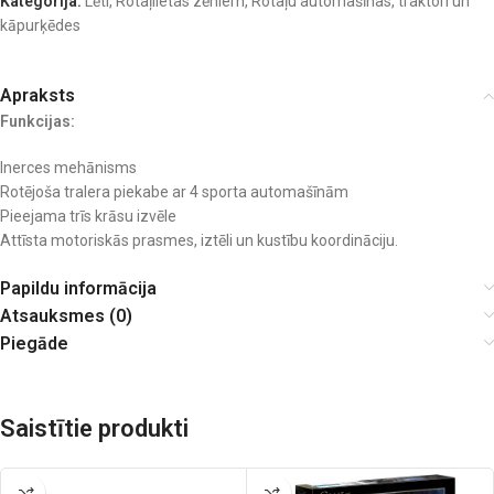
Kategorija:
Lēti
,
Rotaļlietas zēniem
,
Rotaļu automašīnas, traktori un
kāpurķēdes
Apraksts
Funkcijas:
Inerces mehānisms
Rotējoša tralera piekabe ar 4 sporta automašīnām
Pieejama trīs krāsu izvēle
Attīsta motoriskās prasmes, iztēli un kustību koordināciju.
Papildu informācija
Atsauksmes (0)
Piegāde
Saistītie produkti