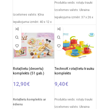
PIEVIENOT GROZAM
Produkta veids: rotaļu trauki
Izcelsmes valsts: Ukraina
Izcelsmes valsts: Ķīna
Iepakojuma izmēri: 37 x 26 x
Iepakojuma izmēri: 40 x 12 x
16 cm
22 cm
Svars: 0,3 kg
Izstrādājuma materiāls:
Produkta materiāls:
plastmasa
plastmasa
Ieteicamais vecums: no 3
Ieteicamais vecums: no 3
gadiem
gadiem.
Elementi: 2 x AA.
Rotaļlietu (desertu)
TechnoK rotaļlietu trauku
komplekts (51 gab.)
komplekts
12,90
€
9,40
€
PIEVIENOT GROZAM
PIEVIENOT GROZAM
Rotaļlietu komplekts ar
Produkta veids: rotaļu trauki
ēdienu
Izcelsmes valsts: Ukraina