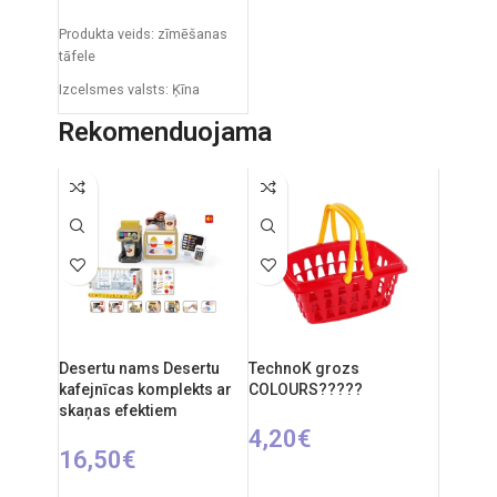
PIEVIENOT GROZAM
Produkta veids: zīmēšanas
tāfele
Izcelsmes valsts: Ķīna
Iepakojuma izmēri: 12 x 53,5
Rekomenduojama
x 61,5 cm
Produkta izmēri: 33 x 58 x 84
cm
Ieteicamais vecums: no 3
gadiem.
Desertu nams Desertu
TechnoK grozs
kafejnīcas komplekts ar
COLOURS?????
skaņas efektiem
4,20
€
16,50
€
PIEVIENOT GROZAM