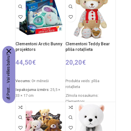
Tālvadības pults: 2xAA
Vadības ierīce: 2 x AA (nav
baterijas
iekļauta komplektā)
RC auto akumulators: 3.7V
Autobaterija: 4,8 V
Ieteicamais vecums: no 6
gadiem.
Clementoni Arctic Bunny
Clementoni Teddy Bear
projektors
plīša rotaļlieta
💰 Psst... Vai vēlies balvu?
44,50
€
20,20
€
PIEVIENOT GROZAM
PIEVIENOT GROZAM
Vecums:
0+ mēneši
Produkta veids: plīša
rotaļlieta
Iepakojuma izmērs:
25,5 ×
33 × 17 cm
Zīmola nosaukums:
Clementoni
Izstrādājuma svars:
760 g
Izcelsmes valsts: Itālija
Funkcijas:
gaismas
projektors, zvana signāli,
Iepakojuma izmēri: 31 x 20 x
baltais troksnis
11 cm