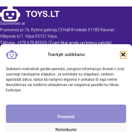
Svars: 0,5 kg
51,5 cm
Produkta materiāls:
Produkta materiāls:
plastmasa
plastmasa
Sazinieties ar
Ieteicamais vecums: no 3
Ieteicamais vecums: no 3
Pramonės pr.16, Rytinė galerija,13 Hall 8 veikals 51185 Kaunas
gadiem.
gadiem
Vilkpede 6/1. Viļņa 03151 Viļņa
Elementi: 3 x AA (nav iekļauti)
Tālrunis: +370 670 85555 (Zvani tikai anglu un krievu valoda)
E-pasts: info@toys.lt
Tvarkyti sutikšanu
TOYS.LT
Siekdami nodrošināt gerāko pieredzi, įrenginio informācijui drošoti ir (vai)
KLIENTAMS
sasniegt naudojame slapukus. Ja sutinkate su slapukais, varēsim
apstrādāt datus, tādus kā naršymo elgsena ir unikalūs ID šajā vietnē.
Nesutikimas vai sutikimo atšaukimas var neigiamai paveikti tur tikras
INFORMĀCIJA
funkcijas.
Pieņemt
Noteikumi