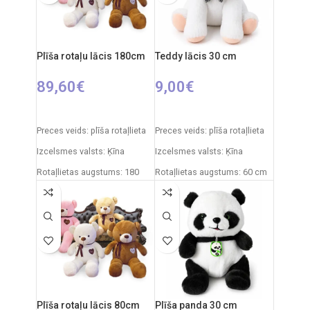
Materiāli:
plīšs, plastmasa
Ieteicamais vecums: no 0
mēnešiem.
Uzturēšana:
plīšs ir
mazgājams, noņemot
iekšējo moduli.
Plīša rotaļu lācis 180cm
Teddy lācis 30 cm
Izcelsmes valsts:
Itālija /
89,60
€
9,00
€
Clementoni
IZVĒLIETIES OPCIJAS
PIEVIENOT GROZAM
Preces veids: plīša rotaļlieta
Preces veids: plīša rotaļlieta
Izcelsmes valsts: Ķīna
Izcelsmes valsts: Ķīna
Rotaļlietas augstums: 180
Rotaļlietas augstums: 60 cm
cm
Plīša rotaļu lācis 80cm
Plīša panda 30 cm