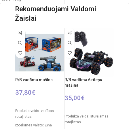
Gabaliņu skaits: 1000
Rekomenduojami Valdomi
Materiāls: PVC, velūrs
Puzzle izmēri: 69 x 50 cm
Žaislai
Maksimālā slodze: 272 kg.
Ieteicamais vecums: no 10 gadiem.
R/B vadāma mašīna
R/B vadāma 6 riteņu
mašīna
37,80
€
35,00
€
IZVĒLIETIES OPCIJAS
PIEVIENOT GROZAM
Produkta veids: vadības
Produkta veids: stūrējamas
rotaļlietas
rotaļlietas
Izcelsmes valsts: Ķīna