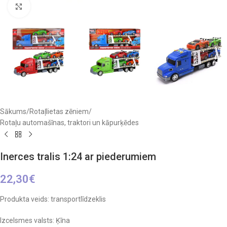
Click to enlarge
Sākums
/
Rotaļlietas zēniem
/
Rotaļu automašīnas, traktori un kāpurķēdes
Inerces tralis 1:24 ar piederumiem
22,30
€
Produkta veids: transportlīdzeklis
Izcelsmes valsts: Ķīna