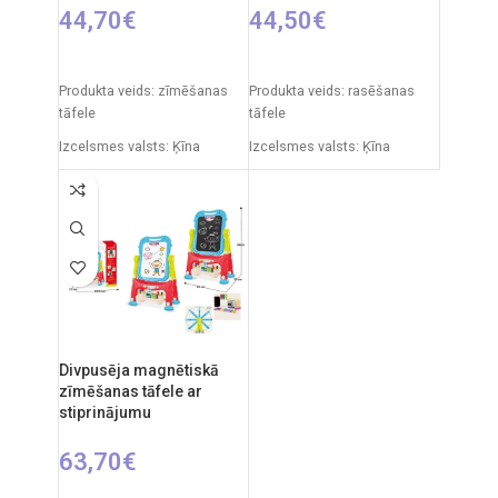
44,70
€
44,50
€
PIEVIENOT GROZAM
PIEVIENOT GROZAM
Produkta veids: zīmēšanas
Produkta veids: rasēšanas
tāfele
tāfele
Izcelsmes valsts: Ķīna
Izcelsmes valsts: Ķīna
Iepakojuma izmēri: 11 x 43 x
Iepakojuma izmēri: 91 x 5 x
50 cm
55 cm
Produkta izmēri: 30 x 49 x 67
Produkta izmēri: 86 x 53 x 45
cm
cm
Ieteicamais vecums: no 3
gadiem.
Divpusēja magnētiskā
zīmēšanas tāfele ar
stiprinājumu
63,70
€