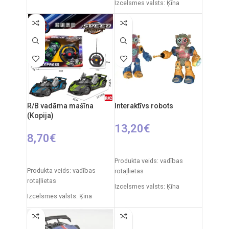
Izcelsmes valsts: Ķīna
Iepakojuma izmēri: 28 x 19 x
Iepakojuma izmēri: 33 x 8 x
18 cm
20 cm
Frekvence: 2,4 GHz
Mašīnas izmēri: 230 x 16 x 7
Tālvadības pults: 2xAA
cm
baterijas
Produkta materiāls:
RC auto akumulators: 3,7 V
plastmasa
Ieteicamais vecums: no 14
Frekvence: 2,4 GHz
gadiem.
R/B vadāma mašīna
Interaktīvs robots
Ieteicamais vecums: no 6
(Kopija)
gadiem.
13,20
€
8,70
€
IZVĒLIETIES OPCIJAS
IZVĒLIETIES OPCIJAS
Produkta veids: vadības
Produkta veids: vadības
rotaļlietas
rotaļlietas
Izcelsmes valsts: Ķīna
Izcelsmes valsts: Ķīna
Iepakojuma izmēri: 22 x 13 x
Iepakojuma izmēri: 31 x 7 x
27 cm
25 cm
Robota izmēri: 18 x 9 x 22 cm