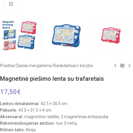
Click to enlarge
Pradžia
/
Žaislai mergaitėms
/
Rankdarbiai ir kūryba
Magnetinė piešimo lenta su trafaretais
17,50
€
Lentos išmatavimai:
42.5 × 30.5 cm
Pakuotė:
43.5 × 31.5 × 4 cm
Aksesuarai:
magnetinis rašiklis, 3 magnetiniai antspaudai
Rekomenduojamas amžius:
nuo 3 metų
Kilmės šalis:
Kinija