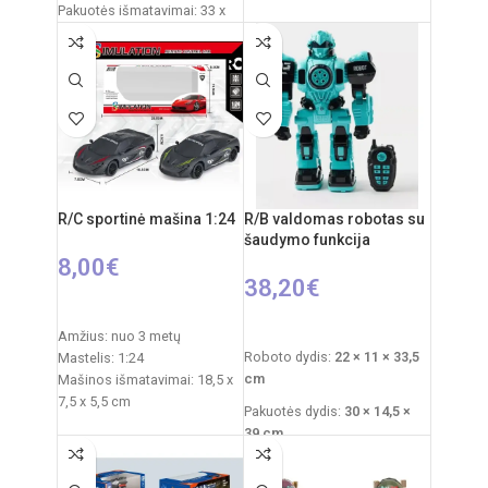
Pakuotės išmatavimai: 33 x
x 15 x 12 cm
18 x 16 cm
Rekomenduojamas amžius:
Mašinos ilgis: 30 cm
nuo 6 metų
Dažnis: 2,4 GHz
Reiklaingi elementai: 2xAA +
3xAAA
Nuotolinio valdymo pultas:
2xAA elementai
RC automobilio
akumuliatorius: 3,7V
R/C sportinė mašina 1:24
R/B valdomas robotas su
Rekomenduojamas amžius:
šaudymo funkcija
nuo 6 metų
8,00
€
38,20
€
Į KREPŠELĮ
Į KREPŠELĮ
Amžius: nuo 3 metų
Roboto dydis:
22 × 11 × 33,5
Mastelis: 1:24
cm
Mašinos išmatavimai: 18,5 x
7,5 x 5,5 cm
Pakuotės dydis:
30 × 14,5 ×
Pakuotės išmatavimai: 23,5 x
39 cm
11,5 x 9,3 cm
Pakuotės svoris:
1,5 kg
Maitinimas mašinai: 3 x AA