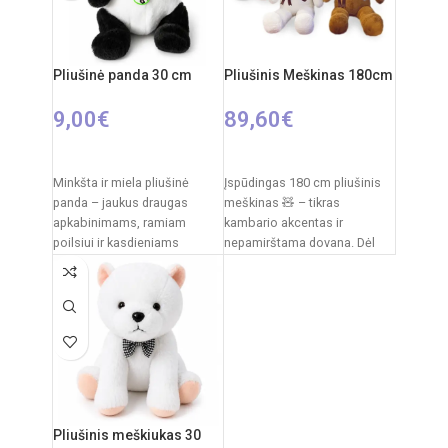
plastikas
Elementai: 3 x AA
Priežiūra:
pliušas skalbiamas
(nepridedamos)
išimant vidinį modulį
Pliušinė panda 30 cm
Pliušinis Meškinas 180cm
Kilmės šalis:
Italija /
Clementoni
9,00
€
89,60
€
Į KREPŠELĮ
PASIRINKTI SAVYBES
Minkšta ir miela pliušinė
Įspūdingas 180 cm pliušinis
panda – jaukus draugas
meškinas 🧸 – tikras
apkabinimams, ramiam
kambario akcentas ir
poilsiui ir kasdieniams
nepamirštama dovana. Dėl
žaidimams. Klasikinis juodai
savo dydžio jis tampa ne tik
baltas pandos dizainas,
švelnus
Pliušinis meškiukas 30