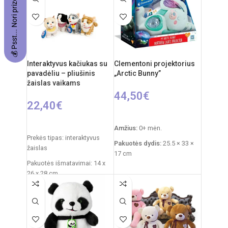
💰 Psst... Nori prizo?
akumuliatorius: 3,7V
Rekomenduojamas amžius:
nuo 14 metų
Interaktyvus kačiukas su
Clementoni projektorius
pavadėliu – pliušinis
„Arctic Bunny”
žaislas vaikams
44,50
€
22,40
€
Į KREPŠELĮ
PASIRINKTI SAVYBES
Amžius:
0+ mėn.
Prekės tipas: interaktyvus
Pakuotės dydis:
25.5 × 33 ×
žaislas
17 cm
Pakuotės išmatavimai: 14 x
Prekės svoris:
760 g
26 x 28 cm
Funkcijos:
šviesų
Žaislo išmatavimai: 27 × 12 ×
projektorius, melodijos,
27 cm
baltasis triukšmas
Rekomenduojamas amžius:
Medžiagos:
pliušas,
nuo 3 metų