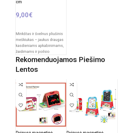
cm
9,00
€
Į KREPŠELĮ
Minkštas ir švelnus pliušinis
meškiukas – jaukus draugas
kasdieniams apkabinimams,
žaidimams ir poilsio
akimirkoms. Klasikinis
Rekomenduojamos Piešimo
dizainas su dekoratyviniu
Lentos
kaspinėliu suteikia
Dvipusė magnetinė
Dvipusė magnetinė