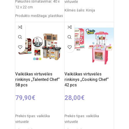
Pakuotės išmatavimai: 40 x
virtuvėlė
12 x 22 cm
Kilmės šalis: Kinija
Produkto medžiaga: plastikas
Pakuotės išmatavimai: 53 x
Rekomenduojamas amžius:
20,5 x 33 cm
nuo 3 metų
Virtuvėlės išmatavimai: 63 x
Elementai: 2 x AA
48 x 30 cm
Svoris: 8 kg
Produkto medžiaga: mediena
Rekomenduojamas amžius:
nuo 3 metų
Vaikiškas virtuvėlės
Vaikiškas virtuvėlės
rinkinys „Talented Chef”
rinkinys „Cooking Chef”
58 pcs
42 pcs
79,90
€
28,00
€
Į KREPŠELĮ
Į KREPŠELĮ
Prekės tipas: vaikiška
Prekės tipas: vaikiška
virtuvėlė
virtuvėlė