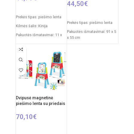
44,50
€
Į KREPŠELĮ
Į KREPŠELĮ
Prekės tipas: piešimo lenta
Prekės tipas: piešimo lenta
Kilmės šalis: Kinija
Pakuotės išmatavimai: 91 x 5
Pakuotės išmatavimai: 11 x
x 55 cm
43 x 50 cm
Produkto išmatavimai: 86 x
Produkto išmatavimai: 30 x
53 x 45 cm
49 x 67 cm
Rekomenduojamas amžius:
nuo 3 metų
Dvipusė magnetinė
piešimo lenta su priedais
70,10
€
Į KREPŠELĮ