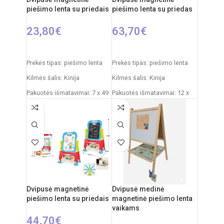
piešimo lenta su priedais
piešimo lenta su priedas
23,80
€
63,70
€
Į KREPŠELĮ
Į KREPŠELĮ
Prekės tipas: piešimo lenta
Prekės tipas: piešimo lenta
Kilmės šalis: Kinija
Kilmės šalis: Kinija
Pakuotės išmatavimai: 7 x 49
Pakuotės išmatavimai: 12 x
x 35 cm
53,5 x 61,5 cm
Produkto išmatavimai: 33,5 x
Produkto išmatavimai: 33 x
32 x 54,5 cm
58 x 84 cm
Rekomenduojamas amžius:
Rekomenduojamas amžius:
nuo 3 metų
nuo 3 metų
Dvipusė magnetinė
Dvipusė medinė
piešimo lenta su priedais
magnetinė piešimo lenta
vaikams
44,70
€