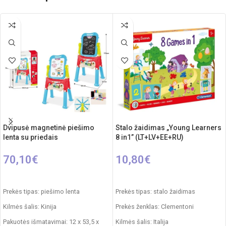
Dvipusė magnetinė piešimo
Stalo žaidimas „Young Learners
lenta su priedais
8 in1” (LT+LV+EE+RU)
70,10
€
10,80
€
Į KREPŠELĮ
Į KREPŠELĮ
Prekės tipas: piešimo lenta
Prekės tipas: stalo žaidimas
Kilmės šalis: Kinija
Prekės ženklas: Clementoni
Pakuotės išmatavimai: 12 x 53,5 x
Kilmės šalis: Italija