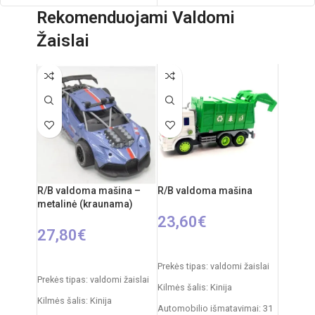
76,5 cm
Rekomenduojami Valdomi
Pakuotės išmatavimai: 37,2 x 28,2 x 5
Produkto išmatavimai: 33 x 58 x 110
cm
Žaislai
cm
Rekomenduojamas amžius: nuo 3
Rekomenduojamas amžius: nuo 3
metų
metų
R/B valdoma mašina –
R/B valdoma mašina
metalinė (kraunama)
23,60
€
27,80
€
Į KREPŠELĮ
PASIRINKTI SAVYBES
Prekės tipas: valdomi žaislai
Prekės tipas: valdomi žaislai
Kilmės šalis: Kinija
Kilmės šalis: Kinija
Automobilio išmatavimai: 31