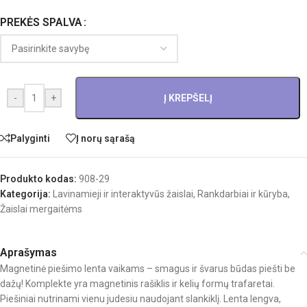
PREKĖS SPALVA
-
+
Į KREPŠELĮ
Palyginti
Į norų sąrašą
Produkto kodas:
908-29
Kategorija:
Lavinamieji ir interaktyvūs žaislai
,
Rankdarbiai ir kūryba
,
Žaislai mergaitėms
Aprašymas
Magnetinė piešimo lenta vaikams – smagus ir švarus būdas piešti be
dažų! Komplekte yra magnetinis rašiklis ir kelių formų trafaretai.
Piešiniai nutrinami vienu judesiu naudojant slankiklį. Lenta lengva,