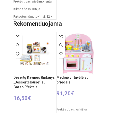
Prekės tipas: piešimo lenta
Kilmės šalis: Kinija
Pakuotės išmatavimai: 12 x
53,5 x 76,5 cm
Rekomenduojama
Produkto išmatavimai: 33 x
58 x 110 cm
Rekomenduojamas amžius:
nuo 3 metų
Desertų Kavinės Rinkinys
Medinė virtuvėlė su
„Dessert House“ su
priedais
Garso Efektais
91,20
€
16,50
€
Į KREPŠELĮ
Į KREPŠELĮ
Prekės tipas: vaikiška