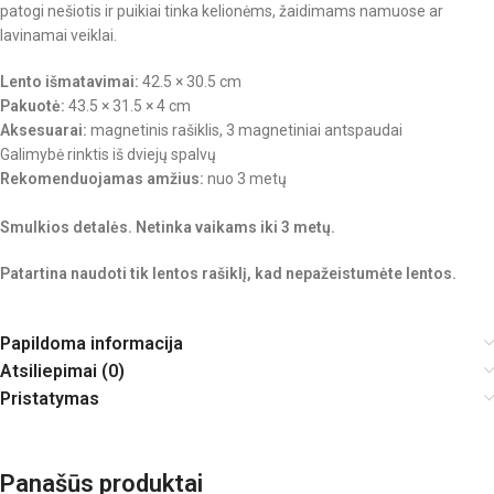
patogi nešiotis ir puikiai tinka kelionėms, žaidimams namuose ar
lavinamai veiklai.
Lento išmatavimai:
42.5 × 30.5 cm
Pakuotė:
43.5 × 31.5 × 4 cm
Aksesuarai:
magnetinis rašiklis, 3 magnetiniai antspaudai
Galimybė rinktis iš dviejų spalvų
Rekomenduojamas amžius:
nuo 3 metų
Smulkios detalės. Netinka vaikams iki 3 metų.
Patartina naudoti tik lentos rašiklį, kad nepažeistumėte lentos.
Papildoma informacija
Atsiliepimai (0)
Pristatymas
Panašūs produktai