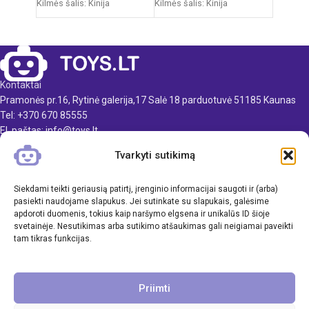
Kilmės šalis: Kinija
Kilmės šalis: Kinija
Pakuotės išmatavimai: 14,5 x
Pakuotės išmatavimai: 12 x
55 x 63 cm
38 x 51,5 cm
Virtuvėlės išmatavimai: 35 x
Produkto medžiaga: plastikas
63 x 84 cm
Rekomenduojamas amžius:
Kontaktai
Produkto medžiaga: plastikas
nuo 3 metų
Pramonės pr.16, Rytinė galerija,17 Salė 18 parduotuvė 51185 Kaunas
Rekomenduojamas amžius:
Elementai: 3 x AA
Tel: +370 670 85555
nuo 3 metų
(nepridedamos)
El. paštas: info@toys.lt
Elementai: 3 x AA
Tvarkyti sutikimą
TOYS.LT
(nepridedamos)
KLIENTAMS
Siekdami teikti geriausią patirtį, įrenginio informacijai saugoti ir (arba)
pasiekti naudojame slapukus. Jei sutinkate su slapukais, galėsime
apdoroti duomenis, tokius kaip naršymo elgsena ir unikalūs ID šioje
INFORMACIJA
svetainėje. Nesutikimas arba sutikimo atšaukimas gali neigiamai paveikti
tam tikras funkcijas.
Priimti