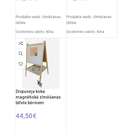
PIEVIENOT GROZAM
PIEVIENOT GROZAM
Produkta veids: zīmēšanas
Produkta veids: zīmēšanas
tāfele
tāfele
Izcelsmes valsts: Ķīna
Izcelsmes valsts: Ķīna
Iepakojuma izmēri: 12 x 53,5
Iepakojuma izmēri: 11 x 43 x
x 76,5 cm
50 cm
Produkta izmēri: 33 x 58 x 110
Produkta izmēri: 30 x 49 x 67
cm
cm
Ieteicamais vecums: no 3
Ieteicamais vecums: no 3
gadiem.
gadiem.
Divpusēja koka
magnētiskā zīmēšanas
tāfele bērniem
44,50
€
PIEVIENOT GROZAM