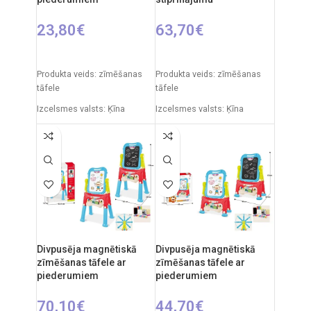
23,80
€
63,70
€
PIEVIENOT GROZAM
PIEVIENOT GROZAM
Produkta veids: zīmēšanas
Produkta veids: zīmēšanas
tāfele
tāfele
Izcelsmes valsts: Ķīna
Izcelsmes valsts: Ķīna
Iepakojuma izmēri: 7 x 49 x
Iepakojuma izmēri: 12 x 53,5
35 cm
x 61,5 cm
Produkta izmēri: 33,5 x 32 x
Produkta izmēri: 33 x 58 x 84
54,5 cm
cm
Ieteicamais vecums: no 3
Ieteicamais vecums: no 3
gadiem.
gadiem.
Divpusēja magnētiskā
Divpusēja magnētiskā
zīmēšanas tāfele ar
zīmēšanas tāfele ar
piederumiem
piederumiem
70,10
€
44,70
€