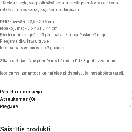
Tāfele ir viegla, viegli pārnēsājama un ideāli piemērota ceļošanai,
rotaļām mājās vai izglītojošām nodarbībām.
Dēlīša izmēri:
42,5 × 30,5 cm
Iepakojums:
43,5 × 31,5 × 4 cm
Piederumi:
magnētiskā pildspalva, 3 magnētiskie zīmogi
Pieejama divu krāsu izvēle
Ieteicamais vecums:
no 3 gadiem
Sīkas detaļas. Nav piemērots bērniem līdz 3 gadu vecumam.
Ieteicams izmantot tikai tāfeles pildspalvu, lai nesabojātu tāfeli.
Papildu informācija
Atsauksmes (0)
Piegāde
Saistītie produkti