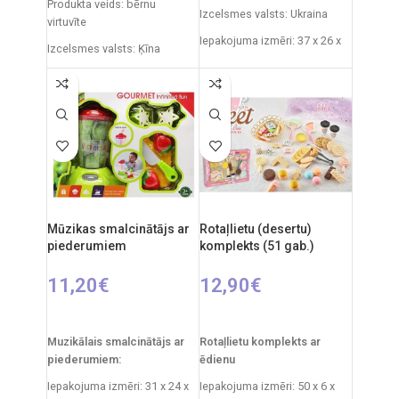
Produkta veids: bērnu
Izcelsmes valsts: Ukraina
virtuvīte
Iepakojuma izmēri: 37 x 26 x
Izcelsmes valsts: Ķīna
16 cm
Iepakojuma izmēri: 11,5 x 48
Svars: 0,3 kg
x 70 cm
Produkta materiāls:
Virtuvītes izmēri: 33 x 34,5 x
plastmasa
72,5 cm
Ieteicamais vecums: no 3
Produkta materiāls:
gadiem.
plastmasa
Ieteicamais vecums: no 3
gadiem
Mūzikas smalcinātājs ar
Rotaļlietu (desertu)
piederumiem
komplekts (51 gab.)
Elementi: 3 x AA (nav iekļauti)
11,20
€
12,90
€
PIEVIENOT GROZAM
PIEVIENOT GROZAM
Muzikālais smalcinātājs ar
Rotaļlietu komplekts ar
piederumiem:
ēdienu
Iepakojuma izmēri: 31 x 24 x
Iepakojuma izmēri: 50 x 6 x