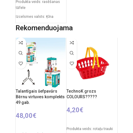
Produkta veids: rasēšanas
tāfele
Izcelsmes valsts: Ķīna
Iepakojuma izmēri: 91 x 5 x
Rekomenduojama
55 cm
Produkta izmēri: 86 x 53 x 45
cm
Talantīgais šefpavārs
TechnoK grozs
Bērnu virtuves komplekts
COLOURS?????
49 gab.
4,20
€
48,00
€
PIEVIENOT GROZAM
PIEVIENOT GROZAM
Produkta veids: rotaļu trauki