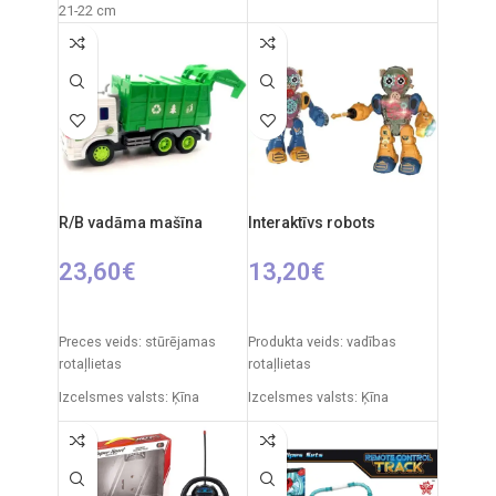
21-22 cm
Iepakojuma izmēri: 28 x 19 x
Iepakojuma izmēri: 21 × 9,5 ×
18 cm
28 cm
Frekvence: 2,4 GHz
Iepakojuma svars: 0,6 kg
Materiāls: plastmasa
Tālvadības pults: 2xAA
Ieteicamais vecums: no 3
baterijas
gadiem
RC auto akumulators: 3,7 V
Izcelsmes valsts: Ķīna
Ieteicamais vecums: no 14
gadiem.
R/B vadāma mašīna
Interaktīvs robots
23,60
€
13,20
€
PIEVIENOT GROZAM
IZVĒLIETIES OPCIJAS
Preces veids: stūrējamas
Produkta veids: vadības
rotaļlietas
rotaļlietas
Izcelsmes valsts: Ķīna
Izcelsmes valsts: Ķīna
Automašīnas izmēri: 31 x 15
Iepakojuma izmēri: 22 x 13 x
x 12 cm
27 cm
Ieteicamais vecums: no 6
Robota izmēri: 18 x 9 x 22 cm