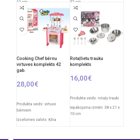
11 cm
32 cm
Svars: 490 g
Izcelsmes valsts: Ķīna
Ieteicamais vecums: no 3
Ieteicamais vecums: no 3
gadiem
gadiem.
Nepieciešamie elementi:
2xAA
Materiāls: plastmasas
Cooking Chef bērnu
Rotaļlietu trauku
Izcelsmes valsts: Ķīna.
virtuves komplekts 42
komplekts
gab.
16,00
€
28,00
€
PIEVIENOT GROZAM
PIEVIENOT GROZAM
Produkta veids: rotaļu trauki
Produkta veids: virtuve
Iepakojuma izmēri: 38 x 21 x
bērniem
10 cm
Izcelsmes valsts: Ķīna
Svars: 0,775 kg
Iepakojuma izmēri: 12 x 38 x
Produkta materiāls:
51,5 cm
plastmasa