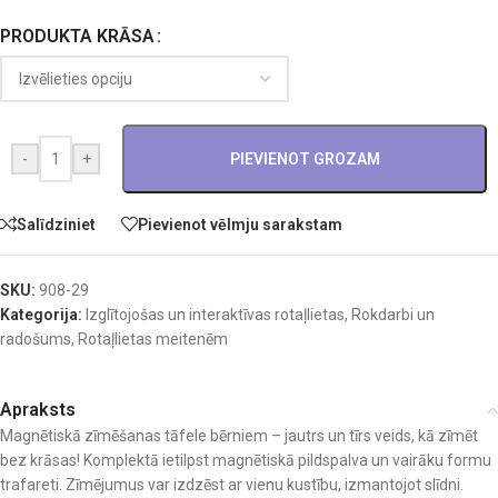
PRODUKTA KRĀSA
-
+
PIEVIENOT GROZAM
Salīdziniet
Pievienot vēlmju sarakstam
SKU:
908-29
Kategorija:
Izglītojošas un interaktīvas rotaļlietas
,
Rokdarbi un
radošums
,
Rotaļlietas meitenēm
Apraksts
Magnētiskā zīmēšanas tāfele bērniem – jautrs un tīrs veids, kā zīmēt
bez krāsas! Komplektā ietilpst magnētiskā pildspalva un vairāku formu
trafareti. Zīmējumus var izdzēst ar vienu kustību, izmantojot slīdni.