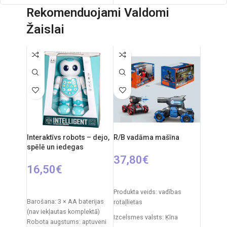
Iepakojuma izmēri: 60 x 45 x 52 cm
Rekomenduojami Valdomi
Iepakojuma izmēri: 27,7 x 6,3 x 19 cm
Gabalu skaits: 10
Žaislai
Ieteicamais vecums: no 8 gadiem
Ieteicamais vecums: no 3 gadiem.
Nepieciešamie elementi: 2xAAA
Interaktīvs robots – dejo,
R/B vadāma mašīna
spēlē un iedegas
37,80
€
16,50
€
IZVĒLIETIES OPCIJAS
PIEVIENOT GROZAM
Produkta veids: vadības
Barošana: 3 × AA baterijas
rotaļlietas
(nav iekļautas komplektā)
Izcelsmes valsts: Ķīna
Robota augstums: aptuveni