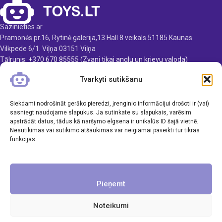
Produkta materiāls:
Ieteicamais vecums: no 3
plastmasa
gadiem.
Sazinieties ar
Ieteicamais vecums: no 3
Pramonės pr.16, Rytinė galerija,13 Hall 8 veikals 51185 Kaunas
gadiem
Vilkpede 6/1. Viļņa 03151 Viļņa
Elementi: 3 x AA (nav iekļauti)
Tālrunis: +370 670 85555 (Zvani tikai anglu un krievu valoda)
E-pasts: info@toys.lt
Tvarkyti sutikšanu
TOYS.LT
Siekdami nodrošināt gerāko pieredzi, įrenginio informācijui drošoti ir (vai)
KLIENTAMS
sasniegt naudojame slapukus. Ja sutinkate su slapukais, varēsim
apstrādāt datus, tādus kā naršymo elgsena ir unikalūs ID šajā vietnē.
Nesutikimas vai sutikimo atšaukimas var neigiamai paveikti tur tikras
INFORMĀCIJA
funkcijas.
Pieņemt
Noteikumi
Visas tiesības aizsargātas. UAB Inavi & Co