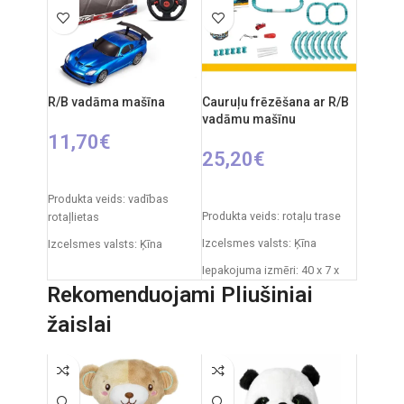
gadiem
Ieteicamais vecums: no 3
Nepieciešamie elementi:
gadiem
2xAA + 3xAAA
Elementi: 3x AA
R/B vadāma mašīna
Cauruļu frēzēšana ar R/B
vadāmu mašīnu
11,70
€
25,20
€
IZVĒLIETIES OPCIJAS
PIEVIENOT GROZAM
Produkta veids: vadības
Produkta veids: rotaļu trase
rotaļlietas
Izcelsmes valsts: Ķīna
Izcelsmes valsts: Ķīna
Iepakojuma izmēri: 40 x 7 x
Iepakojuma izmēri: 31 x 7 x
34 cm
25 cm
Rekomenduojami Pliušiniai
Daļu skaits: 19
Automašīnas izmēri: 20 x 9
žaislai
cm
Produkta materiāls:
plastmasa (PVC)
Ieteicamais vecums: no 3
gadiem
Ieteicamais vecums: 5 gadi