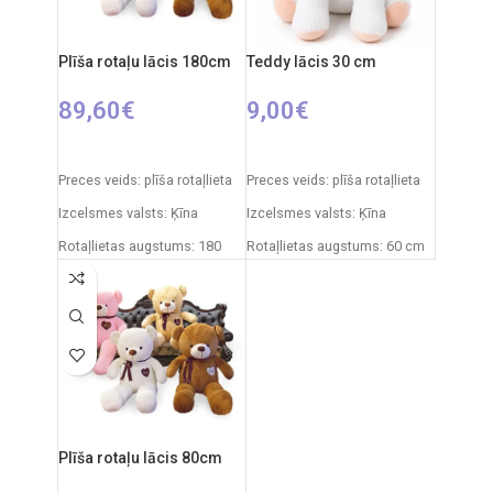
mēnešiem.
Plīša rotaļu lācis 180cm
Teddy lācis 30 cm
89,60
€
9,00
€
IZVĒLIETIES OPCIJAS
PIEVIENOT GROZAM
Preces veids: plīša rotaļlieta
Preces veids: plīša rotaļlieta
Izcelsmes valsts: Ķīna
Izcelsmes valsts: Ķīna
Rotaļlietas augstums: 180
Rotaļlietas augstums: 60 cm
cm
Plīša rotaļu lācis 80cm