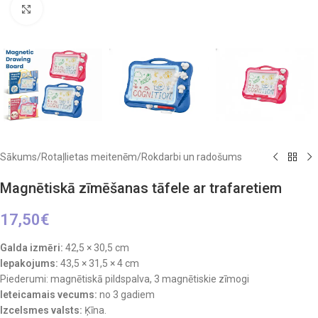
Click to enlarge
Sākums
/
Rotaļlietas meitenēm
/
Rokdarbi un radošums
Magnētiskā zīmēšanas tāfele ar trafaretiem
17,50
€
Galda izmēri:
42,5 × 30,5 cm
Iepakojums:
43,5 × 31,5 × 4 cm
Piederumi: magnētiskā pildspalva, 3 magnētiskie zīmogi
Ieteicamais vecums:
no 3 gadiem
Izcelsmes valsts:
Ķīna.