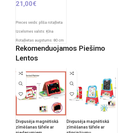
21,00
€
IZVĒLIETIES OPCIJAS
Preces veids: plīša rotaļlieta
Izcelsmes valsts: Ķīna
Rotaļlietas augstums: 80 cm
Rekomenduojamos Piešimo
Lentos
Divpusēja magnētiskā
Divpusēja magnētiskā
zīmēšanas tāfele ar
zīmēšanas tāfele ar
piederumiem
stiprinājumu