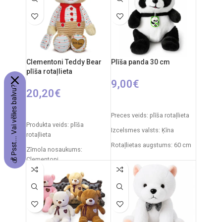
un vecāki
Nepieciešamie elementi:
2xAA tālvadības pults + 4xAA
Elementi: 2 x AA (nav iekļauti
automašīnai.
komplektā).
Clementoni Teddy Bear
Plīša panda 30 cm
plīša rotaļlieta
9,00
€
💰 Psst... Vai vēlies balvu?
20,20
€
PIEVIENOT GROZAM
PIEVIENOT GROZAM
Preces veids: plīša rotaļlieta
Produkta veids: plīša
Izcelsmes valsts: Ķīna
rotaļlieta
Rotaļlietas augstums: 60 cm
Zīmola nosaukums:
Clementoni
Izcelsmes valsts: Itālija
Iepakojuma izmēri: 31 x 20 x
11 cm
Ieteicamais vecums: no 0