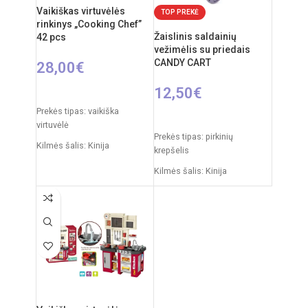
Vaikiškas virtuvėlės
TOP PREKĖ
rinkinys „Cooking Chef”
Žaislinis saldainių
42 pcs
vežimėlis su priedais
CANDY CART
28,00
€
12,50
€
Į KREPŠELĮ
Prekės tipas: vaikiška
Į KREPŠELĮ
virtuvėlė
Prekės tipas: pirkinių
Kilmės šalis: Kinija
krepšelis
Pakuotės išmatavimai: 12 x
Kilmės šalis: Kinija
38 x 51,5 cm
Pakuotės išmatavimai: 35 x 7
Produkto medžiaga: plastikas
x 27 cm
Rekomenduojamas amžius:
Produkto išmatavimai: 24,5 x
nuo 3 metų
26 x 15,5 cm
Elementai: 3 x AA
Produkto medžiaga: plastikas
(nepridedamos)
Rekomenduojamas amžius:
nuo 3 metų