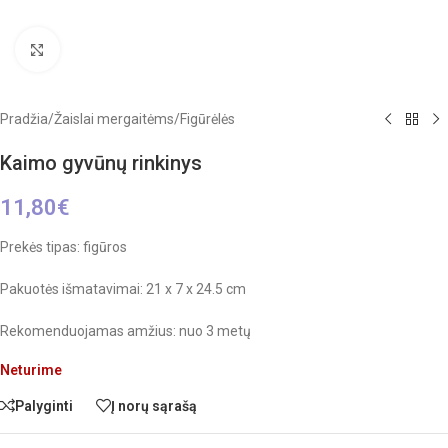
Click to enlarge
Pradžia
/
Žaislai mergaitėms
/
Figūrėlės
Kaimo gyvūnų rinkinys
11,80
€
Prekės tipas: figūros
Pakuotės išmatavimai: 21 x 7 x 24.5 cm
Rekomenduojamas amžius: nuo 3 metų
Neturime
Palyginti
Į norų sąrašą