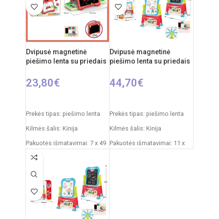
nuo 3 metų
Dvipusė magnetinė
Dvipusė magnetinė
piešimo lenta su priedais
piešimo lenta su priedais
23,80
€
44,70
€
Į KREPŠELĮ
Į KREPŠELĮ
Prekės tipas: piešimo lenta
Prekės tipas: piešimo lenta
Kilmės šalis: Kinija
Kilmės šalis: Kinija
Pakuotės išmatavimai: 7 x 49
Pakuotės išmatavimai: 11 x
x 35 cm
43 x 50 cm
Produkto išmatavimai: 33,5 x
Produkto išmatavimai: 30 x
32 x 54,5 cm
49 x 67 cm
Rekomenduojamas amžius:
Rekomenduojamas amžius:
nuo 3 metų
nuo 3 metų