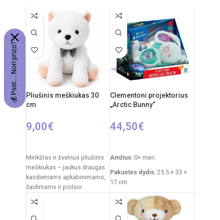
2xAA elementai
Komplekte: robotas, valdymo
RC automobilio
pultas, ~10 šovinių
akumuliatorius: 3,7V
Rekomenduojamas amžius:
Rekomenduojamas amžius:
nuo 3 metų
💰 Psst... Nori prizo?
nuo 14 metų
Pliušinis meškiukas 30
Clementoni projektorius
cm
„Arctic Bunny”
9,00
€
44,50
€
Į KREPŠELĮ
Į KREPŠELĮ
Minkštas ir švelnus pliušinis
Amžius:
0+ mėn.
meškiukas – jaukus draugas
Pakuotės dydis:
25.5 × 33 ×
kasdieniams apkabinimams,
17 cm
žaidimams ir poilsio
akimirkoms. Klasikinis
Prekės svoris:
760 g
dizainas su dekoratyviniu
Funkcijos:
šviesų
kaspinėliu suteikia