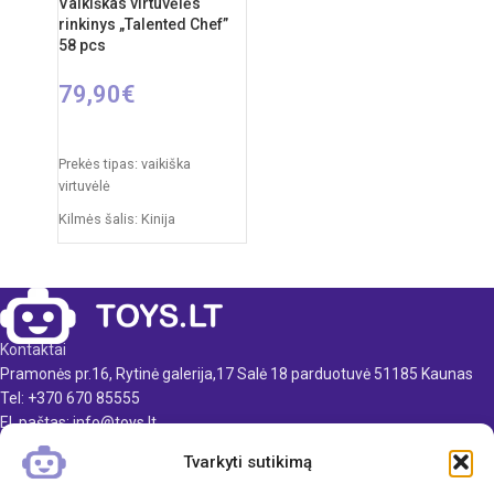
Vaikiškas virtuvėlės
Reikalingi elementai: 2xAA
rinkinys „Talented Chef”
(nepridedama)
58 pcs
79,90
€
Į KREPŠELĮ
Prekės tipas: vaikiška
virtuvėlė
Kilmės šalis: Kinija
Pakuotės išmatavimai: 14,5 x
55 x 63 cm
Virtuvėlės išmatavimai: 35 x
63 x 84 cm
Kontaktai
Produkto medžiaga: plastikas
Pramonės pr.16, Rytinė galerija,17 Salė 18 parduotuvė 51185 Kaunas
Rekomenduojamas amžius:
Tel: +370 670 85555
nuo 3 metų
El. paštas: info@toys.lt
Elementai: 3 x AA
Tvarkyti sutikimą
TOYS.LT
(nepridedamos)