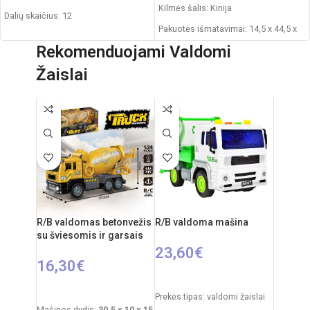
Kilmės šalis: Kinija
Dalių skaičius: 12
Pakuotės išmatavimai: 14,5 x 44,5 x
Vamzdžių storis: 3,5 cm
52 cm
Rekomenduojami Valdomi
Rekomenduojamas amžius: nuo 3
Rekomenduojamas amžius: nuo 8
Žaislai
metų
metų
R/B valdomas betonvežis
R/B valdoma mašina
su šviesomis ir garsais
23,60
€
16,30
€
Į KREPŠELĮ
Į KREPŠELĮ
Prekės tipas: valdomi žaislai
Mašinos dydis:
30.5 × 10 × 15