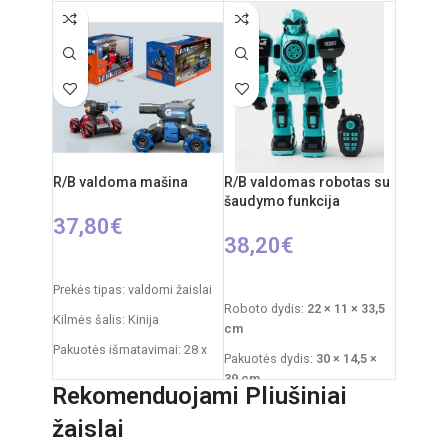
Pakuotės dydis: 33 × 5,5 ×
22 cm
23,5 cm
Rekomenduojamas amžius:
Svoris: 0,3 kg
nuo 3 metų
Reikalingi elementai: 3 × AA
Elementai: 3x AA
(nepridedami)
Amžius: nuo 3 metų
R/B valdoma mašina
R/B valdomas robotas su
šaudymo funkcija
37,80
€
38,20
€
PASIRINKTI SAVYBES
Į KREPŠELĮ
Prekės tipas: valdomi žaislai
Roboto dydis:
22 × 11 × 33,5
Kilmės šalis: Kinija
cm
Pakuotės išmatavimai: 28 x
Pakuotės dydis:
30 × 14,5 ×
19 x 18 cm
39 cm
Rekomenduojami Pliušiniai
Dažnis: 2,4 GHz
Pakuotės svoris:
1,5 kg
žaislai
Nuotolinio valdymo pultas:
Medžiaga: plastikas