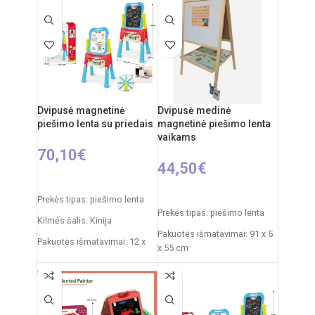
Elementai: 3 x AA
(nepridedamos)
Dvipusė magnetinė
Dvipusė medinė
piešimo lenta su priedais
magnetinė piešimo lenta
vaikams
70,10
€
44,50
€
Į KREPŠELĮ
Į KREPŠELĮ
Prekės tipas: piešimo lenta
Prekės tipas: piešimo lenta
Kilmės šalis: Kinija
Pakuotės išmatavimai: 91 x 5
Pakuotės išmatavimai: 12 x
x 55 cm
53,5 x 76,5 cm
Produkto išmatavimai: 86 x
Produkto išmatavimai: 33 x
53 x 45 cm
58 x 110 cm
Rekomenduojamas amžius: