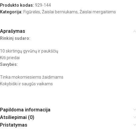
Produkto kodas:
929-144
Kategorija:
Figūrėlės
,
Žaislai berniukams
,
Žaislai mergaitėms
Aprašymas
Rinkinį sudaro:
10 skirtingų gyvūnų ir paukščių
Kiti priedai
Savybės:
Tinka mokomiesiems žaidimams
Kokybiški ir saugūs vaikams
Papildoma informacija
Atsiliepimai (0)
Pristatymas