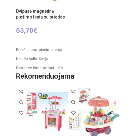
Dvipusė magnetinė
piešimo lenta su priedas
63,70
€
Į KREPŠELĮ
Prekės tipas: piešimo lenta
Kilmės šalis: Kinija
Pakuotės išmatavimai: 12 x
53,5 x 61,5 cm
Rekomenduojama
Produkto išmatavimai: 33 x
58 x 84 cm
Rekomenduojamas amžius:
nuo 3 metų