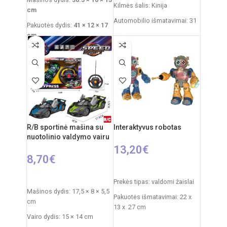
Kilmės šalis: Kinija
cm
Automobilio išmatavimai: 31
Pakuotės dydis:
41 × 12 × 17
x 15 x 12 cm
cm
Rekomenduojamas amžius:
Rekomenduojamas amžius:
nuo 6 metų
nuo 3 metų
Reiklaingi elementai: 2xAA +
Reikalingi elementai:
4×AA
3xAAA
mašinai
+
2×AA pultui
R/B sportinė mašina su
Interaktyvus robotas
nuotolinio valdymo vairu
13,20
€
8,70
€
PASIRINKTI SAVYBES
PASIRINKTI SAVYBES
Prekės tipas: valdomi žaislai
Mašinos dydis: 17,5 × 8 × 5,5
Pakuotės išmatavimai: 22 x
cm
13 x 27 cm
Vairo dydis: 15 × 14 cm
Roboto išmatavimai: 18 x 9 x