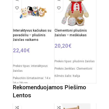
projektorius, melodijos,
baltasis triukšmas
Medžiagos:
pliušas,
plastikas
Priežiūra:
pliušas skalbiamas
išimant vidinį modulį
Interaktyvus kačiukas su
Clementoni pliušinis
pavadėliu – pliušinis
žaislas – meškiukas
Kilmės šalis:
Italija /
žaislas vaikams
Clementoni
20,20
€
22,40
€
Į KREPŠELĮ
PASIRINKTI SAVYBES
Prekės tipas: pliušinis žaislas
Prekės tipas: interaktyvus
Prekės ženklas: Clementoni
žaislas
Kilmės šalis: Italija
Pakuotės išmatavimai: 14 x
26 x 28 cm
Pakuotės išmatavimai: 31 x
Rekomenduojamos Piešimo
20 x 11 cm
Žaislo išmatavimai: 27 × 12 ×
Lentos
27 cm
Rekomenduojamas amžius:
nuo 0 mėnesių
Rekomenduojamas amžius:
nuo 3 metų