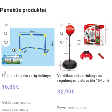
Panašūs produktai
Žaislinis futbolo vartų rinkinys
Vaikiškas bokso rinkinys su
reguliuojamu stovu (iki 154 cm)
16,80
€
32,90
€
Į KREPŠELĮ
Į KREPŠELĮ
Prekės tipas: sportas
Prekės tipas: sportas
Kilmės šalis: Kinija