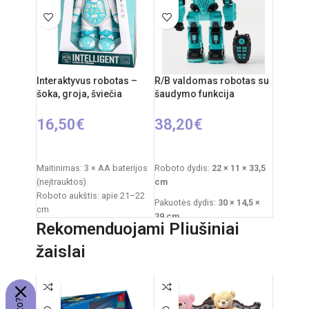
Dažnis: 2,4 GHz
Maitinimas pulteliui: 2 x AA
elementai (nepridedami)
Nuotolinio valdymo pultas:
Komplekte: automobilis,
2xAA elementai
nuotolinio valdymo pultelis
RC automobilio
Medžiagos: plastikas,
akumuliatorius: 3,7V
metalas
Interaktyvus robotas –
R/B valdomas robotas su
Rekomenduojamas amžius:
šoka, groja, šviečia
šaudymo funkcija
nuo 6 metų
16,50
€
38,20
€
Į KREPŠELĮ
Į KREPŠELĮ
Maitinimas: 3 × AA baterijos
Roboto dydis:
22 × 11 × 33,5
(neįtrauktos)
cm
Roboto aukštis: apie 21–22
Pakuotės dydis:
30 × 14,5 ×
cm
39 cm
Pakuotės išmatavimai: 21 ×
Rekomenduojami Pliušiniai
9,5 × 28 cm
Pakuotės svoris:
1,5 kg
žaislai
Pakuotės svoris: 0,6 kg
Medžiaga: plastikas
Medžiaga: plastikas
Rekomenduojamas amžius:
Komplekte: robotas, valdymo
nuo 3 metų
pultas, ~10 šovinių