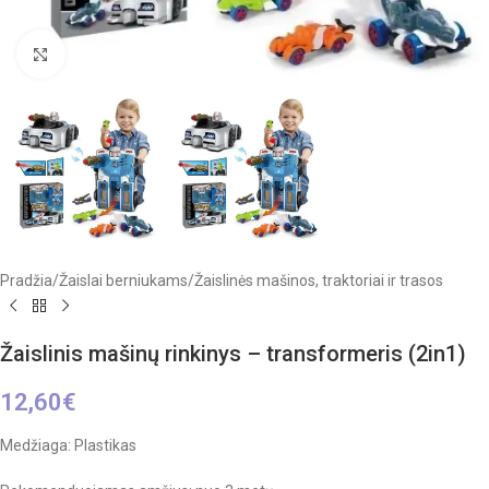
Click to enlarge
Pradžia
/
Žaislai berniukams
/
Žaislinės mašinos, traktoriai ir trasos
Žaislinis mašinų rinkinys – transformeris (2in1)
12,60
€
Medžiaga: Plastikas