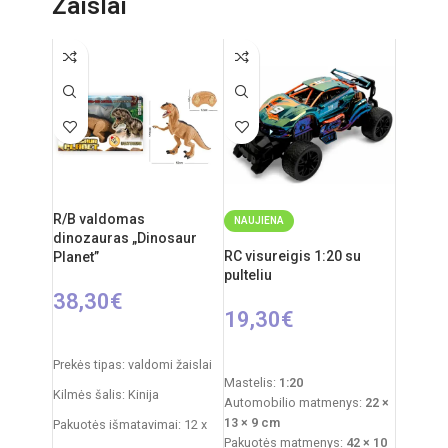
Žaislai
Svoris: 1,2 kg
Elementai:
Kilmės šalis: Kinija
R/B valdomas
NAUJIENA
dinozauras „Dinosaur
RC visureigis 1:20 su
Planet”
pulteliu
38,30
€
19,30
€
Į KREPŠELĮ
PASIRINKTI SAVYBES
Prekės tipas: valdomi žaislai
Mastelis:
1:20
Kilmės šalis: Kinija
Automobilio matmenys:
22 ×
13 × 9 cm
Pakuotės išmatavimai: 12 x
Pakuotės matmenys:
42 × 10
51 x 30,5 cm