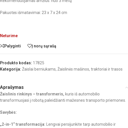
Rekomenduojamas amžius: nuo 3 metų
Pakuotės išmatavimai: 23 x 7 x 24 cm
Neturime
Palyginti
Į norų sąrašą
Produkto kodas:
17825
Kategorija:
Žaislai berniukams
,
Žaislinės mašinos, traktoriai ir trasos
Aprašymas
Žaislinis rinkinys – transformeris,
kuris iš automobilio
transformuojasi į robotą paleidžianti mažesnes transporto priemones.
Savybės:
„2-in-1“ transformacija:
Lengvai persijunkite tarp automobilio ir