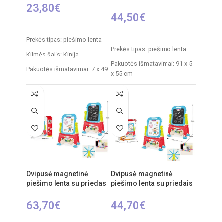
23,80
€
44,50
€
Į KREPŠELĮ
Į KREPŠELĮ
Prekės tipas: piešimo lenta
Prekės tipas: piešimo lenta
Kilmės šalis: Kinija
Pakuotės išmatavimai: 91 x 5
Pakuotės išmatavimai: 7 x 49
x 55 cm
x 35 cm
Produkto išmatavimai: 86 x
Produkto išmatavimai: 33,5 x
53 x 45 cm
32 x 54,5 cm
Rekomenduojamas amžius:
nuo 3 metų
Dvipusė magnetinė
Dvipusė magnetinė
piešimo lenta su priedas
piešimo lenta su priedais
63,70
€
44,70
€