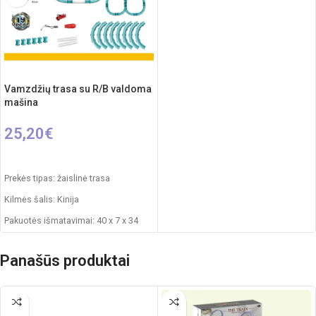
Vamzdžių trasa su R/B valdoma
mašina
25,20
€
Į KREPŠELĮ
Prekės tipas: žaislinė trasa
Kilmės šalis: Kinija
Pakuotės išmatavimai: 40 x 7 x 34
cm
Dalių skaičius: 19
Panašūs produktai
Produkto medžiaga: plastikas (PVC)
Rekomenduojamas amžius: nuo 5
metų