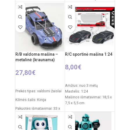
× 32 cm
Dinozauro išmatavimai: 29,5x
Maitinimas (automobilis):
3,7
x 52 cm
V įkraunamas akumuliatorius
Maitinimas (pultelis):
2 × AA
Žaislo sudėtis: plastikas,
(nepridedamos)
guma
Svoris:
1,2 kg
Rekomenduojamas amžius:
Rekomenduojamas amžius:
nuo 3 metų
nuo 6 metų
Elementai: 3 x AA
R/B valdoma mašina –
R/C sportinė mašina 1:24
(nepridedamos)
metalinė (kraunama)
8,00
€
27,80
€
Į KREPŠELĮ
PASIRINKTI SAVYBES
Amžius: nuo 3 metų
Prekės tipas: valdomi žaislai
Mastelis: 1:24
Mašinos išmatavimai: 18,5 x
Kilmės šalis: Kinija
7,5 x 5,5 cm
Pakuotės išmatavimai: 33 x
Pakuotės išmatavimai: 23,5 x
18 x 16 cm
11,5 x 9,3 cm
Maitinimas mašinai: 3 x AA
Mašinos ilgis: 30 cm
elementai (nepridedami)