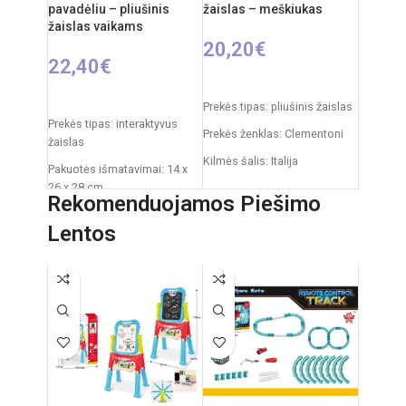
pavadėliu – pliušinis
žaislas – meškiukas
žaislas vaikams
20,20
€
22,40
€
Į KREPŠELĮ
PASIRINKTI SAVYBES
Prekės tipas: pliušinis žaislas
Prekės tipas: interaktyvus
Prekės ženklas: Clementoni
žaislas
Kilmės šalis: Italija
Pakuotės išmatavimai: 14 x
26 x 28 cm
Pakuotės išmatavimai: 31 x
Rekomenduojamos Piešimo
20 x 11 cm
Žaislo išmatavimai: 27 × 12 ×
Lentos
27 cm
Rekomenduojamas amžius:
nuo 0 mėnesių
Rekomenduojamas amžius:
nuo 3 metų
Elementai: 3 x AA
(nepridedamos)