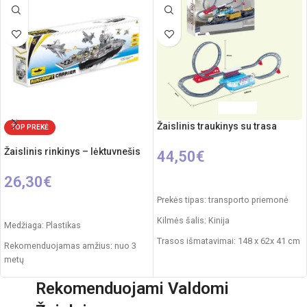
Elementai: 2 x AA (nepridedamos)
Žaislinis traukinys su trasa
TOP PREKĖ
Žaislinis rinkinys – lėktuvnešis
44,50
€
26,30
€
Į KREPŠELĮ
Prekės tipas: transporto priemonė
Į KREPŠELĮ
Kilmės šalis: Kinija
Medžiaga: Plastikas
Trasos išmatavimai: 148 x 62x 41 cm
Rekomenduojamas amžius: nuo 3
metų
Produkto medžiaga: plastikas
Pakuotės išmatavimai: 72 x 21 x 10
Rekomenduojamas amžius: nuo 3
Rekomenduojami Valdomi
cm
metų