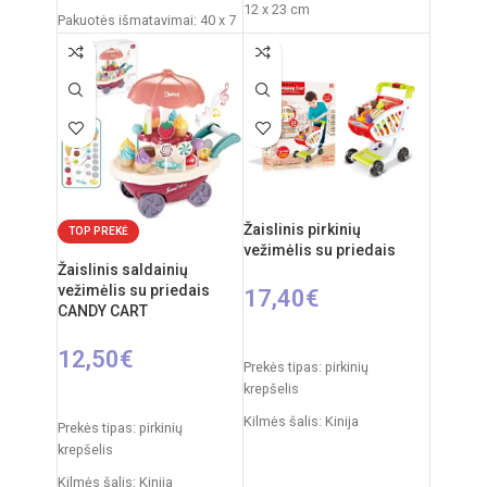
12 x 23 cm
Pakuotės išmatavimai: 40 x 7
x 34 cm
Rekomenduojamas amžius:
nuo 3 metų
Dalių skaičius: 19
Produkto medžiaga: plastikas
(PVC)
Rekomenduojamas amžius:
nuo 5 metų
Elementai: 2 x AA
Žaislinis pirkinių
TOP PREKĖ
(nepridedamos)
vežimėlis su priedais
Žaislinis saldainių
vežimėlis su priedais
17,40
€
CANDY CART
Į KREPŠELĮ
12,50
€
Prekės tipas: pirkinių
krepšelis
Į KREPŠELĮ
Kilmės šalis: Kinija
Prekės tipas: pirkinių
krepšelis
Pakuotės išmatavimai: 33 x 9
x 45 cm
Kilmės šalis: Kinija