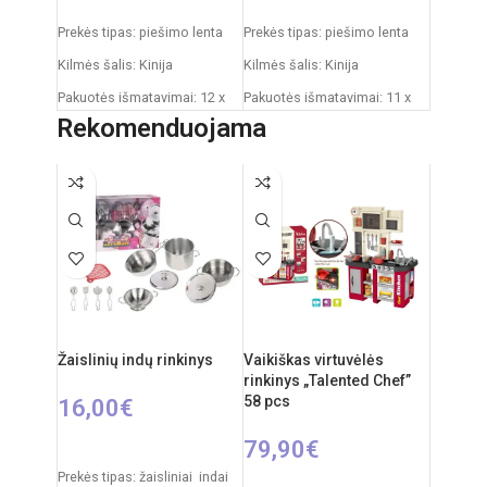
Į KREPŠELĮ
Į KREPŠELĮ
Prekės tipas: piešimo lenta
Prekės tipas: piešimo lenta
Kilmės šalis: Kinija
Kilmės šalis: Kinija
Pakuotės išmatavimai: 12 x
Pakuotės išmatavimai: 11 x
53,5 x 61,5 cm
43 x 50 cm
Rekomenduojama
Produkto išmatavimai: 33 x
Produkto išmatavimai: 30 x
58 x 84 cm
49 x 67 cm
Rekomenduojamas amžius:
Rekomenduojamas amžius:
nuo 3 metų
nuo 3 metų
Žaislinių indų rinkinys
Vaikiškas virtuvėlės
rinkinys „Talented Chef”
58 pcs
16,00
€
79,90
€
Į KREPŠELĮ
Prekės tipas: žaisliniai indai
Į KREPŠELĮ