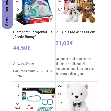
💰 Psst... Nori prizo?
Rekomenduojamas amžius:
nuo 3 metų
Clementoni projektorius
Pliušinis Meškinas 80cm
„Arctic Bunny”
21,00
€
44,50
€
PASIRINKTI SAVYBES
Į KREPŠELĮ
Jaukus ir minkštas 80 cm
Amžius:
0+ mėn.
pliušinis meškinas 🧸 –
mielas žaislas, kuris suteiks
Pakuotės dydis:
25.5 × 33 ×
šilumos ir džiaugsmo
17 cm
kiekvienam vaikui. Švelnus
Prekės svoris:
760 g
pliušas,
Funkcijos:
šviesų
projektorius, melodijos,
baltasis triukšmas
Medžiagos:
pliušas,