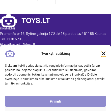
Produkto išmatavimai: 26 x
Pakuotės išmatavimai: 35 x 7
36 x 45 cm
x 27 cm
Produkto medžiaga: plastikas
Produkto išmatavimai: 24,5 x
26 x 15,5 cm
Rekomenduojamas amžius:
Kontaktai
nuo 3 metų
Produkto medžiaga: plastikas
Pramonės pr.16, Rytinė galerija,17 Salė 18 parduotuvė 51185 Kaunas
Rekomenduojamas amžius:
Tel: +370 670 85555
nuo 3 metų
El. paštas: info@toys.lt
Reikalingi elementai: 2xAA
Tvarkyti sutikimą
TOYS.LT
(nepridedama)
KLIENTAMS
Siekdami teikti geriausią patirtį, įrenginio informacijai saugoti ir (arba)
pasiekti naudojame slapukus. Jei sutinkate su slapukais, galėsime
apdoroti duomenis, tokius kaip naršymo elgsena ir unikalūs ID šioje
INFORMACIJA
svetainėje. Nesutikimas arba sutikimo atšaukimas gali neigiamai paveikti
tam tikras funkcijas.
Priimti