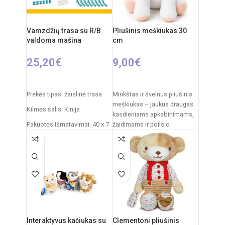
plastikas
Priežiūra:
pliušas skalbiamas
išimant vidinį modulį
Vamzdžių trasa su R/B
Pliušinis meškiukas 30
valdoma mašina
cm
Kilmės šalis:
Italija /
Clementoni
25,20
€
9,00
€
Į KREPŠELĮ
Į KREPŠELĮ
Prekės tipas: žaislinė trasa
Minkštas ir švelnus pliušinis
meškiukas – jaukus draugas
Kilmės šalis: Kinija
kasdieniams apkabinimams,
Pakuotės išmatavimai: 40 x 7
žaidimams ir poilsio
x 34 cm
akimirkoms. Klasikinis
dizainas su dekoratyviniu
Dalių skaičius: 19
kaspinėliu suteikia
Produkto medžiaga: plastikas
(PVC)
Rekomenduojamas amžius:
nuo 5 metų
Elementai: 2 x AA
Interaktyvus kačiukas su
Clementoni pliušinis
(nepridedamos)