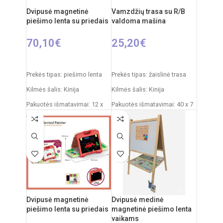
Dvipusė magnetinė
Vamzdžių trasa su R/B
piešimo lenta su priedais
valdoma mašina
70,10
€
25,20
€
Į KREPŠELĮ
Į KREPŠELĮ
Prekės tipas: piešimo lenta
Prekės tipas: žaislinė trasa
Kilmės šalis: Kinija
Kilmės šalis: Kinija
Pakuotės išmatavimai: 12 x
Pakuotės išmatavimai: 40 x 7
53,5 x 76,5 cm
x 34 cm
Produkto išmatavimai: 33 x
Dalių skaičius: 19
58 x 110 cm
Produkto medžiaga: plastikas
Rekomenduojamas amžius:
(PVC)
nuo 3 metų
Rekomenduojamas amžius:
nuo 5 metų
Elementai: 2 x AA
Dvipusė magnetinė
Dvipusė medinė
(nepridedamos)
piešimo lenta su priedais
magnetinė piešimo lenta
vaikams