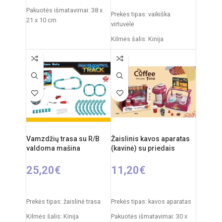
Pakuotės išmatavimai: 38 x
Prekės tipas: vaikiška
21 x 10 cm
virtuvėlė
Svoris: 0,775 kg
Kilmės šalis: Kinija
Produkto medžiaga: plastikas
Pakuotės išmatavimai: 14,5 x
55 x 63 cm
Rekomenduojamas amžius:
nuo 3 metų
Virtuvėlės išmatavimai: 35 x
63 x 84 cm
Produkto medžiaga: plastikas
Rekomenduojamas amžius:
nuo 3 metų
Vamzdžių trasa su R/B
Žaislinis kavos aparatas
Elementai: 3 x AA
valdoma mašina
(kavinė) su priedais
(nepridedamos)
25,20
€
11,20
€
Į KREPŠELĮ
Į KREPŠELĮ
Prekės tipas: žaislinė trasa
Prekės tipas: kavos aparatas
Kilmės šalis: Kinija
Pakuotės išmatavimai: 30 x