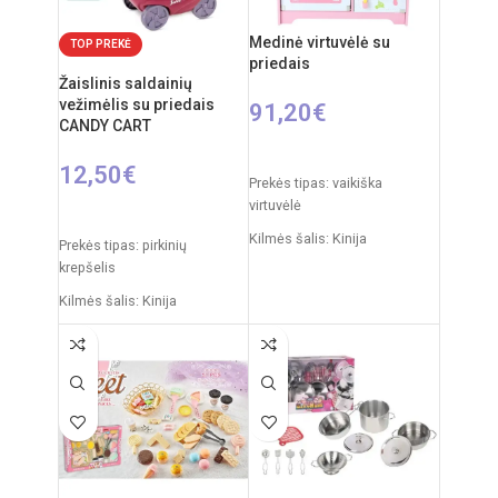
Medinė virtuvėlė su
TOP PREKĖ
priedais
Žaislinis saldainių
vežimėlis su priedais
91,20
€
CANDY CART
Į KREPŠELĮ
12,50
€
Prekės tipas: vaikiška
virtuvėlė
Į KREPŠELĮ
Kilmės šalis: Kinija
Prekės tipas: pirkinių
krepšelis
Pakuotės išmatavimai: 53 x
20,5 x 33 cm
Kilmės šalis: Kinija
Virtuvėlės išmatavimai: 63 x
Pakuotės išmatavimai: 35 x 7
48 x 30 cm
x 27 cm
Svoris: 8 kg
Produkto išmatavimai: 24,5 x
26 x 15,5 cm
Produkto medžiaga: mediena
Produkto medžiaga: plastikas
Rekomenduojamas amžius:
nuo 3 metų
Rekomenduojamas amžius: