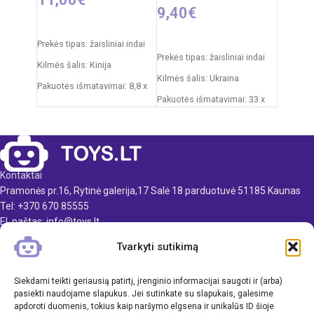
9,40
€
Į KREPŠELĮ
Į KREPŠELĮ
Prekės tipas: žaisliniai indai
Prekės tipas: žaisliniai indai
Kilmės šalis: Kinija
Kilmės šalis: Ukraina
Pakuotės išmatavimai: 8,8 x
Pakuotės išmatavimai: 33 x
26 x 27,5 cm
23 x 10 cm
Produkto medžiaga: plastikas
Produkto medžiaga: plastikas
Rekomenduojamas amžius:
Rekomenduojamas amžius:
nuo 3 metų
nuo 3 metų
Kontaktai
Pramonės pr.16, Rytinė galerija,17 Salė 18 parduotuvė 51185 Kaunas
Tel: +370 670 85555
El. paštas: info@toys.lt
Tvarkyti sutikimą
TOYS.LT
KLIENTAMS
Siekdami teikti geriausią patirtį, įrenginio informacijai saugoti ir (arba)
pasiekti naudojame slapukus. Jei sutinkate su slapukais, galėsime
apdoroti duomenis, tokius kaip naršymo elgsena ir unikalūs ID šioje
INFORMACIJA