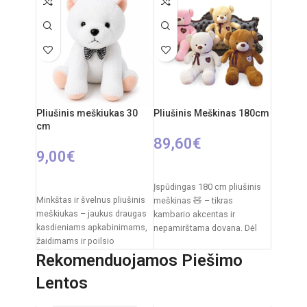
Žaislo išmatavimai: 27 × 12 ×
27 cm
Rekomenduojamas amžius:
nuo 3 metų
Elementai: 3 x AA
(nepridedamos)
Pliušinis meškiukas 30
Pliušinis Meškinas 180cm
cm
89,60
€
9,00
€
PASIRINKTI SAVYBES
Į KREPŠELĮ
Įspūdingas 180 cm pliušinis
Minkštas ir švelnus pliušinis
meškinas 🧸 – tikras
meškiukas – jaukus draugas
kambario akcentas ir
kasdieniams apkabinimams,
nepamirštama dovana. Dėl
žaidimams ir poilsio
savo dydžio jis tampa ne tik
akimirkoms. Klasikinis
Rekomenduojamos Piešimo
dizainas su dekoratyviniu
Lentos
kaspinėliu suteikia