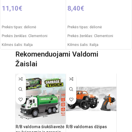
11,10
€
8,40
€
Į KREPŠELĮ
Į KREPŠELĮ
Prekės tipas: dėlionė
Prekės tipas: dėlionė
Prekės ženklas: Clementoni
Prekės ženklas: Clementoni
Kilmės šalis: Italija
Kilmės šalis: Italija
Rekomenduojami Valdomi
Pakuotės išmatavimai: 37 x 5 x 28
Pakuotės išmatavimai: 28 x 5 x 37
cm
cm
Žaislai
Dalių skaičius: 1500
Dalių skaičius: 1000
Rekomenduojamas amžius: nuo 10
Dėlionės matmenys: 69 x 50 cm
metų
Rekomenduojamas amžius: nuo 10
metų
R/B valdoma šiukšliavežė
R/B valdomas džipas