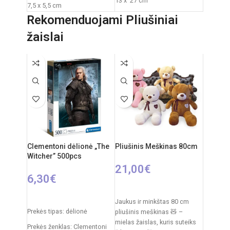
13 x 27 cm
7,5 x 5,5 cm
Pakuotės išmatavimai: 23,5 x
Roboto išmatavimai: 18 x 9 x
Rekomenduojami Pliušiniai
11,5 x 9,3 cm
22 cm
žaislai
Maitinimas mašinai: 3 x AA
Rekomenduojamas amžius:
elementai (nepridedami)
nuo 3 metų
Maitinimas pulteliui: 2 x AA
elementai (nepridedami)
Elementai: 3x AA
Komplekte: automobilis,
nuotolinio valdymo pultelis
Medžiagos: plastikas,
metalas
Clementoni dėlionė „The
Pliušinis Meškinas 80cm
Witcher” 500pcs
21,00
€
6,30
€
PASIRINKTI SAVYBES
Į KREPŠELĮ
Jaukus ir minkštas 80 cm
Prekės tipas: dėlionė
pliušinis meškinas 🧸 –
mielas žaislas, kuris suteiks
Prekės ženklas: Clementoni