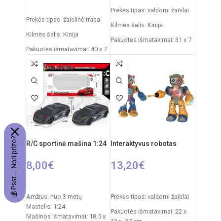
Į KREPŠELĮ
Prekės tipas: valdomi žaislai
Prekės tipas: žaislinė trasa
Kilmės šalis: Kinija
Kilmės šalis: Kinija
Pakuotės išmatavimai: 31 x 7
Pakuotės išmatavimai: 40 x 7
x 25 cm
x 34 cm
Automobilio išmatavimai: 20
Dalių skaičius: 19
x 9 cm
Produkto medžiaga: plastikas
Rekomenduojamas amžius:
(PVC)
nuo 3 metų
Rekomenduojamas amžius:
Reiklaingi elementai: 2xAA
nuo 5 metų
pulteliui + 4xAA mašinai
Elementai: 2 x AA
💰 Psst... Nori prizo?
R/C sportinė mašina 1:24
Interaktyvus robotas
(nepridedamos)
8,00
€
13,20
€
Į KREPŠELĮ
PASIRINKTI SAVYBES
Amžius: nuo 3 metų
Prekės tipas: valdomi žaislai
Mastelis: 1:24
Pakuotės išmatavimai: 22 x
Mašinos išmatavimai: 18,5 x