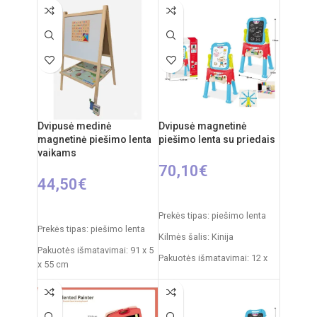
Dvipusė medinė
Dvipusė magnetinė
magnetinė piešimo lenta
piešimo lenta su priedais
vaikams
70,10
€
44,50
€
Į KREPŠELĮ
Į KREPŠELĮ
Prekės tipas: piešimo lenta
Prekės tipas: piešimo lenta
Kilmės šalis: Kinija
Pakuotės išmatavimai: 91 x 5
Pakuotės išmatavimai: 12 x
x 55 cm
53,5 x 76,5 cm
Produkto išmatavimai: 86 x
Produkto išmatavimai: 33 x
53 x 45 cm
58 x 110 cm