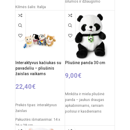
šilumos ir džiaugsmo
Kilmės šalis: Italija
kiekvienam vaikui. Švelnus
pliušas,
Pakuotės išmatavimai: 34,4 x
4,6 x 25,4 cm
Dalių skaičius: 500
Dėlionės matmenys: 49 x 36
cm
Rekomenduojamas amžius:
nuo 14 metų
Interaktyvus kačiukas su
Pliušinė panda 30 cm
pavadėliu – pliušinis
žaislas vaikams
9,00
€
22,40
€
Į KREPŠELĮ
Minkšta ir miela pliušinė
PASIRINKTI SAVYBES
panda – jaukus draugas
Prekės tipas: interaktyvus
apkabinimams, ramiam
žaislas
poilsiui ir kasdieniams
žaidimams. Klasikinis juodai
Pakuotės išmatavimai: 14 x
baltas pandos dizainas,
26 x 28 cm
švelnus