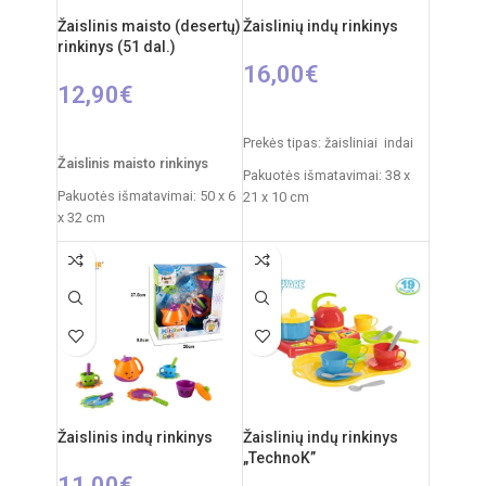
nuo 3 metų
Žaislinis maisto (desertų)
Žaislinių indų rinkinys
Reikalingi elementai: 2xAA
rinkinys (51 dal.)
(nepridedama)
16,00
€
12,90
€
Į KREPŠELĮ
Į KREPŠELĮ
Prekės tipas: žaisliniai indai
Žaislinis maisto rinkinys
Pakuotės išmatavimai: 38 x
Pakuotės išmatavimai: 50 x 6
21 x 10 cm
x 32 cm
Svoris: 0,775 kg
Kilmės šalis: Kinija
Produkto medžiaga: plastikas
Rekomenduojamas amžius:
Rekomenduojamas amžius:
nuo 3 metų
nuo 3 metų
Žaislinis indų rinkinys
Žaislinių indų rinkinys
„TechnoK”
11,00
€