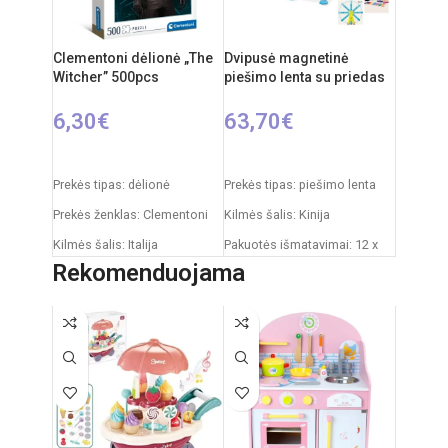
Clementoni dėlionė „The
Dvipusė magnetinė
Witcher” 500pcs
piešimo lenta su priedas
6,30
€
63,70
€
Į KREPŠELĮ
Į KREPŠELĮ
Prekės tipas: dėlionė
Prekės tipas: piešimo lenta
Prekės ženklas: Clementoni
Kilmės šalis: Kinija
Kilmės šalis: Italija
Pakuotės išmatavimai: 12 x
53,5 x 61,5 cm
Rekomenduojama
Pakuotės išmatavimai: 34,4 x
4,6 x 25,4 cm
Produkto išmatavimai: 33 x
58 x 84 cm
Dalių skaičius: 500
Rekomenduojamas amžius:
Dėlionės matmenys: 49 x 36
nuo 3 metų
cm
Rekomenduojamas amžius:
nuo 14 metų