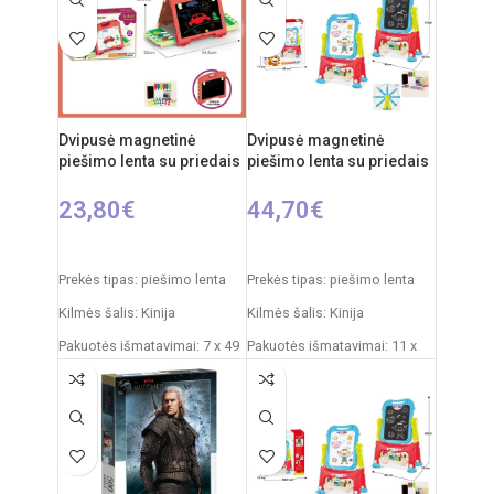
Rekomenduojamas amžius:
nuo 3 metų
Dvipusė magnetinė
Dvipusė magnetinė
piešimo lenta su priedais
piešimo lenta su priedais
23,80
€
44,70
€
Į KREPŠELĮ
Į KREPŠELĮ
Prekės tipas: piešimo lenta
Prekės tipas: piešimo lenta
Kilmės šalis: Kinija
Kilmės šalis: Kinija
Pakuotės išmatavimai: 7 x 49
Pakuotės išmatavimai: 11 x
x 35 cm
43 x 50 cm
Produkto išmatavimai: 33,5 x
Produkto išmatavimai: 30 x
32 x 54,5 cm
49 x 67 cm
Rekomenduojamas amžius:
Rekomenduojamas amžius:
nuo 3 metų
nuo 3 metų