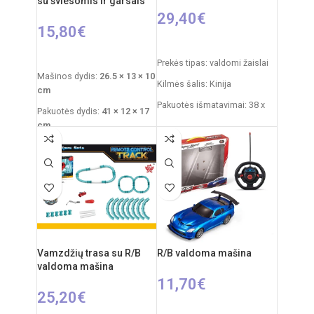
su šviesomis ir garsais
29,40
€
15,80
€
PASIRINKTI SAVYBES
Į KREPŠELĮ
Prekės tipas: valdomi žaislai
Mašinos dydis:
26.5 × 13 × 10
Kilmės šalis: Kinija
cm
Pakuotės išmatavimai: 38 x
Pakuotės dydis:
41 × 12 × 17
20 x 20 cm
cm
Džipo išmatavimai: 27 x 17 x
Rekomenduojamas amžius:
17 cm
nuo 3 metų
Rekomenduojamas amžius:
Reikalingi elementai:
4×AA
nuo 6 metų
mašinai
+
2×AA pultui
Valdymo pulto elementai: 2 x
AA (nepridedamos)
Mašinos akumuliatorius: 4.8V
Vamzdžių trasa su R/B
R/B valdoma mašina
valdoma mašina
11,70
€
25,20
€
PASIRINKTI SAVYBES