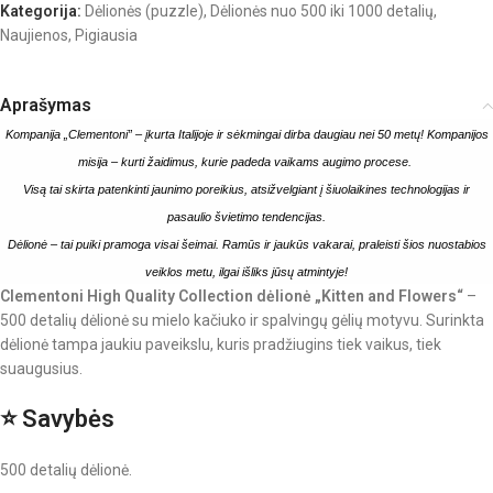
Kategorija:
Dėlionės (puzzle)
,
Dėlionės nuo 500 iki 1000 detalių
,
Naujienos
,
Pigiausia
Aprašymas
Kompanija „Clementoni” – įkurta Italijoje ir sėkmingai dirba daugiau nei 50 metų! Kompanijos
misija – kurti žaidimus, kurie padeda vaikams augimo procese.
Visą tai skirta patenkinti jaunimo poreikius, atsižvelgiant į šiuolaikines technologijas ir
pasaulio švietimo tendencijas.
Dėlionė – tai puiki pramoga visai šeimai. Ramūs ir jaukūs vakarai, praleisti šios nuostabios
veiklos metu, ilgai išliks jūsų atmintyje!
Clementoni High Quality Collection dėlionė „Kitten and Flowers“
–
500 detalių dėlionė su mielo kačiuko ir spalvingų gėlių motyvu. Surinkta
dėlionė tampa jaukiu paveikslu, kuris pradžiugins tiek vaikus, tiek
suaugusius.
⭐ Savybės
500 detalių dėlionė.