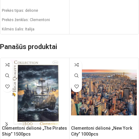
Į KREPŠELĮ
Prekės tipas: dėlionė
Prekės ženklas: Clementoni
Kilmės šalis: Italija
Pakuotės išmatavimai: 34,4 x 4,6 x
25,4 cm
Panašūs produktai
Dalių skaičius: 500
Dėlionės matmenys: 49 x 36 cm
Rekomenduojamas amžius: nuo 14
metų
Clementoni dėlionė „The Pirates
Clementoni dėlionė „New York
Ship” 1500pcs
City” 1000pcs