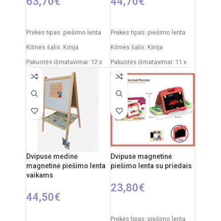
63,70
€
44,70
€
Į KREPŠELĮ
Į KREPŠELĮ
Prekės tipas: piešimo lenta
Prekės tipas: piešimo lenta
Kilmės šalis: Kinija
Kilmės šalis: Kinija
Pakuotės išmatavimai: 12 x
Pakuotės išmatavimai: 11 x
53,5 x 61,5 cm
43 x 50 cm
Produkto išmatavimai: 33 x
Produkto išmatavimai: 30 x
58 x 84 cm
49 x 67 cm
Rekomenduojamas amžius:
Rekomenduojamas amžius:
nuo 3 metų
nuo 3 metų
Dvipusė medinė
Dvipusė magnetinė
magnetinė piešimo lenta
piešimo lenta su priedais
vaikams
23,80
€
44,50
€
Į KREPŠELĮ
Į KREPŠELĮ
Prekės tipas: piešimo lenta