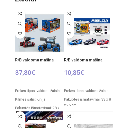
15,5 cm
Produkto medžiaga: plastikas
Rekomenduojamas amžius: nuo 3
metų
Reikalingi elementai: 2xAA
(nepridedama)
R/B valdoma mašina
R/B valdoma mašina
37,80
€
10,85
€
PASIRINKTI SAVYBES
PASIRINKTI SAVYBES
Prekės tipas: valdomi žaislai
Prekės tipas: valdomi žaislai
Kilmės šalis: Kinija
Pakuotės išmatavimai: 33 x 8
x 25 cm
Pakuotės išmatavimai: 28 x
19 x 18 cm
Automobilio išmatavimai: 18
x 8 x 6 cm
Dažnis: 2,4 GHz
Rekomenduojamas amžius: