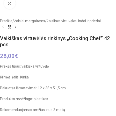
Click to enlarge
Pradžia
/
Žaislai mergaitėms
/
Žaislinės virtuvėlės, indai ir priedai
Vaikiškas virtuvėlės rinkinys „Cooking Chef” 42
pcs
28,00
€
Prekės tipas: vaikiška virtuvėlė
Kilmės šalis: Kinija
Pakuotės išmatavimai: 12 x 38 x 51,5 cm
Produkto medžiaga: plastikas
Rekomenduojamas amžius: nuo 3 metų