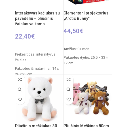
Interaktyvus kačiukas su
Clementoni projektorius
pavadėliu – pliušinis
„Arctic Bunny”
žaislas vaikams
44,50
€
22,40
€
Į KREPŠELĮ
PASIRINKTI SAVYBES
Amžius:
0+ mėn.
Prekės tipas: interaktyvus
Pakuotės dydis:
25.5 × 33 ×
žaislas
17 cm
Pakuotės išmatavimai: 14 x
Prekės svoris:
760 g
26 x 28 cm
Funkcijos:
šviesų
Žaislo išmatavimai: 27 × 12 ×
projektorius, melodijos,
27 cm
baltasis triukšmas
Rekomenduojamas amžius:
Medžiagos:
pliušas,
nuo 3 metų
plastikas
Elementai: 3 x AA
Priežiūra:
pliušas skalbiamas
(nepridedamos)
išimant vidinį modulį
Pliušinis meškiukas 30
Pliušinis Meškinas 80cm