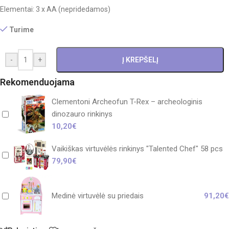
Elementai: 3 x AA (nepridedamos)
Turime
-
+
Į KREPŠELĮ
Rekomenduojama
Clementoni Archeofun T-Rex – archeologinis
dinozauro rinkinys
10,20
€
Vaikiškas virtuvėlės rinkinys "Talented Chef" 58 pcs
79,90
€
Medinė virtuvėlė su priedais
91,20
€