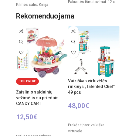
Pakuotės išmatavimai: 12 x
Kilmės šalis: Kinija
53,5 x 76,5 cm
Pakuotės išmatavimai: 11,5 x
Rekomenduojama
Produkto išmatavimai: 33 x
48 x 70 cm
58 x 110 cm
Virtuvėlės išmatavimai: 33 x
Rekomenduojamas amžius:
34,5 x 72,5 cm
nuo 3 metų
Produkto medžiaga: plastikas
Rekomenduojamas amžius:
nuo 3 metų
Elementai: 3 x AA
(nepridedamos)
Vaikiškas virtuvėlės
TOP PREKĖ
rinkinys „Talented Chef”
Žaislinis saldainių
49 pcs
vežimėlis su priedais
CANDY CART
48,00
€
12,50
€
Į KREPŠELĮ
Prekės tipas: vaikiška
Į KREPŠELĮ
virtuvėlė