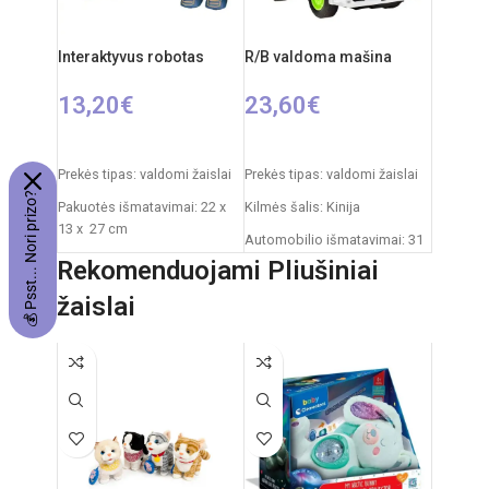
Amžius: nuo 3 metų
AA (nepridedamos)
Mašinos akumuliatorius: 4.8V
Interaktyvus robotas
R/B valdoma mašina
13,20
€
23,60
€
PASIRINKTI SAVYBES
Į KREPŠELĮ
Prekės tipas: valdomi žaislai
Prekės tipas: valdomi žaislai
💰 Psst... Nori prizo?
Pakuotės išmatavimai: 22 x
Kilmės šalis: Kinija
13 x 27 cm
Automobilio išmatavimai: 31
Roboto išmatavimai: 18 x 9 x
x 15 x 12 cm
Rekomenduojami Pliušiniai
22 cm
Rekomenduojamas amžius:
žaislai
Rekomenduojamas amžius:
nuo 6 metų
nuo 3 metų
Reiklaingi elementai: 2xAA +
Elementai: 3x AA
3xAAA