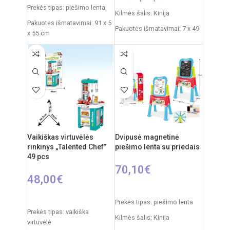
Prekės tipas: piešimo lenta
Kilmės šalis: Kinija
Pakuotės išmatavimai: 91 x 5
Pakuotės išmatavimai: 7 x 49
x 55 cm
x 35 cm
Produkto išmatavimai: 86 x
Produkto išmatavimai: 33,5 x
53 x 45 cm
32 x 54,5 cm
Rekomenduojamas amžius:
nuo 3 metų
Vaikiškas virtuvėlės
Dvipusė magnetinė
rinkinys „Talented Chef”
piešimo lenta su priedais
49 pcs
70,10
€
48,00
€
Į KREPŠELĮ
Į KREPŠELĮ
Prekės tipas: piešimo lenta
Prekės tipas: vaikiška
Kilmės šalis: Kinija
virtuvėlė