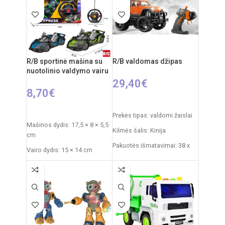
Nuotolinio valdymo pultas:
nuo 6 metų
2xAA elementai
Reiklaingi elementai: 2xAA
RC automobilio
pulteliui + 3xAA mašinai
akumuliatorius: 3,7V
Rekomenduojamas amžius:
R/B sportinė mašina su
R/B valdomas džipas
nuo 14 metų
nuotolinio valdymo vairu
29,40
€
8,70
€
PASIRINKTI SAVYBES
PASIRINKTI SAVYBES
Prekės tipas: valdomi žaislai
Mašinos dydis: 17,5 × 8 × 5,5
Kilmės šalis: Kinija
cm
Pakuotės išmatavimai: 38 x
Vairo dydis: 15 × 14 cm
20 x 20 cm
Pakuotės dydis: 33 × 5,5 ×
Džipo išmatavimai: 27 x 17 x
23,5 cm
17 cm
Svoris: 0,3 kg
Rekomenduojamas amžius:
Reikalingi elementai: 3 × AA
nuo 6 metų
(nepridedami)
Valdymo pulto elementai: 2 x