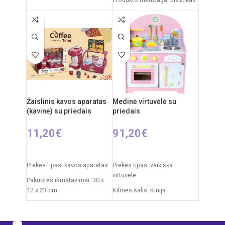
Produkto medžiaga: plastikas
Rekomenduojamas amžius:
nuo 3 metų
Rekomenduojamas amžius:
nuo 3 metų
Elementai: 2 x AA
Žaislinis kavos aparatas
Medinė virtuvėlė su
(kavinė) su priedais
priedais
11,20
€
91,20
€
Į KREPŠELĮ
Į KREPŠELĮ
Prekės tipas: kavos aparatas
Prekės tipas: vaikiška
virtuvėlė
Pakuotės išmatavimai: 30 x
12 x 23 cm
Kilmės šalis: Kinija
Rekomenduojamas amžius:
Pakuotės išmatavimai: 53 x
nuo 3 metų
20,5 x 33 cm