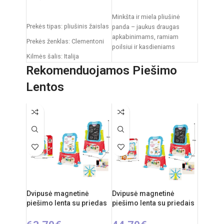
Į KREPŠELĮ
Į KREPŠELĮ
Minkšta ir miela pliušinė
Prekės tipas: pliušinis žaislas
panda – jaukus draugas
apkabinimams, ramiam
Prekės ženklas: Clementoni
poilsiui ir kasdieniams
Kilmės šalis: Italija
žaidimams. Klasikinis juodai
baltas pandos dizainas,
Rekomenduojamos Piešimo
Pakuotės išmatavimai: 31 x
švelnus
20 x 11 cm
Lentos
Rekomenduojamas amžius:
nuo 0 mėnesių
Dvipusė magnetinė
Dvipusė magnetinė
piešimo lenta su priedas
piešimo lenta su priedais