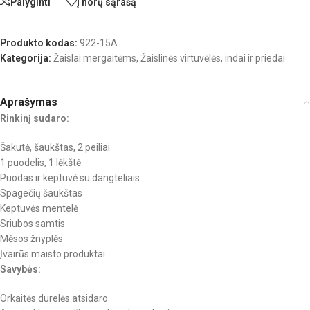
Palyginti
Į norų sąrašą
Produkto kodas:
922-15A
Kategorija:
Žaislai mergaitėms
,
Žaislinės virtuvėlės, indai ir priedai
Aprašymas
Rinkinį sudaro:
Šakutė, šaukštas, 2 peiliai
1 puodelis, 1 lėkštė
Puodas ir keptuvė su dangteliais
Spagečių šaukštas
Keptuvės mentelė
Sriubos samtis
Mėsos žnyplės
Įvairūs maisto produktai
Savybės:
Orkaitės durelės atsidaro