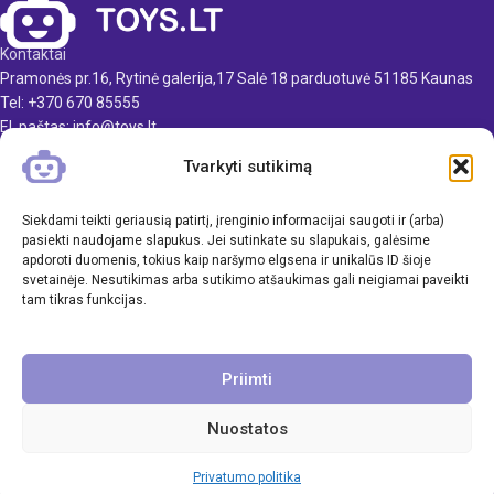
Virtuvėlės išmatavimai: 63 x
48 x 30 cm
Kontaktai
Svoris: 8 kg
Pramonės pr.16, Rytinė galerija,17 Salė 18 parduotuvė 51185 Kaunas
Produkto medžiaga: mediena
Tel: +370 670 85555
El. paštas: info@toys.lt
Rekomenduojamas amžius:
nuo 3 metų
Tvarkyti sutikimą
TOYS.LT
KLIENTAMS
Siekdami teikti geriausią patirtį, įrenginio informacijai saugoti ir (arba)
pasiekti naudojame slapukus. Jei sutinkate su slapukais, galėsime
apdoroti duomenis, tokius kaip naršymo elgsena ir unikalūs ID šioje
INFORMACIJA
svetainėje. Nesutikimas arba sutikimo atšaukimas gali neigiamai paveikti
tam tikras funkcijas.
Priimti
Nuostatos
Visos teisės saugomos. UAB Inavi & Co
Privatumo politika