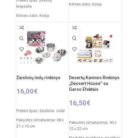
Prekės tipas: pirkinių
Kilmės šalis: Kinija
krepšelis
Pakuotės išmatavimai: 11,5 x
Kilmės šalis: Kinija
48 x 70 cm
Pakuotės išmatavimai: 35 x 7
Virtuvėlės išmatavimai: 33 x
x 27 cm
34,5 x 72,5 cm
Produkto išmatavimai: 24,5 x
Produkto medžiaga: plastikas
26 x 15,5 cm
Rekomenduojamas amžius:
Produkto medžiaga: plastikas
nuo 3 metų
Rekomenduojamas amžius:
Elementai: 3 x AA
nuo 3 metų
(nepridedamos)
Žaislinių indų rinkinys
Desertų Kavinės Rinkinys
Reikalingi elementai: 2xAA
„Dessert House“ su
(nepridedama)
Garso Efektais
16,00
€
16,50
€
Į KREPŠELĮ
Prekės tipas: žaisliniai indai
Į KREPŠELĮ
Pakuotės išmatavimai: 38 x
Pakuotės išmatavimai: 40 x
21 x 10 cm
12 x 22 cm
Svoris: 0,775 kg
Produkto medžiaga: plastikas