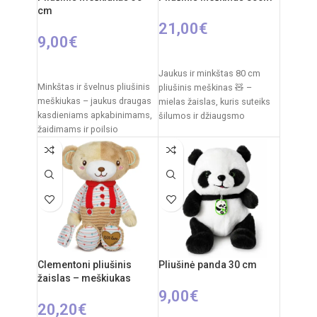
Kilmės šalis:
Italija /
cm
Clementoni
21,00
€
9,00
€
PASIRINKTI SAVYBES
Į KREPŠELĮ
Jaukus ir minkštas 80 cm
Minkštas ir švelnus pliušinis
pliušinis meškinas 🧸 –
meškiukas – jaukus draugas
mielas žaislas, kuris suteiks
kasdieniams apkabinimams,
šilumos ir džiaugsmo
žaidimams ir poilsio
kiekvienam vaikui. Švelnus
akimirkoms. Klasikinis
pliušas,
dizainas su dekoratyviniu
kaspinėliu suteikia
Clementoni pliušinis
Pliušinė panda 30 cm
žaislas – meškiukas
9,00
€
20,20
€