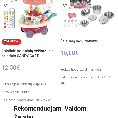
Elementai: 3 x AA (nepridedamos)
Žaislinių indų rinkinys
TOP PREKĖ
Žaislinis saldainių vežimėlis su
16,00
€
priedais CANDY CART
Į KREPŠELĮ
12,50
€
Prekės tipas: žaisliniai indai
Į KREPŠELĮ
Pakuotės išmatavimai: 38 x 21 x 10
cm
Prekės tipas: pirkinių krepšelis
Svoris: 0,775 kg
Kilmės šalis: Kinija
Produkto medžiaga: plastikas
Pakuotės išmatavimai: 35 x 7 x 27
cm
Rekomenduojamas amžius: nuo 3
Rekomenduojami Valdomi
metų
Produkto išmatavimai: 24,5 x 26 x
Žaislai