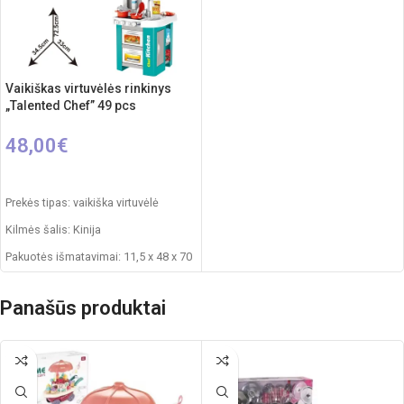
Vaikiškas virtuvėlės rinkinys
„Talented Chef” 49 pcs
48,00
€
Į KREPŠELĮ
Prekės tipas: vaikiška virtuvėlė
Kilmės šalis: Kinija
Pakuotės išmatavimai: 11,5 x 48 x 70
cm
Virtuvėlės išmatavimai: 33 x 34,5 x
Panašūs produktai
72,5 cm
Produkto medžiaga: plastikas
Rekomenduojamas amžius: nuo 3
metų