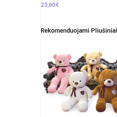
23,60
€
Į KREPŠELĮ
Rekomenduojami Pliušiniai