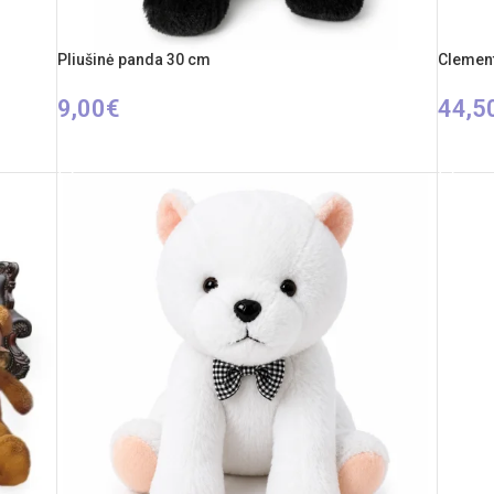
Pliušinė panda 30 cm
Clement
9,00
€
44,5
Į KREPŠELĮ
Į KREP