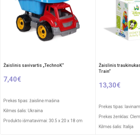
Žaislinis savivartis „TechnoK”
Žaislinis traukinuka
Train”
7,40
€
13,30
€
PASIRINKTI SAVYBES
Į KREPŠELĮ
Prekės tipas: žaislinė mašina
Prekės tipas: lavina
Kilmės šalis: Ukraina
Prekės ženklas: Cle
Produkto išmatavimai: 30.5 x 20 x 18 cm
Kilmės šalis: Italija
Svoris: 0,450 kg
Rekomenduojamas a