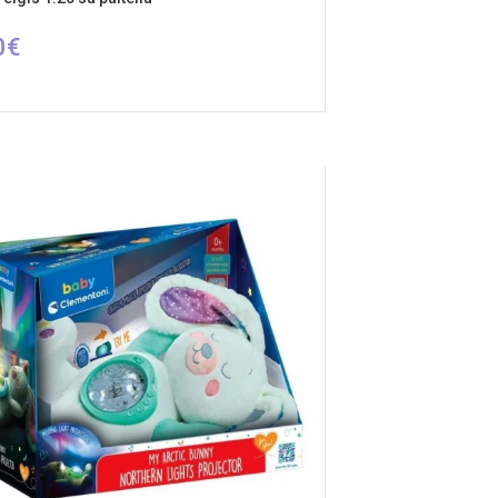
0
€
INKTI SAVYBES