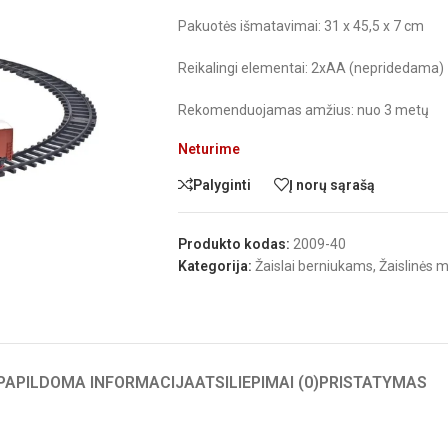
Pakuotės išmatavimai: 31 x 45,5 x 7 cm
Reikalingi elementai: 2xAA (nepridedama)
Rekomenduojamas amžius: nuo 3 metų
Neturime
Palyginti
Į norų sąrašą
Produkto kodas:
2009-40
Kategorija:
Žaislai berniukams
,
Žaislinės m
PAPILDOMA INFORMACIJA
ATSILIEPIMAI (0)
PRISTATYMAS