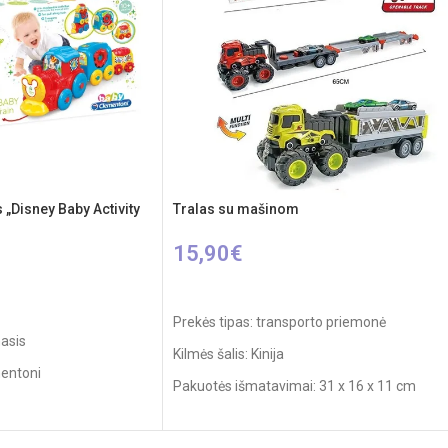
s „Disney Baby Activity
Tralas su mašinom
15,90
€
Į KREPŠELĮ
Prekės tipas: transporto priemonė
masis
Kilmės šalis: Kinija
mentoni
Pakuotės išmatavimai: 31 x 16 x 11 cm
Produkto medžiaga: plastikas
mžius: nuo 10 mėnesių