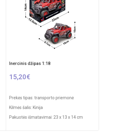
Inercinis džipas 1:18
Technok džipas – 
15,20
€
11,20
€
Į KREPŠELĮ
Į KREPŠELĮ
Prekės tipas: transporto priemonė
Prekės tipas: tra
Kilmės šalis: Kinija
Kilmės šalis: Ukra
Pakuotės išmatavimai: 23 x 13 x 14 cm
Produkto medžiaga
Produkto medžiaga: plastikas
Išmatavimai: 32 x