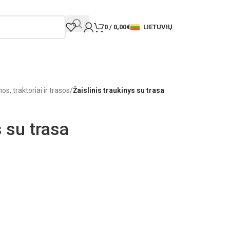
LIETUVIŲ
0
/
0,00
€
os, traktoriai ir trasos
/
Žaislinis traukinys su trasa
s su trasa