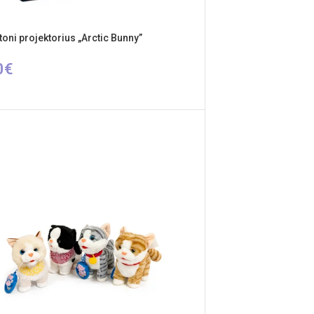
oni projektorius „Arctic Bunny”
0
€
ŠELĮ