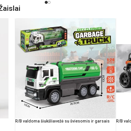
Rekomenduojamas amžius: nuo 3 metų
aislai
R/B valdoma šiukšliavežė su šviesomis ir garsais
R/B va