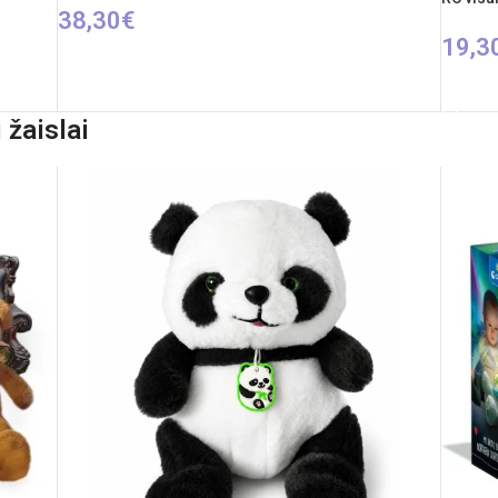
38,30
€
19,3
Į KREPŠELĮ
PASIR
 žaislai