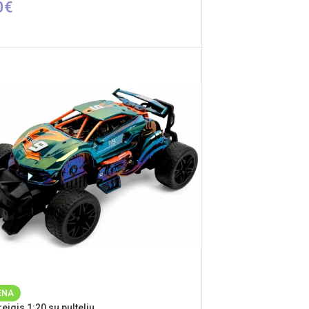
0
€
INKTI SAVYBES
ENA
eigis 1:20 su pulteliu