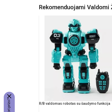
Produkto medžiaga: plastikas
Rekomenduojami Valdomi Ž
Rekomenduojamas amžius: nuo 1 metų
R/B valdomas robotas su šaudymo funkcija