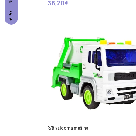
💰 Psst... Nori prizo?
38,20
€
Į KREPŠELĮ
R/B valdoma mašina