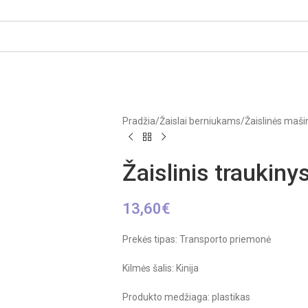
Pradžia
/
Žaislai berniukams
/
Žaislinės mašin
Žaislinis traukiny
13,60
€
Prekės tipas: Transporto priemonė
Kilmės šalis: Kinija
Produkto medžiaga: plastikas