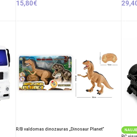
15,80
€
29,4
Į KREPŠELĮ
PASIR
R/B valdomas dinozauras „Dinosaur Planet”
NAUJI
RC visur