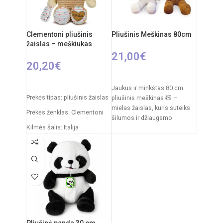
Elementai: 3 x AA
Priežiūra:
pliušas skalbiamas
(nepridedamos)
išimant vidinį modulį
Clementoni pliušinis
Pliušinis Meškinas 80cm
Kilmės šalis:
Italija /
žaislas – meškiukas
Clementoni
21,00
€
20,20
€
PASIRINKTI SAVYBES
Į KREPŠELĮ
Jaukus ir minkštas 80 cm
Prekės tipas: pliušinis žaislas
pliušinis meškinas 🧸 –
mielas žaislas, kuris suteiks
Prekės ženklas: Clementoni
šilumos ir džiaugsmo
Kilmės šalis: Italija
kiekvienam vaikui. Švelnus
pliušas,
Pakuotės išmatavimai: 31 x
20 x 11 cm
Rekomenduojamas amžius:
nuo 0 mėnesių
Pliušinė panda 30 cm