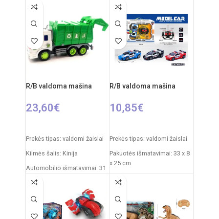
20 x 20 cm
Roboto išmatavimai: 18 x 9 x
22 cm
Džipo išmatavimai: 27 x 17 x
17 cm
Rekomenduojamas amžius:
nuo 3 metų
Rekomenduojamas amžius:
nuo 6 metų
Elementai: 3x AA
Valdymo pulto elementai: 2 x
AA (nepridedamos)
R/B valdoma mašina
R/B valdoma mašina
Mašinos akumuliatorius: 4.8V
23,60
€
10,85
€
Į KREPŠELĮ
PASIRINKTI SAVYBES
Prekės tipas: valdomi žaislai
Prekės tipas: valdomi žaislai
Kilmės šalis: Kinija
Pakuotės išmatavimai: 33 x 8
x 25 cm
Automobilio išmatavimai: 31
x 15 x 12 cm
Automobilio išmatavimai: 18
x 8 x 6 cm
Rekomenduojamas amžius:
nuo 6 metų
Rekomenduojamas amžius:
nuo 6 metų
Reiklaingi elementai: 2xAA +