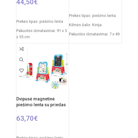
44,50
€
Į KREPŠELĮ
Į KREPŠELĮ
Prekės tipas: piešimo lenta
Prekės tipas: piešimo lenta
Kilmės šalis: Kinija
Pakuotės išmatavimai: 91 x 5
Pakuotės išmatavimai: 7 x 49
x 55 cm
x 35 cm
Produkto išmatavimai: 86 x
Produkto išmatavimai: 33,5 x
53 x 45 cm
32 x 54,5 cm
Rekomenduojamas amžius:
nuo 3 metų
Dvipusė magnetinė
piešimo lenta su priedas
63,70
€
Į KREPŠELĮ
Prekės tipas: piešimo lenta