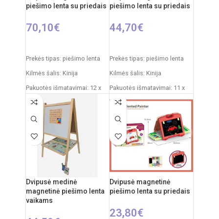
piešimo lenta su priedais
piešimo lenta su priedais
70,10
€
44,70
€
Į KREPŠELĮ
Į KREPŠELĮ
Prekės tipas: piešimo lenta
Prekės tipas: piešimo lenta
Kilmės šalis: Kinija
Kilmės šalis: Kinija
Pakuotės išmatavimai: 12 x
Pakuotės išmatavimai: 11 x
53,5 x 76,5 cm
43 x 50 cm
Produkto išmatavimai: 33 x
Produkto išmatavimai: 30 x
58 x 110 cm
49 x 67 cm
Rekomenduojamas amžius:
Rekomenduojamas amžius:
nuo 3 metų
nuo 3 metų
Dvipusė medinė
Dvipusė magnetinė
magnetinė piešimo lenta
piešimo lenta su priedais
vaikams
23,80
€