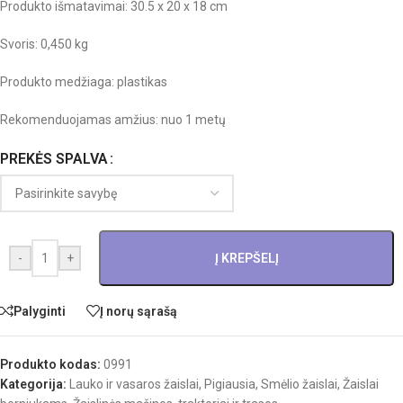
Produkto išmatavimai: 30.5 x 20 x 18 cm
Svoris: 0,450 kg
Produkto medžiaga: plastikas
Rekomenduojamas amžius: nuo 1 metų
PREKĖS SPALVA
-
+
Į KREPŠELĮ
Palyginti
Į norų sąrašą
Produkto kodas:
0991
Kategorija:
Lauko ir vasaros žaislai
,
Pigiausia
,
Smėlio žaislai
,
Žaislai