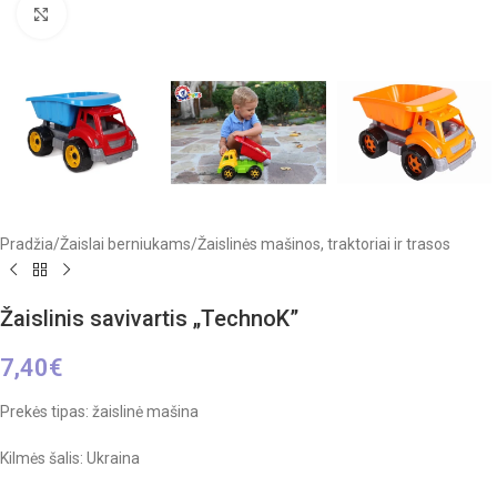
Click to enlarge
Pradžia
/
Žaislai berniukams
/
Žaislinės mašinos, traktoriai ir trasos
Žaislinis savivartis „TechnoK”
7,40
€
Prekės tipas: žaislinė mašina
Kilmės šalis: Ukraina