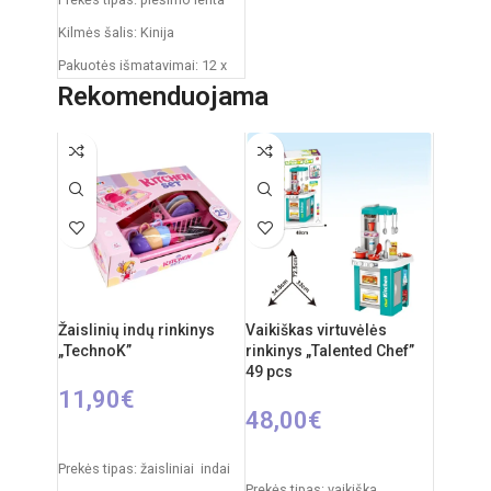
Kilmės šalis: Kinija
Pakuotės išmatavimai: 12 x
53,5 x 61,5 cm
Rekomenduojama
Produkto išmatavimai: 33 x
58 x 84 cm
Rekomenduojamas amžius:
nuo 3 metų
Žaislinių indų rinkinys
Vaikiškas virtuvėlės
„TechnoK”
rinkinys „Talented Chef”
49 pcs
11,90
€
48,00
€
Į KREPŠELĮ
Į KREPŠELĮ
Prekės tipas: žaisliniai indai
Prekės tipas: vaikiška