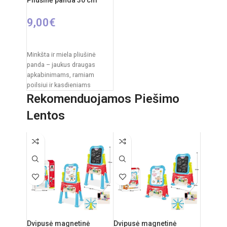
9,00
€
Į KREPŠELĮ
Minkšta ir miela pliušinė
panda – jaukus draugas
apkabinimams, ramiam
poilsiui ir kasdieniams
žaidimams. Klasikinis juodai
Rekomenduojamos Piešimo
baltas pandos dizainas,
Lentos
švelnus
Dvipusė magnetinė
Dvipusė magnetinė