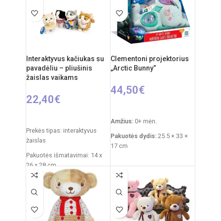
nuo 6 metų
nuo 3 metų
Elementai: 3 x AA
(nepridedamos)
Interaktyvus kačiukas su
Clementoni projektorius
pavadėliu – pliušinis
„Arctic Bunny”
žaislas vaikams
44,50
€
22,40
€
Į KREPŠELĮ
PASIRINKTI SAVYBES
Amžius:
0+ mėn.
Prekės tipas: interaktyvus
Pakuotės dydis:
25.5 × 33 ×
žaislas
17 cm
Pakuotės išmatavimai: 14 x
Prekės svoris:
760 g
26 x 28 cm
Funkcijos:
šviesų
Žaislo išmatavimai: 27 × 12 ×
projektorius, melodijos,
27 cm
baltasis triukšmas
Rekomenduojamas amžius:
Medžiagos:
pliušas,
nuo 3 metų
plastikas