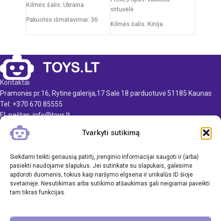
Kilmės šalis: Ukraina
virtuvėlė
Pakuotės išmatavimai: 36
Kilmės šalis: Kinija
x 27 x 11 cm
Pakuotės išmatavimai: 11,5 x
Svoris: 0,5 kg
48 x 70 cm
Produkto medžiaga: plastikas
Virtuvėlės išmatavimai: 33 x
34,5 x 72,5 cm
Rekomenduojamas amžius:
Kontaktai
nuo 3 metų
Produkto medžiaga: plastikas
Pramonės pr.16, Rytinė galerija,17 Salė 18 parduotuvė 51185 Kaunas
Rekomenduojamas amžius:
Tel: +370 670 85555
nuo 3 metų
El. paštas: info@toys.lt
Elementai: 3 x AA
Tvarkyti sutikimą
TOYS.LT
(nepridedamos)
KLIENTAMS
Siekdami teikti geriausią patirtį, įrenginio informacijai saugoti ir (arba)
pasiekti naudojame slapukus. Jei sutinkate su slapukais, galėsime
apdoroti duomenis, tokius kaip naršymo elgsena ir unikalūs ID šioje
INFORMACIJA
svetainėje. Nesutikimas arba sutikimo atšaukimas gali neigiamai paveikti
tam tikras funkcijas.