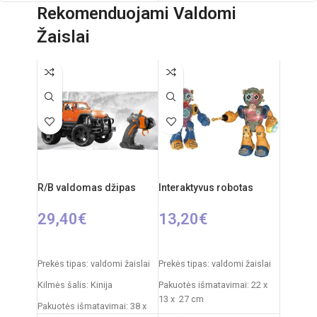
cm
Rekomenduojami Valdomi
Svoris: 0,290 kg
Virvės ilgis: 1 metras
Žaislai
Produkto medžiaga: plastikas
Maksimali apkrova: 20 kg
Rekomenduojamas amžius: nuo 1
Svoris: 0,755 kg
metų
Produkto medžiaga: plastikas
Rekomenduojamas amžius: nuo 1
metų
R/B valdomas džipas
Interaktyvus robotas
29,40
€
13,20
€
PASIRINKTI SAVYBES
PASIRINKTI SAVYBES
Prekės tipas: valdomi žaislai
Prekės tipas: valdomi žaislai
Kilmės šalis: Kinija
Pakuotės išmatavimai: 22 x
13 x 27 cm
Pakuotės išmatavimai: 38 x