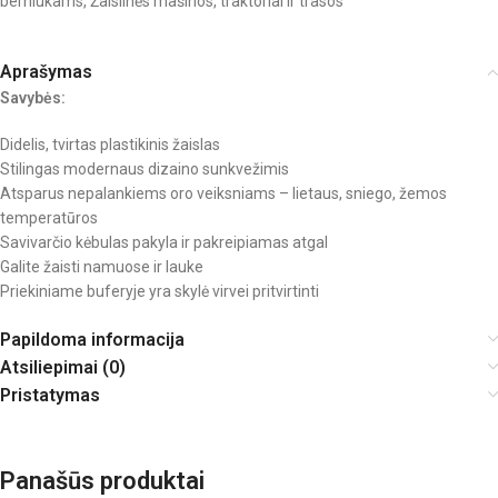
berniukams
,
Žaislinės mašinos, traktoriai ir trasos
Aprašymas
Savybės:
Didelis, tvirtas plastikinis žaislas
Stilingas modernaus dizaino sunkvežimis
Atsparus nepalankiems oro veiksniams – lietaus, sniego, žemos
temperatūros
Savivarčio kėbulas pakyla ir pakreipiamas atgal
Galite žaisti namuose ir lauke
Priekiniame buferyje yra skylė virvei pritvirtinti
Papildoma informacija
Atsiliepimai (0)
Pristatymas
Panašūs produktai