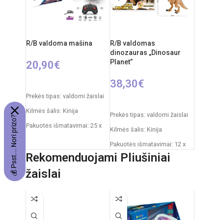
3xAAA
Reiklaingi elementai: 2xAA
pulteliui + 3xAA mašinai
R/B valdoma mašina
R/B valdomas
dinozauras „Dinosaur
Planet”
20,90
€
38,30
€
PASIRINKTI SAVYBES
Prekės tipas: valdomi žaislai
Į KREPŠELĮ
Kilmės šalis: Kinija
Prekės tipas: valdomi žaislai
💰 Psst... Nori prizo?
Pakuotės išmatavimai: 25 x
Kilmės šalis: Kinija
13 x 18 cm
Pakuotės išmatavimai: 12 x
Dažnis: 2,4 GHz
51 x 30,5 cm
Rekomenduojami Pliušiniai
Nuotolinio valdymo pultas:
Dinozauro išmatavimai: 29,5x
žaislai
2xAAA elementai
x 52 cm
RC automobilio
Žaislo sudėtis: plastikas,
akumuliatorius: 3,7V
guma
Rekomenduojamas amžius:
Rekomenduojamas amžius: