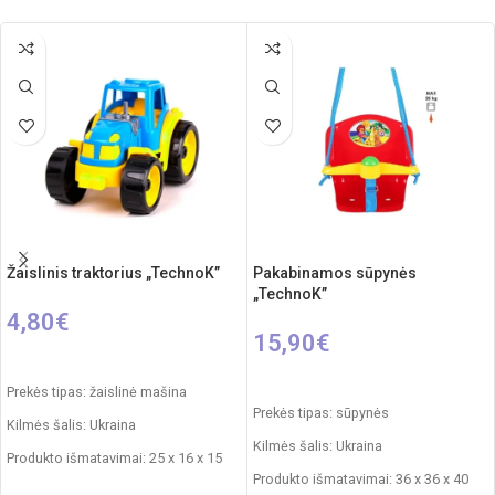
Žaislinis traktorius „TechnoK”
Pakabinamos sūpynės
„TechnoK”
4,80
€
15,90
€
Į KREPŠELĮ
PASIRINKTI SAVYBES
Prekės tipas: žaislinė mašina
Prekės tipas: sūpynės
Kilmės šalis: Ukraina
Kilmės šalis: Ukraina
Produkto išmatavimai: 25 x 16 x 15
Produkto išmatavimai: 36 x 36 x 40
cm