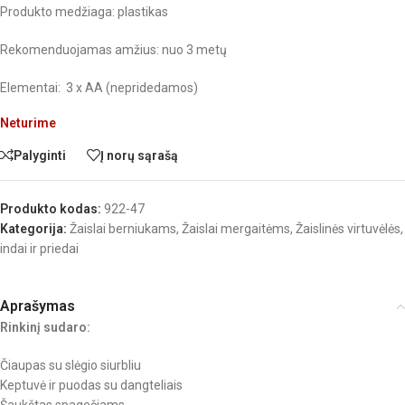
Produkto medžiaga: plastikas
Rekomenduojamas amžius: nuo 3 metų
Elementai: 3 x AA (nepridedamos)
Neturime
Palyginti
Į norų sąrašą
Produkto kodas:
922-47
Kategorija:
Žaislai berniukams
,
Žaislai mergaitėms
,
Žaislinės virtuvėlės,
indai ir priedai
Aprašymas
Rinkinį sudaro:
Čiaupas su slėgio siurbliu
Keptuvė ir puodas su dangteliais