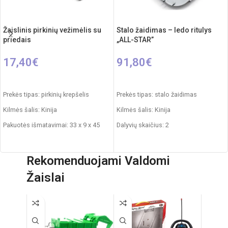
Žaislinis pirkinių vežimėlis su
Stalo žaidimas – ledo ritulys
priedais
„ALL-STAR”
17,40
€
91,80
€
Į KREPŠELĮ
Į KREPŠELĮ
Prekės tipas: pirkinių krepšelis
Prekės tipas: stalo žaidimas
Kilmės šalis: Kinija
Kilmės šalis: Kinija
Pakuotės išmatavimai: 33 x 9 x 45
Dalyvių skaičius: 2
cm
Pakuotės išmatavimai: 12 x 99 x 54
Produkto išmatavimai: 26 x 36 x 45
cm
Rekomenduojami Valdomi
cm
Produkto išmatavimai: 12 x 89 x 48
Žaislai
Produkto medžiaga: plastikas
cm
Rekomenduojamas amžius: nuo 3
Svoris: 5.250 kg
metų
Produkto medžiaga: plastikas,
metalas