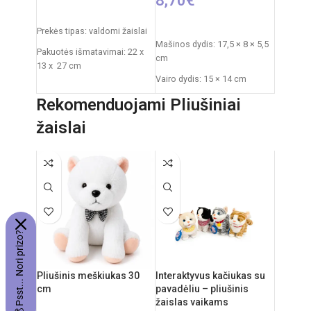
8,70
€
PASIRINKTI SAVYBES
PASIRINKTI SAVYBES
Prekės tipas: valdomi žaislai
Mašinos dydis: 17,5 × 8 × 5,5
Pakuotės išmatavimai: 22 x
cm
13 x 27 cm
Vairo dydis: 15 × 14 cm
Roboto išmatavimai: 18 x 9 x
Pakuotės dydis: 33 × 5,5 ×
22 cm
Rekomenduojami Pliušiniai
23,5 cm
Rekomenduojamas amžius:
žaislai
Svoris: 0,3 kg
nuo 3 metų
Reikalingi elementai: 3 × AA
Elementai: 3x AA
(nepridedami)
Amžius: nuo 3 metų
💰 Psst... Nori prizo?
Pliušinis meškiukas 30
Interaktyvus kačiukas su
cm
pavadėliu – pliušinis
žaislas vaikams