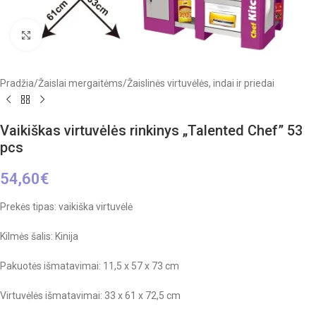
Click to enlarge
Pradžia
/
Žaislai mergaitėms
/
Žaislinės virtuvėlės, indai ir priedai
Vaikiškas virtuvėlės rinkinys „Talented Chef” 53
pcs
54,60
€
Prekės tipas: vaikiška virtuvėlė
Kilmės šalis: Kinija
Pakuotės išmatavimai: 11,5 x 57 x 73 cm
Virtuvėlės išmatavimai: 33 x 61 x 72,5 cm