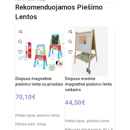
Prekės svoris:
760 g
Rekomenduojamos Piešimo
Pakuotės išmatavimai: 31 x
20 x 11 cm
Funkcijos:
šviesų
Lentos
projektorius, melodijos,
Rekomenduojamas amžius:
baltasis triukšmas
nuo 0 mėnesių
Medžiagos:
pliušas,
plastikas
Priežiūra:
pliušas skalbiamas
išimant vidinį modulį
Kilmės šalis:
Italija /
Clementoni
Dvipusė magnetinė
Dvipusė medinė
piešimo lenta su priedais
magnetinė piešimo lenta
vaikams
70,10
€
44,50
€
Į KREPŠELĮ
Į KREPŠELĮ
Prekės tipas: piešimo lenta
Prekės tipas: piešimo lenta
Kilmės šalis: Kinija
Pakuotės išmatavimai: 91 x 5