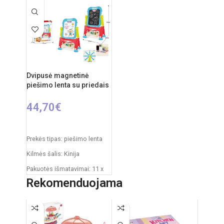
Produkto išmatavimai: 33 x
Produkto išmatavimai: 33,5 x
58 x 84 cm
32 x 54,5 cm
Rekomenduojamas amžius:
Rekomenduojamas amžius:
nuo 3 metų
nuo 3 metų
Dvipusė magnetinė
piešimo lenta su priedais
44,70
€
Į KREPŠELĮ
Prekės tipas: piešimo lenta
Kilmės šalis: Kinija
Pakuotės išmatavimai: 11 x
43 x 50 cm
Rekomenduojama
Produkto išmatavimai: 30 x
49 x 67 cm
Rekomenduojamas amžius: