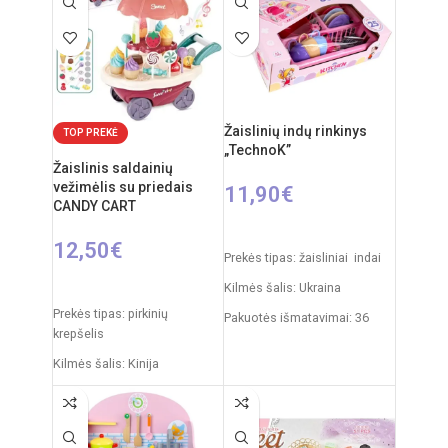
nuo 3 metų
Žaislinių indų rinkinys
TOP PREKĖ
„TechnoK”
Žaislinis saldainių
vežimėlis su priedais
11,90
€
CANDY CART
Į KREPŠELĮ
12,50
€
Prekės tipas: žaisliniai indai
Į KREPŠELĮ
Kilmės šalis: Ukraina
Prekės tipas: pirkinių
Pakuotės išmatavimai: 36
krepšelis
x 27 x 11 cm
Kilmės šalis: Kinija
Svoris: 0,5 kg
Pakuotės išmatavimai: 35 x 7
Produkto medžiaga: plastikas
x 27 cm
Rekomenduojamas amžius:
Produkto išmatavimai: 24,5 x
nuo 3 metų