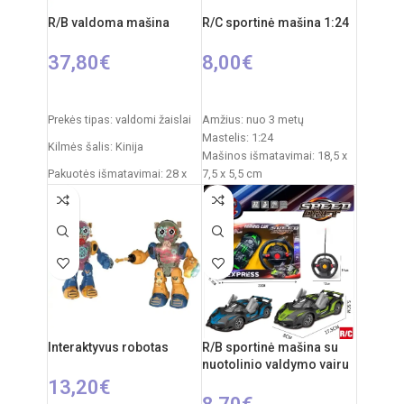
pulteliui + 4xAA mašinai
R/B valdoma mašina
R/C sportinė mašina 1:24
37,80
€
8,00
€
PASIRINKTI SAVYBES
Į KREPŠELĮ
Prekės tipas: valdomi žaislai
Amžius: nuo 3 metų
Mastelis: 1:24
Kilmės šalis: Kinija
Mašinos išmatavimai: 18,5 x
Pakuotės išmatavimai: 28 x
7,5 x 5,5 cm
19 x 18 cm
Pakuotės išmatavimai: 23,5 x
11,5 x 9,3 cm
Dažnis: 2,4 GHz
Maitinimas mašinai: 3 x AA
Nuotolinio valdymo pultas:
elementai (nepridedami)
2xAA elementai
Maitinimas pulteliui: 2 x AA
elementai (nepridedami)
RC automobilio
Komplekte: automobilis,
akumuliatorius: 3,7V
nuotolinio valdymo pultelis
Rekomenduojamas amžius:
Medžiagos: plastikas,
Interaktyvus robotas
R/B sportinė mašina su
nuo 14 metų
metalas
nuotolinio valdymo vairu
13,20
€