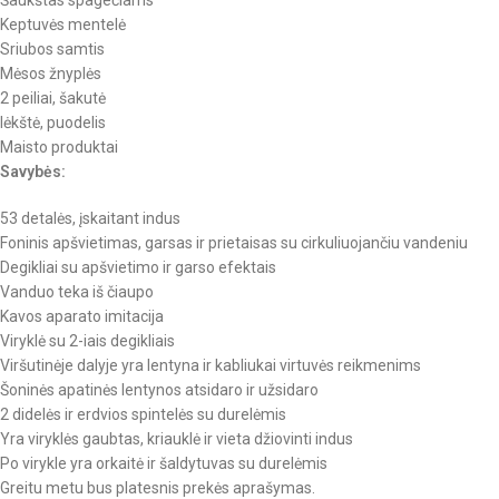
Šaukštas spagečiams
Keptuvės mentelė
Sriubos samtis
Mėsos žnyplės
2 peiliai, šakutė
lėkštė, puodelis
Maisto produktai
Savybės:
53 detalės, įskaitant indus
Foninis apšvietimas, garsas ir prietaisas su cirkuliuojančiu vandeniu
Degikliai su apšvietimo ir garso efektais
Vanduo teka iš čiaupo
Kavos aparato imitacija
Viryklė su 2-iais degikliais
Viršutinėje dalyje yra lentyna ir kabliukai virtuvės reikmenims
Šoninės apatinės lentynos atsidaro ir užsidaro
2 didelės ir erdvios spintelės su durelėmis
Yra viryklės gaubtas, kriauklė ir vieta džiovinti indus
Po virykle yra orkaitė ir šaldytuvas su durelėmis
Greitu metu bus platesnis prekės aprašymas.