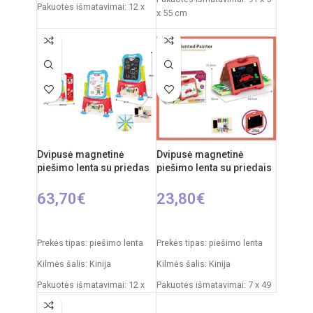
Pakuotės išmatavimai: 12 x
x 55 cm
53,5 x 76,5 cm
Produkto išmatavimai: 86 x
Produkto išmatavimai: 33 x
53 x 45 cm
58 x 110 cm
Rekomenduojamas amžius:
nuo 3 metų
Dvipusė magnetinė
Dvipusė magnetinė
piešimo lenta su priedas
piešimo lenta su priedais
63,70
€
23,80
€
Į KREPŠELĮ
Į KREPŠELĮ
Prekės tipas: piešimo lenta
Prekės tipas: piešimo lenta
Kilmės šalis: Kinija
Kilmės šalis: Kinija
Pakuotės išmatavimai: 12 x
Pakuotės išmatavimai: 7 x 49
53,5 x 61,5 cm
x 35 cm