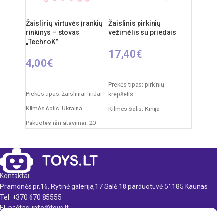
Produkto medžiaga: mediena
Rekomenduojamas amžius:
Žaislinių virtuvės įrankių
Žaislinis pirkinių
nuo 3 metų
rinkinys – stovas
vežimėlis su priedais
„TechnoK”
17,40
€
4,00
€
Į KREPŠELĮ
Į KREPŠELĮ
Prekės tipas: pirkinių
Prekės tipas: žaisliniai indai
krepšelis
Kilmės šalis: Ukraina
Kilmės šalis: Kinija
Pakuotės išmatavimai: 20
Pakuotės išmatavimai: 33 x 9
x 10 x 10 cm
x 45 cm
Produkto medžiaga: plastikas
Produkto išmatavimai: 26 x
36 x 45 cm
Rekomenduojamas amžius:
nuo 3 metų
Produkto medžiaga: plastikas
Kontaktai
Pramonės pr.16, Rytinė galerija,17 Salė 18 parduotuvė 51185 Kaunas
Rekomenduojamas amžius:
nuo 3 metų
Tel: +370 670 85555
El. paštas: info@toys.lt