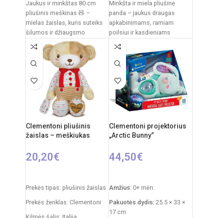
Jaukus ir minkštas 80 cm
Minkšta ir miela pliušinė
pliušinis meškinas 🧸 –
panda – jaukus draugas
mielas žaislas, kuris suteiks
apkabinimams, ramiam
šilumos ir džiaugsmo
poilsiui ir kasdieniams
kiekvienam vaikui. Švelnus
žaidimams. Klasikinis juodai
pliušas,
baltas pandos dizainas,
švelnus
Clementoni pliušinis
Clementoni projektorius
žaislas – meškiukas
„Arctic Bunny”
20,20
€
44,50
€
Į KREPŠELĮ
Į KREPŠELĮ
Prekės tipas: pliušinis žaislas
Amžius:
0+ mėn.
Prekės ženklas: Clementoni
Pakuotės dydis:
25.5 × 33 ×
17 cm
Kilmės šalis: Italija