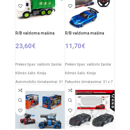
Rekomenduojamas amžius: nuo 4
metų
R/B valdoma mašina
R/B valdoma mašina
23,60
€
11,70
€
Į KREPŠELĮ
PASIRINKTI SAVYBES
Prekės tipas: valdomi žaislai
Prekės tipas: valdomi žaislai
Kilmės šalis: Kinija
Kilmės šalis: Kinija
Automobilio išmatavimai: 31
Pakuotės išmatavimai: 31 x 7
x 15 x 12 cm
x 25 cm
Rekomenduojamas amžius:
Automobilio išmatavimai: 20
nuo 6 metų
x 9 cm
Reiklaingi elementai: 2xAA +
Rekomenduojamas amžius:
3xAAA
nuo 3 metų
Reiklaingi elementai: 2xAA