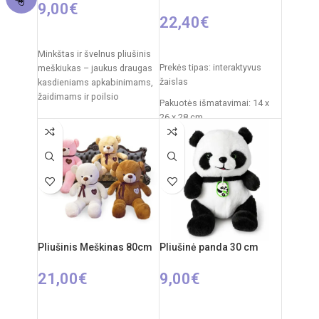
9,00
€
22,40
€
Į KREPŠELĮ
PASIRINKTI SAVYBES
Minkštas ir švelnus pliušinis
Prekės tipas: interaktyvus
meškiukas – jaukus draugas
žaislas
kasdieniams apkabinimams,
žaidimams ir poilsio
Pakuotės išmatavimai: 14 x
akimirkoms. Klasikinis
26 x 28 cm
dizainas su dekoratyviniu
Žaislo išmatavimai: 27 × 12 ×
kaspinėliu suteikia
27 cm
Rekomenduojamas amžius:
nuo 3 metų
Elementai: 3 x AA
(nepridedamos)
Pliušinis Meškinas 80cm
Pliušinė panda 30 cm
21,00
€
9,00
€
PASIRINKTI SAVYBES
Į KREPŠELĮ