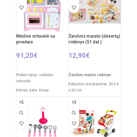
26 x 15,5 cm
Produkto medžiaga: plastikas
Rekomenduojamas amžius:
nuo 3 metų
Medinė virtuvėlė su
Žaislinis maisto (desertų)
Reikalingi elementai: 2xAA
priedais
rinkinys (51 dal.)
(nepridedama)
91,20
€
12,90
€
Į KREPŠELĮ
Į KREPŠELĮ
Prekės tipas: vaikiška
Žaislinis maisto rinkinys
virtuvėlė
Pakuotės išmatavimai: 50 x 6
Kilmės šalis: Kinija
x 32 cm
Pakuotės išmatavimai: 53 x
Kilmės šalis: Kinija
20,5 x 33 cm
Rekomenduojamas amžius:
Virtuvėlės išmatavimai: 63 x
nuo 3 metų
48 x 30 cm
Svoris: 8 kg