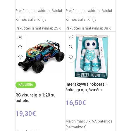
PASIRINKTI SAVYBES
PASIRINKTI SAVYBES
Prekės tipas: valdomi žaislai
Prekės tipas: valdomi žaislai
Kilmės šalis: Kinija
Kilmės šalis: Kinija
Pakuotės išmatavimai: 25 x
Pakuotės išmatavimai: 38 x
13 x 18 cm
20 x 20 cm
Dažnis: 2,4 GHz
Džipo išmatavimai: 27 x 17 x
17 cm
Nuotolinio valdymo pultas:
2xAAA elementai
Rekomenduojamas amžius:
nuo 6 metų
RC automobilio
akumuliatorius: 3,7V
Valdymo pulto elementai: 2 x
AA (nepridedamos)
Rekomenduojamas amžius:
Interaktyvus robotas –
NAUJIENA
nuo 6 metų
Mašinos akumuliatorius: 4.8V
šoka, groja, šviečia
RC visureigis 1:20 su
pulteliu
16,50
€
19,30
€
Į KREPŠELĮ
Maitinimas: 3 × AA baterijos
PASIRINKTI SAVYBES
(neįtrauktos)