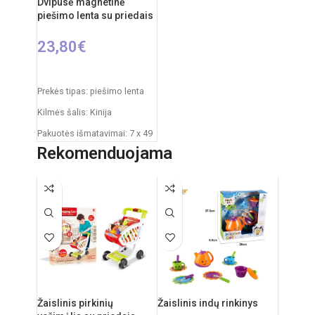
Dvipusė magnetinė
piešimo lenta su priedais
23,80
€
Į KREPŠELĮ
Prekės tipas: piešimo lenta
Kilmės šalis: Kinija
Pakuotės išmatavimai: 7 x 49
x 35 cm
Rekomenduojama
Produkto išmatavimai: 33,5 x
32 x 54,5 cm
Rekomenduojamas amžius:
nuo 3 metų
Žaislinis pirkinių
Žaislinis indų rinkinys