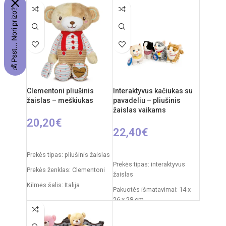
akimirkoms. Klasikinis
baltas pandos dizainas,
💰 Psst... Nori prizo?
dizainas su dekoratyviniu
švelnus
kaspinėliu suteikia
Clementoni pliušinis
Interaktyvus kačiukas su
žaislas – meškiukas
pavadėliu – pliušinis
žaislas vaikams
20,20
€
22,40
€
Į KREPŠELĮ
PASIRINKTI SAVYBES
Prekės tipas: pliušinis žaislas
Prekės tipas: interaktyvus
Prekės ženklas: Clementoni
žaislas
Kilmės šalis: Italija
Pakuotės išmatavimai: 14 x
26 x 28 cm
Pakuotės išmatavimai: 31 x
20 x 11 cm
Žaislo išmatavimai: 27 × 12 ×
27 cm
Rekomenduojamas amžius: