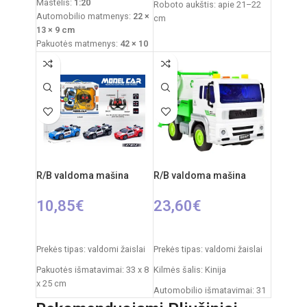
Mastelis:
1:20
Roboto aukštis: apie 21–22
Automobilio matmenys:
22 ×
cm
13 × 9 cm
Pakuotės išmatavimai: 21 ×
Pakuotės matmenys:
42 × 10
9,5 × 28 cm
× 32 cm
Pakuotės svoris: 0,6 kg
Maitinimas (automobilis):
3,7
Medžiaga: plastikas
V įkraunamas akumuliatorius
Rekomenduojamas amžius:
Maitinimas (pultelis):
2 × AA
nuo 3 metų
(nepridedamos)
Svoris:
1,2 kg
Rekomenduojamas amžius:
nuo 6 metų
R/B valdoma mašina
R/B valdoma mašina
10,85
€
23,60
€
PASIRINKTI SAVYBES
Į KREPŠELĮ
Prekės tipas: valdomi žaislai
Prekės tipas: valdomi žaislai
Pakuotės išmatavimai: 33 x 8
Kilmės šalis: Kinija
x 25 cm
Automobilio išmatavimai: 31
Automobilio išmatavimai: 18
x 15 x 12 cm