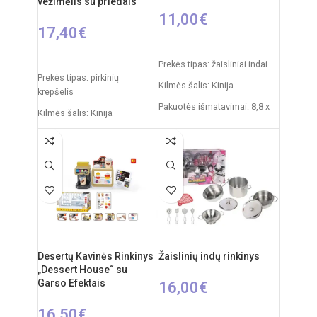
vežimėlis su priedais
11,00
€
17,40
€
Į KREPŠELĮ
Į KREPŠELĮ
Prekės tipas: žaisliniai indai
Prekės tipas: pirkinių
Kilmės šalis: Kinija
krepšelis
Pakuotės išmatavimai: 8,8 x
Kilmės šalis: Kinija
26 x 27,5 cm
Pakuotės išmatavimai: 33 x 9
Produkto medžiaga: plastikas
x 45 cm
Rekomenduojamas amžius:
Produkto išmatavimai: 26 x
nuo 3 metų
36 x 45 cm
Produkto medžiaga: plastikas
Rekomenduojamas amžius:
nuo 3 metų
Desertų Kavinės Rinkinys
Žaislinių indų rinkinys
„Dessert House“ su
Garso Efektais
16,00
€
16,50
€
Į KREPŠELĮ