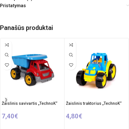
Pristatymas
Panašūs produktai
Žaislinis savivartis „TechnoK”
Žaislinis traktorius „TechnoK”
7,40
€
4,80
€
PASIRINKTI SAVYBES
Į KREPŠELĮ