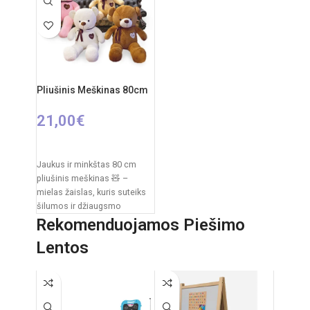
nuo 0 mėnesių
Rekomenduojamas amžius:
nuo 3 metų
Elementai: 3 x AA
(nepridedamos)
Pliušinis Meškinas 80cm
21,00
€
PASIRINKTI SAVYBES
Jaukus ir minkštas 80 cm
pliušinis meškinas 🧸 –
mielas žaislas, kuris suteiks
šilumos ir džiaugsmo
kiekvienam vaikui. Švelnus
Rekomenduojamos Piešimo
pliušas,
Lentos