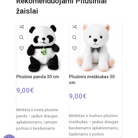
Rekomenduojami Pliušiniai
x 8 x 6 cm
Rekomenduojamas amžius:
žaislai
Rekomenduojamas amžius:
nuo 6 metų
nuo 6 metų
Reiklaingi elementai: 2xAA +
Reiklaingi elementai: 2xAA
3xAAA
pulteliui + 3xAA mašinai
Pliušinė panda 30 cm
Pliušinis meškiukas 30
cm
9,00
€
9,00
€
Į KREPŠELĮ
Į KREPŠELĮ
Minkšta ir miela pliušinė
Minkštas ir švelnus pliušinis
panda – jaukus draugas
meškiukas – jaukus draugas
apkabinimams, ramiam
kasdieniams apkabinimams,
poilsiui ir kasdieniams
žaidimams ir poilsio
žaidimams. Klasikinis juodai