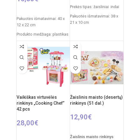
Prekės tipas: žaisliniai indai
Į KREPŠELĮ
Pakuotės išmatavimai: 38 x
Pakuotės išmatavimai: 40 x
21 x 10 cm
12 x 22 cm
Svoris: 0,775 kg
Produkto medžiaga: plastikas
Produkto medžiaga: plastikas
Rekomenduojamas amžius:
nuo 3 metų
Rekomenduojamas amžius:
nuo 3 metų
Elementai: 2 x AA
Vaikiškas virtuvėlės
Žaislinis maisto (desertų)
rinkinys „Cooking Chef”
rinkinys (51 dal.)
42 pcs
12,90
€
28,00
€
Į KREPŠELĮ
Į KREPŠELĮ
Žaislinis maisto rinkinys