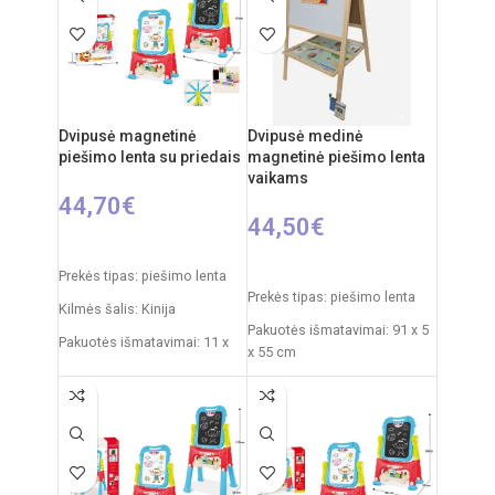
Dvipusė magnetinė
Dvipusė medinė
piešimo lenta su priedais
magnetinė piešimo lenta
vaikams
44,70
€
44,50
€
Į KREPŠELĮ
Į KREPŠELĮ
Prekės tipas: piešimo lenta
Prekės tipas: piešimo lenta
Kilmės šalis: Kinija
Pakuotės išmatavimai: 91 x 5
Pakuotės išmatavimai: 11 x
x 55 cm
43 x 50 cm
Produkto išmatavimai: 86 x
Produkto išmatavimai: 30 x
53 x 45 cm
49 x 67 cm
Rekomenduojamas amžius:
nuo 3 metų