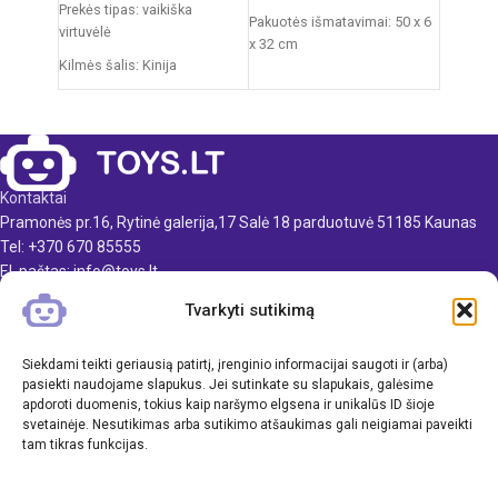
Prekės tipas: vaikiška
Pakuotės išmatavimai: 50 x 6
virtuvėlė
x 32 cm
Kilmės šalis: Kinija
Kilmės šalis: Kinija
Pakuotės išmatavimai: 12 x
Rekomenduojamas amžius:
38 x 51,5 cm
nuo 3 metų
Produkto medžiaga: plastikas
Rekomenduojamas amžius:
Kontaktai
nuo 3 metų
Pramonės pr.16, Rytinė galerija,17 Salė 18 parduotuvė 51185 Kaunas
Elementai: 3 x AA
Tel: +370 670 85555
(nepridedamos)
El. paštas: info@toys.lt
Tvarkyti sutikimą
TOYS.LT
KLIENTAMS
Siekdami teikti geriausią patirtį, įrenginio informacijai saugoti ir (arba)
pasiekti naudojame slapukus. Jei sutinkate su slapukais, galėsime
apdoroti duomenis, tokius kaip naršymo elgsena ir unikalūs ID šioje
INFORMACIJA
svetainėje. Nesutikimas arba sutikimo atšaukimas gali neigiamai paveikti
tam tikras funkcijas.