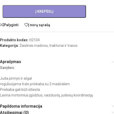
Į KREPŠELĮ
Palyginti
Į norų sąrašą
Produkto kodas:
H2104
Kategorija:
Žaislinės mašinos, traktoriai ir trasos
Aprašymas
Savybės:
Juda pirmyn ir atgal
reguliuojama tralo priekaba su 2 mašinėlėm
Priekaba gali būti ištiesta
Lavina motorinius įgūdžius, vaizduotę, judesių koordinaciją
Papildoma informacija
Atsiliepimai (0)