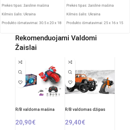
Prekės tipas: žaislinė mašina
Prekės tipas: žaislinė mašina
Kilmės šalis: Ukraina
Kilmės šalis: Ukraina
Produkto išmatavimai: 30.5 x 20 x 18
Produkto išmatavimai: 25 x 16 x 15
cm
cm
Rekomenduojami Valdomi
Svoris: 0,450 kg
Svoris: 0,290 kg
Žaislai
Produkto medžiaga: plastikas
Produkto medžiaga: plastikas
Rekomenduojamas amžius: nuo 1
Rekomenduojamas amžius: nuo 1
metų
metų
R/B valdoma mašina
R/B valdomas džipas
20,90
€
29,40
€