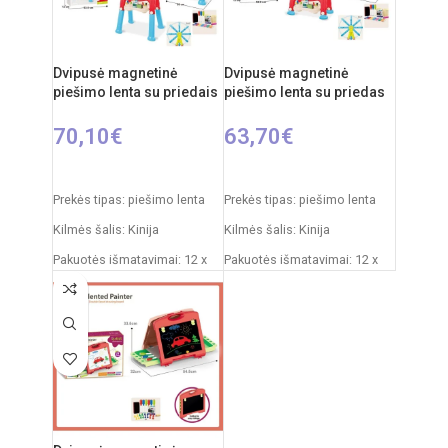
Dvipusė magnetinė
Dvipusė magnetinė
piešimo lenta su priedais
piešimo lenta su priedas
70,10
€
63,70
€
Į KREPŠELĮ
Į KREPŠELĮ
Prekės tipas: piešimo lenta
Prekės tipas: piešimo lenta
Kilmės šalis: Kinija
Kilmės šalis: Kinija
Pakuotės išmatavimai: 12 x
Pakuotės išmatavimai: 12 x
53,5 x 76,5 cm
53,5 x 61,5 cm
Produkto išmatavimai: 33 x
Produkto išmatavimai: 33 x
58 x 110 cm
58 x 84 cm
Rekomenduojamas amžius:
Rekomenduojamas amžius:
nuo 3 metų
nuo 3 metų