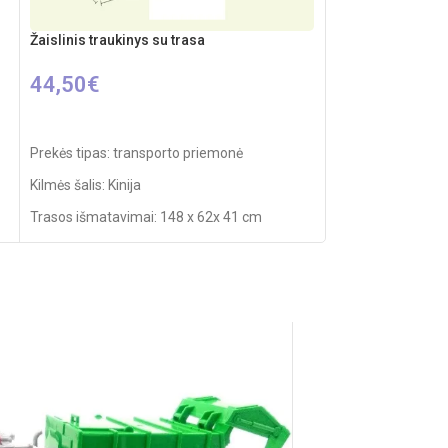
Žaislinis traukinys su trasa
Žaislinė lenktynių
44,50
€
15,20
€
Į KREPŠELĮ
Į KREPŠELĮ
Prekės tipas: transporto priemonė
Kilmės šalis: Kinija
Kilmės šalis: Kinija
Pakuotės išmatavi
Trasos išmatavimai: 148 x 62x 41 cm
Rekomenduojamas
Produkto medžiaga: plastikas
Reiklaingi elemnt
Rekomenduojamas amžius: nuo 3 metų
Elementai: