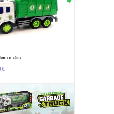
ldoma mašina
0
€
ŠELĮ