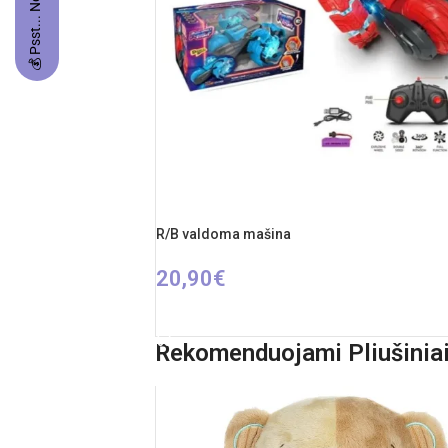
💰 Psst... Nori prizo?
R/B valdoma mašina
20,90
€
PASIRINKTI SAVYBES
Rekomenduojami Pliušiniai