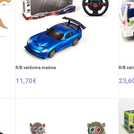
R/B valdoma mašina
R/B va
11,70
€
23,6
PASIRINKTI SAVYBES
Į KREP