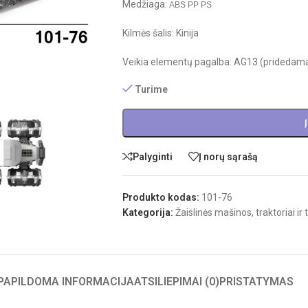
Medžiaga:
ABS PP PS
Kilmės šalis: Kinija
Veikia elementų pagalba: AG13 (pridedam
Turime
Palyginti
Į norų sąrašą
Produkto kodas:
101-76
Kategorija:
Žaislinės mašinos, traktoriai ir 
PAPILDOMA INFORMACIJA
ATSILIEPIMAI (0)
PRISTATYMAS