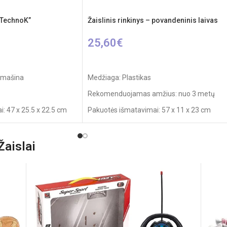
 „TechnoK”
Žaislinis rinkinys – povandeninis laivas
25,60
€
ES
Į KREPŠELĮ
ė mašina
Medžiaga: Plastikas
Rekomenduojamas amžius: nuo 3 metų
: 47 x 25.5 x 22.5 cm
Pakuotės išmatavimai: 57 x 11 x 23 cm
Svoris: 1,14 kg
plastikas
Kilmės šalis: Kinija
aislai
mžius: nuo 3 metų