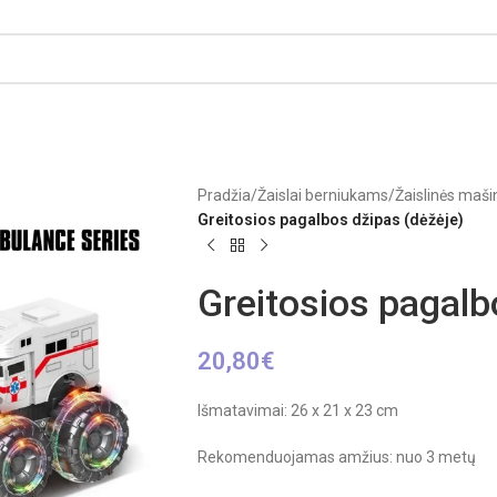
Pradžia
/
Žaislai berniukams
/
Žaislinės mašin
Greitosios pagalbos džipas (dėžėje)
Greitosios pagalb
20,80
€
Išmatavimai: 26 x 21 x 23 cm
Rekomenduojamas amžius: nuo 3 metų