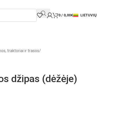
LIETUVIŲ
0
/
0,00
€
os, traktoriai ir trasos
/
os džipas (dėžėje)