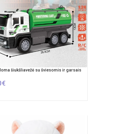
doma šiukšliavežė su šviesomis ir garsais
0
€
ŠELĮ