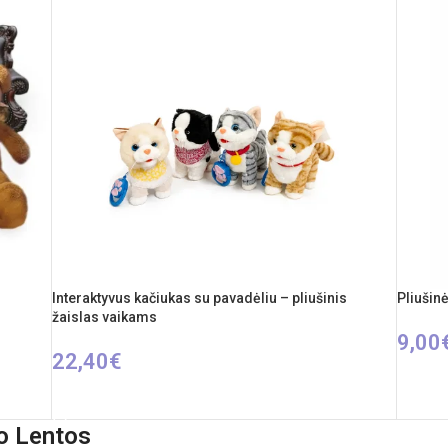
Interaktyvus kačiukas su pavadėliu – pliušinis
Pliušin
žaislas vaikams
9,00
22,40
€
Į KREP
PASIRINKTI SAVYBES
o Lentos