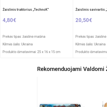
Žaislinis traktorius „TechnoK”
Žaislinis savivartis
4,80
€
20,50
€
Į KREPŠELĮ
PASIRINKTI SAVYB
Prekės tipas: žaislinė mašina
Prekės tipas: žaislin
Kilmės šalis: Ukraina
Kilmės šalis: Ukraina
Produkto išmatavimai: 25 x 16 x 15 cm
Produkto išmatavimai
Svoris: 0,290 kg
Svoris: 1,095 kg
Produkto medžiaga: plastikas
Produkto medžiaga: 
Rekomenduojami Valdomi Ž
Rekomenduojamas amžius: nuo 1 metų
Rekomenduojamas a