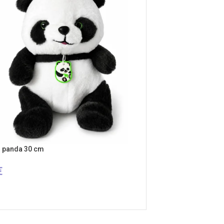
ė panda 30 cm
€
ŠELĮ