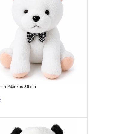
is meškiukas 30 cm
€
ŠELĮ