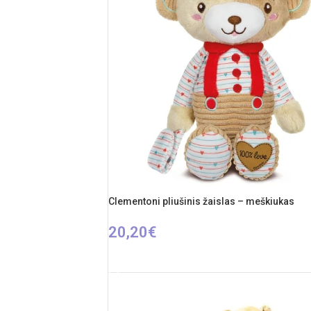
Clementoni pliušinis žaislas – meškiukas
20,20
€
Į KREPŠELĮ