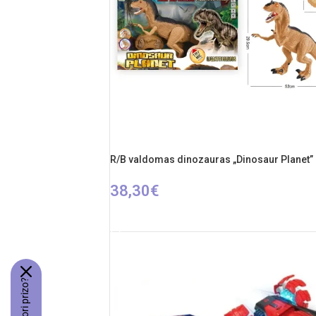
R/B valdomas dinozauras „Dinosaur Planet”
38,30
€
Į KREPŠELĮ