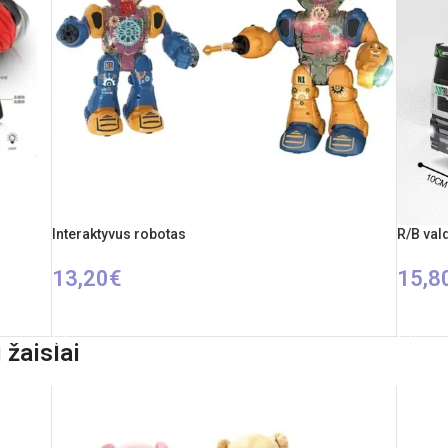
Interaktyvus robotas
R/B val
13,20
€
15,8
PASIRINKTI SAVYBES
Į KREP
 žaislai