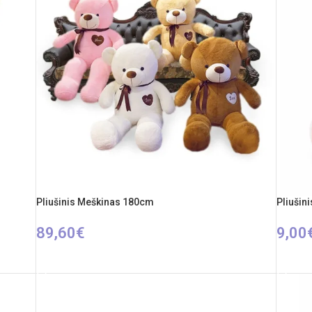
Pliušinis Meškinas 180cm
Pliušin
89,60
€
9,00
PASIRINKTI SAVYBES
Į KREP