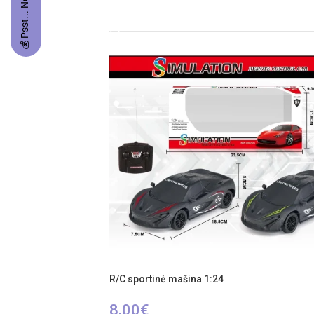
💰 Psst... Nori prizo?
Į KREPŠELĮ
R/C sportinė mašina 1:24
8,00
€