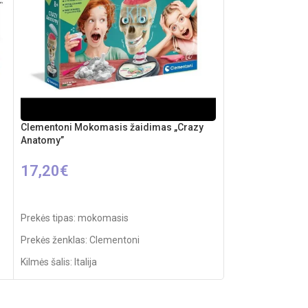
Clementoni Mokomasis žaidimas „Crazy
Clementoni intera
Anatomy”
44,50
€
17,20
€
Į KREPŠELĮ
Į KREPŠELĮ
Prekės tipas: pieš
Prekės tipas: mokomasis
Prekės ženklas: 
Prekės ženklas: Clementoni
Kilmės šalis: Italija
Kilmės šalis: Italija
Pakuotės išmatavi
Pakuotės išmatavimai: 7 x 38 x 28 cm
Rekomenduojamas
Rekomenduojamas amžius: nuo 8 metų