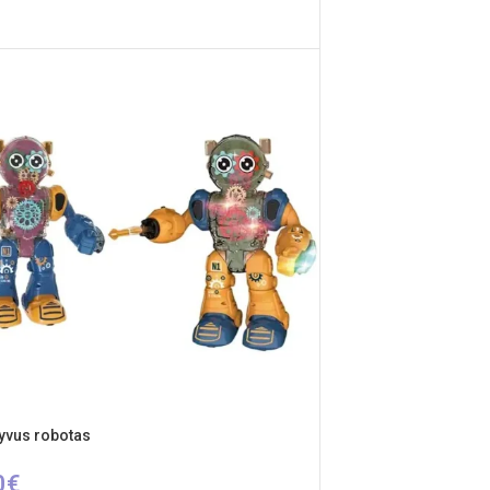
INKTI SAVYBES
tyvus robotas
0
€