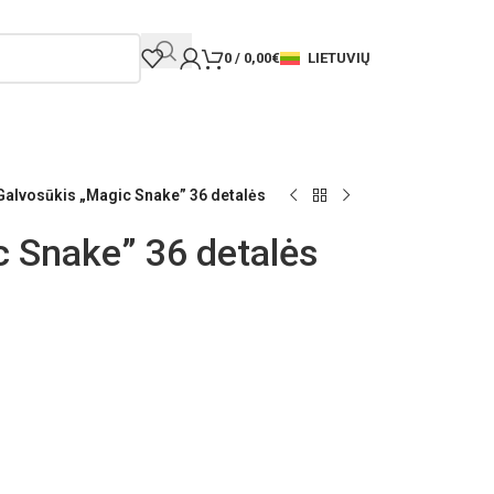
LIETUVIŲ
0
/
0,00
€
Galvosūkis „Magic Snake” 36 detalės
c Snake” 36 detalės