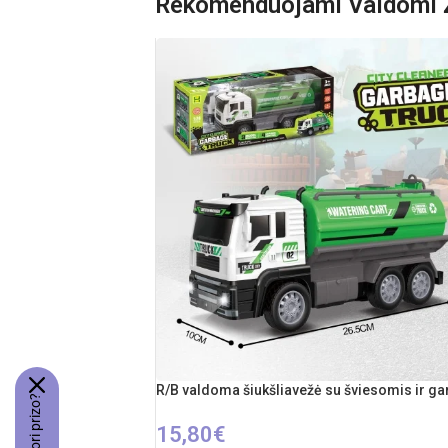
Rekomenduojami Valdomi Ž
Kilmės šalis: Kinija
R/B valdoma šiukšliavežė su šviesomis ir ga
15,80
€