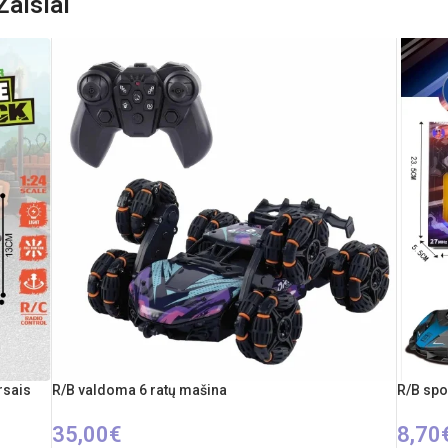
aislai
rsais
R/B valdoma 6 ratų mašina
R/B spo
35,00
€
8,70