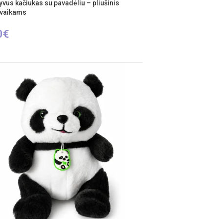
tyvus kačiukas su pavadėliu – pliušinis
 vaikams
0
€
INKTI SAVYBES