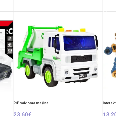
Į KREPŠELĮ
PASIR
R/B valdoma mašina
Interak
23,60
€
13,2