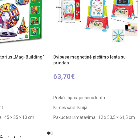
torius „Mag-Building”
Dvipusė magnetinė piešimo lenta su
priedas
63,70
€
Į KREPŠELĮ
Prekės tipas: piešimo lenta
nt.
Kilmės šalis: Kinija
: 45 × 35 × 10 cm
Pakuotės išmatavimai: 12 x 53,5 x 61,5 cm
Produkto išmatavimai: 33 x 58 x 84 cm
mžius: nuo 3 metų
Rekomenduojamas amžius: nuo 3 metų