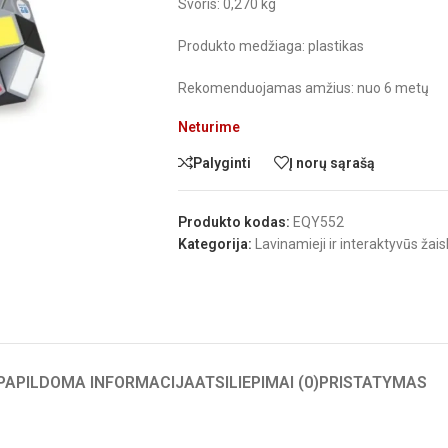
Svoris: 0,270 kg
Produkto medžiaga: plastikas
Rekomenduojamas amžius: nuo 6 metų
Neturime
Palyginti
Į norų sąrašą
Produkto kodas:
EQY552
Kategorija:
Lavinamieji ir interaktyvūs žais
PAPILDOMA INFORMACIJA
ATSILIEPIMAI (0)
PRISTATYMAS