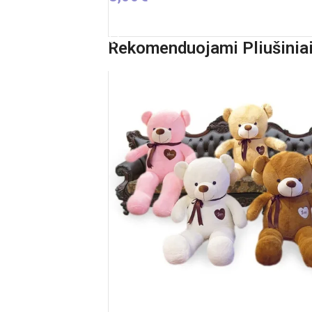
Į KREPŠELĮ
Rekomenduojami Pliušiniai