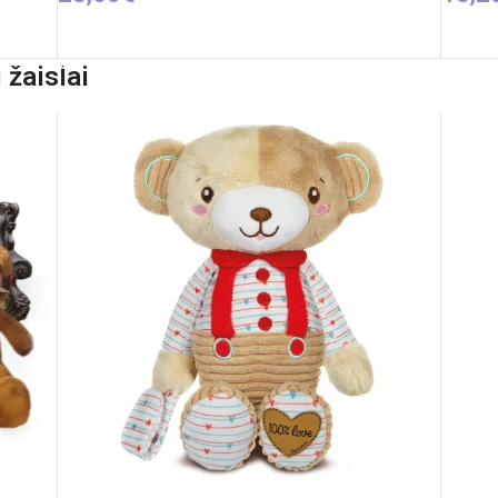
Į KREPŠELĮ
PASIR
 žaislai