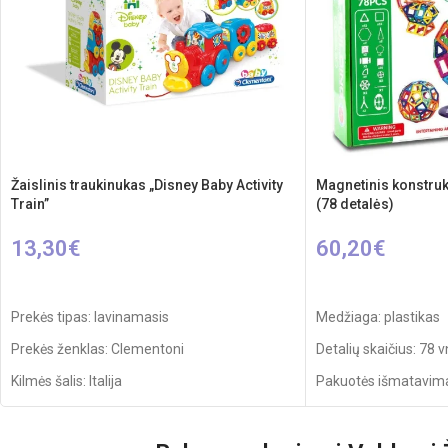
Žaislinis traukinukas „Disney Baby Activity
Magnetinis konstruk
Train”
(78 detalės)
13,30
€
60,20
€
Į KREPŠELĮ
Į KREPŠELĮ
Prekės tipas: lavinamasis
Medžiaga: plastikas
Prekės ženklas: Clementoni
Detalių skaičius: 78 v
Kilmės šalis: Italija
Pakuotės išmatavimai
Rekomenduojamas amžius: nuo 10 mėnesių
Svoris: 1,2 kg
Rekomenduojamas a