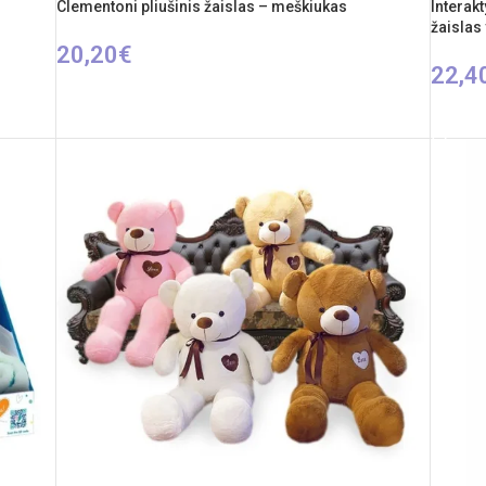
Clementoni pliušinis žaislas – meškiukas
Interak
žaislas
20,20
€
22,4
Į KREPŠELĮ
PASIR