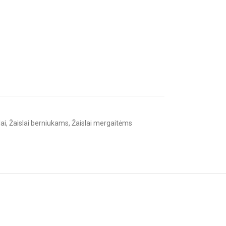
lai
,
Žaislai berniukams
,
Žaislai mergaitėms