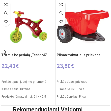
cm
Svoris: 3,16 kg
Rekomenduojamas amžius: nuo 3
metų
Triratis be pedalų „TechnoK”
Pilsan traktoriaus priekaba
22,40
€
23,80
€
PASIRINKTI SAVYBES
PASIRINKTI SAVYBES
Prekės tipas: judėjimo priemonė
Prekės tipas: priekaba
Kilmės šalis: Ukraina
Kilmės šalis: Turkija
Produkto išmatavimai: 61 x 49.5
Prekės ženklas: Pilsan
x 26 cm
Produkto išmatavimai: 46 x 53 x 36
Rekomenduojami Valdomi
Maksimali apkrova: 20 kg
cm