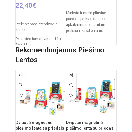
22,40
€
Į KREPŠELĮ
Minkšta ir miela pliušinė
PASIRINKTI SAVYBES
panda – jaukus draugas
Prekės tipas: interaktyvus
apkabinimams, ramiam
žaislas
poilsiui ir kasdieniams
žaidimams. Klasikinis juodai
Pakuotės išmatavimai: 14 x
baltas pandos dizainas,
26 x 28 cm
Rekomenduojamos Piešimo
švelnus
Žaislo išmatavimai: 27 × 12 ×
Lentos
27 cm
Rekomenduojamas amžius:
nuo 3 metų
Elementai: 3 x AA
(nepridedamos)
Dvipusė magnetinė
Dvipusė magnetinė
piešimo lenta su priedais
piešimo lenta su priedas