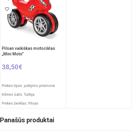
Pilsan vaikiškas motociklas
„Mini Moto”
38,50
€
Į KREPŠELĮ
Prekės tipas: judėjimo priemonė
Kilmės šalis: Turkija
Prekės ženklas: Pilsan
Pakuotės išmatavimai: 65 x 13,5 x
41,5 cm
Panašūs produktai
Produkto išmatavimai: 65 x 30 x 42