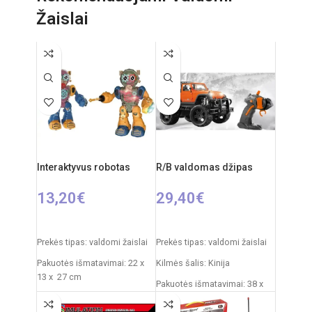
Žaislai
Svoris: 1,355 kg
Svoris: 3 kg
Produkto medžiaga: plastikas
Rekomenduojamas amžius: nuo 3
metų
Rekomenduojamas amžius: nuo 1
metų
Interaktyvus robotas
R/B valdomas džipas
13,20
€
29,40
€
PASIRINKTI SAVYBES
PASIRINKTI SAVYBES
Prekės tipas: valdomi žaislai
Prekės tipas: valdomi žaislai
Pakuotės išmatavimai: 22 x
Kilmės šalis: Kinija
13 x 27 cm
Pakuotės išmatavimai: 38 x
Roboto išmatavimai: 18 x 9 x
20 x 20 cm
22 cm