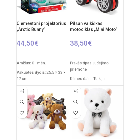
(nepridedamos)
Clementoni projektorius
Pilsan vaikiškas
„Arctic Bunny”
motociklas „Mini Moto”
44,50
€
38,50
€
Į KREPŠELĮ
Į KREPŠELĮ
Amžius:
0+ mėn.
Prekės tipas: judėjimo
priemonė
Pakuotės dydis:
25.5 × 33 ×
17 cm
Kilmės šalis: Turkija
Prekės svoris:
760 g
Prekės ženklas: Pilsan
Funkcijos:
šviesų
Pakuotės išmatavimai: 65 x
projektorius, melodijos,
13,5 x 41,5 cm
baltasis triukšmas
Produkto išmatavimai: 65 x
Medžiagos:
pliušas,
30 x 42 cm
plastikas
Svoris: 3,16 kg
Priežiūra:
pliušas skalbiamas
Rekomenduojamas amžius: