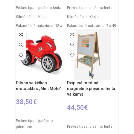
Prekės tipas: piešimo lenta
Prekės tipas: piešimo lenta
Kilmės šalis: Kinija
Kilmės šalis: Kinija
Pakuotės išmatavimai: 12 x
Pakuotės išmatavimai: 7 x 49
53,5 x 76,5 cm
x 35 cm
Produkto išmatavimai: 33 x
Produkto išmatavimai: 33,5 x
58 x 110 cm
32 x 54,5 cm
Rekomenduojamas amžius:
Rekomenduojamas amžius:
nuo 3 metų
nuo 3 metų
Pilsan vaikiškas
Dvipusė medinė
motociklas „Mini Moto”
magnetinė piešimo lenta
vaikams
38,50
€
44,50
€
Į KREPŠELĮ
Į KREPŠELĮ
Prekės tipas: judėjimo
Prekės tipas: piešimo lenta
priemonė