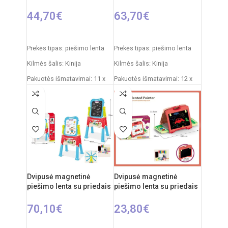
44,70
€
63,70
€
Į KREPŠELĮ
Į KREPŠELĮ
Prekės tipas: piešimo lenta
Prekės tipas: piešimo lenta
Kilmės šalis: Kinija
Kilmės šalis: Kinija
Pakuotės išmatavimai: 11 x
Pakuotės išmatavimai: 12 x
43 x 50 cm
53,5 x 61,5 cm
Produkto išmatavimai: 30 x
Produkto išmatavimai: 33 x
49 x 67 cm
58 x 84 cm
Rekomenduojamas amžius:
Rekomenduojamas amžius:
nuo 3 metų
nuo 3 metų
Dvipusė magnetinė
Dvipusė magnetinė
piešimo lenta su priedais
piešimo lenta su priedais
70,10
€
23,80
€
Į KREPŠELĮ
Į KREPŠELĮ