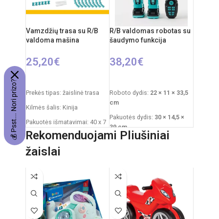
Komplekte: automobilis,
Reiklaingi elementai: 2xAA
nuotolinio valdymo pultelis
pulteliui + 4xAA mašinai
Medžiagos: plastikas,
Vamzdžių trasa su R/B
R/B valdomas robotas su
metalas
valdoma mašina
šaudymo funkcija
25,20
€
38,20
€
Į KREPŠELĮ
Į KREPŠELĮ
💰 Psst... Nori prizo?
Prekės tipas: žaislinė trasa
Roboto dydis:
22 × 11 × 33,5
cm
Kilmės šalis: Kinija
Pakuotės dydis:
30 × 14,5 ×
Pakuotės išmatavimai: 40 x 7
39 cm
x 34 cm
Rekomenduojami Pliušiniai
Pakuotės svoris:
1,5 kg
Dalių skaičius: 19
žaislai
Medžiaga: plastikas
Produkto medžiaga: plastikas
(PVC)
Komplekte: robotas, valdymo
pultas, ~10 šovinių
Rekomenduojamas amžius:
nuo 5 metų
Rekomenduojamas amžius:
nuo 3 metų
Elementai: 2 x AA