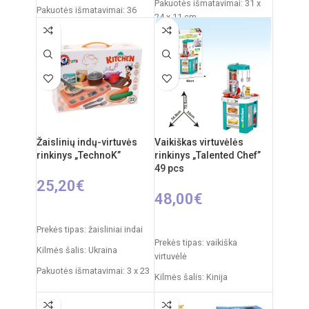
Pakuotės išmatavimai: 31 x
Pakuotės išmatavimai: 36
24 x 11 cm
x 27 x 11 cm
Svoris: 490 g
Svoris: 0,5 kg
Rekomenduojamas amžius:
Produkto medžiaga: plastikas
nuo 3 metų
Rekomenduojamas amžius:
Reikalingi elementai: 2xAA
nuo 3 metų
Medžiaga: Plastikas
Kilmės šalis: Kinija
Žaislinių indų-virtuvės
Vaikiškas virtuvėlės
rinkinys „TechnoK”
rinkinys „Talented Chef”
49 pcs
25,20
€
48,00
€
Į KREPŠELĮ
Į KREPŠELĮ
Prekės tipas: žaisliniai indai
Prekės tipas: vaikiška
Kilmės šalis: Ukraina
virtuvėlė
Pakuotės išmatavimai: 3 x 23
Kilmės šalis: Kinija
x 10 cm
Pakuotės išmatavimai: 11,5 x
Produkto medžiaga: plastikas