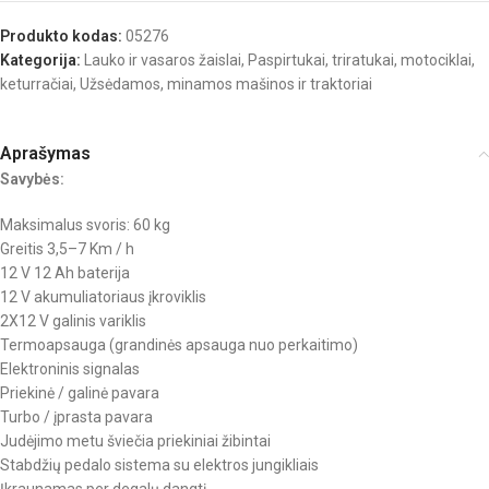
Produkto kodas:
05276
Kategorija:
Lauko ir vasaros žaislai
,
Paspirtukai, triratukai, motociklai,
keturračiai
,
Užsėdamos, minamos mašinos ir traktoriai
Aprašymas
Savybės:
Maksimalus svoris: 60 kg
Greitis 3,5–7 Km / h
12 V 12 Ah baterija
12 V akumuliatoriaus įkroviklis
2X12 V galinis variklis
Termoapsauga (grandinės apsauga nuo perkaitimo)
Elektroninis signalas
Priekinė / galinė pavara
Turbo / įprasta pavara
Judėjimo metu šviečia priekiniai žibintai
Stabdžių pedalo sistema su elektros jungikliais