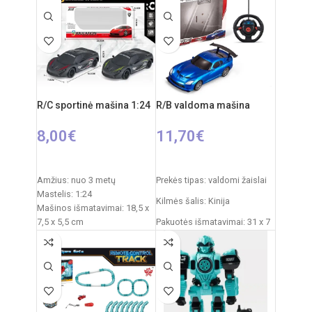
Džipo išmatavimai: 27 x 17 x
Rekomenduojamas amžius:
17 cm
nuo 3 metų
Rekomenduojamas amžius:
Elementai: 3x AA
nuo 6 metų
Valdymo pulto elementai: 2 x
AA (nepridedamos)
R/C sportinė mašina 1:24
R/B valdoma mašina
Mašinos akumuliatorius: 4.8V
8,00
€
11,70
€
Į KREPŠELĮ
PASIRINKTI SAVYBES
Amžius: nuo 3 metų
Prekės tipas: valdomi žaislai
Mastelis: 1:24
Kilmės šalis: Kinija
Mašinos išmatavimai: 18,5 x
7,5 x 5,5 cm
Pakuotės išmatavimai: 31 x 7
Pakuotės išmatavimai: 23,5 x
x 25 cm
11,5 x 9,3 cm
Automobilio išmatavimai: 20
Maitinimas mašinai: 3 x AA
x 9 cm
elementai (nepridedami)
Maitinimas pulteliui: 2 x AA
Rekomenduojamas amžius:
elementai (nepridedami)
nuo 3 metų