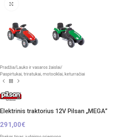
Click to enlarge
Pradžia
/
Lauko ir vasaros žaislai
/
Paspirtukai, triratukai, motociklai, keturračiai
Elektrinis traktorius 12V Pilsan „MEGA”
291,00
€
Prekės tipas: judėjimo priemonė