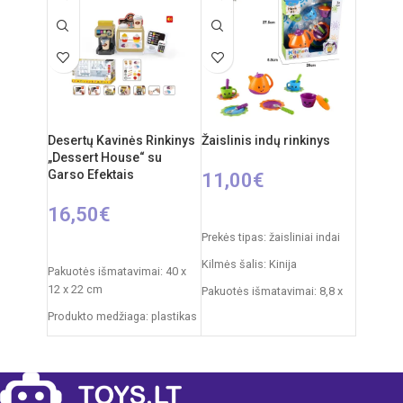
48 x 70 cm
Rekomenduojamas amžius:
Virtuvėlės išmatavimai: 33 x
nuo 3 metų
34,5 x 72,5 cm
Produkto medžiaga: plastikas
Rekomenduojamas amžius:
nuo 3 metų
Desertų Kavinės Rinkinys
Žaislinis indų rinkinys
Elementai: 3 x AA
„Dessert House“ su
(nepridedamos)
Garso Efektais
11,00
€
16,50
€
Į KREPŠELĮ
Prekės tipas: žaisliniai indai
Į KREPŠELĮ
Kilmės šalis: Kinija
Pakuotės išmatavimai: 40 x
12 x 22 cm
Pakuotės išmatavimai: 8,8 x
26 x 27,5 cm
Produkto medžiaga: plastikas
Produkto medžiaga: plastikas
Rekomenduojamas amžius:
nuo 3 metų
Rekomenduojamas amžius:
nuo 3 metų
Elementai: 2 x AA