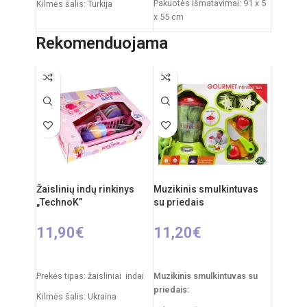
Pakuotės išmatavimai: 91 x 5
Kilmės šalis: Turkija
x 55 cm
Prekės ženklas: Pilsan
Produkto išmatavimai: 86 x
Rekomenduojama
Pakuotės išmatavimai: 65 x
53 x 45 cm
13,5 x 41,5 cm
Produkto išmatavimai: 65 x
30 x 42 cm
Svoris: 3,16 kg
Rekomenduojamas amžius:
nuo 3 metų
Žaislinių indų rinkinys
Muzikinis smulkintuvas
„TechnoK”
su priedais
11,90
€
11,20
€
Į KREPŠELĮ
Į KREPŠELĮ
Prekės tipas: žaisliniai indai
Muzikinis smulkintuvas su
priedais:
Kilmės šalis: Ukraina