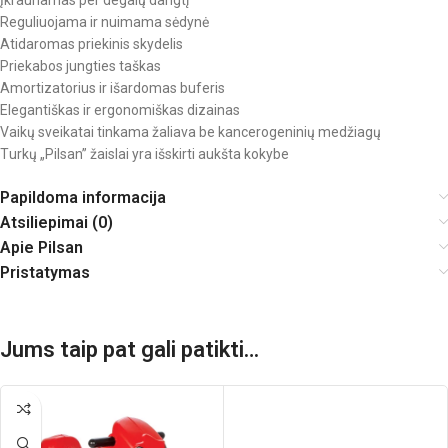
Įkraunamas per degalų dangtį
Reguliuojama ir nuimama sėdynė
Atidaromas priekinis skydelis
Priekabos jungties taškas
Amortizatorius ir išardomas buferis
Elegantiškas ir ergonomiškas dizainas
Vaikų sveikatai tinkama žaliava be kancerogeninių medžiagų
Тurkų „Pilsan” žaislai yra išskirti aukšta kokybe
Papildoma informacija
Atsiliepimai (0)
Apie Pilsan
Pristatymas
Jums taip pat gali patikti…