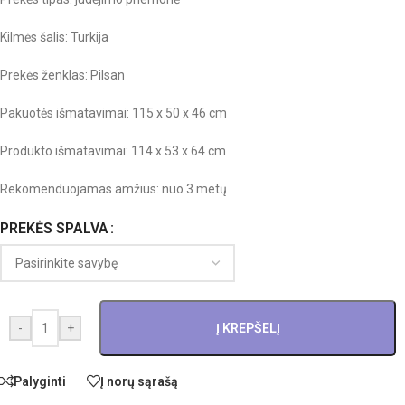
Kilmės šalis: Turkija
Prekės ženklas: Pilsan
Pakuotės išmatavimai: 115 x 50 x 46 cm
Produkto išmatavimai: 114 x 53 x 64 cm
Rekomenduojamas amžius: nuo 3 metų
PREKĖS SPALVA
-
+
Į KREPŠELĮ
Palyginti
Į norų sąrašą