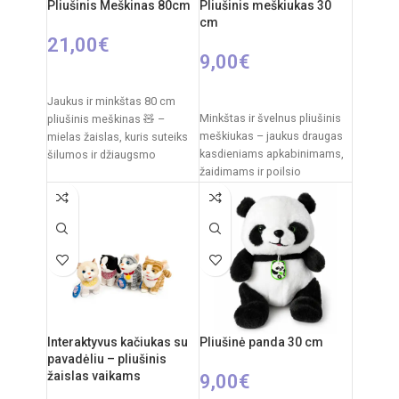
išimant vidinį modulį
Pliušinis Meškinas 80cm
Pliušinis meškiukas 30
nuo 3 metų
cm
Kilmės šalis:
Italija /
21,00
€
Clementoni
9,00
€
PASIRINKTI SAVYBES
Į KREPŠELĮ
Jaukus ir minkštas 80 cm
Minkštas ir švelnus pliušinis
pliušinis meškinas 🧸 –
meškiukas – jaukus draugas
mielas žaislas, kuris suteiks
kasdieniams apkabinimams,
šilumos ir džiaugsmo
žaidimams ir poilsio
kiekvienam vaikui. Švelnus
akimirkoms. Klasikinis
pliušas,
dizainas su dekoratyviniu
kaspinėliu suteikia
Interaktyvus kačiukas su
Pliušinė panda 30 cm
pavadėliu – pliušinis
žaislas vaikams
9,00
€