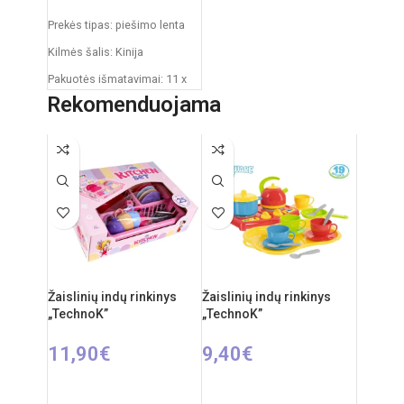
Prekės tipas: piešimo lenta
Kilmės šalis: Kinija
Pakuotės išmatavimai: 11 x
43 x 50 cm
Rekomenduojama
Produkto išmatavimai: 30 x
49 x 67 cm
Rekomenduojamas amžius:
nuo 3 metų
Žaislinių indų rinkinys
Žaislinių indų rinkinys
„TechnoK”
„TechnoK”
11,90
€
9,40
€
Į KREPŠELĮ
Į KREPŠELĮ