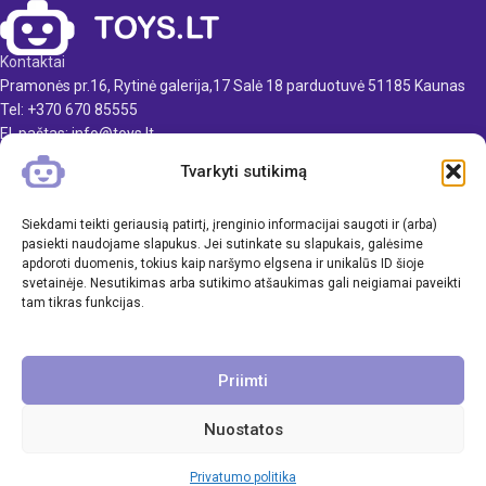
Rekomenduojamas amžius:
Rekomenduojamas amžius:
nuo 3 metų
nuo 3 metų
Kontaktai
Pramonės pr.16, Rytinė galerija,17 Salė 18 parduotuvė 51185 Kaunas
Tel: +370 670 85555
El. paštas: info@toys.lt
Tvarkyti sutikimą
TOYS.LT
KLIENTAMS
Siekdami teikti geriausią patirtį, įrenginio informacijai saugoti ir (arba)
pasiekti naudojame slapukus. Jei sutinkate su slapukais, galėsime
apdoroti duomenis, tokius kaip naršymo elgsena ir unikalūs ID šioje
INFORMACIJA
svetainėje. Nesutikimas arba sutikimo atšaukimas gali neigiamai paveikti
tam tikras funkcijas.
Priimti
Nuostatos
Visos teisės saugomos. UAB Inavi & Co
Privatumo politika