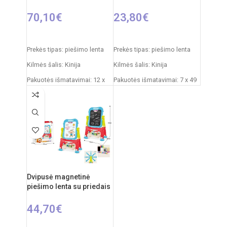
70,10
€
23,80
€
Į KREPŠELĮ
Į KREPŠELĮ
Prekės tipas: piešimo lenta
Prekės tipas: piešimo lenta
Kilmės šalis: Kinija
Kilmės šalis: Kinija
Pakuotės išmatavimai: 12 x
Pakuotės išmatavimai: 7 x 49
53,5 x 76,5 cm
x 35 cm
Produkto išmatavimai: 33 x
Produkto išmatavimai: 33,5 x
58 x 110 cm
32 x 54,5 cm
Rekomenduojamas amžius:
Rekomenduojamas amžius:
nuo 3 metų
nuo 3 metų
Dvipusė magnetinė
piešimo lenta su priedais
44,70
€
Į KREPŠELĮ