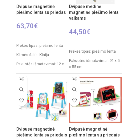
Dvipusė magnetinė
Dvipusė medinė
piešimo lenta su priedas
magnetinė piešimo lenta
vaikams
63,70
€
44,50
€
Į KREPŠELĮ
Į KREPŠELĮ
Prekės tipas: piešimo lenta
Prekės tipas: piešimo lenta
Kilmės šalis: Kinija
Pakuotės išmatavimai: 91 x 5
Pakuotės išmatavimai: 12 x
x 55 cm
53,5 x 61,5 cm
Produkto išmatavimai: 86 x
Produkto išmatavimai: 33 x
53 x 45 cm
58 x 84 cm
Rekomenduojamas amžius:
nuo 3 metų
Dvipusė magnetinė
Dvipusė magnetinė
piešimo lenta su priedais
piešimo lenta su priedais