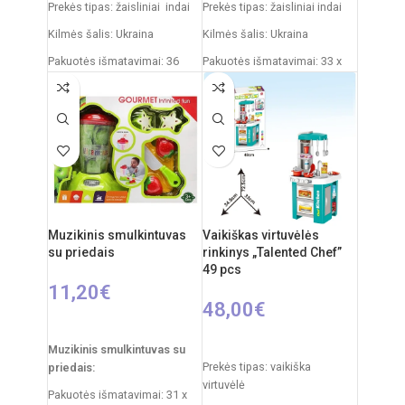
Prekės tipas: žaisliniai indai
Prekės tipas: žaisliniai indai
Kilmės šalis: Ukraina
Kilmės šalis: Ukraina
Pakuotės išmatavimai: 36
Pakuotės išmatavimai: 33 x
x 27 x 11 cm
23 x 10 cm
Svoris: 0,5 kg
Produkto medžiaga: plastikas
Produkto medžiaga: plastikas
Rekomenduojamas amžius:
nuo 3 metų
Rekomenduojamas amžius:
nuo 3 metų
Muzikinis smulkintuvas
Vaikiškas virtuvėlės
su priedais
rinkinys „Talented Chef”
49 pcs
11,20
€
48,00
€
Į KREPŠELĮ
Į KREPŠELĮ
Muzikinis smulkintuvas su
Prekės tipas: vaikiška
priedais:
virtuvėlė
Pakuotės išmatavimai: 31 x