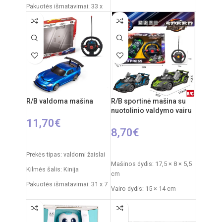
Pakuotės išmatavimai: 33 x
x 15 x 12 cm
18 x 16 cm
Rekomenduojamas amžius:
Mašinos ilgis: 30 cm
nuo 6 metų
Dažnis: 2,4 GHz
Reiklaingi elementai: 2xAA +
3xAAA
Nuotolinio valdymo pultas:
2xAA elementai
RC automobilio
akumuliatorius: 3,7V
R/B valdoma mašina
R/B sportinė mašina su
Rekomenduojamas amžius:
nuotolinio valdymo vairu
nuo 6 metų
11,70
€
8,70
€
PASIRINKTI SAVYBES
PASIRINKTI SAVYBES
Prekės tipas: valdomi žaislai
Mašinos dydis: 17,5 × 8 × 5,5
Kilmės šalis: Kinija
cm
Pakuotės išmatavimai: 31 x 7
Vairo dydis: 15 × 14 cm
x 25 cm
Pakuotės dydis: 33 × 5,5 ×
Automobilio išmatavimai: 20
23,5 cm
x 9 cm