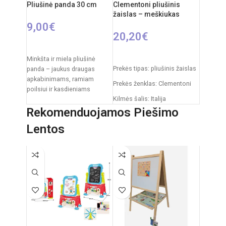
Pliušinė panda 30 cm
Clementoni pliušinis
žaislas – meškiukas
9,00
€
20,20
€
Į KREPŠELĮ
Į KREPŠELĮ
Minkšta ir miela pliušinė
Prekės tipas: pliušinis žaislas
panda – jaukus draugas
apkabinimams, ramiam
Prekės ženklas: Clementoni
poilsiui ir kasdieniams
Kilmės šalis: Italija
žaidimams. Klasikinis juodai
baltas pandos dizainas,
Rekomenduojamos Piešimo
Pakuotės išmatavimai: 31 x
švelnus
20 x 11 cm
Lentos
Rekomenduojamas amžius:
nuo 0 mėnesių