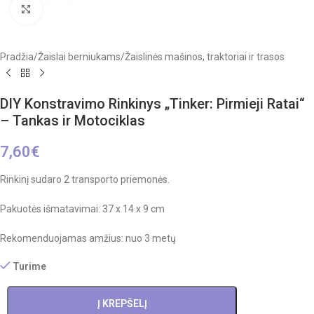
Click to enlarge
Pradžia
/
Žaislai berniukams
/
Žaislinės mašinos, traktoriai ir trasos
DIY Konstravimo Rinkinys „Tinker: Pirmieji Ratai“
– Tankas ir Motociklas
7,60
€
Rinkinį sudaro 2 transporto priemonės.
Pakuotės išmatavimai: 37 x 14 x 9 cm
Rekomenduojamas amžius: nuo 3 metų
Turime
Į KREPŠELĮ