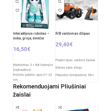
Svoris: 0,3 kg
Rekomenduojamas amžius:
Reikalingi elementai: 3 × AA
nuo 3 metų
(nepridedami)
Reiklaingi elementai: 2xAA
Amžius: nuo 3 metų
pulteliui + 4xAA mašinai
Interaktyvus robotas –
R/B valdomas džipas
šoka, groja, šviečia
29,40
€
16,50
€
PASIRINKTI SAVYBES
Į KREPŠELĮ
Prekės tipas: valdomi žaislai
Maitinimas: 3 × AA baterijos
Kilmės šalis: Kinija
(neįtrauktos)
Roboto aukštis: apie 21–22
Pakuotės išmatavimai: 38 x
cm
20 x 20 cm
Pakuotės išmatavimai: 21 ×
Rekomenduojami Pliušiniai
Džipo išmatavimai: 27 x 17 x
9,5 × 28 cm
17 cm
žaislai
Pakuotės svoris: 0,6 kg
Medžiaga: plastikas
Rekomenduojamas amžius:
Rekomenduojamas amžius:
nuo 6 metų
nuo 3 metų