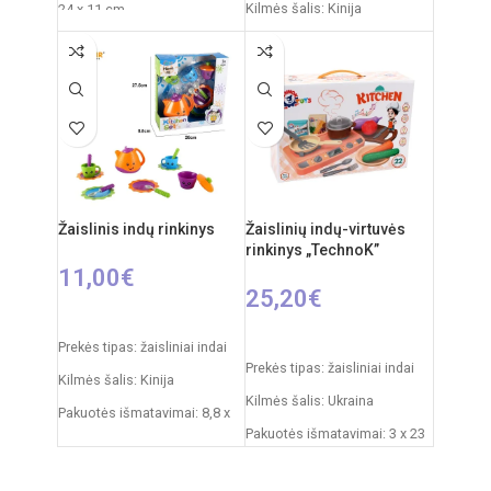
Kilmės šalis: Kinija
24 x 11 cm
Pakuotės išmatavimai: 11,5 x
Svoris: 490 g
48 x 70 cm
Rekomenduojamas amžius:
Virtuvėlės išmatavimai: 33 x
nuo 3 metų
34,5 x 72,5 cm
Reikalingi elementai: 2xAA
Produkto medžiaga: plastikas
Medžiaga: Plastikas
Rekomenduojamas amžius:
Kilmės šalis: Kinija
nuo 3 metų
Žaislinis indų rinkinys
Žaislinių indų-virtuvės
Elementai: 3 x AA
rinkinys „TechnoK”
(nepridedamos)
11,00
€
25,20
€
Į KREPŠELĮ
Į KREPŠELĮ
Prekės tipas: žaisliniai indai
Prekės tipas: žaisliniai indai
Kilmės šalis: Kinija
Kilmės šalis: Ukraina
Pakuotės išmatavimai: 8,8 x
Pakuotės išmatavimai: 3 x 23
26 x 27,5 cm
x 10 cm
Produkto medžiaga: plastikas
Produkto medžiaga: plastikas