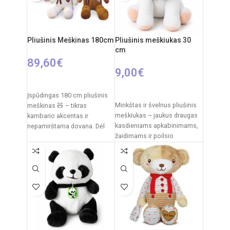
Medžiagos:
pliušas,
plastikas
Priežiūra:
pliušas skalbiamas
išimant vidinį modulį
Pliušinis Meškinas 180cm
Pliušinis meškiukas 30
cm
Kilmės šalis:
Italija /
89,60
€
Clementoni
9,00
€
PASIRINKTI SAVYBES
Į KREPŠELĮ
Įspūdingas 180 cm pliušinis
Minkštas ir švelnus pliušinis
meškinas 🧸 – tikras
meškiukas – jaukus draugas
kambario akcentas ir
kasdieniams apkabinimams,
nepamirštama dovana. Dėl
žaidimams ir poilsio
savo dydžio jis tampa ne tik
akimirkoms. Klasikinis
dizainas su dekoratyviniu
kaspinėliu suteikia