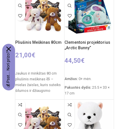
Valdymo pulto elementai: 2 x
AA (nepridedamos)
Mašinos akumuliatorius: 4.8V
Pliušinis Meškinas 80cm
Clementoni projektorius
„Arctic Bunny”
💰 Psst... Nori prizo?
21,00
€
44,50
€
PASIRINKTI SAVYBES
Į KREPŠELĮ
Jaukus ir minkštas 80 cm
Amžius:
0+ mėn.
pliušinis meškinas 🧸 –
mielas žaislas, kuris suteiks
Pakuotės dydis:
25.5 × 33 ×
šilumos ir džiaugsmo
17 cm
kiekvienam vaikui. Švelnus
Prekės svoris:
760 g
pliušas,
Funkcijos:
šviesų
projektorius, melodijos,
baltasis triukšmas