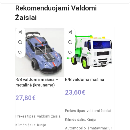
Pakuotės išmatavimai: 28 × 19 × 5
Rekomenduojami Valdomi
Pakuotės išmatavimai- 39 x 30 x 7
cm
cm
Žaislai
Rekomenduojamas amžius: nuo 8
Svoris - 1,2kg
metų
Rekomenduojamas amžius - nuo 3
metų
Kilmės šalis - Kinija
R/B valdoma mašina –
R/B valdoma mašina
metalinė (kraunama)
23,60
€
27,80
€
Į KREPŠELĮ
PASIRINKTI SAVYBES
Prekės tipas: valdomi žaislai
Prekės tipas: valdomi žaislai
Kilmės šalis: Kinija
Kilmės šalis: Kinija
Automobilio išmatavimai: 31