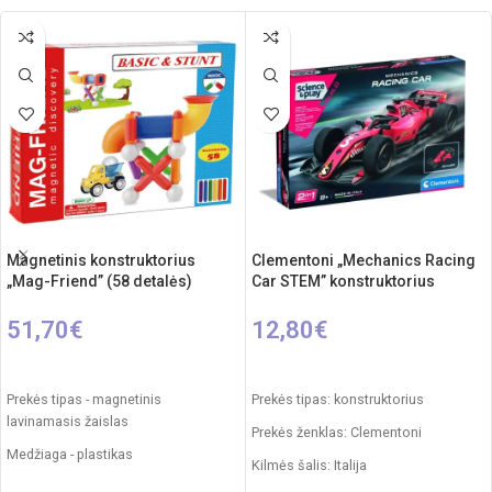
Magnetinis konstruktorius
Clementoni „Mechanics Racing
„Mag-Friend” (58 detalės)
Car STEM” konstruktorius
51,70
€
12,80
€
Į KREPŠELĮ
Į KREPŠELĮ
Prekės tipas - magnetinis
Prekės tipas: konstruktorius
lavinamasis žaislas
Prekės ženklas: Clementoni
Medžiaga - plastikas
Kilmės šalis: Italija
Detalių sk. - 58vnt.