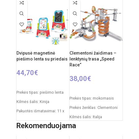
Produkto išmatavimai: 33 x
53 x 45 cm
58 x 110 cm
Rekomenduojamas amžius:
nuo 3 metų
Dvipusė magnetinė
Clementoni žaidimas –
piešimo lenta su priedais
lenktynių trasa „Speed
Race”
44,70
€
38,00
€
Į KREPŠELĮ
Į KREPŠELĮ
Prekės tipas: piešimo lenta
Prekės tipas: mokomasis
Kilmės šalis: Kinija
Prekės ženklas: Clementoni
Pakuotės išmatavimai: 11 x
Kilmės šalis: Italija
43 x 50 cm
Rekomenduojama
Pakuotės išmatavimai: 47 x 9
Produkto išmatavimai: 30 x
x 34 cm
49 x 67 cm