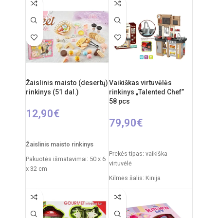
Rekomenduojamas amžius:
Rekomenduojamas amžius:
nuo 6 metų
nuo 3 metų
Žaislinis maisto (desertų)
Vaikiškas virtuvėlės
rinkinys (51 dal.)
rinkinys „Talented Chef”
58 pcs
12,90
€
79,90
€
Į KREPŠELĮ
Į KREPŠELĮ
Žaislinis maisto rinkinys
Prekės tipas: vaikiška
Pakuotės išmatavimai: 50 x 6
virtuvėlė
x 32 cm
Kilmės šalis: Kinija
Kilmės šalis: Kinija
Pakuotės išmatavimai: 14,5 x
Rekomenduojamas amžius:
55 x 63 cm
nuo 3 metų
Virtuvėlės išmatavimai: 35 x