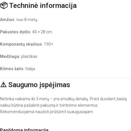
📦
Techninė informacija
Amžius:
nuo 8 metų
Pakuotės dydis:
40 × 28 cm
Komponentų skaičius:
190+
Medžiaga:
plastikas
Kilmės šalis:
Italija
⚠️
Saugumo įspėjimas
Netinka vaikams iki 3 metų – yra smulkių detalių. Prieš duodant žaislą
vaikui būtina pašalinti pakuotę ir tvirtinimo elementus.
Rekomenduojama naudoti prižiūrint suaugusiajam.
Papildoma informacija