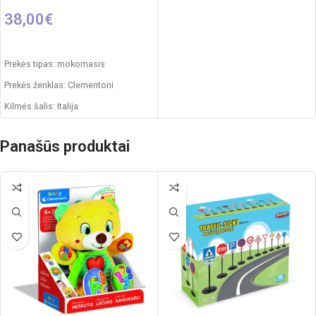
38,00
€
Į KREPŠELĮ
Prekės tipas: mokomasis
Prekės ženklas: Clementoni
Kilmės šalis: Italija
Pakuotės išmatavimai: 47 x 9 x 34
cm
Panašūs produktai
Rekomenduojamas amžius: nuo 6
metų