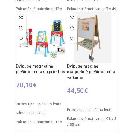
Pakuotės išmatavimai: 12 x
Pakuotės išmatavimai: 7 x 49
53,5 x 61,5 cm
x 35 cm
Produkto išmatavimai: 33 x
Produkto išmatavimai: 33,5 x
58 x 84 cm
32 x 54,5 cm
Rekomenduojamas amžius:
Rekomenduojamas amžius:
nuo 3 metų
nuo 3 metų
Dvipusė magnetinė
Dvipusė medinė
piešimo lenta su priedais
magnetinė piešimo lenta
vaikams
70,10
€
44,50
€
Į KREPŠELĮ
Į KREPŠELĮ
Prekės tipas: piešimo lenta
Prekės tipas: piešimo lenta
Kilmės šalis: Kinija
Pakuotės išmatavimai: 91 x 5
Pakuotės išmatavimai: 12 x
x 55 cm
53,5 x 76,5 cm
Produkto išmatavimai: 86 x