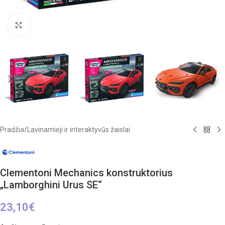
Click to enlarge
Pradžia
/
Lavinamieji ir interaktyvūs žaislai
Clementoni Mechanics konstruktorius
„Lamborghini Urus SE“
23,10
€