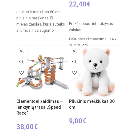
22,40
€
PASIRINKTI SAVYBES
Jaukus ir minkštas 80 cm
PASIRINKTI SAVYBES
pliušinis meškinas 🧸 –
Prekės tipas: interaktyvus
mielas žaislas, kuris suteiks
žaislas
šilumos ir džiaugsmo
kiekvienam vaikui. Švelnus
Pakuotės išmatavimai: 14 x
pliušas,
26 x 28 cm
Žaislo išmatavimai: 27 × 12 ×
27 cm
Rekomenduojamas amžius:
nuo 3 metų
Elementai: 3 x AA
(nepridedamos)
Clementoni žaidimas –
Pliušinis meškiukas 30
lenktynių trasa „Speed
cm
Race”
9,00
€
38,00
€
Į KREPŠELĮ
Į KREPŠELĮ