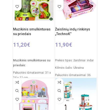
63 x 84 cm
Produkto medžiaga: plastikas
Rekomenduojamas amžius:
nuo 3 metų
Muzikinis smulkintuvas
Žaislinių indų rinkinys
Elementai: 3 x AA
su priedais
„TechnoK”
(nepridedamos)
11,20
€
11,90
€
Į KREPŠELĮ
Į KREPŠELĮ
Muzikinis smulkintuvas su
Prekės tipas: žaisliniai indai
priedais:
Kilmės šalis: Ukraina
Pakuotės išmatavimai: 31 x
Pakuotės išmatavimai: 36
24 x 11 cm
x 27 x 11 cm
Svoris: 490 g
Svoris: 0,5 kg
Rekomenduojamas amžius:
Produkto medžiaga: plastikas
nuo 3 metų
Rekomenduojamas amžius:
Reikalingi elementai: 2xAA
nuo 3 metų