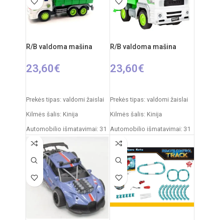
R/B valdoma mašina
R/B valdoma mašina
23,60
€
23,60
€
Į KREPŠELĮ
Į KREPŠELĮ
Prekės tipas: valdomi žaislai
Prekės tipas: valdomi žaislai
Kilmės šalis: Kinija
Kilmės šalis: Kinija
Automobilio išmatavimai: 31
Automobilio išmatavimai: 31
x 15 x 12 cm
x 15 x 12 cm
Rekomenduojamas amžius:
Rekomenduojamas amžius:
nuo 6 metų
nuo 6 metų
Reiklaingi elementai: 2xAA +
Reiklaingi elementai: 2xAA +
3xAAA
3xAAA