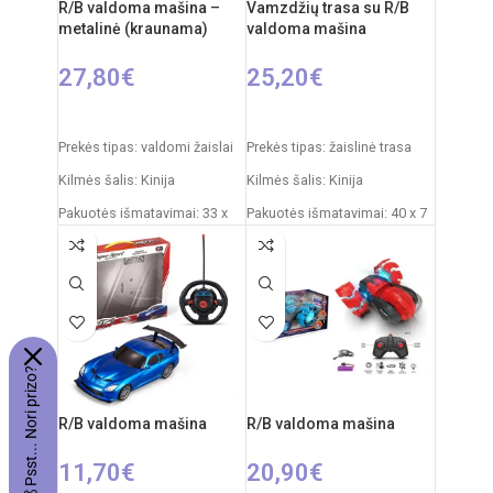
R/B valdoma mašina –
Vamzdžių trasa su R/B
metalinė (kraunama)
valdoma mašina
27,80
€
25,20
€
PASIRINKTI SAVYBES
Į KREPŠELĮ
Prekės tipas: valdomi žaislai
Prekės tipas: žaislinė trasa
Kilmės šalis: Kinija
Kilmės šalis: Kinija
Pakuotės išmatavimai: 33 x
Pakuotės išmatavimai: 40 x 7
18 x 16 cm
x 34 cm
Mašinos ilgis: 30 cm
Dalių skaičius: 19
Dažnis: 2,4 GHz
Produkto medžiaga: plastikas
(PVC)
Nuotolinio valdymo pultas:
2xAA elementai
Rekomenduojamas amžius:
💰 Psst... Nori prizo?
nuo 5 metų
RC automobilio
akumuliatorius: 3,7V
Elementai: 2 x AA
R/B valdoma mašina
R/B valdoma mašina
(nepridedamos)
Rekomenduojamas amžius:
nuo 6 metų
11,70
€
20,90
€