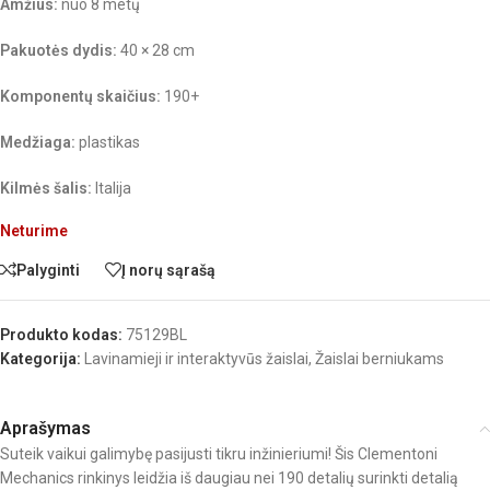
Amžius:
nuo 8 metų
Pakuotės dydis:
40 × 28 cm
Komponentų skaičius:
190+
Medžiaga:
plastikas
Kilmės šalis:
Italija
Neturime
Palyginti
Į norų sąrašą
Produkto kodas:
75129BL
Kategorija:
Lavinamieji ir interaktyvūs žaislai
,
Žaislai berniukams
Aprašymas
Suteik vaikui galimybę pasijusti tikru inžinieriumi! Šis Clementoni
Mechanics rinkinys leidžia iš daugiau nei 190 detalių surinkti detalią