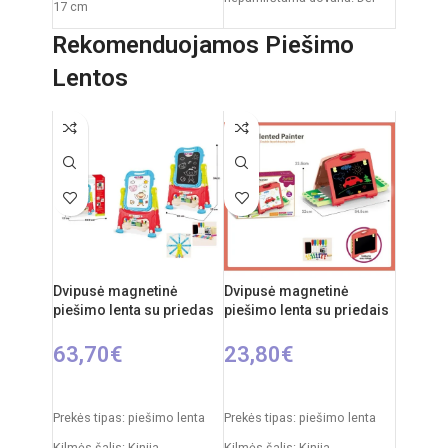
17 cm
savo dydžio jis tampa ne tik
Prekės svoris:
760 g
Rekomenduojamos Piešimo
Funkcijos:
šviesų
Lentos
projektorius, melodijos,
baltasis triukšmas
Medžiagos:
pliušas,
plastikas
Priežiūra:
pliušas skalbiamas
išimant vidinį modulį
Kilmės šalis:
Italija /
Clementoni
Dvipusė magnetinė
Dvipusė magnetinė
piešimo lenta su priedas
piešimo lenta su priedais
63,70
€
23,80
€
Į KREPŠELĮ
Į KREPŠELĮ
Prekės tipas: piešimo lenta
Prekės tipas: piešimo lenta
Kilmės šalis: Kinija
Kilmės šalis: Kinija