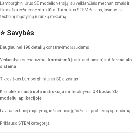
Lamborghini Urus SE modelio versiją, su veikiančiais mechanizmais ir
tikroviška inžinerine struktūra. Tai puikus STEM žaislas, lavinantis
techninį mąstymą ir rankų miklumą.
⭐
Savybės
Daugiau nei
190 detalių
konstravimo iššūkiams
Veikiantys mechanizmai:
kormánmū
(rack-and-pinion) ir
diferencialo
sistema
Tikroviškas Lamborghini Urus SE dizainas
Komplekte
iliustruota instrukcija
ir interaktyvus
QR kodas 3D
modeliui aplikacijoje
Lavina techninį mąstymą, inžinerinius įgūdžius ir problemų sprendimą
Priklauso
STEM
kategorijai