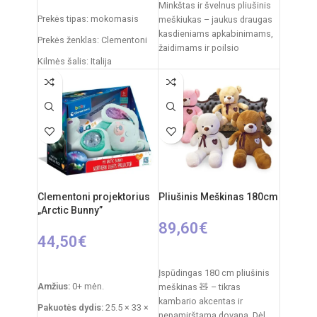
Minkštas ir švelnus pliušinis
Prekės tipas: mokomasis
meškiukas – jaukus draugas
kasdieniams apkabinimams,
Prekės ženklas: Clementoni
žaidimams ir poilsio
Kilmės šalis: Italija
akimirkoms. Klasikinis
dizainas su dekoratyviniu
Pakuotės išmatavimai: 47 x 9
kaspinėliu suteikia
x 34 cm
Rekomenduojamas amžius:
nuo 6 metų
Clementoni projektorius
Pliušinis Meškinas 180cm
„Arctic Bunny”
89,60
€
44,50
€
PASIRINKTI SAVYBES
Į KREPŠELĮ
Įspūdingas 180 cm pliušinis
Amžius:
0+ mėn.
meškinas 🧸 – tikras
kambario akcentas ir
Pakuotės dydis:
25.5 × 33 ×
nepamirštama dovana. Dėl