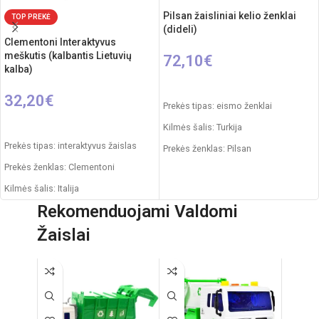
Pilsan žaisliniai kelio ženklai
TOP PREKĖ
(dideli)
Clementoni Interaktyvus
meškutis (kalbantis Lietuvių
72,10
€
kalba)
Į KREPŠELĮ
32,20
€
Prekės tipas: eismo ženklai
Į KREPŠELĮ
Kilmės šalis: Turkija
Prekės tipas: interaktyvus žaislas
Prekės ženklas: Pilsan
Prekės ženklas: Clementoni
Pakuotės išmatavimai: 60 x 45 x 52
cm
Kilmės šalis: Italija
Dalių skaičius: 10
Rekomenduojami Valdomi
Pakuotės išmatavimai: 21 x 15 x 28
cm
Rekomenduojamas amžius: nuo 3
Žaislai
metų
Rekomenduojamas amžius: nuo 6
mėnesių
Elementai: 3 x AA (pridedami)