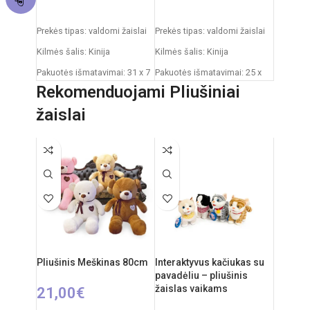
PASIRINKTI SAVYBES
PASIRINKTI SAVYBES
Prekės tipas: valdomi žaislai
Prekės tipas: valdomi žaislai
Kilmės šalis: Kinija
Kilmės šalis: Kinija
Pakuotės išmatavimai: 31 x 7
Pakuotės išmatavimai: 25 x
x 25 cm
13 x 18 cm
Rekomenduojami Pliušiniai
Automobilio išmatavimai: 20
Dažnis: 2,4 GHz
žaislai
x 9 cm
Nuotolinio valdymo pultas:
Rekomenduojamas amžius:
2xAAA elementai
nuo 3 metų
RC automobilio
Reiklaingi elementai: 2xAA
akumuliatorius: 3,7V
pulteliui + 4xAA mašinai
Rekomenduojamas amžius:
nuo 6 metų
Pliušinis Meškinas 80cm
Interaktyvus kačiukas su
pavadėliu – pliušinis
žaislas vaikams
21,00
€