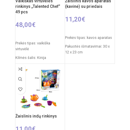
Vaikiškas virtuvėlės
Žaislinis kavos aparatas
Reikalingi elementai: 2xAA
rinkinys „Talented Chef”
(kavinė) su priedais
(nepridedama)
49 pcs
11,20
€
48,00
€
Į KREPŠELĮ
Į KREPŠELĮ
Prekės tipas: kavos aparatas
Prekės tipas: vaikiška
Pakuotės išmatavimai: 30 x
virtuvėlė
12 x 23 cm
Kilmės šalis: Kinija
Rekomenduojamas amžius:
Pakuotės išmatavimai: 11,5 x
nuo 3 metų
48 x 70 cm
Virtuvėlės išmatavimai: 33 x
34,5 x 72,5 cm
Produkto medžiaga: plastikas
Rekomenduojamas amžius:
nuo 3 metų
Žaislinis indų rinkinys
Elementai: 3 x AA
(nepridedamos)
11,00
€