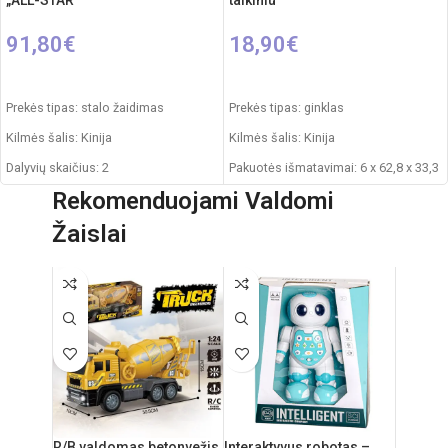
„ALL-STAR”
taikiniu
91,80
€
18,90
€
Į KREPŠELĮ
Į KREPŠELĮ
Prekės tipas: stalo žaidimas
Prekės tipas: ginklas
Kilmės šalis: Kinija
Kilmės šalis: Kinija
Dalyvių skaičius: 2
Pakuotės išmatavimai: 6 x 62,8 x 33,3
cm
Rekomenduojami Valdomi
Pakuotės išmatavimai: 12 x 99 x 54
cm
Rekomenduojamas amžius: nuo 8
Žaislai
metų
Produkto išmatavimai: 12 x 89 x 48
cm
Svoris: 5.250 kg
Produkto medžiaga: plastikas,
metalas
Rekomenduojamas amžius: nuo 4
metų
R/B valdomas betonvežis
Interaktyvus robotas –