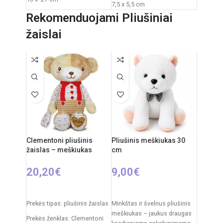
7,5 x 5,5 cm
Roboto išmatavimai: 18 x 9 x
Pakuotės išmatavimai: 23,5 x
Rekomenduojami Pliušiniai
22 cm
11,5 x 9,3 cm
žaislai
Maitinimas mašinai: 3 x AA
Rekomenduojamas amžius:
elementai (nepridedami)
nuo 3 metų
Maitinimas pulteliui: 2 x AA
Elementai: 3x AA
elementai (nepridedami)
Komplekte: automobilis,
nuotolinio valdymo pultelis
Medžiagos: plastikas,
metalas
Clementoni pliušinis
Pliušinis meškiukas 30
žaislas – meškiukas
cm
20,20
€
9,00
€
Į KREPŠELĮ
Į KREPŠELĮ
Prekės tipas: pliušinis žaislas
Minkštas ir švelnus pliušinis
meškiukas – jaukus draugas
Prekės ženklas: Clementoni