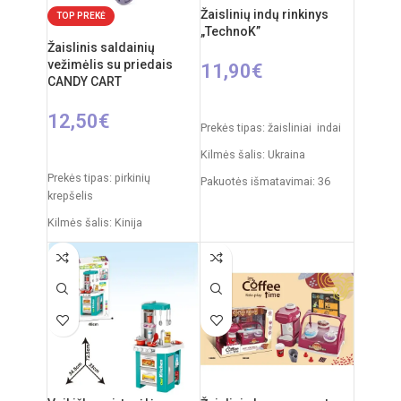
Žaislinių indų rinkinys
TOP PREKĖ
„TechnoK”
Žaislinis saldainių
vežimėlis su priedais
11,90
€
CANDY CART
Į KREPŠELĮ
12,50
€
Prekės tipas: žaisliniai indai
Į KREPŠELĮ
Kilmės šalis: Ukraina
Prekės tipas: pirkinių
Pakuotės išmatavimai: 36
krepšelis
x 27 x 11 cm
Kilmės šalis: Kinija
Svoris: 0,5 kg
Pakuotės išmatavimai: 35 x 7
Produkto medžiaga: plastikas
x 27 cm
Rekomenduojamas amžius:
Produkto išmatavimai: 24,5 x
nuo 3 metų
26 x 15,5 cm
Produkto medžiaga: plastikas
Rekomenduojamas amžius:
nuo 3 metų