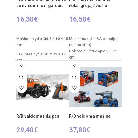
su šviesomis ir garsais
šoka, groja, šviečia
16,30
€
16,50
€
Į KREPŠELĮ
Į KREPŠELĮ
Mašinos dydis:
30.5 × 10 × 15
Maitinimas: 3 × AA baterijos
cm
(neįtrauktos)
Roboto aukštis: apie 21–22
Pakuotės dydis:
41 × 12 × 17
cm
cm
Pakuotės išmatavimai: 21 ×
Rekomenduojamas amžius:
9,5 × 28 cm
nuo 3 metų
Pakuotės svoris: 0,6 kg
Medžiaga: plastikas
Reikalingi elementai:
4×AA
Rekomenduojamas amžius:
mašinai
+
2×AA pultui
nuo 3 metų
R/B valdomas džipas
R/B valdoma mašina
29,40
€
37,80
€