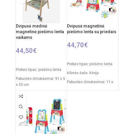
nuo 3 metų
nuo 3 metų
Dvipusė medinė
Dvipusė magnetinė
magnetinė piešimo lenta
piešimo lenta su priedais
vaikams
44,70
€
44,50
€
Į KREPŠELĮ
Į KREPŠELĮ
Prekės tipas: piešimo lenta
Prekės tipas: piešimo lenta
Kilmės šalis: Kinija
Pakuotės išmatavimai: 91 x 5
Pakuotės išmatavimai: 11 x
x 55 cm
43 x 50 cm
Produkto išmatavimai: 86 x
Produkto išmatavimai: 30 x
53 x 45 cm
49 x 67 cm
Rekomenduojamas amžius:
nuo 3 metų