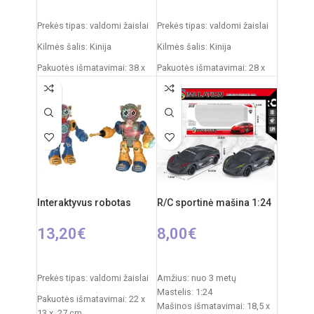
PASIRINKTI SAVYBES
PASIRINKTI SAVYBES
Prekės tipas: valdomi žaislai
Prekės tipas: valdomi žaislai
Kilmės šalis: Kinija
Kilmės šalis: Kinija
Pakuotės išmatavimai: 38 x
Pakuotės išmatavimai: 28 x
20 x 20 cm
19 x 18 cm
Džipo išmatavimai: 27 x 17 x
Dažnis: 2,4 GHz
17 cm
Nuotolinio valdymo pultas:
Rekomenduojamas amžius:
2xAA elementai
nuo 6 metų
RC automobilio
Valdymo pulto elementai: 2 x
akumuliatorius: 3,7V
AA (nepridedamos)
Rekomenduojamas amžius:
Interaktyvus robotas
R/C sportinė mašina 1:24
Mašinos akumuliatorius: 4.8V
nuo 14 metų
13,20
€
8,00
€
PASIRINKTI SAVYBES
Į KREPŠELĮ
Prekės tipas: valdomi žaislai
Amžius: nuo 3 metų
Mastelis: 1:24
Pakuotės išmatavimai: 22 x
Mašinos išmatavimai: 18,5 x
13 x 27 cm