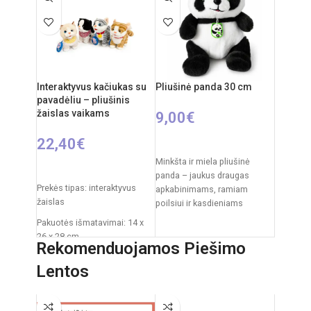
Interaktyvus kačiukas su
Pliušinė panda 30 cm
pavadėliu – pliušinis
žaislas vaikams
9,00
€
22,40
€
Į KREPŠELĮ
Minkšta ir miela pliušinė
PASIRINKTI SAVYBES
panda – jaukus draugas
Prekės tipas: interaktyvus
apkabinimams, ramiam
žaislas
poilsiui ir kasdieniams
žaidimams. Klasikinis juodai
Pakuotės išmatavimai: 14 x
baltas pandos dizainas,
26 x 28 cm
Rekomenduojamos Piešimo
švelnus
Žaislo išmatavimai: 27 × 12 ×
Lentos
27 cm
Rekomenduojamas amžius:
nuo 3 metų