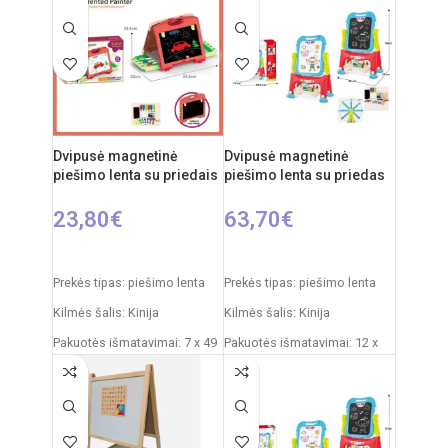
Elementai: 3 x AA
(nepridedamos)
Dvipusė magnetinė
Dvipusė magnetinė
piešimo lenta su priedais
piešimo lenta su priedas
23,80
€
63,70
€
Į KREPŠELĮ
Į KREPŠELĮ
Prekės tipas: piešimo lenta
Prekės tipas: piešimo lenta
Kilmės šalis: Kinija
Kilmės šalis: Kinija
Pakuotės išmatavimai: 7 x 49
Pakuotės išmatavimai: 12 x
x 35 cm
53,5 x 61,5 cm
Produkto išmatavimai: 33,5 x
Produkto išmatavimai: 33 x
32 x 54,5 cm
58 x 84 cm
Rekomenduojamas amžius:
Rekomenduojamas amžius: