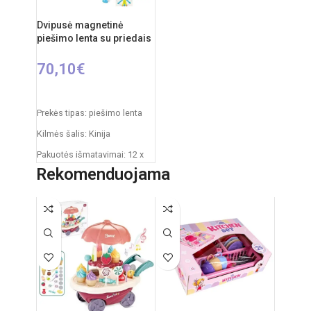
Dvipusė magnetinė
piešimo lenta su priedais
70,10
€
Į KREPŠELĮ
Prekės tipas: piešimo lenta
Kilmės šalis: Kinija
Pakuotės išmatavimai: 12 x
53,5 x 76,5 cm
Rekomenduojama
Produkto išmatavimai: 33 x
58 x 110 cm
Rekomenduojamas amžius:
nuo 3 metų