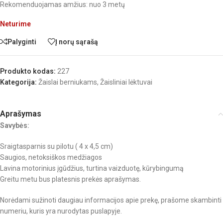
Rekomenduojamas amžius: nuo 3 metų
Neturime
Palyginti
Į norų sąrašą
Produkto kodas:
227
Kategorija:
Žaislai berniukams
,
Žaisliniai lėktuvai
Aprašymas
Savybės:
Sraigtasparnis su pilotu ( 4 x 4,5 cm)
Saugios, netoksiškos medžiagos
Lavina motorinius įgūdžius, turtina vaizduotę, kūrybingumą
Greitu metu bus platesnis prekės aprašymas.
Norėdami sužinoti daugiau informacijos apie prekę, prašome skambinti
numeriu, kuris yra nurodytas puslapyje.