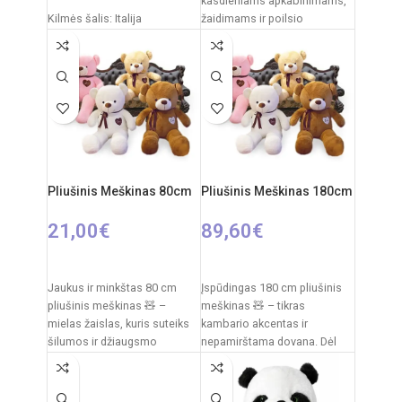
kasdieniams apkabinimams,
Kilmės šalis: Italija
žaidimams ir poilsio
akimirkoms. Klasikinis
Pakuotės išmatavimai: 31 x
dizainas su dekoratyviniu
20 x 11 cm
kaspinėliu suteikia
Rekomenduojamas amžius:
nuo 0 mėnesių
Pliušinis Meškinas 80cm
Pliušinis Meškinas 180cm
21,00
€
89,60
€
PASIRINKTI SAVYBES
PASIRINKTI SAVYBES
Jaukus ir minkštas 80 cm
Įspūdingas 180 cm pliušinis
pliušinis meškinas 🧸 –
meškinas 🧸 – tikras
mielas žaislas, kuris suteiks
kambario akcentas ir
šilumos ir džiaugsmo
nepamirštama dovana. Dėl
kiekvienam vaikui. Švelnus
savo dydžio jis tampa ne tik
pliušas,