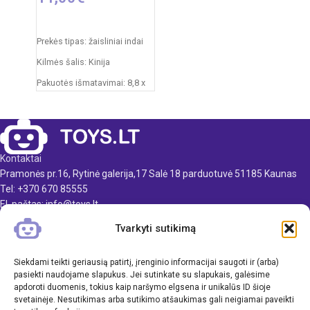
Į KREPŠELĮ
Prekės tipas: žaisliniai indai
Kilmės šalis: Kinija
Pakuotės išmatavimai: 8,8 x
26 x 27,5 cm
Produkto medžiaga: plastikas
Rekomenduojamas amžius:
nuo 3 metų
Kontaktai
Pramonės pr.16, Rytinė galerija,17 Salė 18 parduotuvė 51185 Kaunas
Tel: +370 670 85555
El. paštas: info@toys.lt
Tvarkyti sutikimą
TOYS.LT
KLIENTAMS
Siekdami teikti geriausią patirtį, įrenginio informacijai saugoti ir (arba)
pasiekti naudojame slapukus. Jei sutinkate su slapukais, galėsime
apdoroti duomenis, tokius kaip naršymo elgsena ir unikalūs ID šioje
INFORMACIJA
svetainėje. Nesutikimas arba sutikimo atšaukimas gali neigiamai paveikti