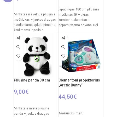
PASIRINKTI SAVYBES
Į KREPŠELĮ
Įspūdingas 180 cm pliušinis
Minkštas ir švelnus pliušinis
meškinas 🧸 – tikras
meškiukas – jaukus draugas
kambario akcentas ir
kasdieniams apkabinimams,
nepamirštama dovana. Dėl
žaidimams ir poilsio
savo dydžio jis tampa ne tik
akimirkoms. Klasikinis
dizainas su dekoratyviniu
kaspinėliu suteikia
Pliušinė panda 30 cm
Clementoni projektorius
„Arctic Bunny”
9,00
€
44,50
€
Į KREPŠELĮ
Į KREPŠELĮ
Minkšta ir miela pliušinė
Amžius:
0+ mėn.
panda – jaukus draugas