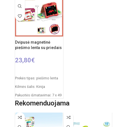
58 x 84 cm
Rekomenduojamas amžius:
nuo 3 metų
Dvipusė magnetinė
piešimo lenta su priedais
23,80
€
Į KREPŠELĮ
Prekės tipas: piešimo lenta
Kilmės šalis: Kinija
Pakuotės išmatavimai: 7 x 49
x 35 cm
Rekomenduojama
Produkto išmatavimai: 33,5 x
32 x 54,5 cm
Rekomenduojamas amžius: