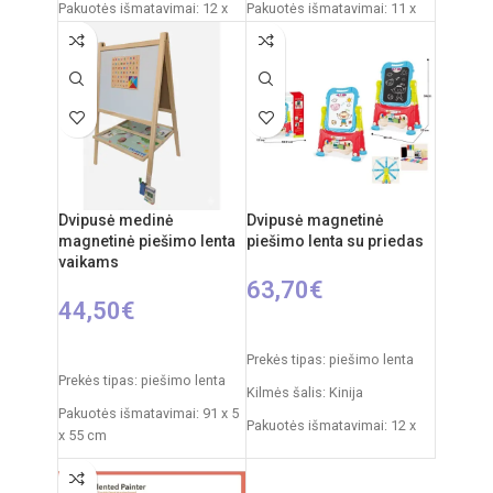
Pakuotės išmatavimai: 12 x
Pakuotės išmatavimai: 11 x
53,5 x 76,5 cm
43 x 50 cm
Produkto išmatavimai: 33 x
Produkto išmatavimai: 30 x
58 x 110 cm
49 x 67 cm
Rekomenduojamas amžius:
Rekomenduojamas amžius:
nuo 3 metų
nuo 3 metų
Dvipusė medinė
Dvipusė magnetinė
magnetinė piešimo lenta
piešimo lenta su priedas
vaikams
63,70
€
44,50
€
Į KREPŠELĮ
Į KREPŠELĮ
Prekės tipas: piešimo lenta
Prekės tipas: piešimo lenta
Kilmės šalis: Kinija
Pakuotės išmatavimai: 91 x 5
Pakuotės išmatavimai: 12 x
x 55 cm
53,5 x 61,5 cm
Produkto išmatavimai: 86 x
Produkto išmatavimai: 33 x
53 x 45 cm