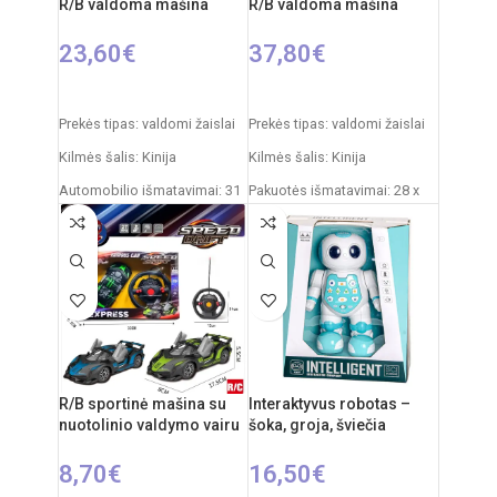
R/B valdoma mašina
R/B valdoma mašina
23,60
€
37,80
€
Į KREPŠELĮ
PASIRINKTI SAVYBES
Prekės tipas: valdomi žaislai
Prekės tipas: valdomi žaislai
Kilmės šalis: Kinija
Kilmės šalis: Kinija
Automobilio išmatavimai: 31
Pakuotės išmatavimai: 28 x
x 15 x 12 cm
19 x 18 cm
Rekomenduojamas amžius:
Dažnis: 2,4 GHz
nuo 6 metų
Nuotolinio valdymo pultas:
Reiklaingi elementai: 2xAA +
2xAA elementai
3xAAA
RC automobilio
akumuliatorius: 3,7V
Rekomenduojamas amžius:
R/B sportinė mašina su
Interaktyvus robotas –
nuo 14 metų
nuotolinio valdymo vairu
šoka, groja, šviečia
8,70
€
16,50
€