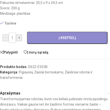
Pakuotės išmatavimai: 20,5 x 9 x 24,5 cm
Svoris: 200 g
Medžiaga: plastikas
Turime
-
+
Į KREPŠELĮ
Palyginti
Į norų sąrašą
Produkto kodas:
D622-E503B
Kategorija:
Pigiausia
,
Žaislai berniukams
,
Žaisliniai robotai ir
transformeriai
Aprašymas
Transformuojamas robotas, kuris vos keliais judesiais virsta įspūdingu
dinozauru. Vaikas gauna net dvi žaidimo formas viename žaisle –
kovinį robotą ir plėšrų dinozaurą. Puikus pasirinkimas mažiesiems