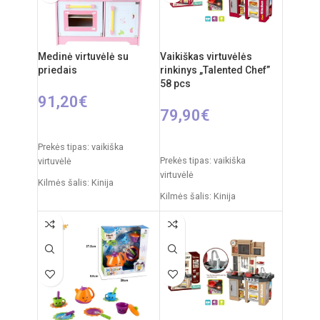
Produkto medžiaga: plastikas
Rekomenduojamas amžius:
nuo 3 metų
Medinė virtuvėlė su
Vaikiškas virtuvėlės
Elementai: 3 x AA
priedais
rinkinys „Talented Chef”
(nepridedamos)
58 pcs
91,20
€
79,90
€
Į KREPŠELĮ
Į KREPŠELĮ
Prekės tipas: vaikiška
Prekės tipas: vaikiška
virtuvėlė
virtuvėlė
Kilmės šalis: Kinija
Kilmės šalis: Kinija
Pakuotės išmatavimai: 53 x
Pakuotės išmatavimai: 14,5 x
20,5 x 33 cm
55 x 63 cm
Virtuvėlės išmatavimai: 63 x
Virtuvėlės išmatavimai: 35 x
48 x 30 cm
63 x 84 cm
Svoris: 8 kg
Produkto medžiaga: plastikas
Produkto medžiaga: mediena
Rekomenduojamas amžius:
Rekomenduojamas amžius: