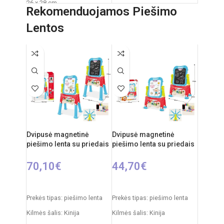
26 x 28 cm
Pakuotės išmatavimai: 31 x
Rekomenduojamos Piešimo
20 x 11 cm
Žaislo išmatavimai: 27 × 12 ×
Lentos
27 cm
Rekomenduojamas amžius:
nuo 0 mėnesių
Rekomenduojamas amžius:
nuo 3 metų
Elementai: 3 x AA
(nepridedamos)
Dvipusė magnetinė
Dvipusė magnetinė
piešimo lenta su priedais
piešimo lenta su priedais
70,10
€
44,70
€
Į KREPŠELĮ
Į KREPŠELĮ
Prekės tipas: piešimo lenta
Prekės tipas: piešimo lenta
Kilmės šalis: Kinija
Kilmės šalis: Kinija