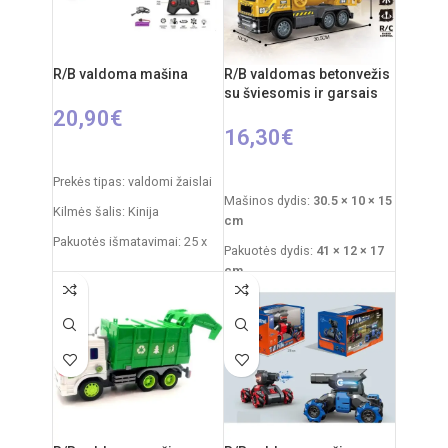
metų
R/B valdoma mašina
R/B valdomas betonvežis
su šviesomis ir garsais
20,90
€
16,30
€
PASIRINKTI SAVYBES
Į KREPŠELĮ
Prekės tipas: valdomi žaislai
Mašinos dydis:
30.5 × 10 × 15
Kilmės šalis: Kinija
cm
Pakuotės išmatavimai: 25 x
Pakuotės dydis:
41 × 12 × 17
13 x 18 cm
cm
Dažnis: 2,4 GHz
Rekomenduojamas amžius:
nuo 3 metų
Nuotolinio valdymo pultas:
2xAAA elementai
Reikalingi elementai:
4×AA
mašinai
+
2×AA pultui
RC automobilio
akumuliatorius: 3,7V
Rekomenduojamas amžius:
nuo 6 metų