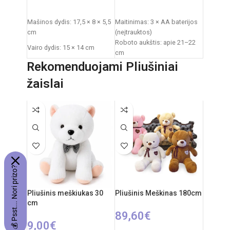
PASIRINKTI SAVYBES
Į KREPŠELĮ
Mašinos dydis: 17,5 × 8 × 5,5
Maitinimas: 3 × AA baterijos
cm
(neįtrauktos)
Roboto aukštis: apie 21–22
Vairo dydis: 15 × 14 cm
cm
Pakuotės dydis: 33 × 5,5 ×
Pakuotės išmatavimai: 21 ×
Rekomenduojami Pliušiniai
23,5 cm
9,5 × 28 cm
žaislai
Pakuotės svoris: 0,6 kg
Svoris: 0,3 kg
Medžiaga: plastikas
Reikalingi elementai: 3 × AA
Rekomenduojamas amžius:
(nepridedami)
nuo 3 metų
Amžius: nuo 3 metų
💰 Psst... Nori prizo?
Pliušinis meškiukas 30
Pliušinis Meškinas 180cm
cm
89,60
€
9,00
€