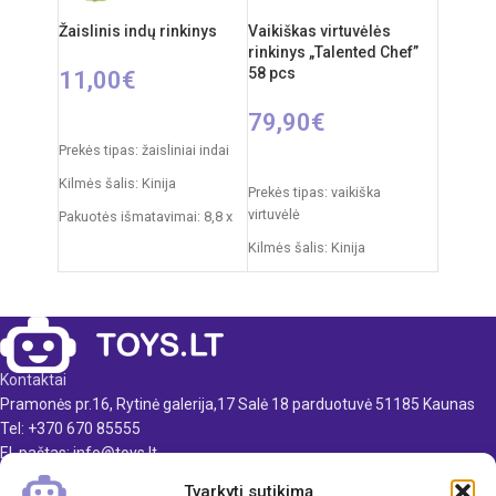
nuo 3 metų
nuo 3 metų
Žaislinis indų rinkinys
Vaikiškas virtuvėlės
Elementai: 3 x AA
rinkinys „Talented Chef”
(nepridedamos)
58 pcs
11,00
€
79,90
€
Į KREPŠELĮ
Prekės tipas: žaisliniai indai
Į KREPŠELĮ
Kilmės šalis: Kinija
Prekės tipas: vaikiška
virtuvėlė
Pakuotės išmatavimai: 8,8 x
26 x 27,5 cm
Kilmės šalis: Kinija
Produkto medžiaga: plastikas
Pakuotės išmatavimai: 14,5 x
55 x 63 cm
Rekomenduojamas amžius:
nuo 3 metų
Virtuvėlės išmatavimai: 35 x
63 x 84 cm
Kontaktai
Produkto medžiaga: plastikas
Pramonės pr.16, Rytinė galerija,17 Salė 18 parduotuvė 51185 Kaunas
Rekomenduojamas amžius:
Tel: +370 670 85555
nuo 3 metų
El. paštas: info@toys.lt
Elementai: 3 x AA
Tvarkyti sutikimą