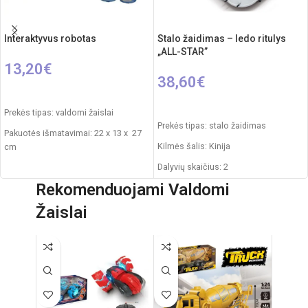
Interaktyvus robotas
Stalo žaidimas – ledo ritulys
„ALL-STAR”
13,20
€
38,60
€
PASIRINKTI SAVYBES
Į KREPŠELĮ
Prekės tipas: valdomi žaislai
Prekės tipas: stalo žaidimas
Pakuotės išmatavimai: 22 x 13 x 27
Kilmės šalis: Kinija
cm
Dalyvių skaičius: 2
Roboto išmatavimai: 18 x 9 x 22 cm
Rekomenduojami Valdomi
Pakuotės išmatavimai: 8 x 59 x 35
Rekomenduojamas amžius: nuo 3
cm
metų
Žaislai
Produkto išmatavimai: 8 x 52 x 28 cm
Elementai: 3x AA
Svoris: 1.960 kg
Produkto medžiaga: plastikas,
metalas
Rekomenduojamas amžius: nuo 4