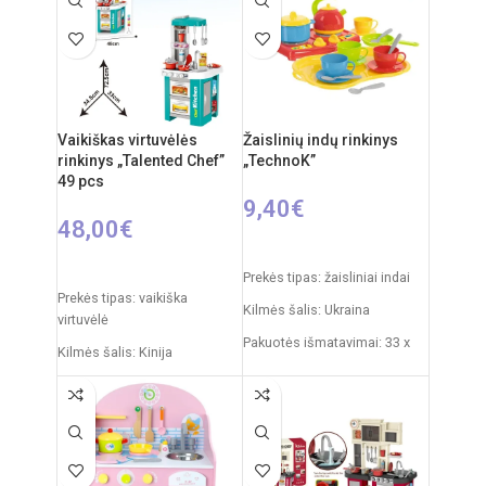
nuo 3 metų
Vaikiškas virtuvėlės
Žaislinių indų rinkinys
rinkinys „Talented Chef”
„TechnoK”
49 pcs
9,40
€
48,00
€
Į KREPŠELĮ
Į KREPŠELĮ
Prekės tipas: žaisliniai indai
Prekės tipas: vaikiška
Kilmės šalis: Ukraina
virtuvėlė
Pakuotės išmatavimai: 33 x
Kilmės šalis: Kinija
23 x 10 cm
Pakuotės išmatavimai: 11,5 x
Produkto medžiaga: plastikas
48 x 70 cm
Rekomenduojamas amžius:
Virtuvėlės išmatavimai: 33 x
nuo 3 metų
34,5 x 72,5 cm