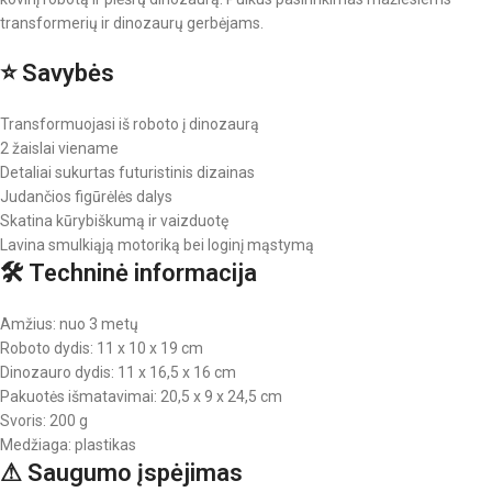
transformerių ir dinozaurų gerbėjams.
⭐ Savybės
Transformuojasi iš roboto į dinozaurą
2 žaislai viename
Detaliai sukurtas futuristinis dizainas
Judančios figūrėlės dalys
Skatina kūrybiškumą ir vaizduotę
Lavina smulkiąją motoriką bei loginį mąstymą
🛠 Techninė informacija
Amžius: nuo 3 metų
Roboto dydis: 11 x 10 x 19 cm
Dinozauro dydis: 11 x 16,5 x 16 cm
Pakuotės išmatavimai: 20,5 x 9 x 24,5 cm
Svoris: 200 g
Medžiaga: plastikas
⚠ Saugumo įspėjimas