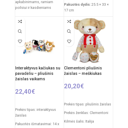
apkabinimams, ramiam
Pakuotės dydis:
25.5 × 33 ×
poilsiui ir kasdieniams
17 cm
žaidimams. Klasikinis juodai
Prekės svoris:
760 g
baltas pandos dizainas,
švelnus
Funkcijos:
šviesų
projektorius, melodijos,
baltasis triukšmas
Medžiagos:
pliušas,
plastikas
Priežiūra:
pliušas skalbiamas
išimant vidinį modulį
Interaktyvus kačiukas su
Clementoni pliušinis
pavadėliu – pliušinis
žaislas – meškiukas
Kilmės šalis:
Italija /
žaislas vaikams
Clementoni
20,20
€
22,40
€
Į KREPŠELĮ
PASIRINKTI SAVYBES
Prekės tipas: pliušinis žaislas
Prekės tipas: interaktyvus
Prekės ženklas: Clementoni
žaislas
Kilmės šalis: Italija
Pakuotės išmatavimai: 14 x