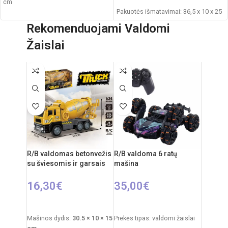
cm
Pakuotės išmatavimai: 36,5 x 10 x 25
Komplektacija: 1 drakono figūrėlė
cm
Rekomenduojami Valdomi
Rekomenduojamas amžius: nuo 3
Žaislai
metų
R/B valdomas betonvežis
R/B valdoma 6 ratų
su šviesomis ir garsais
mašina
16,30
€
35,00
€
Į KREPŠELĮ
Į KREPŠELĮ
Mašinos dydis:
30.5 × 10 × 15
Prekės tipas: valdomi žaislai