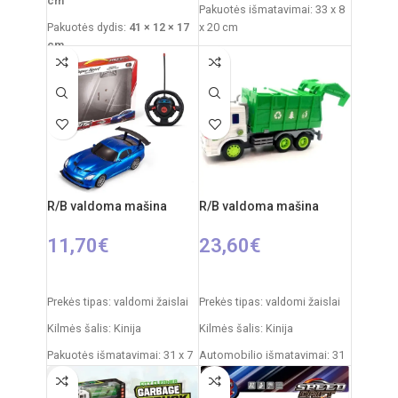
cm
Pakuotės išmatavimai: 33 x 8
Pakuotės dydis:
41 × 12 × 17
x 20 cm
cm
Mašinos išmatavimai:230 x
Rekomenduojamas amžius:
16 x 7 cm
nuo 3 metų
Produkto medžiaga: plastikas
Reikalingi elementai:
4×AA
Dažnis: 2,4 GHz
mašinai
+
2×AA pultui
Rekomenduojamas amžius:
nuo 6 metų
R/B valdoma mašina
R/B valdoma mašina
11,70
€
23,60
€
PASIRINKTI SAVYBES
Į KREPŠELĮ
Prekės tipas: valdomi žaislai
Prekės tipas: valdomi žaislai
Kilmės šalis: Kinija
Kilmės šalis: Kinija
Pakuotės išmatavimai: 31 x 7
Automobilio išmatavimai: 31
x 25 cm
x 15 x 12 cm