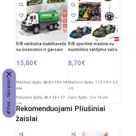
Automobilio išmatavimai: 20
Rekomenduojamas amžius:
x 9 cm
nuo 6 metų
Rekomenduojamas amžius:
Reiklaingi elementai: 2xAA +
nuo 3 metų
3xAAA
Reiklaingi elementai: 2xAA
pulteliui + 4xAA mašinai
R/B valdoma šiukšliavežė
R/B sportinė mašina su
su šviesomis ir garsais
nuotolinio valdymo vairu
15,80
€
8,70
€
Į KREPŠELĮ
PASIRINKTI SAVYBES
💰 Psst... Nori prizo?
Mašinos dydis:
26.5 × 13 × 10
Mašinos dydis: 17,5 × 8 × 5,5
cm
cm
Pakuotės dydis:
41 × 12 × 17
Vairo dydis: 15 × 14 cm
cm
Pakuotės dydis: 33 × 5,5 ×
Rekomenduojami Pliušiniai
Rekomenduojamas amžius:
23,5 cm
žaislai
nuo 3 metų
Svoris: 0,3 kg
Reikalingi elementai:
4×AA
Reikalingi elementai: 3 × AA
mašinai
+
2×AA pultui