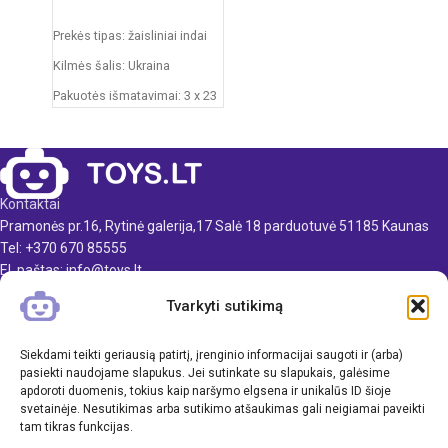
Į KREPŠELĮ
Prekės tipas: žaisliniai indai
Kilmės šalis: Ukraina
Pakuotės išmatavimai: 3 x 23
x 10 cm
Produkto medžiaga: plastikas
Rekomenduojamas amžius:
nuo 3 metų
Kontaktai
Pramonės pr.16, Rytinė galerija,17 Salė 18 parduotuvė 51185 Kaunas
Tel: +370 670 85555
El. paštas: info@toys.lt
Tvarkyti sutikimą
TOYS.LT
KLIENTAMS
Siekdami teikti geriausią patirtį, įrenginio informacijai saugoti ir (arba)
pasiekti naudojame slapukus. Jei sutinkate su slapukais, galėsime
apdoroti duomenis, tokius kaip naršymo elgsena ir unikalūs ID šioje
INFORMACIJA
svetainėje. Nesutikimas arba sutikimo atšaukimas gali neigiamai paveikti
tam tikras funkcijas.