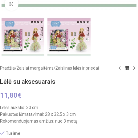
Click to enlarge
Pradžia
/
Žaislai mergaitėms
/
Žaislinės lėlės ir priedai
Lėlė su aksesuarais
11,80
€
Lėlės aukštis: 30 cm
Pakuotės išmatavimai: 28 x 32,5 x 3 cm
Rekomenduojamas amžius: nuo 3 metų
Turime