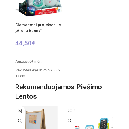
Clementoni projektorius
„Arctic Bunny”
44,50
€
Į KREPŠELĮ
Amžius:
0+ mėn.
Pakuotės dydis:
25.5 × 33 ×
17 cm
Prekės svoris:
760 g
Rekomenduojamos Piešimo
Funkcijos:
šviesų
Lentos
projektorius, melodijos,
baltasis triukšmas
Medžiagos:
pliušas,
plastikas
Priežiūra:
pliušas skalbiamas