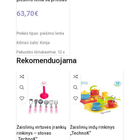
63,70
€
Į KREPŠELĮ
Prekės tipas: piešimo lenta
Kilmės šalis: Kinija
Pakuotės išmatavimai: 12 x
53,5 x 61,5 cm
Rekomenduojama
Produkto išmatavimai: 33 x
58 x 84 cm
Rekomenduojamas amžius:
nuo 3 metų
Žaislinių virtuvės įrankių
Žaislinių indų rinkinys
rinkinys – stovas
„TechnoK”
„TechnoK”