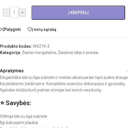
-
+
Į KREPŠELĮ
Palyginti
Į norų sąrašą
Produkto kodas:
WX274-3
Kategorija:
Žaislai mergaitėms
,
Žaislinės lėlės ir priedai
Aprašymas
Elegantiška lėlė su ilga suknele ir mielais aksesuarais taps puikia drauge
kūrybiškiems žaidimams. Komplekte esančios dekoracijos ir gyvūnėlių
figūrėlės leidžia kurti įvairias istorijas bei lavinti vaizduotę.
⭐ Savybės:
Stilinga lėlė su ilga suknele
Ilgi šukuojami plaukai