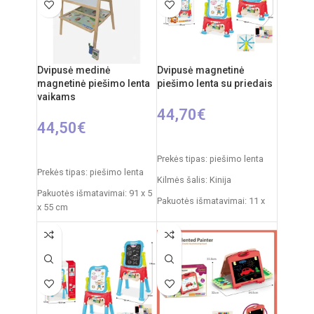
išimant vidinį modulį
Kilmės šalis:
Italija /
Clementoni
Dvipusė medinė
Dvipusė magnetinė
magnetinė piešimo lenta
piešimo lenta su priedais
vaikams
44,70
€
44,50
€
Į KREPŠELĮ
Į KREPŠELĮ
Prekės tipas: piešimo lenta
Prekės tipas: piešimo lenta
Kilmės šalis: Kinija
Pakuotės išmatavimai: 91 x 5
Pakuotės išmatavimai: 11 x
x 55 cm
43 x 50 cm
Produkto išmatavimai: 86 x
Produkto išmatavimai: 30 x
53 x 45 cm
49 x 67 cm
Rekomenduojamas amžius:
nuo 3 metų