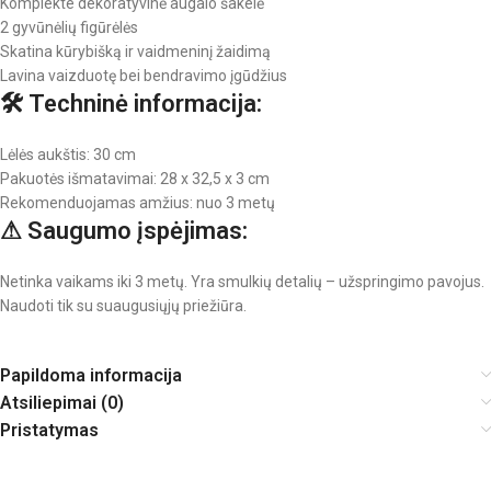
Komplekte dekoratyvinė augalo šakelė
2 gyvūnėlių figūrėlės
Skatina kūrybišką ir vaidmeninį žaidimą
Lavina vaizduotę bei bendravimo įgūdžius
🛠 Techninė informacija:
Lėlės aukštis: 30 cm
Pakuotės išmatavimai: 28 x 32,5 x 3 cm
Rekomenduojamas amžius: nuo 3 metų
⚠ Saugumo įspėjimas:
Netinka vaikams iki 3 metų. Yra smulkių detalių – užspringimo pavojus.
Naudoti tik su suaugusiųjų priežiūra.
Papildoma informacija
Atsiliepimai (0)
Pristatymas