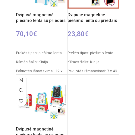
Dvipusė magnetinė
Dvipusė magnetinė
piešimo lenta su priedais
piešimo lenta su priedais
70,10
€
23,80
€
Į KREPŠELĮ
Į KREPŠELĮ
Prekės tipas: piešimo lenta
Prekės tipas: piešimo lenta
Kilmės šalis: Kinija
Kilmės šalis: Kinija
Pakuotės išmatavimai: 12 x
Pakuotės išmatavimai: 7 x 49
53,5 x 76,5 cm
x 35 cm
Produkto išmatavimai: 33 x
Produkto išmatavimai: 33,5 x
58 x 110 cm
32 x 54,5 cm
Rekomenduojamas amžius:
Rekomenduojamas amžius:
nuo 3 metų
nuo 3 metų
Dvipusė magnetinė
piešimo lenta su priedas