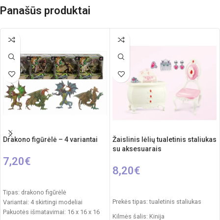
Panašūs produktai
Drakono figūrėlė – 4 variantai
Žaislinis lėlių tualetinis staliukas
su aksesuarais
7,20
€
8,20
€
Į KREPŠELĮ
Į KREPŠELĮ
Tipas: drakono figūrėlė
Prekės tipas: tualetinis staliukas
Variantai: 4 skirtingi modeliai
Pakuotės išmatavimai: 16 x 16 x 16
Kilmės šalis: Kinija