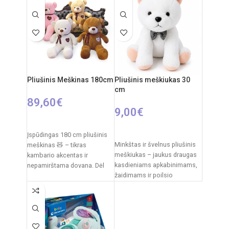
(nepridedami)
Amžius: nuo 3 metų
Pliušinis Meškinas 180cm
Pliušinis meškiukas 30
cm
89,60
€
9,00
€
PASIRINKTI SAVYBES
Į KREPŠELĮ
Įspūdingas 180 cm pliušinis
Minkštas ir švelnus pliušinis
meškinas 🧸 – tikras
meškiukas – jaukus draugas
kambario akcentas ir
kasdieniams apkabinimams,
nepamirštama dovana. Dėl
žaidimams ir poilsio
savo dydžio jis tampa ne tik
akimirkoms. Klasikinis
dizainas su dekoratyviniu
kaspinėliu suteikia