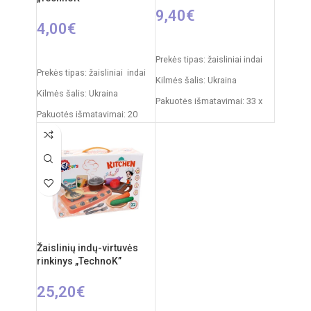
9,40
€
4,00
€
Į KREPŠELĮ
Į KREPŠELĮ
Prekės tipas: žaisliniai indai
Prekės tipas: žaisliniai indai
Kilmės šalis: Ukraina
Kilmės šalis: Ukraina
Pakuotės išmatavimai: 33 x
Pakuotės išmatavimai: 20
23 x 10 cm
x 10 x 10 cm
Produkto medžiaga: plastikas
Produkto medžiaga: plastikas
Rekomenduojamas amžius:
Rekomenduojamas amžius:
nuo 3 metų
nuo 3 metų
Žaislinių indų-virtuvės
rinkinys „TechnoK”
25,20
€