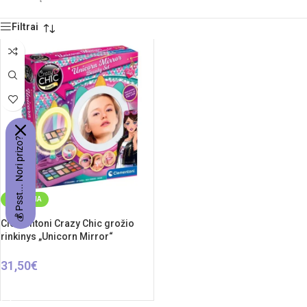
Filtrai
💰 Psst... Nori prizo?
NAUJIENA
Clementoni Crazy Chic grožio
rinkinys „Unicorn Mirror“
31,50
€
Į KREPŠELĮ