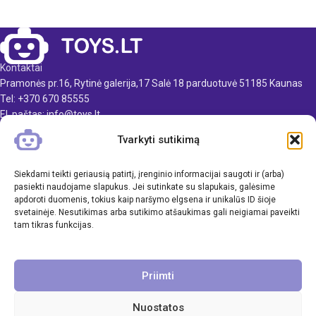
Kontaktai
Pramonės pr.16, Rytinė galerija,17 Salė 18 parduotuvė 51185 Kaunas
Tel: +370 670 85555
El. paštas: info@toys.lt
Tvarkyti sutikimą
TOYS.LT
KLIENTAMS
Siekdami teikti geriausią patirtį, įrenginio informacijai saugoti ir (arba)
pasiekti naudojame slapukus. Jei sutinkate su slapukais, galėsime
apdoroti duomenis, tokius kaip naršymo elgsena ir unikalūs ID šioje
INFORMACIJA
svetainėje. Nesutikimas arba sutikimo atšaukimas gali neigiamai paveikti
tam tikras funkcijas.
Priimti
Nuostatos