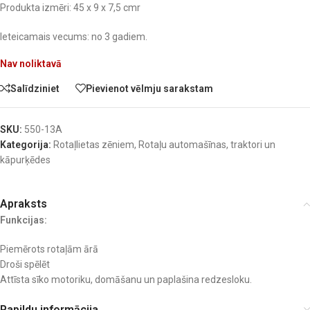
Produkta izmēri: 45 x 9 x 7,5 cmr
Ieteicamais vecums: no 3 gadiem.
Nav noliktavā
Salīdziniet
Pievienot vēlmju sarakstam
SKU:
550-13A
Kategorija:
Rotaļlietas zēniem
,
Rotaļu automašīnas, traktori un
kāpurķēdes
Apraksts
Funkcijas:
Piemērots rotaļām ārā
Droši spēlēt
Attīsta sīko motoriku, domāšanu un paplašina redzesloku.
Papildu informācija