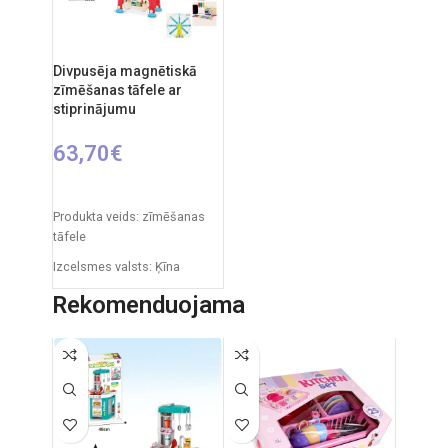
gadiem.
gadiem.
Divpusēja magnētiskā
zīmēšanas tāfele ar
stiprinājumu
63,70
€
PIEVIENOT GROZAM
Produkta veids: zīmēšanas
tāfele
Izcelsmes valsts: Ķīna
Iepakojuma izmēri: 12 x 53,5
Rekomenduojama
x 61,5 cm
Produkta izmēri: 33 x 58 x 84
cm
Ieteicamais vecums: no 3
gadiem.