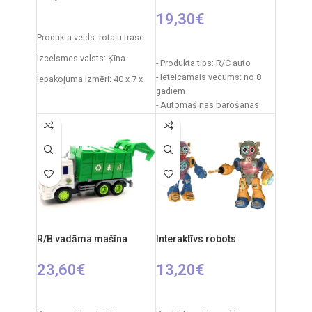
19,30
€
PIEVIENOT GROZAM
Produkta veids: rotaļu trase
IZVĒLIETIES OPCIJAS
Izcelsmes valsts: Ķīna
- Produkta tips: R/C auto
- Ieteicamais vecums: no 8
Iepakojuma izmēri: 40 x 7 x
gadiem
34 cm
- Automašīnas barošanas
Daļu skaits: 19
avots: 3 x AA baterijas
- Tālvadības pults barošanas
Produkta materiāls:
avots: 2 x AA baterijas
plastmasa (PVC)
- Automašīnas izmēri: 9,5 x
Ieteicamais vecums: 5 gadi
20,5 x 6,5 cm
un vecāki
- Iepakojuma izmēri: 22,5 x 12
x 9 cm
Elementi: 2 x AA (nav iekļauti
komplektā).
R/B vadāma mašīna
Interaktīvs robots
23,60
€
13,20
€
PIEVIENOT GROZAM
IZVĒLIETIES OPCIJAS