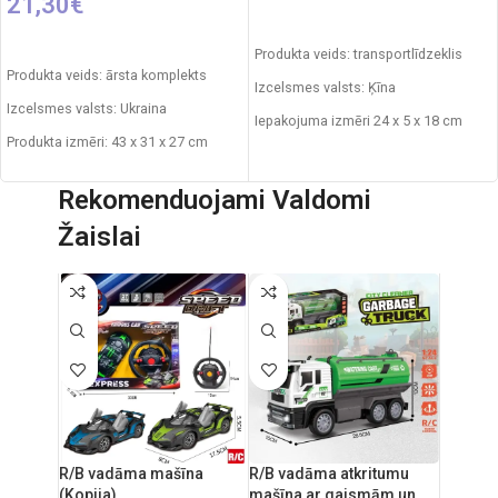
21,30
€
PIEVIENOT GROZAM
PIEVIENOT GROZAM
Produkta veids: transportlīdzeklis
Produkta veids: ārsta komplekts
Izcelsmes valsts: Ķīna
Izcelsmes valsts: Ukraina
Iepakojuma izmēri 24 x 5 x 18 cm
Produkta izmēri: 43 x 31 x 27 cm
Daļu skaits: 8
Svars: 2,1 kg
Produkta materiāls: plastmasa
Rekomenduojami Valdomi
Produkta materiāls: plastmasa
Ieteicamais vecums: no 3 gadiem
Žaislai
Ieteicamais vecums: no 3 gadiem.
Nepieciešamie elementi: 1xAA
R/B vadāma mašīna
R/B vadāma atkritumu
(Kopija)
mašīna ar gaismām un