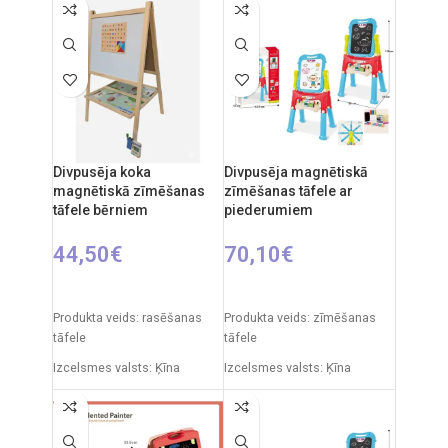
Divpusēja koka
Divpusēja magnētiskā
magnētiskā zīmēšanas
zīmēšanas tāfele ar
tāfele bērniem
piederumiem
44,50
€
70,10
€
PIEVIENOT GROZAM
PIEVIENOT GROZAM
Produkta veids: rasēšanas
Produkta veids: zīmēšanas
tāfele
tāfele
Izcelsmes valsts: Ķīna
Izcelsmes valsts: Ķīna
Iepakojuma izmēri: 91 x 5 x
Iepakojuma izmēri: 12 x 53,5
55 cm
x 76,5 cm
Produkta izmēri: 86 x 53 x 45
Produkta izmēri: 33 x 58 x 110