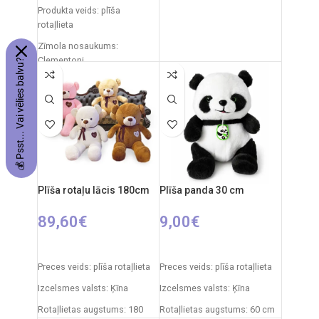
Rotaļlietas izmēri: 27 x 12 x
Produkta veids: plīša
27 cm
rotaļlieta
Ieteicamais vecums: no 3
Zīmola nosaukums:
gadiem
Clementoni
💰 Psst... Vai vēlies balvu?
Elementi: 3 x AA (nav iekļauti)
Izcelsmes valsts: Itālija
Iepakojuma izmēri: 31 x 20 x
11 cm
Ieteicamais vecums: no 0
mēnešiem.
Plīša rotaļu lācis 180cm
Plīša panda 30 cm
89,60
€
9,00
€
IZVĒLIETIES OPCIJAS
PIEVIENOT GROZAM
Preces veids: plīša rotaļlieta
Preces veids: plīša rotaļlieta
Izcelsmes valsts: Ķīna
Izcelsmes valsts: Ķīna
Rotaļlietas augstums: 180
Rotaļlietas augstums: 60 cm