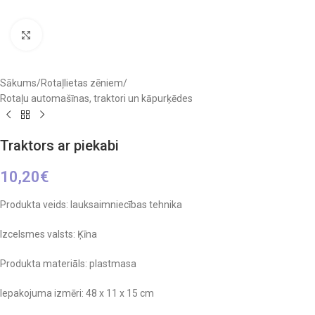
Click to enlarge
Sākums
/
Rotaļlietas zēniem
/
Rotaļu automašīnas, traktori un kāpurķēdes
Traktors ar piekabi
10,20
€
Produkta veids: lauksaimniecības tehnika
Izcelsmes valsts: Ķīna
Produkta materiāls: plastmasa
Iepakojuma izmēri: 48 x 11 x 15 cm