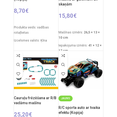
skaņām
8,70
€
15,80
€
IZVĒLIETIES OPCIJAS
PIEVIENOT GROZAM
Produkta veids: vadības
Mašīnas izmērs:
26,5 × 13 ×
rotaļlietas
10 cm
Izcelsmes valsts: Ķīna
Iepakojuma izmērs:
41 × 12 ×
Iepakojuma izmēri: 31 x 7 x
17 cm
25 cm
Ieteicamais vecums:
no 3
Automašīnas izmēri: 20 x 9
gadiem
cm
Nepieciešamās baterijas:
Ieteicamais vecums: no 3
4×AA ierīcei
+
2×AA
gadiem
tālvadības pults
.
Nepieciešamie elementi:
Izcelsmes valsts: Ķīna
2xAA tālvadības pults + 4xAA
automašīnai.
Cauruļu frēzēšana ar R/B
JAUNS
vadāmu mašīnu
R/C sporta auto ar tvaika
efektu (Kopija)
25,20
€