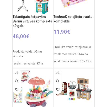
Talantīgais šefpavārs
TechnoK rotaļlietu trauku
Bērnu virtuves komplekts
komplekts
49 gab.
11,90
€
48,00
€
PIEVIENOT GROZAM
PIEVIENOT GROZAM
Produkta veids: rotaļu trauki
Produkta veids: bērnu
Izcelsmes valsts: Ukraina
virtuvīte
Iepakojuma izmēri: 36 x 27 x
Izcelsmes valsts: Ķīna
11 cm
Iepakojuma izmēri: 11,5 x 48
Svars: 0,5 kg
x 70 cm
Produkta materiāls:
Virtuvītes izmēri: 33 x 34,5 x
plastmasa
72,5 cm
Ieteicamais vecums: no 3
Produkta materiāls:
gadiem.
plastmasa
Ieteicamais vecums: no 3