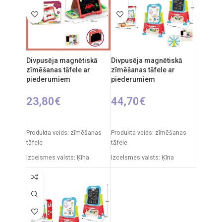
cm
cm
Ieteicamais vecums: no 3
gadiem.
Divpusēja magnētiskā
Divpusēja magnētiskā
zīmēšanas tāfele ar
zīmēšanas tāfele ar
piederumiem
piederumiem
23,80
€
44,70
€
PIEVIENOT GROZAM
PIEVIENOT GROZAM
Produkta veids: zīmēšanas
Produkta veids: zīmēšanas
tāfele
tāfele
Izcelsmes valsts: Ķīna
Izcelsmes valsts: Ķīna
Iepakojuma izmēri: 7 x 49 x
Iepakojuma izmēri: 11 x 43 x
35 cm
50 cm
Produkta izmēri: 33,5 x 32 x
Produkta izmēri: 30 x 49 x 67
54,5 cm
cm
Ieteicamais vecums: no 3
Ieteicamais vecums: no 3