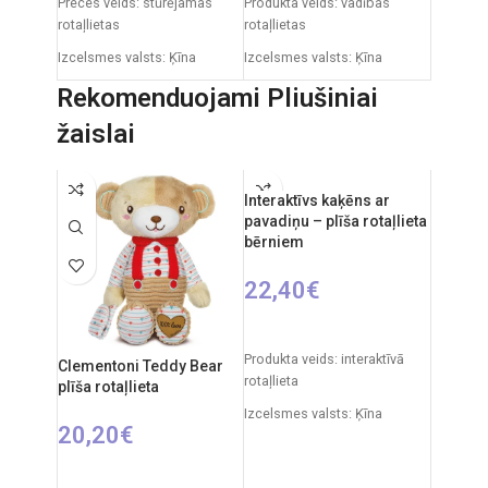
Preces veids: stūrējamas
Produkta veids: vadības
rotaļlietas
rotaļlietas
Izcelsmes valsts: Ķīna
Izcelsmes valsts: Ķīna
Automašīnas izmēri: 31 x 15
Iepakojuma izmēri: 22 x 13 x
Rekomenduojami Pliušiniai
x 12 cm
27 cm
žaislai
Ieteicamais vecums: no 6
Robota izmēri: 18 x 9 x 22 cm
gadiem
Ieteicamais vecums: no 3
Nepieciešamie elementi:
gadiem
Interaktīvs kaķēns ar
2xAA + 3xAAA
pavadiņu – plīša rotaļlieta
Elementi: 3x AA
bērniem
22,40
€
IZVĒLIETIES OPCIJAS
Produkta veids: interaktīvā
Clementoni Teddy Bear
rotaļlieta
plīša rotaļlieta
Izcelsmes valsts: Ķīna
20,20
€
Iepakojuma izmēri: 14 x 26 x
28 cm
PIEVIENOT GROZAM