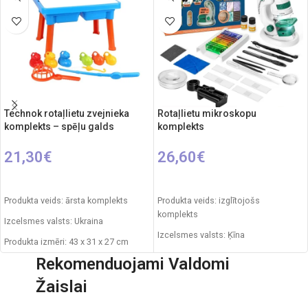
Technok rotaļlietu zvejnieka
Rotaļlietu mikroskopu
komplekts – spēļu galds
komplekts
21,30
€
26,60
€
PIEVIENOT GROZAM
PIEVIENOT GROZAM
Produkta veids: ārsta komplekts
Produkta veids: izglītojošs
komplekts
Izcelsmes valsts: Ukraina
Izcelsmes valsts: Ķīna
Produkta izmēri: 43 x 31 x 27 cm
Iepakojuma izmēri: 40 x 8 x 29 cm
Rekomenduojami Valdomi
Svars: 2,1 kg
Nepieciešamie elementi: 1xAAA
Žaislai
Produkta materiāls: plastmasa
Ieteicamais vecums: no 6 gadiem.
Ieteicamais vecums: no 3 gadiem.