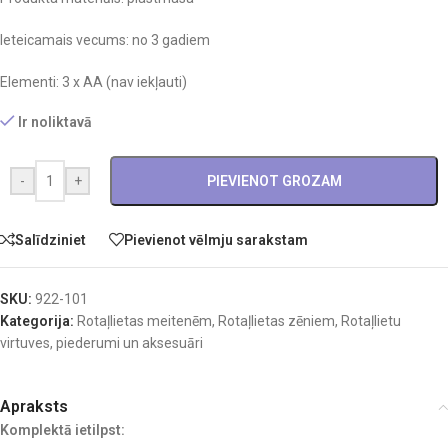
Ieteicamais vecums: no 3 gadiem
Elementi: 3 x AA (nav iekļauti)
Ir noliktavā
-
+
PIEVIENOT GROZAM
Salīdziniet
Pievienot vēlmju sarakstam
SKU:
922-101
Kategorija:
Rotaļlietas meitenēm
,
Rotaļlietas zēniem
,
Rotaļlietu
virtuves, piederumi un aksesuāri
Apraksts
Komplektā ietilpst: