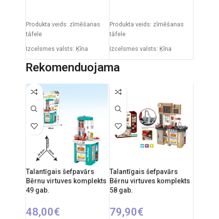
PIEVIENOT GROZAM
PIEVIENOT GROZAM
Produkta veids: zīmēšanas
Produkta veids: zīmēšanas
tāfele
tāfele
Izcelsmes valsts: Ķīna
Izcelsmes valsts: Ķīna
Iepakojuma izmēri: 12 x 53,5
Iepakojuma izmēri: 12 x 53,5
Rekomenduojama
x 61,5 cm
x 76,5 cm
Produkta izmēri: 33 x 58 x 84
Produkta izmēri: 33 x 58 x 110
cm
cm
Ieteicamais vecums: no 3
Ieteicamais vecums: no 3
gadiem.
gadiem.
Talantīgais šefpavārs
Talantīgais šefpavārs
Bērnu virtuves komplekts
Bērnu virtuves komplekts
49 gab.
58 gab.
48,00
€
79,90
€