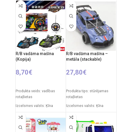
R/B vadāma mašīna
R/B vadāma mašīna –
(Kopija)
metāla (stackable)
8,70
€
27,80
€
IZVĒLIETIES OPCIJAS
IZVĒLIETIES OPCIJAS
Produkta veids: vadības
Produkta tips: stūrējamas
rotaļlietas
rotaļlietas
Izcelsmes valsts: Ķīna
Izcelsmes valsts: Ķīna
Iepakojuma izmēri: 31 x 7 x
Iepakojuma izmēri: 33 x 18 x
25 cm
16 cm
Automašīnas izmēri: 20 x 9
Automašīnas garums: 30 cm