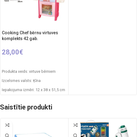
Cooking Chef bērnu virtuves
komplekts 42 gab.
28,00
€
PIEVIENOT GROZAM
Produkta veids: virtuve bērniem
Izcelsmes valsts: Ķīna
Iepakojuma izmēri: 12 x 38 x 51,5 cm
Produkta materiāls: plastmasa
Saistītie produkti
Ieteicamais vecums: no 3 gadiem
Elementi: 3 x AA (nav iekļauti)