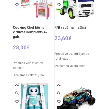
cm
Frekvence: 2.4GHz
Ieteicamais vecums: no 3
Tālvadības pults: 2xAA
gadiem
baterijas
Nepieciešamie elementi:
RC auto akumulators: 3.7V
2xAA tālvadības pults + 4xAA
Cooking Chef bērnu
R/B vadāma mašīna
automašīnai.
Ieteicamais vecums: no 6
virtuves komplekts 42
gab.
gadiem.
23,60
€
28,00
€
PIEVIENOT GROZAM
Preces veids: stūrējamas
PIEVIENOT GROZAM
rotaļlietas
Produkta veids: virtuve
Izcelsmes valsts: Ķīna
bērniem
Automašīnas izmēri: 31 x 15
Izcelsmes valsts: Ķīna
x 12 cm
Iepakojuma izmēri: 12 x 38 x
Ieteicamais vecums: no 6
51,5 cm
gadiem
Produkta materiāls:
Nepieciešamie elementi:
plastmasa
2xAA + 3xAAA
Ieteicamais vecums: no 3