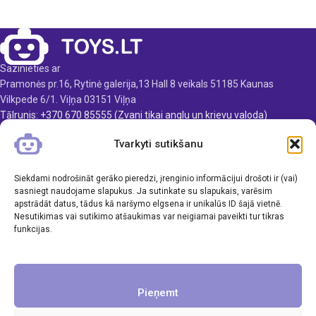
10 cm
Produkta materiāls:
Produkta materiāls:
plastmasa
plastmasa
Ieteicamais vecums: no 3
Ieteicamais vecums: no 3
gadiem.
Sazinieties ar
gadiem.
Pramonės pr.16, Rytinė galerija,13 Hall 8 veikals 51185 Kaunas
Vilkpede 6/1. Viļņa 03151 Viļņa
Tālrunis: +370 670 85555 (Zvani tikai anglu un krievu valoda)
E-pasts: info@toys.lt
Tvarkyti sutikšanu
TOYS.LT
Siekdami nodrošināt gerāko pieredzi, įrenginio informācijui drošoti ir (vai)
KLIENTAMS
sasniegt naudojame slapukus. Ja sutinkate su slapukais, varēsim
apstrādāt datus, tādus kā naršymo elgsena ir unikalūs ID šajā vietnē.
Nesutikimas vai sutikimo atšaukimas var neigiamai paveikti tur tikras
INFORMĀCIJA
funkcijas.
Pieņemt