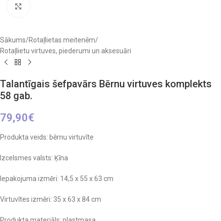
Click to enlarge
Sākums
/
Rotaļlietas meitenēm
/
Rotaļlietu virtuves, piederumi un aksesuāri
Talantīgais šefpavārs Bērnu virtuves komplekts
58 gab.
79,90
€
Produkta veids: bērnu virtuvīte
Izcelsmes valsts: Ķīna
Iepakojuma izmēri: 14,5 x 55 x 63 cm
Virtuvītes izmēri: 35 x 63 x 84 cm
Produkta materiāls: plastmasa