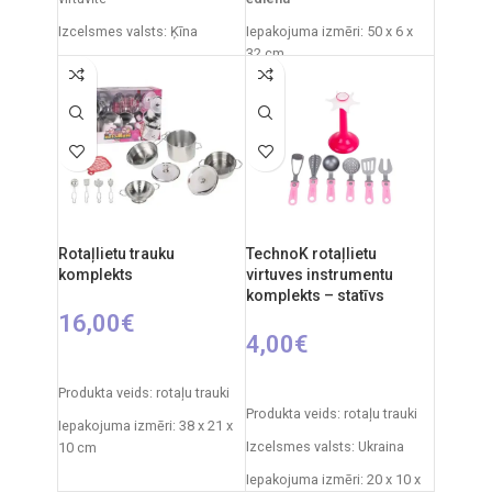
Izcelsmes valsts: Ķīna
Iepakojuma izmēri: 50 x 6 x
32 cm
Iepakojuma izmēri: 53 x 20,5
x 33 cm
Izcelsmes valsts: Ķīna
Virtuvītes izmēri: 63 x 48 x 30
Ieteicamais vecums: no 3
cm
gadiem.
Svars: 8 kg
Produkta materiāls: koks
Ieteicamais vecums: no 3
Rotaļlietu trauku
TechnoK rotaļlietu
gadiem.
komplekts
virtuves instrumentu
komplekts – statīvs
16,00
€
4,00
€
PIEVIENOT GROZAM
PIEVIENOT GROZAM
Produkta veids: rotaļu trauki
Produkta veids: rotaļu trauki
Iepakojuma izmēri: 38 x 21 x
Izcelsmes valsts: Ukraina
10 cm
Iepakojuma izmēri: 20 x 10 x
Svars: 0,775 kg