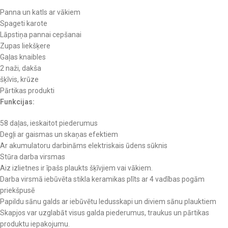
Panna un katls ar vākiem
Spageti karote
Lāpstiņa pannai cepšanai
Zupas liekšķere
Gaļas knaibles
2 naži, dakša
šķīvis, krūze
Pārtikas produkti
Funkcijas:
58 daļas, ieskaitot piederumus
Degļi ar gaismas un skaņas efektiem
Ar akumulatoru darbināms elektriskais ūdens sūknis
Stūra darba virsmas
Aiz izlietnes ir īpašs plaukts šķīvjiem vai vākiem.
Darba virsmā iebūvēta stikla keramikas plīts ar 4 vadības pogām
priekšpusē
Papildu sānu galds ar iebūvētu ledusskapi un diviem sānu plauktiem
Skapjos var uzglabāt visus galda piederumus, traukus un pārtikas
produktu iepakojumu.