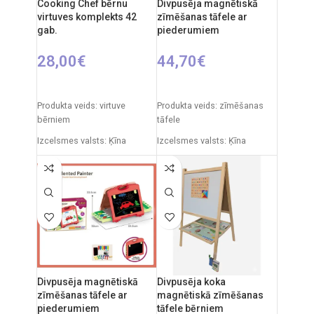
Cooking Chef bērnu
Divpusēja magnētiskā
virtuves komplekts 42
zīmēšanas tāfele ar
gab.
piederumiem
28,00
€
44,70
€
PIEVIENOT GROZAM
PIEVIENOT GROZAM
Produkta veids: virtuve
Produkta veids: zīmēšanas
bērniem
tāfele
Izcelsmes valsts: Ķīna
Izcelsmes valsts: Ķīna
Iepakojuma izmēri: 12 x 38 x
Iepakojuma izmēri: 11 x 43 x
51,5 cm
50 cm
Produkta materiāls:
Produkta izmēri: 30 x 49 x 67
plastmasa
cm
Ieteicamais vecums: no 3
Ieteicamais vecums: no 3
gadiem
gadiem.
Elementi: 3 x AA (nav iekļauti)
Divpusēja magnētiskā
Divpusēja koka
zīmēšanas tāfele ar
magnētiskā zīmēšanas
piederumiem
tāfele bērniem