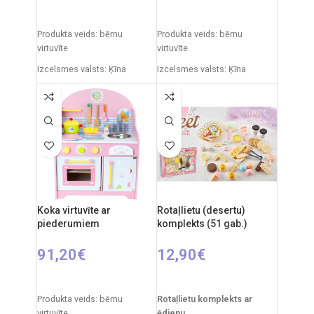
PIEVIENOT GROZAM
PIEVIENOT GROZAM
Produkta veids: bērnu
Produkta veids: bērnu
virtuvīte
virtuvīte
Izcelsmes valsts: Ķīna
Izcelsmes valsts: Ķīna
Iepakojuma izmēri: 11,5 x 48
Iepakojuma izmēri: 14,5 x 55
x 70 cm
x 63 cm
Virtuvītes izmēri: 33 x 34,5 x
Virtuvītes izmēri: 35 x 63 x 84
72,5 cm
cm
Produkta materiāls:
Produkta materiāls:
plastmasa
plastmasa
Ieteicamais vecums: no 3
Ieteicamais vecums: no 3
gadiem
gadiem
Koka virtuvīte ar
Rotaļlietu (desertu)
piederumiem
komplekts (51 gab.)
Elementi: 3 x AA (nav iekļauti)
Elementi: 3 x AA (nav iekļauti)
91,20
€
12,90
€
PIEVIENOT GROZAM
PIEVIENOT GROZAM
Produkta veids: bērnu
Rotaļlietu komplekts ar
virtuvīte
ēdienu