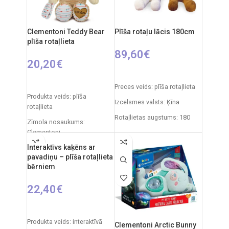
gadiem
Elementi: 3 x AA (nav iekļauti)
Clementoni Teddy Bear
Plīša rotaļu lācis 180cm
plīša rotaļlieta
89,60
€
20,20
€
IZVĒLIETIES OPCIJAS
PIEVIENOT GROZAM
Preces veids: plīša rotaļlieta
Produkta veids: plīša
Izcelsmes valsts: Ķīna
rotaļlieta
Rotaļlietas augstums: 180
Zīmola nosaukums:
cm
Clementoni
Interaktīvs kaķēns ar
Izcelsmes valsts: Itālija
pavadiņu – plīša rotaļlieta
Iepakojuma izmēri: 31 x 20 x
bērniem
11 cm
22,40
€
Ieteicamais vecums: no 0
mēnešiem.
IZVĒLIETIES OPCIJAS
Produkta veids: interaktīvā
Clementoni Arctic Bunny