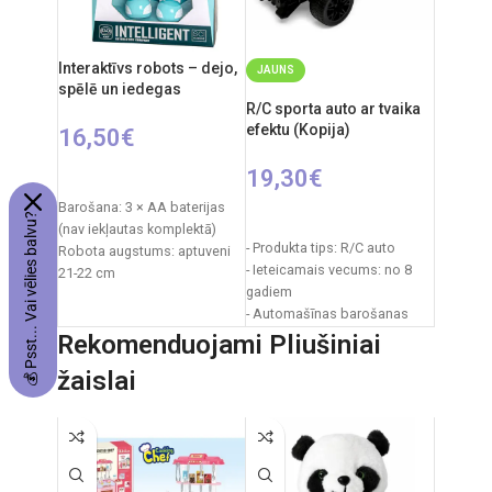
gadiem
Elementi: 3 x AA (nav iekļauti)
Interaktīvs robots – dejo,
JAUNS
spēlē un iedegas
R/C sporta auto ar tvaika
efektu (Kopija)
16,50
€
19,30
€
PIEVIENOT GROZAM
Barošana: 3 × AA baterijas
IZVĒLIETIES OPCIJAS
💰 Psst... Vai vēlies balvu?
(nav iekļautas komplektā)
- Produkta tips: R/C auto
Robota augstums: aptuveni
- Ieteicamais vecums: no 8
21-22 cm
gadiem
Iepakojuma izmēri: 21 × 9,5 ×
- Automašīnas barošanas
28 cm
avots: 3 x AA baterijas
Rekomenduojami Pliušiniai
Iepakojuma svars: 0,6 kg
- Tālvadības pults barošanas
Materiāls: plastmasa
žaislai
avots: 2 x AA baterijas
Ieteicamais vecums: no 3
- Automašīnas izmēri: 9,5 x
gadiem
20,5 x 6,5 cm
Izcelsmes valsts: Ķīna
- Iepakojuma izmēri: 22,5 x 12
x 9 cm