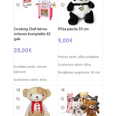
Cooking Chef bērnu
Plīša panda 30 cm
virtuves komplekts 42
gab.
9,00
€
28,00
€
PIEVIENOT GROZAM
Preces veids: plīša rotaļlieta
PIEVIENOT GROZAM
Izcelsmes valsts: Ķīna
Produkta veids: virtuve
bērniem
Rotaļlietas augstums: 60 cm
Izcelsmes valsts: Ķīna
Iepakojuma izmēri: 12 x 38 x
51,5 cm
Produkta materiāls:
plastmasa
Ieteicamais vecums: no 3