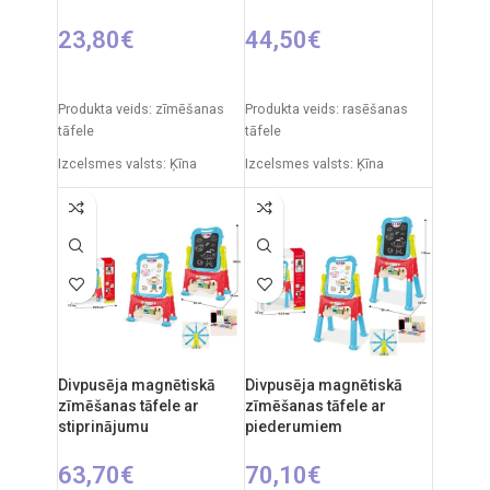
23,80
€
44,50
€
PIEVIENOT GROZAM
PIEVIENOT GROZAM
Produkta veids: zīmēšanas
Produkta veids: rasēšanas
tāfele
tāfele
Izcelsmes valsts: Ķīna
Izcelsmes valsts: Ķīna
Iepakojuma izmēri: 7 x 49 x
Iepakojuma izmēri: 91 x 5 x
35 cm
55 cm
Produkta izmēri: 33,5 x 32 x
Produkta izmēri: 86 x 53 x 45
54,5 cm
cm
Ieteicamais vecums: no 3
gadiem.
Divpusēja magnētiskā
Divpusēja magnētiskā
zīmēšanas tāfele ar
zīmēšanas tāfele ar
stiprinājumu
piederumiem
63,70
€
70,10
€