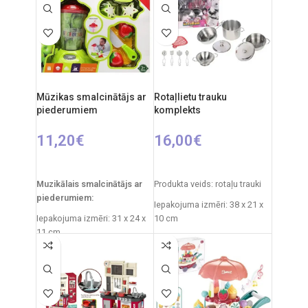
Ieteicamais vecums: no 3
gadiem.
Mūzikas smalcinātājs ar
Rotaļlietu trauku
piederumiem
komplekts
11,20
€
16,00
€
PIEVIENOT GROZAM
PIEVIENOT GROZAM
Muzikālais smalcinātājs ar
Produkta veids: rotaļu trauki
piederumiem:
Iepakojuma izmēri: 38 x 21 x
Iepakojuma izmēri: 31 x 24 x
10 cm
11 cm
Svars: 0,775 kg
Svars: 490 g
Produkta materiāls:
Ieteicamais vecums: no 3
plastmasa
gadiem
Ieteicamais vecums: no 3
Nepieciešamie elementi:
gadiem.