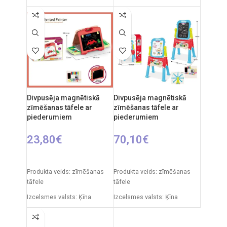
Iepakojuma izmēri: 91 x 5 x
Iepakojuma izmēri: 12 x 53,5
55 cm
x 61,5 cm
Produkta izmēri: 86 x 53 x 45
Produkta izmēri: 33 x 58 x 84
cm
cm
Ieteicamais vecums: no 3
gadiem.
Divpusēja magnētiskā
Divpusēja magnētiskā
zīmēšanas tāfele ar
zīmēšanas tāfele ar
piederumiem
piederumiem
23,80
€
70,10
€
PIEVIENOT GROZAM
PIEVIENOT GROZAM
Produkta veids: zīmēšanas
Produkta veids: zīmēšanas
tāfele
tāfele
Izcelsmes valsts: Ķīna
Izcelsmes valsts: Ķīna
Iepakojuma izmēri: 7 x 49 x
Iepakojuma izmēri: 12 x 53,5
35 cm
x 76,5 cm