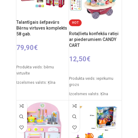
2xAA
Materiāls: plastmasas
Talantīgais šefpavārs
HOT
Izcelsmes valsts: Ķīna.
Bērnu virtuves komplekts
Rotaļlietu konfekšu ratiņi
58 gab.
ar piederumiem CANDY
CART
79,90
€
12,50
€
PIEVIENOT GROZAM
Produkta veids: bērnu
PIEVIENOT GROZAM
virtuvīte
Produkta veids: iepirkumu
Izcelsmes valsts: Ķīna
grozs
Iepakojuma izmēri: 14,5 x 55
Izcelsmes valsts: Ķīna
x 63 cm
Iepakojuma izmēri: 35 x 7 x
Virtuvītes izmēri: 35 x 63 x 84
27 cm
cm
Produkta izmēri: 24,5 x 26 x
Produkta materiāls:
15,5 cm
plastmasa
Produkta materiāls:
Ieteicamais vecums: no 3