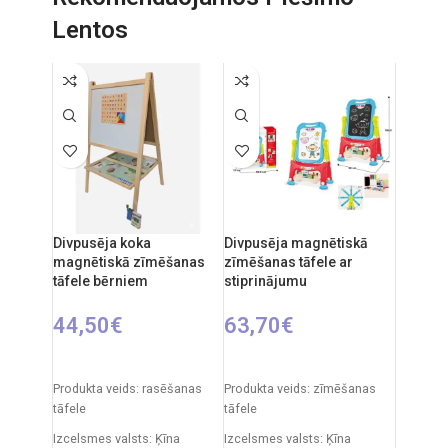
Izcelsmes valsts: Itālija
Lentos
Iepakojuma izmēri: 31 x 20 x
11 cm
Ieteicamais vecums: no 0
mēnešiem.
Divpusēja koka
Divpusēja magnētiskā
magnētiskā zīmēšanas
zīmēšanas tāfele ar
tāfele bērniem
stiprinājumu
44,50
€
63,70
€
PIEVIENOT GROZAM
PIEVIENOT GROZAM
Produkta veids: rasēšanas
Produkta veids: zīmēšanas
tāfele
tāfele
Izcelsmes valsts: Ķīna
Izcelsmes valsts: Ķīna