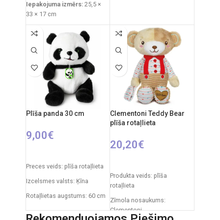
Iepakojuma izmērs:
25,5 ×
Ieteicamais vecums: no 3
33 × 17 cm
gadiem
Izstrādājuma svars:
760 g
Elementi: 3 x AA (nav iekļauti)
Funkcijas:
gaismas
projektors, zvana signāli,
baltais troksnis
Materiāli:
plīšs, plastmasa
Uzturēšana:
plīšs ir
mazgājams, noņemot
iekšējo moduli.
Plīša panda 30 cm
Clementoni Teddy Bear
plīša rotaļlieta
Izcelsmes valsts:
Itālija /
9,00
€
Clementoni
20,20
€
PIEVIENOT GROZAM
PIEVIENOT GROZAM
Preces veids: plīša rotaļlieta
Produkta veids: plīša
Izcelsmes valsts: Ķīna
rotaļlieta
Rotaļlietas augstums: 60 cm
Zīmola nosaukums:
Clementoni
Rekomenduojamos Piešimo