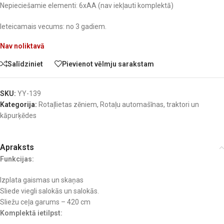
Nepieciešamie elementi: 6xAA (nav iekļauti komplektā)
Ieteicamais vecums: no 3 gadiem.
Nav noliktavā
Salīdziniet
Pievienot vēlmju sarakstam
SKU:
YY-139
Kategorija:
Rotaļlietas zēniem
,
Rotaļu automašīnas, traktori un
kāpurķēdes
Apraksts
Funkcijas:
Izplata gaismas un skaņas
Sliede viegli salokās un salokās.
Sliežu ceļa garums – 420 cm
Komplektā ietilpst: