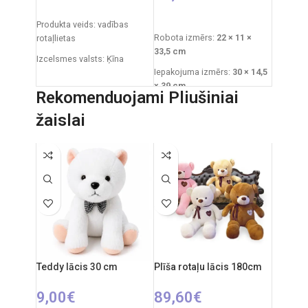
IZVĒLIETIES OPCIJAS
PIEVIENOT GROZAM
Produkta veids: vadības
Robota izmērs:
22 × 11 ×
rotaļlietas
33,5 cm
Izcelsmes valsts: Ķīna
Iepakojuma izmērs:
30 × 14,5
Iepakojuma izmēri: 33 x 8 x
× 39 cm
25 cm
Rekomenduojami Pliušiniai
Iepakojuma svars:
1,5 kg
Automašīnas izmēri: 18 x 8 x
žaislai
Materiāls: plastmasa
6 cm
Komplektā ietilpst: robots,
Ieteicamais vecums: no 6
vadības panelis, ~10 kārtridži
gadiem
Ieteicamais vecums:
no 3
Nepieciešamie elementi:
gadiem
2xAA tālvadības pults + 3xAA
automašīnai.
Izcelsmes valsts: Ķīna
Teddy lācis 30 cm
Plīša rotaļu lācis 180cm
9,00
€
89,60
€