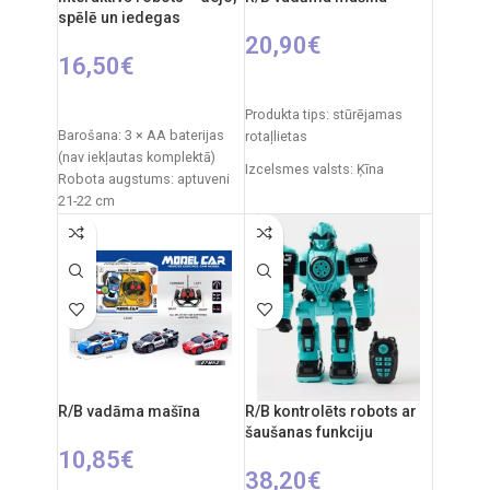
komplektā).
automašīnai.
spēlē un iedegas
20,90
€
16,50
€
IZVĒLIETIES OPCIJAS
PIEVIENOT GROZAM
Produkta tips: stūrējamas
Barošana: 3 × AA baterijas
rotaļlietas
(nav iekļautas komplektā)
Izcelsmes valsts: Ķīna
Robota augstums: aptuveni
21-22 cm
Iepakojuma izmēri: 25 x 13 x
Iepakojuma izmēri: 21 × 9,5 ×
18 cm
28 cm
Frekvence: 2.4GHz
Iepakojuma svars: 0,6 kg
Materiāls: plastmasa
Tālvadības pults: 2xAAA
Ieteicamais vecums: no 3
baterijas
gadiem
RC auto akumulators: 3.7V
Izcelsmes valsts: Ķīna
Ieteicamais vecums: no 6
gadiem.
R/B vadāma mašīna
R/B kontrolēts robots ar
šaušanas funkciju
10,85
€
38,20
€