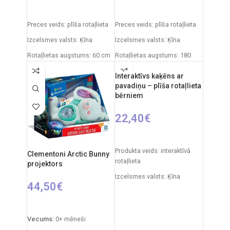
PIEVIENOT GROZAM
IZVĒLIETIES OPCIJAS
Preces veids: plīša rotaļlieta
Preces veids: plīša rotaļlieta
Izcelsmes valsts: Ķīna
Izcelsmes valsts: Ķīna
Rotaļlietas augstums: 60 cm
Rotaļlietas augstums: 180
cm
Interaktīvs kaķēns ar
pavadiņu – plīša rotaļlieta
bērniem
22,40
€
IZVĒLIETIES OPCIJAS
Produkta veids: interaktīvā
Clementoni Arctic Bunny
rotaļlieta
projektors
Izcelsmes valsts: Ķīna
44,50
€
Iepakojuma izmēri: 14 x 26 x
28 cm
PIEVIENOT GROZAM
Rotaļlietas izmēri: 27 x 12 x
Vecums:
0+ mēneši
27 cm