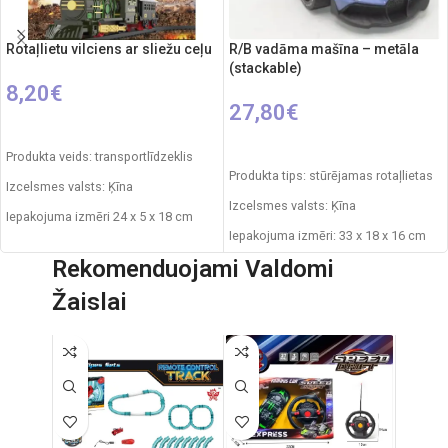
Rotaļlietu vilciens ar sliežu ceļu
R/B vadāma mašīna – metāla
(stackable)
8,20
€
27,80
€
PIEVIENOT GROZAM
IZVĒLIETIES OPCIJAS
Produkta veids: transportlīdzeklis
Produkta tips: stūrējamas rotaļlietas
Izcelsmes valsts: Ķīna
Izcelsmes valsts: Ķīna
Iepakojuma izmēri 24 x 5 x 18 cm
Iepakojuma izmēri: 33 x 18 x 16 cm
Daļu skaits: 8
Rekomenduojami Valdomi
Automašīnas garums: 30 cm
Produkta materiāls: plastmasa
Žaislai
Frekvence: 2.4GHz
Ieteicamais vecums: no 3 gadiem
Tālvadības pults: 2xAA baterijas
Nepieciešamie elementi: 1xAA
RC auto akumulators: 3.7V
Ieteicamais vecums: no 6 gadiem.