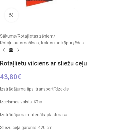
Click to enlarge
Sākums
/
Rotaļlietas zēniem
/
Rotaļu automašīnas, traktori un kāpurķēdes
Rotaļlietu vilciens ar sliežu ceļu
43,80
€
Izstrādājuma tips: transportlīdzeklis
Izcelsmes valsts: Ķīna
Izstrādājuma materiāls: plastmasa
Sliežu ceļa garums: 420 cm