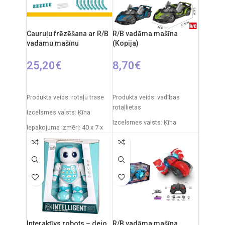
Cauruļu frēzēšana ar R/B
R/B vadāma mašīna
vadāmu mašīnu
(Kopija)
25,20
€
8,70
€
PIEVIENOT GROZAM
IZVĒLIETIES OPCIJAS
Produkta veids: rotaļu trase
Produkta veids: vadības
rotaļlietas
Izcelsmes valsts: Ķīna
Izcelsmes valsts: Ķīna
Iepakojuma izmēri: 40 x 7 x
34 cm
Iepakojuma izmēri: 31 x 7 x
25 cm
Daļu skaits: 19
Automašīnas izmēri: 20 x 9
Produkta materiāls:
cm
plastmasa (PVC)
Ieteicamais vecums: no 3
Ieteicamais vecums: 5 gadi
gadiem
un vecāki
Nepieciešamie elementi:
Elementi: 2 x AA (nav iekļauti
2xAA tālvadības pults + 4xAA
Interaktīvs robots – dejo,
R/B vadāma mašīna