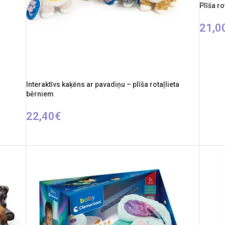
Plīša r
21,0
IZVĒL
Interaktīvs kaķēns ar pavadiņu – plīša rotaļlieta
bērniem
22,40
€
IZVĒLIETIES OPCIJAS