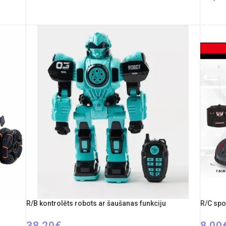
IZVĒLIETIES OPCIJAS
IZVĒL
R/B kontrolēts robots ar šaušanas funkciju
R/C spo
38,20
€
8,00