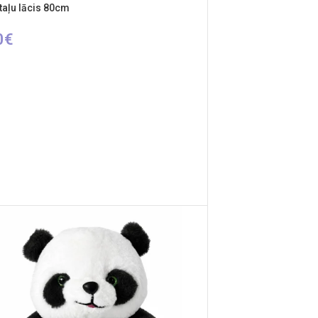
otaļu lācis 80cm
0
€
IETIES OPCIJAS