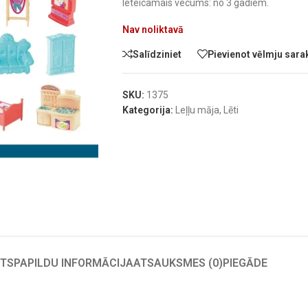
Ieteicamais vecums: no 3 gadiem.
Nav noliktavā
Salīdziniet
Pievienot vēlmju sar
SKU:
1375
Kategorija:
Leļļu māja
,
Lēti
TS
PAPILDU INFORMĀCIJA
ATSAUKSMES (0)
PIEGĀDE