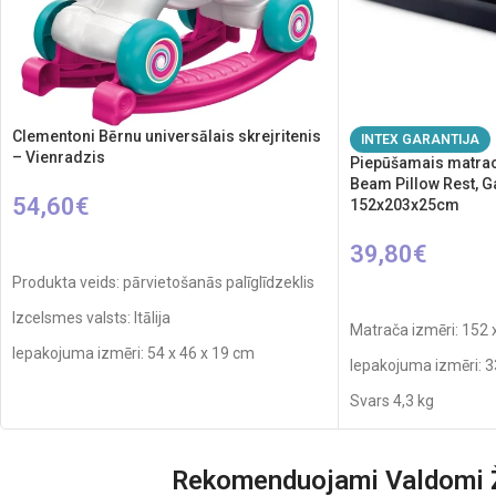
Clementoni Bērnu universālais skrejritenis
INTEX GARANTIJA
– Vienradzis
Piepūšamais matrac
Beam Pillow Rest, G
54,60
€
152x203x25cm
PIEVIENOT GROZAM
39,80
€
Produkta veids: pārvietošanās palīglīdzeklis
PIEVIENOT GROZA
Izcelsmes valsts: Itālija
Matrača izmēri: 152 
Iepakojuma izmēri: 54 x 46 x 19 cm
Iepakojuma izmēri: 3
Svars: 2,7 kg
Svars 4,3 kg
Ieteicamais vecums: no 1 gada vecuma
Materiāls: PVC, velūr
Nepieciešamie elementi: 2xAAA
Maksimālā slodze: 27
Rekomenduojami Valdomi Ž