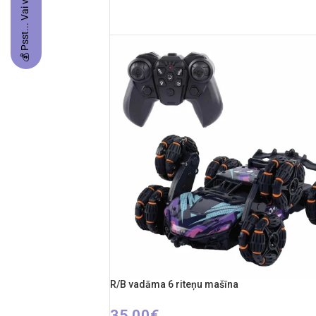
💰 Psst... Vai vēlies balvu?
PIEVIENOT GROZAM
R/B vadāma 6 riteņu mašīna
35,00
€