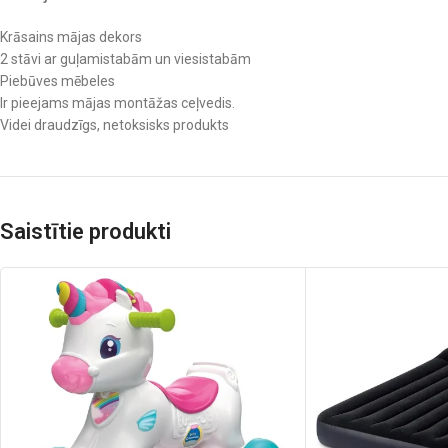
Krāsains mājas dekors
2 stāvi ar guļamistabām un viesistabām
Piebūves mēbeles
Ir pieejams mājas montāžas ceļvedis.
Videi draudzīgs, netoksisks produkts
Saistītie produkti