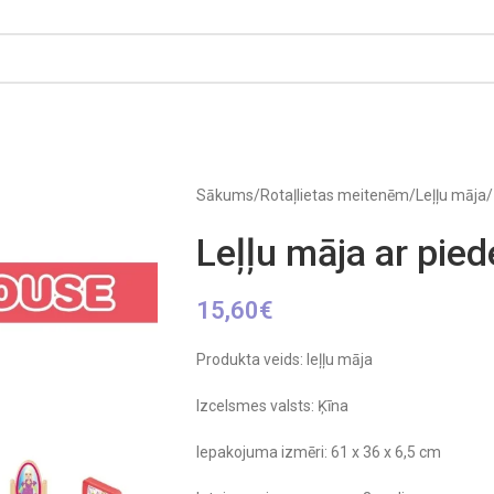
Sākums
/
Rotaļlietas meitenēm
/
Leļļu māja
/
Leļļu māja ar pie
15,60
€
Produkta veids: leļļu māja
Izcelsmes valsts: Ķīna
Iepakojuma izmēri: 61 x 36 x 6,5 cm