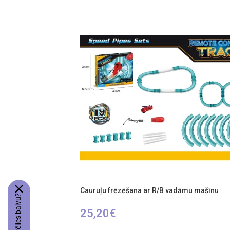
Cauruļu frēzēšana ar R/B vadāmu mašīnu
25,20
€