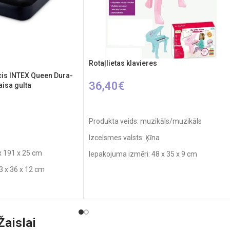
Rotaļlietas klavieres
is INTEX Queen Dura-
36,40
€
aisa gulta
PIEVIENOT GROZAM
Produkta veids: muzikāls/muzikāls
M
Izcelsmes valsts: Ķīna
x 191 x 25 cm
Iepakojuma izmēri: 48 x 35 x 9 cm
3 x 36 x 12 cm
Klavieru izmēri: 70 x 49 x 72 cm
Ieteicamais vecums: no 3 gadiem
s
Elementi: 4 x AA
2 kg.
aislai