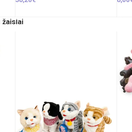
PIEVIENOT GROZAM
PIEVI
 žaislai