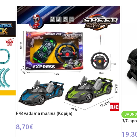
R/B vadāma mašīna (Kopija)
JAUNS
R/C spor
8,70
€
19,3