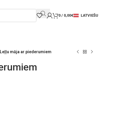
LATVIEŠU
0
/
0,00
€
Leļļu māja ar piederumiem
derumiem