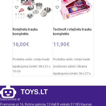
Ieteicamais vecums: no 3
Ieteicamais vecums: no 3
gadiem.
gadiem
Nepieciešamie elementi:
2xAA
Materiāls: plastmasas
Rotaļlietu trauku
TechnoK rotaļlietu trauku
Izcelsmes valsts: Ķīna.
komplekts
komplekts
16,00
€
11,90
€
PIEVIENOT GROZAM
PIEVIENOT GROZAM
Produkta veids: rotaļu trauki
Produkta veids: rotaļu trauki
Iepakojuma izmēri: 38 x 21 x
Izcelsmes valsts: Ukraina
10 cm
Iepakojuma izmēri: 36 x 27 x
Svars: 0,775 kg
11 cm
Produkta materiāls:
Svars: 0,5 kg
plastmasa
Produkta materiāls:
Ieteicamais vecums: no 3
plastmasa
Sazinieties ar
gadiem.
Ieteicamais vecums: no 3
Pramonės pr.16, Rytinė galerija,13 Hall 8 veikals 51185 Kaunas