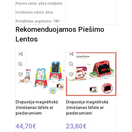
Preces veids: plīša rotaļlieta
Rotaļlietas izmēri: 27 x 12 x
Izcelsmes valsts: Ķīna
27 cm
Rotaļlietas augstums: 180
Ieteicamais vecums: no 3
cm
Rekomenduojamos Piešimo
gadiem
Lentos
Elementi: 3 x AA (nav iekļauti)
Divpusēja magnētiskā
Divpusēja magnētiskā
zīmēšanas tāfele ar
zīmēšanas tāfele ar
piederumiem
piederumiem
44,70
€
23,80
€