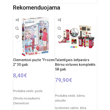
Iepakojuma izmēri: 12 x 53,5
Iepakojuma izmēri: 91 x 5 x
Rekomenduojama
x 76,5 cm
55 cm
Produkta izmēri: 33 x 58 x 110
Produkta izmēri: 86 x 53 x 45
cm
cm
Ieteicamais vecums: no 3
gadiem.
Clementoni puzle “Frozen
Talantīgais šefpavārs
2” 30 gab.
Bērnu virtuves komplekts
58 gab.
8,40
€
79,90
€
PIEVIENOT GROZAM
PIEVIENOT GROZAM
Produkta veids: puzle
Produkta veids: bērnu
Zīmola nosaukums:
virtuvīte
Clementoni
Izcelsmes valsts: Ķīna