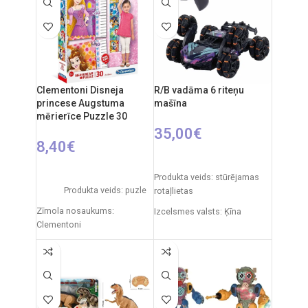
Clementoni Disneja
R/B vadāma 6 riteņu
princese Augstuma
mašīna
mērierīce Puzzle 30
35,00
€
8,40
€
PIEVIENOT GROZAM
PIEVIENOT GROZAM
Produkta veids: stūrējamas
Produkta veids: puzle
rotaļlietas
Zīmola nosaukums:
Izcelsmes valsts: Ķīna
Clementoni
Iepakojuma izmēri: 33 x 8 x
Izcelsmes valsts: Itālija
20 cm
Daļu skaits: 30
Mašīnas izmēri: 230 x 16 x 7
cm
Mīklas izmēri: 39 x 28 x 6 cm
Produkta materiāls:
Ieteicamais vecums: no 3