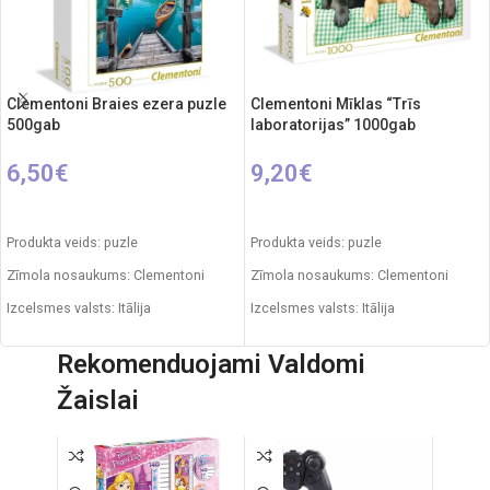
Clementoni Braies ezera puzle
Clementoni Mīklas “Trīs
500gab
laboratorijas” 1000gab
6,50
€
9,20
€
PIEVIENOT GROZAM
PIEVIENOT GROZAM
Produkta veids: puzle
Produkta veids: puzle
Zīmola nosaukums: Clementoni
Zīmola nosaukums: Clementoni
Izcelsmes valsts: Itālija
Izcelsmes valsts: Itālija
Iepakojuma izmēri: 34,4 x 4,6 x 25,4
Iepakojuma izmēri: 28,1 x 5,8 x 37 cm
Rekomenduojami Valdomi
cm
Gabaliņu skaits: 1000
Žaislai
Gabaliņu skaits: 500
Puzzle izmēri: 69 x 50 cm
Puzzle izmēri: 49 x 36 cm
Ieteicamais vecums: no 10 gadiem
Ieteicamais vecums: no 14 gadiem.