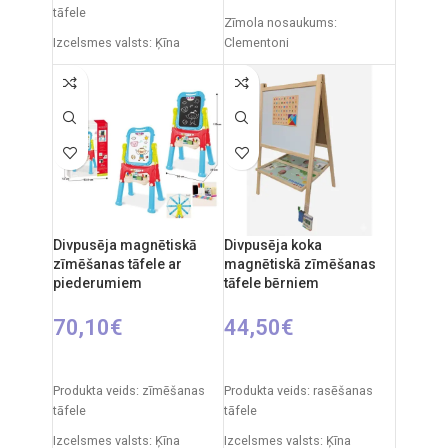
tāfele
Zīmola nosaukums:
Izcelsmes valsts: Ķīna
Clementoni
Iepakojuma izmēri: 12 x 53,5
Izcelsmes valsts: Itālija
x 61,5 cm
Daļu skaits: 30
Produkta izmēri: 33 x 58 x 84
Mīklas izmēri: 39 x 28 x 6 cm
cm
Ieteicamais vecums: no 3
Ieteicamais vecums: no 3
gadiem
gadiem.
Divpusēja magnētiskā
Divpusēja koka
zīmēšanas tāfele ar
magnētiskā zīmēšanas
piederumiem
tāfele bērniem
70,10
€
44,50
€
PIEVIENOT GROZAM
PIEVIENOT GROZAM
Produkta veids: zīmēšanas
Produkta veids: rasēšanas
tāfele
tāfele
Izcelsmes valsts: Ķīna
Izcelsmes valsts: Ķīna