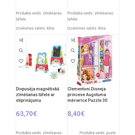
PIEVIENOT GROZAM
PIEVIENOT GROZAM
Produkta veids: zīmēšanas
Produkta veids: zīmēšanas
tāfele
tāfele
Izcelsmes valsts: Ķīna
Izcelsmes valsts: Ķīna
Iepakojuma izmēri: 11 x 43 x
Iepakojuma izmēri: 7 x 49 x
50 cm
35 cm
Produkta izmēri: 30 x 49 x 67
Produkta izmēri: 33,5 x 32 x
cm
54,5 cm
Ieteicamais vecums: no 3
Ieteicamais vecums: no 3
gadiem.
gadiem.
Divpusēja magnētiskā
Clementoni Disneja
zīmēšanas tāfele ar
princese Augstuma
stiprinājumu
mērierīce Puzzle 30
63,70
€
8,40
€
PIEVIENOT GROZAM
PIEVIENOT GROZAM
Produkta veids: zīmēšanas
Produkta veids: puzle