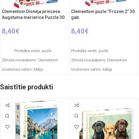
Clementoni Disneja princese
Clementoni puzle “Frozen 2” 30
Augstuma mērierīce Puzzle 30
gab.
8,40
€
8,40
€
PIEVIENOT GROZAM
PIEVIENOT GROZAM
Produkta veids: puzle
Produkta veids: puzle
Zīmola nosaukums: Clementoni
Zīmola nosaukums: Clementoni
Izcelsmes valsts: Itālija
Izcelsmes valsts: Itālija
Daļu skaits: 30
Gabaliņu skaits: 30
Saistītie produkti
Mīklas izmēri: 39 x 28 x 6 cm
Puzzle izmēri: 39 x 28 x 6 cm
Ieteicamais vecums: no 3 gadiem
Ieteicamais vecums: no 3 gadiem.