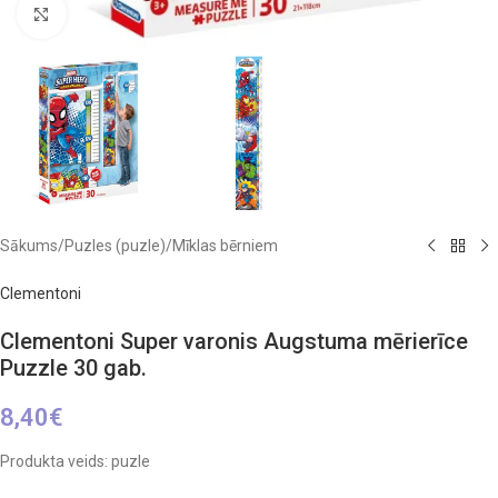
Click to enlarge
Sākums
/
Puzles (puzle)
/
Mīklas bērniem
Clementoni
Clementoni Super varonis Augstuma mērierīce
Puzzle 30 gab.
8,40
€
Produkta veids: puzle