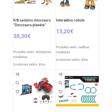
plastmasa
gadiem
Frekvence: 2,4 GHz
Ieteicamais vecums: no 6
R/B vadāms dinozaurs
Interaktīvs robots
gadiem.
“Dinozauru planēta”
13,20
€
38,30
€
IZVĒLIETIES OPCIJAS
PIEVIENOT GROZAM
Produkta veids: vadības
Produkta veids: stūrējamas
rotaļlietas
rotaļlietas
Izcelsmes valsts: Ķīna
Izcelsmes valsts: Ķīna
Iepakojuma izmēri: 22 x 13 x
Iepakojuma izmēri: 12 x 51 x
27 cm
30,5 cm
Robota izmēri: 18 x 9 x 22 cm
Dinozaura izmēri: 29,5x x 52
Ieteicamais vecums: no 3
cm
gadiem
Rotaļlietas sastāvs:
Elementi: 3x AA
plastmasa, gumija
Ieteicamais vecums: no 3