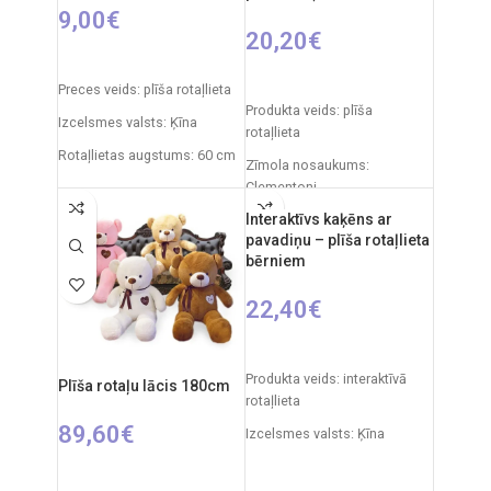
Clementoni
9,00
€
20,20
€
PIEVIENOT GROZAM
PIEVIENOT GROZAM
Preces veids: plīša rotaļlieta
Produkta veids: plīša
Izcelsmes valsts: Ķīna
rotaļlieta
Rotaļlietas augstums: 60 cm
Zīmola nosaukums:
Clementoni
Interaktīvs kaķēns ar
Izcelsmes valsts: Itālija
pavadiņu – plīša rotaļlieta
Iepakojuma izmēri: 31 x 20 x
bērniem
11 cm
22,40
€
Ieteicamais vecums: no 0
mēnešiem.
IZVĒLIETIES OPCIJAS
Produkta veids: interaktīvā
Plīša rotaļu lācis 180cm
rotaļlieta
89,60
€
Izcelsmes valsts: Ķīna
Iepakojuma izmēri: 14 x 26 x
IZVĒLIETIES OPCIJAS
28 cm