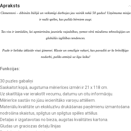
Apraksts
Clementoni – dibināts Itālijā un veiksmīgi darbojas jau vairāk nekā 50 gadus! Uzņēmuma misija
ir radīt spēles, kas palīdz bērniem augt.
Tas viss ir izstrādāts, lai apmierinātu jauniešu vajadzības, ņemot vērā mūsdienu tehnoloģijas un
globālās izglītības tendences.
Puzle ir lieliska izklaide visai ģimenei. Klusie un omulīgie vakari, kas pavadīti ar šo brīnišķīgo
nodarbi, paliks atmiņā uz ilgu laiku!
Funkcijas:
30 puzles gabaliņi
Saskaitot kopā, augstuma mērierīces izmēri ir 21 x 118 cm.
Uz skaitītāja var ierakstīt vecumu, datumu un citu informāciju.
Mērierīce sastāv no jūsu iecienītāko varoņu attēliem.
Materiālu kvalitāte un ekskluzīvu drukāšanas paņēmienu izmantošana
nodrošina skaistus, spilgtus un spilgtus spēles attēlus.
Detaļas ir izgatavotas no bieza, augstas kvalitātes kartona.
Gludas un graciozas detaļu līnijas