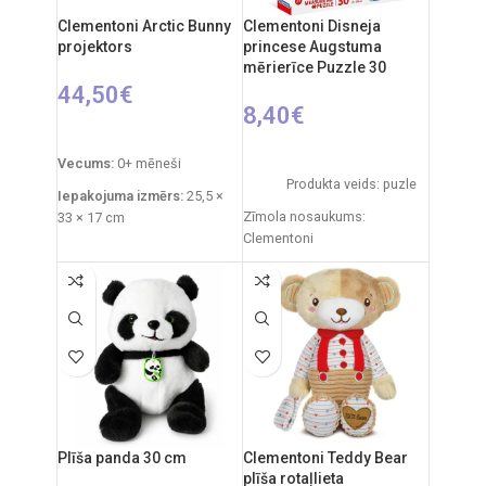
Clementoni Arctic Bunny
Clementoni Disneja
projektors
princese Augstuma
mērierīce Puzzle 30
44,50
€
8,40
€
PIEVIENOT GROZAM
PIEVIENOT GROZAM
Vecums:
0+ mēneši
Produkta veids: puzle
Iepakojuma izmērs:
25,5 ×
Zīmola nosaukums:
33 × 17 cm
Clementoni
Izstrādājuma svars:
760 g
Izcelsmes valsts: Itālija
Funkcijas:
gaismas
Daļu skaits: 30
projektors, zvana signāli,
baltais troksnis
Mīklas izmēri: 39 x 28 x 6 cm
Materiāli:
plīšs, plastmasa
Ieteicamais vecums: no 3
gadiem
Uzturēšana:
plīšs ir
mazgājams, noņemot
iekšējo moduli.
Plīša panda 30 cm
Clementoni Teddy Bear
Izcelsmes valsts:
Itālija /
plīša rotaļlieta