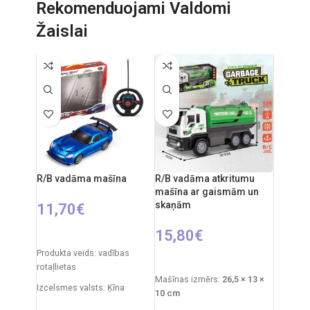
Rekomenduojami Valdomi
Produkta materiāls: plastmasa
Žaislai
Frekvence: 2,4 GHz
Ieteicamais vecums: no 6 gadiem.
R/B vadāma mašīna
R/B vadāma atkritumu
mašīna ar gaismām un
skaņām
11,70
€
15,80
€
IZVĒLIETIES OPCIJAS
Produkta veids: vadības
PIEVIENOT GROZAM
rotaļlietas
Mašīnas izmērs:
26,5 × 13 ×
Izcelsmes valsts: Ķīna
10 cm
Iepakojuma izmēri: 31 x 7 x