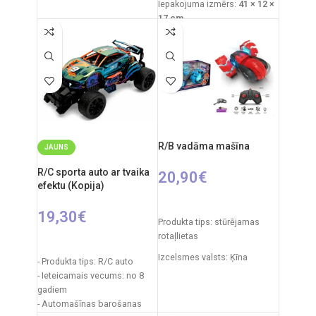
Iepakojuma izmērs:
41 × 12 ×
25 cm
17 cm
Automašīnas izmēri: 20 x 9
Ieteicamais vecums:
no 3
cm
gadiem
Ieteicamais vecums: no 3
Nepieciešamās baterijas:
gadiem
4×AA ierīcei
+
2×AA
tālvadības pults
.
Nepieciešamie elementi:
2xAA tālvadības pults + 4xAA
Izcelsmes valsts: Ķīna
automašīnai.
R/B vadāma mašīna
JAUNS
R/C sporta auto ar tvaika
20,90
€
efektu (Kopija)
IZVĒLIETIES OPCIJAS
19,30
€
Produkta tips: stūrējamas
rotaļlietas
IZVĒLIETIES OPCIJAS
Izcelsmes valsts: Ķīna
- Produkta tips: R/C auto
- Ieteicamais vecums: no 8
Iepakojuma izmēri: 25 x 13 x
gadiem
18 cm
- Automašīnas barošanas
Frekvence: 2.4GHz