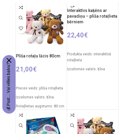
cm
Barošanas avots: 2 x AA
Rotaļlietas sastāvs:
baterijas (nav iekļautas
Interaktīvs kaķēns ar
plastmasa, gumija
pavadiņu – plīša rotaļlieta
komplektā)
bērniem
Komplektā ietilpst: auto,
Ieteicamais vecums: no 3
tālvadības pults
gadiem
22,40
€
Materiāli: plastmasa, metāls
Elementi: 3 x AA (nav iekļauti)
IZVĒLIETIES OPCIJAS
Produkta veids: interaktīvā
Plīša rotaļu lācis 80cm
rotaļlieta
💰 Psst... Vai vēlies balvu?
21,00
€
Izcelsmes valsts: Ķīna
Iepakojuma izmēri: 14 x 26 x
IZVĒLIETIES OPCIJAS
28 cm
Preces veids: plīša rotaļlieta
Rotaļlietas izmēri: 27 x 12 x
Izcelsmes valsts: Ķīna
27 cm
Rotaļlietas augstums: 80 cm
Ieteicamais vecums: no 3
gadiem
Elementi: 3 x AA (nav iekļauti)