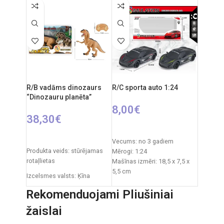
avots: 3 x AA baterijas
- Tālvadības pults barošanas
Tālvadības pults: 2xAAA
avots: 2 x AA baterijas
baterijas
- Automašīnas izmēri: 9,5 x
RC auto akumulators: 3.7V
20,5 x 6,5 cm
- Iepakojuma izmēri: 22,5 x 12
Ieteicamais vecums: no 6
x 9 cm
gadiem.
R/B vadāms dinozaurs
R/C sporta auto 1:24
“Dinozauru planēta”
8,00
€
38,30
€
PIEVIENOT GROZAM
PIEVIENOT GROZAM
Vecums: no 3 gadiem
Produkta veids: stūrējamas
Mērogi: 1:24
rotaļlietas
Mašīnas izmēri: 18,5 x 7,5 x
5,5 cm
Izcelsmes valsts: Ķīna
Iepakojuma izmēri: 23,5 x
Iepakojuma izmēri: 12 x 51 x
11,5 x 9,3 cm
Rekomenduojami Pliušiniai
30,5 cm
Barošanas avots: 3 x AA
žaislai
baterijas (nav iekļautas
Dinozaura izmēri: 29,5x x 52
komplektā)