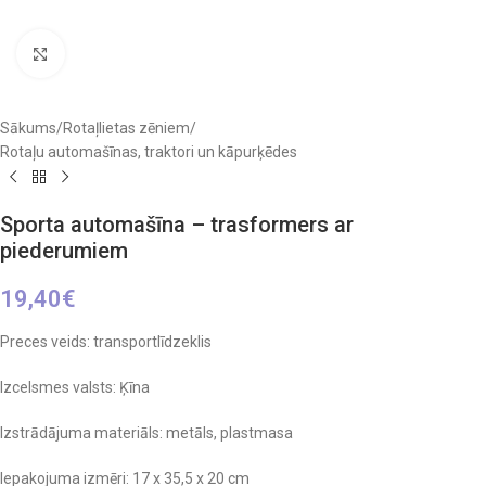
Click to enlarge
Sākums
/
Rotaļlietas zēniem
/
Rotaļu automašīnas, traktori un kāpurķēdes
Sporta automašīna – trasformers ar
piederumiem
19,40
€
Preces veids: transportlīdzeklis
Izcelsmes valsts: Ķīna
Izstrādājuma materiāls: metāls, plastmasa
Iepakojuma izmēri: 17 x 35,5 x 20 cm