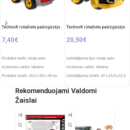
TechnoK rotaļlietu pašizgāzējs
TechnoK rotaļlietu pašizgāzējs
7,40
€
20,50
€
IZVĒLIETIES OPCIJAS
IZVĒLIETIES OPCIJAS
Produkta veids: rotaļu auto
Izstrādājuma tips: rotaļu auto
Izcelsmes valsts: Ukraina
Izcelsmes valsts: Ukraina
Produkta izmēri: 30,5 x 20 x 18 cm
Izstrādājuma izmēri: 47 x 25,5 x 22,5
cm
Svars: 0,450 kg
Rekomenduojami Valdomi
Svars: 1,095 kg
Produkta materiāls: plastmasa
Žaislai
Izstrādājuma materiāls: plastmasa
Ieteicamais vecums: no 1 gada
vecuma.
Ieteicamais vecums: no 3 gadiem.