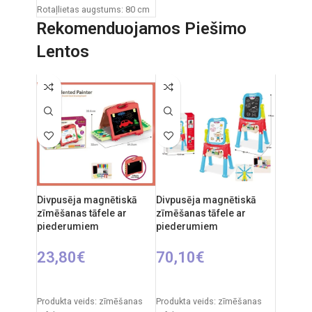
Rotaļlietas augstums: 80 cm
Rekomenduojamos Piešimo
Lentos
Divpusēja magnētiskā
Divpusēja magnētiskā
zīmēšanas tāfele ar
zīmēšanas tāfele ar
piederumiem
piederumiem
23,80
€
70,10
€
PIEVIENOT GROZAM
PIEVIENOT GROZAM
Produkta veids: zīmēšanas
Produkta veids: zīmēšanas