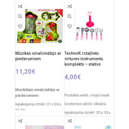
Produkta izmēri: 33 x 58 x 84
cm
Ieteicamais vecums: no 3
gadiem.
Mūzikas smalcinātājs ar
TechnoK rotaļlietu
piederumiem
virtuves instrumentu
komplekts – statīvs
11,20
€
4,00
€
PIEVIENOT GROZAM
PIEVIENOT GROZAM
Muzikālais smalcinātājs ar
Produkta veids: rotaļu trauki
piederumiem:
Izcelsmes valsts: Ukraina
Iepakojuma izmēri: 31 x 24 x
11 cm
Iepakojuma izmēri: 20 x 10 x
10 cm
Svars: 490 g
Produkta materiāls:
Ieteicamais vecums: no 3