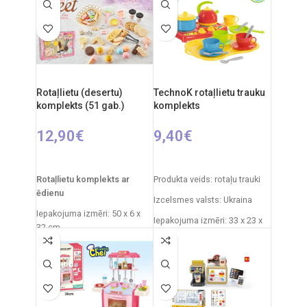
plastmasa
gadiem
Ieteicamais vecums: no 3
Nepieciešamie elementi:
gadiem.
2xAA
Materiāls: plastmasas
Izcelsmes valsts: Ķīna.
Rotaļlietu (desertu)
TechnoK rotaļlietu trauku
komplekts (51 gab.)
komplekts
12,90
€
9,40
€
PIEVIENOT GROZAM
PIEVIENOT GROZAM
Rotaļlietu komplekts ar
Produkta veids: rotaļu trauki
ēdienu
Izcelsmes valsts: Ukraina
Iepakojuma izmēri: 50 x 6 x
Iepakojuma izmēri: 33 x 23 x
32 cm
10 cm
Izcelsmes valsts: Ķīna
Produkta materiāls:
Ieteicamais vecums: no 3
plastmasa
gadiem.
Ieteicamais vecums: no 3
gadiem.