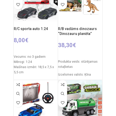
R/C sporta auto 1:24
R/B vadāms dinozaurs
“Dinozauru planēta”
8,00
€
38,30
€
PIEVIENOT GROZAM
PIEVIENOT GROZAM
Vecums: no 3 gadiem
Produkta veids: stūrējamas
Mērogi: 1:24
rotaļlietas
Mašīnas izmēri: 18,5 x 7,5 x
5,5 cm
Izcelsmes valsts: Ķīna
Iepakojuma izmēri: 23,5 x
Iepakojuma izmēri: 12 x 51 x
11,5 x 9,3 cm
30,5 cm
Barošanas avots: 3 x AA
baterijas (nav iekļautas
Dinozaura izmēri: 29,5x x 52
komplektā)
cm
Barošanas avots: 2 x AA
Rotaļlietas sastāvs:
baterijas (nav iekļautas
plastmasa, gumija
komplektā)