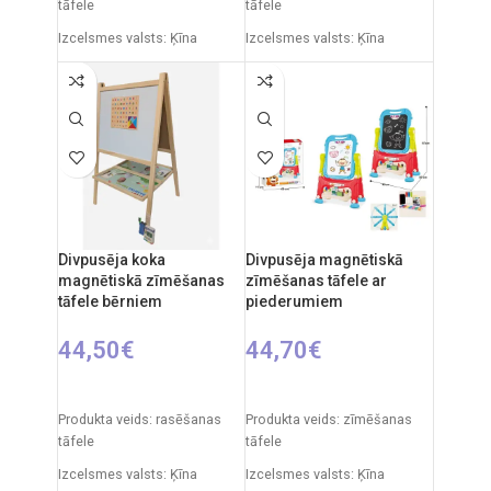
tāfele
tāfele
Izcelsmes valsts: Ķīna
Izcelsmes valsts: Ķīna
Iepakojuma izmēri: 7 x 49 x
Iepakojuma izmēri: 12 x 53,5
35 cm
x 76,5 cm
Produkta izmēri: 33,5 x 32 x
Produkta izmēri: 33 x 58 x 110
54,5 cm
cm
Ieteicamais vecums: no 3
Ieteicamais vecums: no 3
gadiem.
gadiem.
Divpusēja koka
Divpusēja magnētiskā
magnētiskā zīmēšanas
zīmēšanas tāfele ar
tāfele bērniem
piederumiem
44,50
€
44,70
€
PIEVIENOT GROZAM
PIEVIENOT GROZAM
Produkta veids: rasēšanas
Produkta veids: zīmēšanas
tāfele
tāfele
Izcelsmes valsts: Ķīna
Izcelsmes valsts: Ķīna