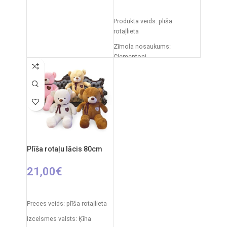
28 cm
PIEVIENOT GROZAM
Rotaļlietas izmēri: 27 x 12 x
Produkta veids: plīša
27 cm
rotaļlieta
Ieteicamais vecums: no 3
Zīmola nosaukums:
gadiem
Clementoni
Elementi: 3 x AA (nav iekļauti)
Izcelsmes valsts: Itālija
Iepakojuma izmēri: 31 x 20 x
11 cm
Ieteicamais vecums: no 0
mēnešiem.
Plīša rotaļu lācis 80cm
21,00
€
IZVĒLIETIES OPCIJAS
Preces veids: plīša rotaļlieta
Izcelsmes valsts: Ķīna