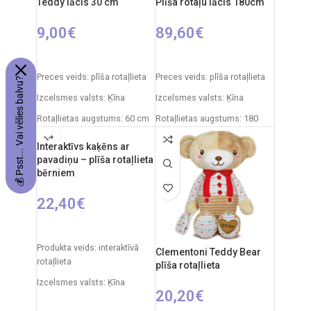
Teddy lācis 30 cm
Plīša rotaļu lācis 180cm
9,00
€
89,60
€
PIEVIENOT GROZAM
IZVĒLIETIES OPCIJAS
Preces veids: plīša rotaļlieta
Preces veids: plīša rotaļlieta
💰 Psst... Vai vēlies balvu?
Izcelsmes valsts: Ķīna
Izcelsmes valsts: Ķīna
Rotaļlietas augstums: 60 cm
Rotaļlietas augstums: 180
cm
Interaktīvs kaķēns ar
pavadiņu – plīša rotaļlieta
bērniem
22,40
€
IZVĒLIETIES OPCIJAS
Produkta veids: interaktīvā
Clementoni Teddy Bear
rotaļlieta
plīša rotaļlieta
Izcelsmes valsts: Ķīna
20,20
€
Iepakojuma izmēri: 14 x 26 x