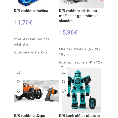
Komplektā ietilpst: auto,
Ieteicamais vecums: no 3
tālvadības pults
gadiem
R/B vadāma mašīna
R/B vadāma atkritumu
Materiāli: plastmasa, metāls
mašīna ar gaismām un
Elementi: 3 x AA (nav iekļauti)
skaņām
11,70
€
15,80
€
IZVĒLIETIES OPCIJAS
Produkta veids: vadības
PIEVIENOT GROZAM
rotaļlietas
Mašīnas izmērs:
26,5 × 13 ×
Izcelsmes valsts: Ķīna
10 cm
Iepakojuma izmēri: 31 x 7 x
Iepakojuma izmērs:
41 × 12 ×
25 cm
17 cm
Automašīnas izmēri: 20 x 9
Ieteicamais vecums:
no 3
cm
gadiem
Ieteicamais vecums: no 3
Nepieciešamās baterijas:
gadiem
4×AA ierīcei
+
2×AA
tālvadības pults
.
Nepieciešamie elementi:
2xAA tālvadības pults + 4xAA
Izcelsmes valsts: Ķīna
automašīnai.
R/B vadāms džips
R/B kontrolēts robots ar