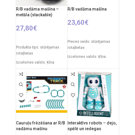
R/B vadāma mašīna –
R/B vadāma mašīna
metāla (stackable)
23,60
€
27,80
€
PIEVIENOT GROZAM
IZVĒLIETIES OPCIJAS
Preces veids: stūrējamas
Produkta tips: stūrējamas
rotaļlietas
rotaļlietas
Izcelsmes valsts: Ķīna
Izcelsmes valsts: Ķīna
Automašīnas izmēri: 31 x 15
Iepakojuma izmēri: 33 x 18 x
x 12 cm
16 cm
Ieteicamais vecums: no 6
Automašīnas garums: 30 cm
gadiem
Frekvence: 2.4GHz
Nepieciešamie elementi:
2xAA + 3xAAA
Tālvadības pults: 2xAA
baterijas
RC auto akumulators: 3.7V
Cauruļu frēzēšana ar R/B
Interaktīvs robots – dejo,
Ieteicamais vecums: no 6
vadāmu mašīnu
spēlē un iedegas
gadiem.