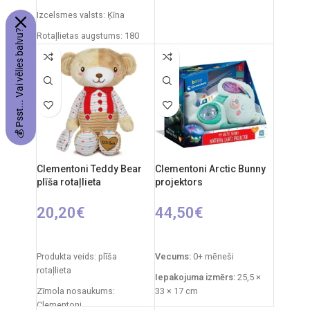
Rotaļlietas izmēri: 27 x 12 x
Izcelsmes valsts: Ķīna
27 cm
💰 Psst... Vai vēlies balvu?
Rotaļlietas augstums: 180
Ieteicamais vecums: no 3
cm
gadiem
Elementi: 3 x AA (nav iekļauti)
Clementoni Teddy Bear
Clementoni Arctic Bunny
plīša rotaļlieta
projektors
20,20
€
44,50
€
PIEVIENOT GROZAM
PIEVIENOT GROZAM
Produkta veids: plīša
Vecums:
0+ mēneši
rotaļlieta
Iepakojuma izmērs:
25,5 ×
Zīmola nosaukums:
33 × 17 cm
Clementoni