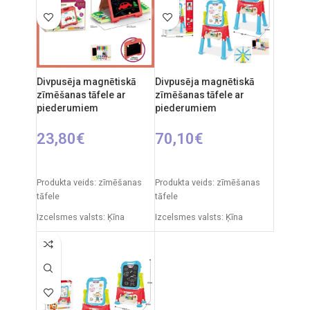
cm
cm
Ieteicamais vecums: no 3
gadiem.
Divpusēja magnētiskā
Divpusēja magnētiskā
zīmēšanas tāfele ar
zīmēšanas tāfele ar
piederumiem
piederumiem
23,80
€
70,10
€
PIEVIENOT GROZAM
PIEVIENOT GROZAM
Produkta veids: zīmēšanas
Produkta veids: zīmēšanas
tāfele
tāfele
Izcelsmes valsts: Ķīna
Izcelsmes valsts: Ķīna
Iepakojuma izmēri: 7 x 49 x
Iepakojuma izmēri: 12 x 53,5
35 cm
x 76,5 cm
Produkta izmēri: 33,5 x 32 x
Produkta izmēri: 33 x 58 x 110
54,5 cm
cm
Ieteicamais vecums: no 3
Ieteicamais vecums: no 3