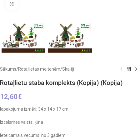
Click to enlarge
Sākums
/
Rotaļlietas meitenēm
/
Skaitļi
Rotaļlietu staba komplekts (Kopija) (Kopija)
12,60
€
Iepakojuma izmēri: 34 x 14 x 17 cm
Izcelsmes valsts: Ķīna
Ieteicamais vecums: no 3 gadiem.