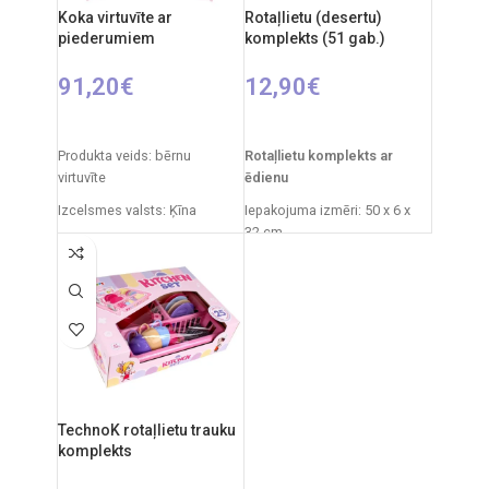
Koka virtuvīte ar
Rotaļlietu (desertu)
piederumiem
komplekts (51 gab.)
91,20
€
12,90
€
PIEVIENOT GROZAM
PIEVIENOT GROZAM
Produkta veids: bērnu
Rotaļlietu komplekts ar
virtuvīte
ēdienu
Izcelsmes valsts: Ķīna
Iepakojuma izmēri: 50 x 6 x
32 cm
Iepakojuma izmēri: 53 x 20,5
x 33 cm
Izcelsmes valsts: Ķīna
Virtuvītes izmēri: 63 x 48 x 30
Ieteicamais vecums: no 3
cm
gadiem.
Svars: 8 kg
Produkta materiāls: koks
Ieteicamais vecums: no 3
TechnoK rotaļlietu trauku
gadiem.
komplekts