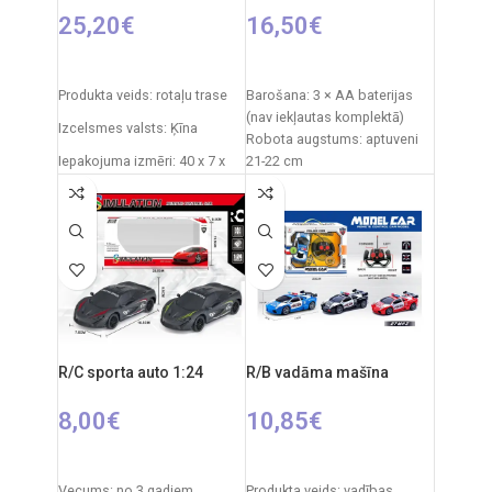
25,20
€
16,50
€
PIEVIENOT GROZAM
PIEVIENOT GROZAM
Produkta veids: rotaļu trase
Barošana: 3 × AA baterijas
(nav iekļautas komplektā)
Izcelsmes valsts: Ķīna
Robota augstums: aptuveni
Iepakojuma izmēri: 40 x 7 x
21-22 cm
34 cm
Iepakojuma izmēri: 21 × 9,5 ×
28 cm
Daļu skaits: 19
Iepakojuma svars: 0,6 kg
Produkta materiāls:
Materiāls: plastmasa
plastmasa (PVC)
Ieteicamais vecums: no 3
gadiem
Ieteicamais vecums: 5 gadi
Izcelsmes valsts: Ķīna
un vecāki
Elementi: 2 x AA (nav iekļauti
R/C sporta auto 1:24
R/B vadāma mašīna
komplektā).
8,00
€
10,85
€
PIEVIENOT GROZAM
IZVĒLIETIES OPCIJAS
Vecums: no 3 gadiem
Produkta veids: vadības