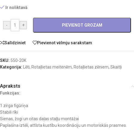
Ir noliktavā
-
+
PIEVIENOT GROZAM
Salīdziniet
Pievienot vēlmju sarakstam
SKU:
550-20K
Kategorija:
Lēti
,
Rotaļlietas meitenēm
,
Rotaļlietas zēniem
,
Skaitļi
Apraksts
Funkcijas:
1 zirga figūriņa
Stabili rīki
Sienas, žogi un citas daļas staļļu montāžai
Paplašina iztēli, attīsta kustību koordināciju un motoriskās prasmes.