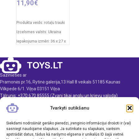
11,90
€
PIEVIENOT GROZAM
Produkta veids: rotaļu trauki
Izcelsmes valsts: Ukraina
Iepakojuma izmēri: 36 x 27 x
11 cm
Svars: 0,5 kg
Produkta materiāls:
plastmasa
Sazinieties ar
Ieteicamais vecums: no 3
Pramonės pr.16, Rytinė galerija,13 Hall 8 veikals 51185 Kaunas
gadiem.
Vilkpede 6/1. Viļņa 03151 Viļņa
Tālrunis: +370 670 85555 (Zvani tikai anglu un krievu valoda)
E-pasts: info@toys.lt
Tvarkyti sutikšanu
TOYS.LT
Siekdami nodrošināt gerāko pieredzi, įrenginio informācijui drošoti ir (vai)
KLIENTAMS
sasniegt naudojame slapukus. Ja sutinkate su slapukais, varēsim
apstrādāt datus, tādus kā naršymo elgsena ir unikalūs ID šajā vietnē.