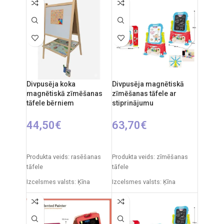
Divpusēja koka
Divpusēja magnētiskā
magnētiskā zīmēšanas
zīmēšanas tāfele ar
tāfele bērniem
stiprinājumu
44,50
€
63,70
€
PIEVIENOT GROZAM
PIEVIENOT GROZAM
Produkta veids: rasēšanas
Produkta veids: zīmēšanas
tāfele
tāfele
Izcelsmes valsts: Ķīna
Izcelsmes valsts: Ķīna
Iepakojuma izmēri: 91 x 5 x
Iepakojuma izmēri: 12 x 53,5
55 cm
x 61,5 cm
Produkta izmēri: 86 x 53 x 45
Produkta izmēri: 33 x 58 x 84