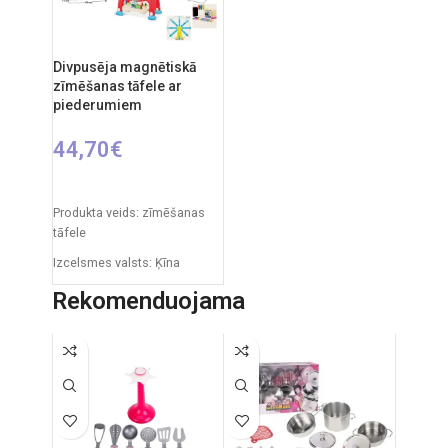
gadiem.
gadiem.
Divpusēja magnētiskā
zīmēšanas tāfele ar
piederumiem
44,70
€
PIEVIENOT GROZAM
Produkta veids: zīmēšanas
tāfele
Izcelsmes valsts: Ķīna
Iepakojuma izmēri: 11 x 43 x
Rekomenduojama
50 cm
Produkta izmēri: 30 x 49 x 67
cm
Ieteicamais vecums: no 3
gadiem.