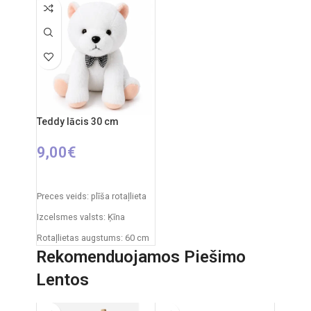
Izstrādājuma svars:
760 g
Izcelsmes valsts: Itālija
Funkcijas:
gaismas
Iepakojuma izmēri: 31 x 20 x
projektors, zvana signāli,
11 cm
baltais troksnis
Ieteicamais vecums: no 0
Materiāli:
plīšs, plastmasa
mēnešiem.
Uzturēšana:
plīšs ir
mazgājams, noņemot
iekšējo moduli.
Teddy lācis 30 cm
Izcelsmes valsts:
Itālija /
9,00
€
Clementoni
PIEVIENOT GROZAM
Preces veids: plīša rotaļlieta
Izcelsmes valsts: Ķīna
Rotaļlietas augstums: 60 cm
Rekomenduojamos Piešimo
Lentos