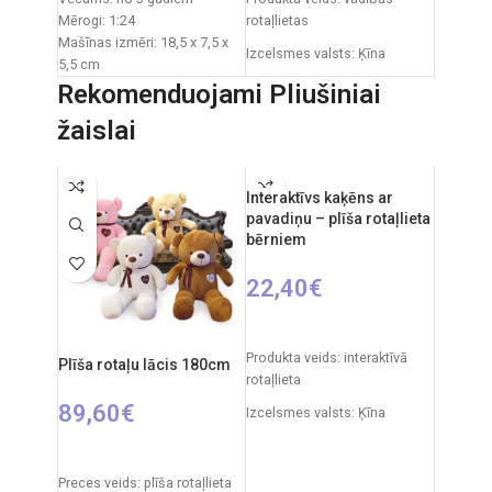
Mērogi: 1:24
rotaļlietas
Mašīnas izmēri: 18,5 x 7,5 x
Izcelsmes valsts: Ķīna
5,5 cm
Iepakojuma izmēri: 23,5 x
Iepakojuma izmēri: 33 x 8 x
Rekomenduojami Pliušiniai
11,5 x 9,3 cm
25 cm
žaislai
Barošanas avots: 3 x AA
Automašīnas izmēri: 18 x 8 x
baterijas (nav iekļautas
6 cm
komplektā)
Barošanas avots: 2 x AA
Ieteicamais vecums: no 6
Interaktīvs kaķēns ar
baterijas (nav iekļautas
gadiem
pavadiņu – plīša rotaļlieta
bērniem
komplektā)
Nepieciešamie elementi:
Komplektā ietilpst: auto,
2xAA tālvadības pults + 3xAA
22,40
€
tālvadības pults
automašīnai.
Materiāli: plastmasa, metāls
IZVĒLIETIES OPCIJAS
Produkta veids: interaktīvā
Plīša rotaļu lācis 180cm
rotaļlieta
89,60
€
Izcelsmes valsts: Ķīna
Iepakojuma izmēri: 14 x 26 x
IZVĒLIETIES OPCIJAS
28 cm
Preces veids: plīša rotaļlieta