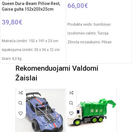
Queen Dura-Beam Pillow Rest,
66,00
€
Gaisa gulta 152x203x25cm
PIEVIENOT GROZAM
39,80
€
Produkta veids: bumbiņas
PIEVIENOT GROZAM
Izcelsmes valsts: Turcija
Matrača izmēri: 152 x 191 x 25 cm
Zīmola nosaukums: Pilsan
Iepakojuma izmēri: 33 x 36 x 12 cm
Gabalu skaits: 600
Svars 4,3 kg
Ieteicamais vecums: no 1 gada.
Rekomenduojami Valdomi
Materiāls: PVC, velūrs
Žaislai
Maksimālā slodze: 272 kg.