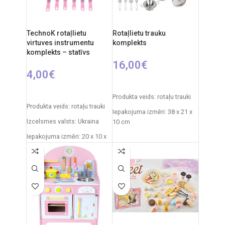
TechnoK rotaļlietu
Rotaļlietu trauku
virtuves instrumentu
komplekts
komplekts – statīvs
16,00
€
4,00
€
PIEVIENOT GROZAM
PIEVIENOT GROZAM
Produkta veids: rotaļu trauki
Produkta veids: rotaļu trauki
Iepakojuma izmēri: 38 x 21 x
Izcelsmes valsts: Ukraina
10 cm
Iepakojuma izmēri: 20 x 10 x
Svars: 0,775 kg
10 cm
Produkta materiāls:
Produkta materiāls:
plastmasa
plastmasa
Ieteicamais vecums: no 3
Ieteicamais vecums: no 3
gadiem.
gadiem.