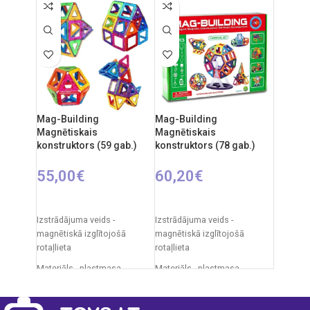
23 cm
Izstrādājuma materiāls:
Ieteicamais vecums: no 3
plastmasa
gadiem.
Ieteicamais vecums: no 3
gadiem
Elementi: 2 x AA.
Mag-Building
Mag-Building
Magnētiskais
Magnētiskais
konstruktors (59 gab.)
konstruktors (78 gab.)
55,00
€
60,20
€
PIEVIENOT GROZAM
PIEVIENOT GROZAM
Izstrādājuma veids -
Izstrādājuma veids -
magnētiskā izglītojošā
magnētiskā izglītojošā
rotaļlieta
rotaļlieta
Materiāls - plastmasa
Materiāls - plastmasa
Daļu skaits. - 59 gab.
Daļu skaits. - 78 gab.
Iepakojuma izmēri - 45 x 35 x
Iepakojuma izmēri - 45 x 35 x