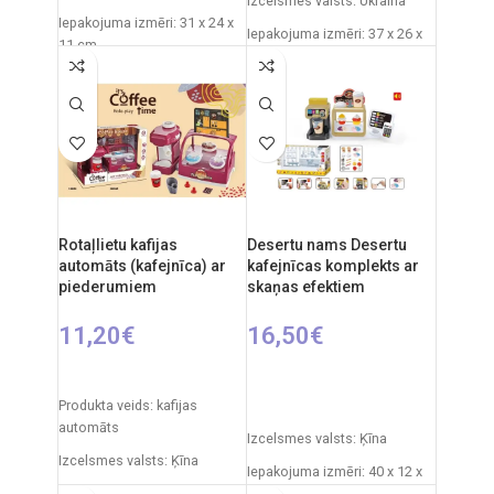
Izcelsmes valsts: Ukraina
Iepakojuma izmēri: 31 x 24 x
Iepakojuma izmēri: 37 x 26 x
11 cm
16 cm
Svars: 490 g
Svars: 0,3 kg
Ieteicamais vecums: no 3
Produkta materiāls:
gadiem
plastmasa
Nepieciešamie elementi:
Ieteicamais vecums: no 3
2xAA
gadiem.
Materiāls: plastmasas
Rotaļlietu kafijas
Desertu nams Desertu
Izcelsmes valsts: Ķīna.
automāts (kafejnīca) ar
kafejnīcas komplekts ar
piederumiem
skaņas efektiem
11,20
€
16,50
€
PIEVIENOT GROZAM
PIEVIENOT GROZAM
Produkta veids: kafijas
automāts
Izcelsmes valsts: Ķīna
Izcelsmes valsts: Ķīna
Iepakojuma izmēri: 40 x 12 x
Iepakojuma izmēri: 30 x 12 x
22 cm