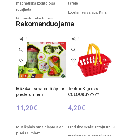
magnētiskā izglītojošā
tāfele
rotaļlieta
Izcelsmes valsts: Ķīna
Materiāls - plastmasa
Iepakojuma izmēri: 12 x 53,5
Rekomenduojama
Daļu skaits. - 59 gab.
x 76,5 cm
Iepakojuma izmēri - 45 x 35 x
Produkta izmēri: 33 x 58 x 110
10 cm
cm
Svars - 1,2 kg
Ieteicamais vecums: no 3
gadiem.
Ieteicamais vecums - 3 gadi
un vecāki
Izcelsmes valsts - Ķīna
Mūzikas smalcinātājs ar
TechnoK grozs
piederumiem
COLOURS?????
11,20
€
4,20
€
PIEVIENOT GROZAM
PIEVIENOT GROZAM
Muzikālais smalcinātājs ar
Produkta veids: rotaļu trauki
piederumiem: