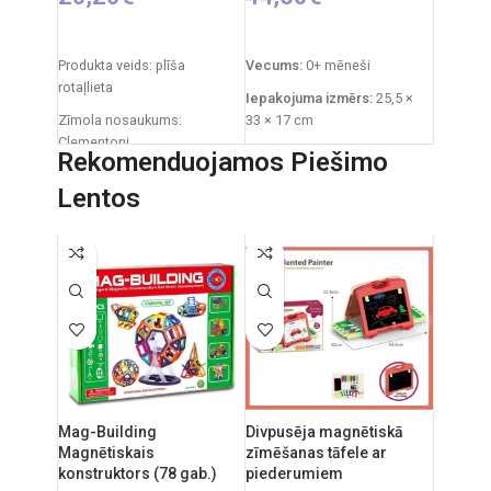
PIEVIENOT GROZAM
PIEVIENOT GROZAM
Produkta veids: plīša
Vecums:
0+ mēneši
rotaļlieta
Iepakojuma izmērs:
25,5 ×
Zīmola nosaukums:
33 × 17 cm
Clementoni
Izstrādājuma svars:
760 g
Rekomenduojamos Piešimo
Izcelsmes valsts: Itālija
Funkcijas:
gaismas
Lentos
Iepakojuma izmēri: 31 x 20 x
projektors, zvana signāli,
11 cm
baltais troksnis
Ieteicamais vecums: no 0
Materiāli:
plīšs, plastmasa
mēnešiem.
Uzturēšana:
plīšs ir
mazgājams, noņemot
iekšējo moduli.
Izcelsmes valsts:
Itālija /
Clementoni
Mag-Building
Divpusēja magnētiskā
Magnētiskais
zīmēšanas tāfele ar
konstruktors (78 gab.)
piederumiem