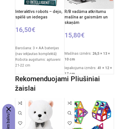
RC auto akumulators: 3.7V
Autobaterija: 4,8 V
Interaktīvs robots – dejo,
R/B vadāma atkritumu
Ieteicamais vecums: no 6
spēlē un iedegas
mašīna ar gaismām un
skaņām
gadiem.
16,50
€
15,80
€
PIEVIENOT GROZAM
PIEVIENOT GROZAM
Barošana: 3 × AA baterijas
Mašīnas izmērs:
26,5 × 13 ×
(nav iekļautas komplektā)
10 cm
Robota augstums: aptuveni
21-22 cm
Iepakojuma izmērs:
41 × 12 ×
Iepakojuma izmēri: 21 × 9,5 ×
17 cm
28 cm
Rekomenduojami Pliušiniai
Ieteicamais vecums:
no 3
Iepakojuma svars: 0,6 kg
žaislai
gadiem
Materiāls: plastmasa
Ieteicamais vecums: no 3
Nepieciešamās baterijas:
gadiem
4×AA ierīcei
+
2×AA
Izcelsmes valsts: Ķīna
tālvadības pults
.
Izcelsmes valsts: Ķīna