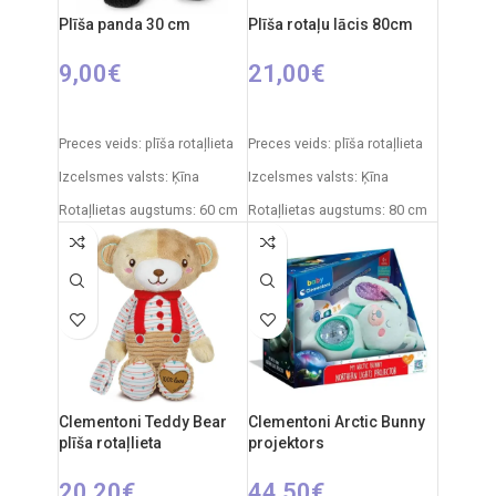
Plīša panda 30 cm
Plīša rotaļu lācis 80cm
Izcelsmes valsts - Ķīna
9,00
€
21,00
€
PIEVIENOT GROZAM
IZVĒLIETIES OPCIJAS
Preces veids: plīša rotaļlieta
Preces veids: plīša rotaļlieta
Izcelsmes valsts: Ķīna
Izcelsmes valsts: Ķīna
Rotaļlietas augstums: 60 cm
Rotaļlietas augstums: 80 cm
Clementoni Teddy Bear
Clementoni Arctic Bunny
plīša rotaļlieta
projektors
20,20
€
44,50
€