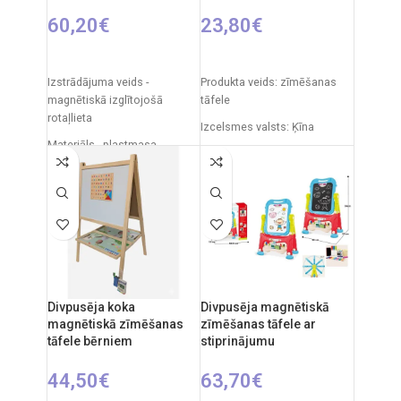
60,20
€
23,80
€
PIEVIENOT GROZAM
PIEVIENOT GROZAM
Izstrādājuma veids -
Produkta veids: zīmēšanas
magnētiskā izglītojošā
tāfele
rotaļlieta
Izcelsmes valsts: Ķīna
Materiāls - plastmasa
Iepakojuma izmēri: 7 x 49 x
Daļu skaits. - 78 gab.
35 cm
Iepakojuma izmēri - 45 x 35 x
Produkta izmēri: 33,5 x 32 x
10 cm
54,5 cm
Svars - 1,2 kg
Ieteicamais vecums: no 3
gadiem.
Ieteicamais vecums - 3 gadi
un vecāki
Divpusēja koka
Divpusēja magnētiskā
Izcelsmes valsts - Ķīna
magnētiskā zīmēšanas
zīmēšanas tāfele ar
tāfele bērniem
stiprinājumu
44,50
€
63,70
€