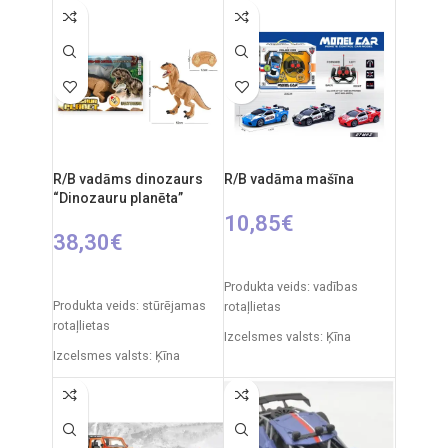
R/B vadāms dinozaurs
R/B vadāma mašīna
“Dinozauru planēta”
10,85
€
38,30
€
IZVĒLIETIES OPCIJAS
PIEVIENOT GROZAM
Produkta veids: vadības
Produkta veids: stūrējamas
rotaļlietas
rotaļlietas
Izcelsmes valsts: Ķīna
Izcelsmes valsts: Ķīna
Iepakojuma izmēri: 33 x 8 x
Iepakojuma izmēri: 12 x 51 x
25 cm
30,5 cm
Automašīnas izmēri: 18 x 8 x
Dinozaura izmēri: 29,5x x 52
6 cm