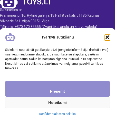
10 cm
10 cm
Sazinieties ar
Svars - 1,2 kg
Svars - 1,2 kg
Pramonės pr.16, Rytinė galerija,13 Hall 8 veikals 51185 Kaunas
Ieteicamais vecums - 3 gadi
Ieteicamais vecums - 3 gadi
Vilkpede 6/1. Viļņa 03151 Viļņa
un vecāki
un vecāki
Tālrunis: +370 670 85555 (Zvani tikai anglu un krievu valoda)
E-pasts: info@toys.lt
Izcelsmes valsts - Ķīna
Izcelsmes valsts - Ķīna
Tvarkyti sutikšanu
TOYS.LT
Siekdami nodrošināt gerāko pieredzi, įrenginio informācijui drošoti ir (vai)
KLIENTAMS
sasniegt naudojame slapukus. Ja sutinkate su slapukais, varēsim
apstrādāt datus, tādus kā naršymo elgsena ir unikalūs ID šajā vietnē.
Nesutikimas vai sutikimo atšaukimas var neigiamai paveikti tur tikras
INFORMĀCIJA
funkcijas.
Pieņemt
Noteikumi
Visas tiesības aizsargātas. UAB Inavi & Co
Konfidencialitātes politika