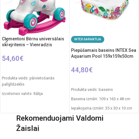
Clementoni Bērnu universālais
INTEX GARANTIJA
skrejritenis – Vienradzis
Piepūšamais baseins INTEX Sea
Aquarium Pool 159x159x50cm
54,60
€
44,80
€
PIEVIENOT GROZAM
Produkta veids: pārvietošanās
PIEVIENOT GROZAM
palīglīdzeklis
Produkta veids: baseins
Izcelsmes valsts: Itālija
Baseina izmēri: 109 x 163 x 48 cm
Iepakojuma izmēri: 54 x 46 x 19 cm
Iepakojuma izmēri: 35 x 30 x 10 cm
Svars: 2,7 kg
Rekomenduojami Valdomi
Svars: 3,6 kg
Ieteicamais vecums: no 1 gada
Žaislai
Ūdens tilpums: 340 litri
vecuma
Ieteicamais vecums: no 3 gadiem.
Nepieciešamie elementi: 2xAAA