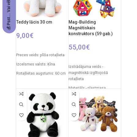
💰 Psst... Vai vēlies balvu?
Teddy lācis 30 cm
Mag-Building
Magnētiskais
konstruktors (59 gab.)
9,00
€
55,00
€
PIEVIENOT GROZAM
Preces veids: plīša rotaļlieta
PIEVIENOT GROZAM
Izcelsmes valsts: Ķīna
Izstrādājuma veids -
magnētiskā izglītojošā
Rotaļlietas augstums: 60 cm
rotaļlieta
Materiāls - plastmasa
Daļu skaits. - 59 gab.
Iepakojuma izmēri - 45 x 35 x
10 cm
Svars - 1,2 kg
Ieteicamais vecums - 3 gadi
un vecāki