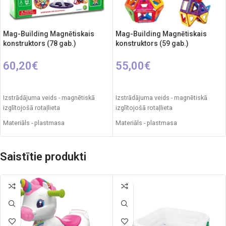
Mag-Building Magnētiskais
Mag-Building Magnētiskais
konstruktors (78 gab.)
konstruktors (59 gab.)
60,20
€
55,00
€
PIEVIENOT GROZAM
PIEVIENOT GROZAM
Izstrādājuma veids - magnētiskā
Izstrādājuma veids - magnētiskā
izglītojošā rotaļlieta
izglītojošā rotaļlieta
Materiāls - plastmasa
Materiāls - plastmasa
Daļu skaits. - 78 gab.
Daļu skaits. - 59 gab.
Iepakojuma izmēri - 45 x 35 x 10 cm
Iepakojuma izmēri - 45 x 35 x 10 cm
Saistītie produkti
Svars - 1,2 kg
Svars - 1,2 kg
Ieteicamais vecums - 3 gadi un
Ieteicamais vecums - 3 gadi un
vecāki
vecāki
Izcelsmes valsts - Ķīna
Izcelsmes valsts - Ķīna