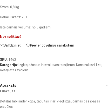
Svars: 0,8 kg
Gabalu skaits: 201
Ieteicamais vecums: no 5 gadiem.
Nav noliktavā
Salīdziniet
Pievienot vēlmju sarakstam
SKU:
1462
Kategorija:
Izglītojošas un interaktīvas rotaļlietas
,
Konstruktori
,
Lēti
,
Rotaļlietas zēniem
Apraksts
Funkcijas:
Detaļas labi sader kopā, taču tās ir arī viegli izjaucamas bez īpašas
piepūles.