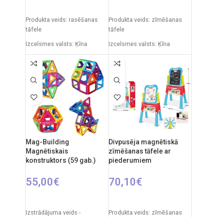
PIEVIENOT GROZAM
PIEVIENOT GROZAM
Produkta veids: rasēšanas
Produkta veids: zīmēšanas
tāfele
tāfele
Izcelsmes valsts: Ķīna
Izcelsmes valsts: Ķīna
Iepakojuma izmēri: 91 x 5 x
Iepakojuma izmēri: 12 x 53,5
55 cm
x 61,5 cm
Produkta izmēri: 86 x 53 x 45
Produkta izmēri: 33 x 58 x 84
cm
cm
Ieteicamais vecums: no 3
gadiem.
Mag-Building
Divpusēja magnētiskā
Magnētiskais
zīmēšanas tāfele ar
konstruktors (59 gab.)
piederumiem
55,00
€
70,10
€
PIEVIENOT GROZAM
PIEVIENOT GROZAM
Izstrādājuma veids -
Produkta veids: zīmēšanas