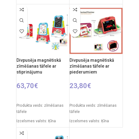
Iepakojuma izmēri: 91 x 5 x
Iepakojuma izmēri: 11 x 43 x
55 cm
50 cm
Produkta izmēri: 86 x 53 x 45
Produkta izmēri: 30 x 49 x 67
cm
cm
Ieteicamais vecums: no 3
gadiem.
Divpusēja magnētiskā
Divpusēja magnētiskā
zīmēšanas tāfele ar
zīmēšanas tāfele ar
stiprinājumu
piederumiem
63,70
€
23,80
€
PIEVIENOT GROZAM
PIEVIENOT GROZAM
Produkta veids: zīmēšanas
Produkta veids: zīmēšanas
tāfele
tāfele
Izcelsmes valsts: Ķīna
Izcelsmes valsts: Ķīna
Iepakojuma izmēri: 12 x 53,5
Iepakojuma izmēri: 7 x 49 x
x 61,5 cm
35 cm