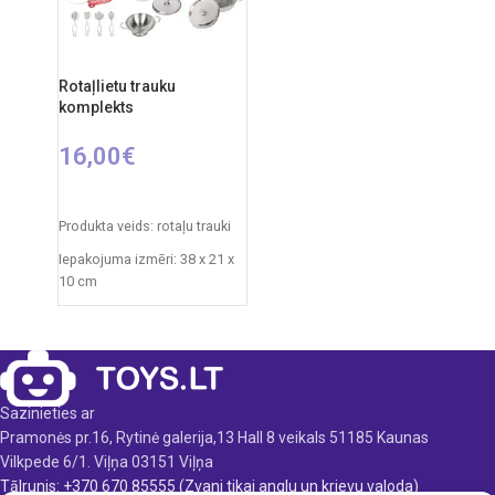
Produkta materiāls:
Elementi: 3 x AA (nav iekļauti)
plastmasa
Ieteicamais vecums: no 3
gadiem
Rotaļlietu trauku
komplekts
Nepieciešamie elementi:
2xAA (nav iekļauti)
16,00
€
PIEVIENOT GROZAM
Produkta veids: rotaļu trauki
Iepakojuma izmēri: 38 x 21 x
10 cm
Svars: 0,775 kg
Produkta materiāls:
plastmasa
Ieteicamais vecums: no 3
Sazinieties ar
gadiem.
Pramonės pr.16, Rytinė galerija,13 Hall 8 veikals 51185 Kaunas
Vilkpede 6/1. Viļņa 03151 Viļņa
Tālrunis: +370 670 85555 (Zvani tikai anglu un krievu valoda)