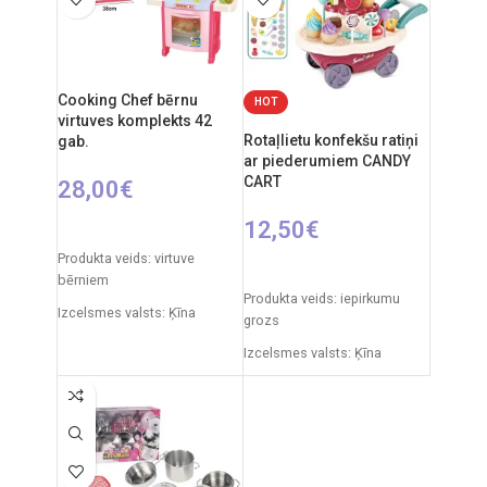
gadiem
gadiem.
Elementi: 2 x AA.
Cooking Chef bērnu
HOT
virtuves komplekts 42
Rotaļlietu konfekšu ratiņi
gab.
ar piederumiem CANDY
CART
28,00
€
12,50
€
PIEVIENOT GROZAM
Produkta veids: virtuve
PIEVIENOT GROZAM
bērniem
Produkta veids: iepirkumu
Izcelsmes valsts: Ķīna
grozs
Iepakojuma izmēri: 12 x 38 x
Izcelsmes valsts: Ķīna
51,5 cm
Iepakojuma izmēri: 35 x 7 x
Produkta materiāls:
27 cm
plastmasa
Produkta izmēri: 24,5 x 26 x
Ieteicamais vecums: no 3
15,5 cm
gadiem