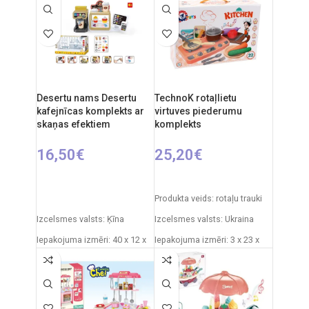
Ieteicamais vecums: no 3
gadiem.
Desertu nams Desertu
TechnoK rotaļlietu
kafejnīcas komplekts ar
virtuves piederumu
skaņas efektiem
komplekts
16,50
€
25,20
€
PIEVIENOT GROZAM
PIEVIENOT GROZAM
Produkta veids: rotaļu trauki
Izcelsmes valsts: Ķīna
Izcelsmes valsts: Ukraina
Iepakojuma izmēri: 40 x 12 x
Iepakojuma izmēri: 3 x 23 x
22 cm
10 cm
Izstrādājuma materiāls:
Produkta materiāls:
plastmasa
plastmasa
Ieteicamais vecums: no 3
Ieteicamais vecums: no 3