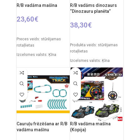
tālvadības pults
R/B vadāma mašīna
R/B vadāms dinozaurs
Ieteicamais vecums: no 6
Materiāli: plastmasa, metāls
“Dinozauru planēta”
gadiem.
23,60
€
38,30
€
PIEVIENOT GROZAM
PIEVIENOT GROZAM
Preces veids: stūrējamas
Produkta veids: stūrējamas
rotaļlietas
rotaļlietas
Izcelsmes valsts: Ķīna
Izcelsmes valsts: Ķīna
Automašīnas izmēri: 31 x 15
Iepakojuma izmēri: 12 x 51 x
x 12 cm
30,5 cm
Ieteicamais vecums: no 6
Dinozaura izmēri: 29,5x x 52
gadiem
cm
Nepieciešamie elementi:
Rotaļlietas sastāvs:
2xAA + 3xAAA
plastmasa, gumija
Ieteicamais vecums: no 3
gadiem
Cauruļu frēzēšana ar R/B
R/B vadāma mašīna
vadāmu mašīnu
(Kopija)
Elementi: 3 x AA (nav iekļauti)