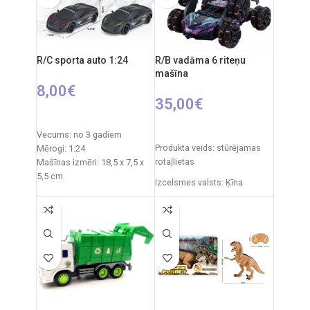
R/C sporta auto 1:24
R/B vadāma 6 riteņu
mašīna
8,00
€
35,00
€
PIEVIENOT GROZAM
PIEVIENOT GROZAM
Vecums: no 3 gadiem
Produkta veids: stūrējamas
Mērogi: 1:24
rotaļlietas
Mašīnas izmēri: 18,5 x 7,5 x
5,5 cm
Izcelsmes valsts: Ķīna
Iepakojuma izmēri: 23,5 x
Iepakojuma izmēri: 33 x 8 x
11,5 x 9,3 cm
20 cm
Barošanas avots: 3 x AA
baterijas (nav iekļautas
Mašīnas izmēri: 230 x 16 x 7
komplektā)
cm
Barošanas avots: 2 x AA
Produkta materiāls:
baterijas (nav iekļautas
plastmasa
komplektā)
Komplektā ietilpst: auto,
Frekvence: 2,4 GHz