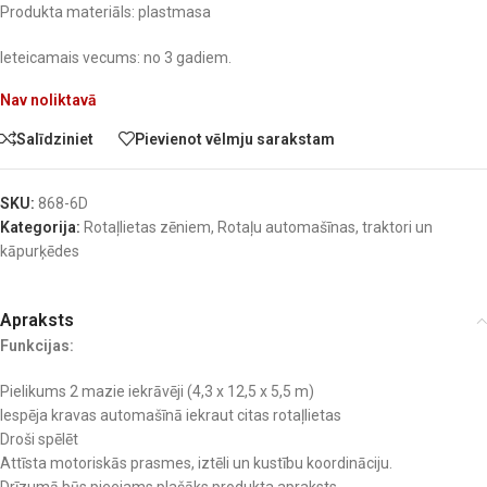
Produkta materiāls: plastmasa
Ieteicamais vecums: no 3 gadiem.
Nav noliktavā
Salīdziniet
Pievienot vēlmju sarakstam
SKU:
868-6D
Kategorija:
Rotaļlietas zēniem
,
Rotaļu automašīnas, traktori un
kāpurķēdes
Apraksts
Funkcijas:
Pielikums 2 mazie iekrāvēji (4,3 x 12,5 x 5,5 m)
Iespēja kravas automašīnā iekraut citas rotaļlietas
Droši spēlēt
Attīsta motoriskās prasmes, iztēli un kustību koordināciju.