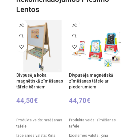
Lentos
Divpusēja koka
Divpusēja magnētiskā
magnētiskā zīmēšanas
zīmēšanas tāfele ar
tāfele bērniem
piederumiem
44,50
€
44,70
€
PIEVIENOT GROZAM
PIEVIENOT GROZAM
Produkta veids: rasēšanas
Produkta veids: zīmēšanas
tāfele
tāfele
Izcelsmes valsts: Ķīna
Izcelsmes valsts: Ķīna