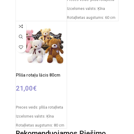
Rotaļlietas izmēri: 27 x 12 x
Izcelsmes valsts: Ķīna
27 cm
Rotaļlietas augstums: 60 cm
Ieteicamais vecums: no 3
gadiem
Elementi: 3 x AA (nav iekļauti)
Plīša rotaļu lācis 80cm
21,00
€
IZVĒLIETIES OPCIJAS
Preces veids: plīša rotaļlieta
Izcelsmes valsts: Ķīna
Rotaļlietas augstums: 80 cm
Rekomenduojamos Piešimo