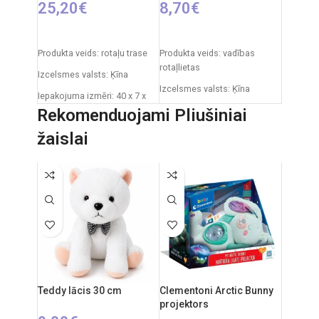
25,20
€
8,70
€
PIEVIENOT GROZAM
IZVĒLIETIES OPCIJAS
Produkta veids: rotaļu trase
Produkta veids: vadības
rotaļlietas
Izcelsmes valsts: Ķīna
Izcelsmes valsts: Ķīna
Iepakojuma izmēri: 40 x 7 x
34 cm
Iepakojuma izmēri: 31 x 7 x
Rekomenduojami Pliušiniai
25 cm
Daļu skaits: 19
žaislai
Automašīnas izmēri: 20 x 9
Produkta materiāls:
cm
plastmasa (PVC)
Ieteicamais vecums: no 3
Ieteicamais vecums: 5 gadi
gadiem
un vecāki
Nepieciešamie elementi:
Elementi: 2 x AA (nav iekļauti
2xAA tālvadības pults + 4xAA
komplektā).
automašīnai.
Teddy lācis 30 cm
Clementoni Arctic Bunny
projektors