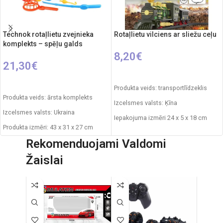
Technok rotaļlietu zvejnieka
Rotaļlietu vilciens ar sliežu ceļu
komplekts – spēļu galds
8,20
€
21,30
€
PIEVIENOT GROZAM
PIEVIENOT GROZAM
Produkta veids: transportlīdzeklis
Produkta veids: ārsta komplekts
Izcelsmes valsts: Ķīna
Izcelsmes valsts: Ukraina
Iepakojuma izmēri 24 x 5 x 18 cm
Produkta izmēri: 43 x 31 x 27 cm
Daļu skaits: 8
Rekomenduojami Valdomi
Svars: 2,1 kg
Produkta materiāls: plastmasa
Žaislai
Produkta materiāls: plastmasa
Ieteicamais vecums: no 3 gadiem
Ieteicamais vecums: no 3 gadiem.
Nepieciešamie elementi: 1xAA