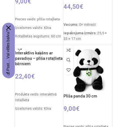
9,00
€
44,50
€
PIEVIENOT GROZAM
PIEVIENOT GROZAM
Preces veids: plīša rotaļlieta
Vecums:
0+ mēneši
Izcelsmes valsts: Ķīna
💰 Psst... Vai vēlies balvu?
Iepakojuma izmērs:
25,5 ×
Rotaļlietas augstums: 60 cm
33 × 17 cm
Izstrādājuma svars:
760 g
Interaktīvs kaķēns ar
Funkcijas:
gaismas
pavadiņu – plīša rotaļlieta
projektors, zvana signāli,
bērniem
baltais troksnis
22,40
€
Materiāli:
plīšs, plastmasa
Uzturēšana:
plīšs ir
IZVĒLIETIES OPCIJAS
mazgājams, noņemot
Produkta veids: interaktīvā
iekšējo moduli.
Plīša panda 30 cm
rotaļlieta
Izcelsmes valsts:
Itālija /
9,00
€
Izcelsmes valsts: Ķīna
Clementoni
Iepakojuma izmēri: 14 x 26 x
PIEVIENOT GROZAM
28 cm
Preces veids: plīša rotaļlieta