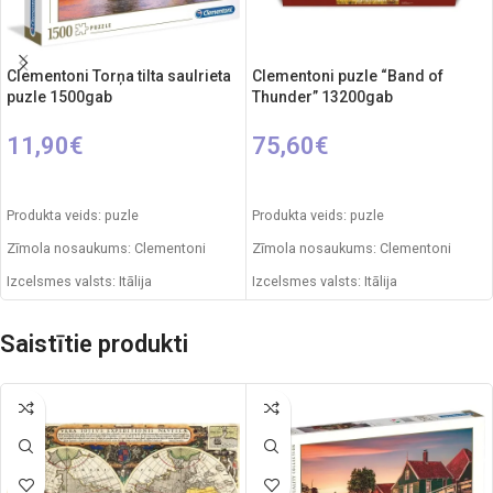
Clementoni Torņa tilta saulrieta
Clementoni puzle “Band of
puzle 1500gab
Thunder” 13200gab
11,90
€
75,60
€
PIEVIENOT GROZAM
PIEVIENOT GROZAM
Produkta veids: puzle
Produkta veids: puzle
Zīmola nosaukums: Clementoni
Zīmola nosaukums: Clementoni
Izcelsmes valsts: Itālija
Izcelsmes valsts: Itālija
Iepakojuma izmēri: 37 x 5 x 28 cm
Iepakojuma izmēri: 51 x 10 x 32 cm
Saistītie produkti
Gabaliņu skaits: 1500
Puzles izmēri: 291 x 135 cm
Ieteicamais vecums: no 14 gadiem.
Gabaliņu skaits: 13200
Ieteicamais vecums: no 14 gadiem.