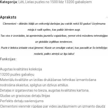
Kategorija:
Lēti
,
Lielas puzles no 1500 līdz 13200 gabaliņiem
Apraksts
Clementoni – dibināts Itālijā un veiksmīgi darbojas jau vairāk nekā 50 gadus! Uzņēmuma
misija ir radīt spēles, kas palīdz bērniem augt.
Tas viss ir izstrādāts, lai apmierinātu jauniešu vajadzības, ņemot vērā mūsdienu tehnoloģijas
un globālās izglītības tendences.
Puzle ir lieliska izklaide visai ģimenei. Klusie un omulīgie vakari, kas pavadīti ar šo brīnišķīgo
nodarbi, paliks atmiņā uz ilgu laiku!
Funkcijas:
Augstas kvalitātes kolekcija
13200 puzles gabaliņu
Materiālu kvalitāte un izcilas drukāšanas tehnikas izmantošana
nodrošina skaistus, spilgtus un dzīvus attēlus.
Detaļas ir izgatavotas no bieza, augstas kvalitātes kartona.
Gludas un graciozas detaļu līnijas
Perfekts detaļu savienojums
Clementoni vienmēr rūpējas par vides jautājumiem un izmanto daudz