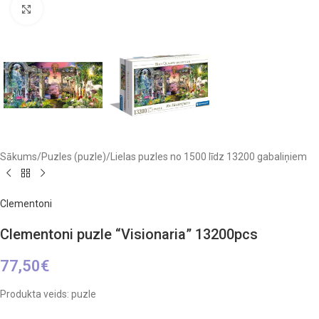
Click to enlarge
Sākums
/
Puzles (puzle)
/
Lielas puzles no 1500 līdz 13200 gabaliņiem
Clementoni
Clementoni puzle “Visionaria” 13200pcs
77,50
€
Produkta veids: puzle