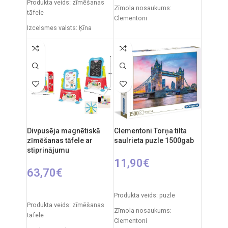
Produkta veids: zīmēšanas
Zīmola nosaukums:
tāfele
Clementoni
Izcelsmes valsts: Ķīna
Izcelsmes valsts: Itālija
Iepakojuma izmēri: 11 x 43 x
Iepakojuma izmēri: 37 x 5 x
50 cm
28 cm
Produkta izmēri: 30 x 49 x 67
Gabaliņu skaits: 1500
cm
Ieteicamais vecums: no 14
Ieteicamais vecums: no 3
gadiem.
gadiem.
Divpusēja magnētiskā
Clementoni Torņa tilta
zīmēšanas tāfele ar
saulrieta puzle 1500gab
stiprinājumu
11,90
€
63,70
€
PIEVIENOT GROZAM
PIEVIENOT GROZAM
Produkta veids: puzle
Produkta veids: zīmēšanas
Zīmola nosaukums:
tāfele
Clementoni