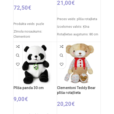
21,00
€
72,50
€
IZVĒLIETIES OPCIJAS
PIEVIENOT GROZAM
Preces veids: plīša rotaļlieta
Produkta veids: puzle
Izcelsmes valsts: Ķīna
Zīmola nosaukums:
Rotaļlietas augstums: 80 cm
Clementoni
Izcelsmes valsts: Itālija
Iepakojuma izmēri: 51 x 10 x
32 cm
Puzles izmēri: 291 x 135 cm
Gabaliņu skaits: 13200
Ieteicamais vecums: no 14
gadiem.
Plīša panda 30 cm
Clementoni Teddy Bear
plīša rotaļlieta
9,00
€
20,20
€
PIEVIENOT GROZAM
PIEVIENOT GROZAM