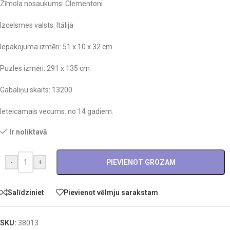
Zīmola nosaukums: Clementoni
Izcelsmes valsts: Itālija
Iepakojuma izmēri: 51 x 10 x 32 cm
Puzles izmēri: 291 x 135 cm
Gabaliņu skaits: 13200
Ieteicamais vecums: no 14 gadiem.
Ir noliktavā
-
+
PIEVIENOT GROZAM
Salīdziniet
Pievienot vēlmju sarakstam
SKU:
38013