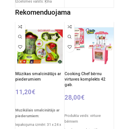
Izcelsmes valsts: Ķīna
Izcelsmes valsts: Itālija
Iepakojuma izmēri: 12 x 53,5
Rekomenduojama
Iepakojuma izmēri: 37 x 5 x
x 61,5 cm
28 cm
Produkta izmēri: 33 x 58 x 84
Gabaliņu skaits: 1500
cm
Ieteicamais vecums: no 14
Ieteicamais vecums: no 3
gadiem.
gadiem.
Mūzikas smalcinātājs ar
Cooking Chef bērnu
piederumiem
virtuves komplekts 42
gab.
11,20
€
28,00
€
PIEVIENOT GROZAM
PIEVIENOT GROZAM
Muzikālais smalcinātājs ar
Produkta veids: virtuve
piederumiem:
bērniem
Iepakojuma izmēri: 31 x 24 x