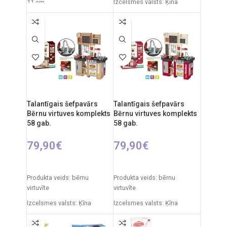
Izcelsmes valsts: Ķīna
11 cm
Iepakojuma izmēri: 12 x 38 x
Svars: 490 g
51,5 cm
Ieteicamais vecums: no 3
Produkta materiāls:
gadiem
plastmasa
Nepieciešamie elementi:
Ieteicamais vecums: no 3
2xAA
gadiem
Materiāls: plastmasas
Elementi: 3 x AA (nav iekļauti)
Izcelsmes valsts: Ķīna.
Talantīgais šefpavārs
Talantīgais šefpavārs
Bērnu virtuves komplekts
Bērnu virtuves komplekts
58 gab.
58 gab.
79,90
€
79,90
€
PIEVIENOT GROZAM
PIEVIENOT GROZAM
Produkta veids: bērnu
Produkta veids: bērnu
virtuvīte
virtuvīte
Izcelsmes valsts: Ķīna
Izcelsmes valsts: Ķīna
Iepakojuma izmēri: 14,5 x 55
Iepakojuma izmēri: 14,5 x 55