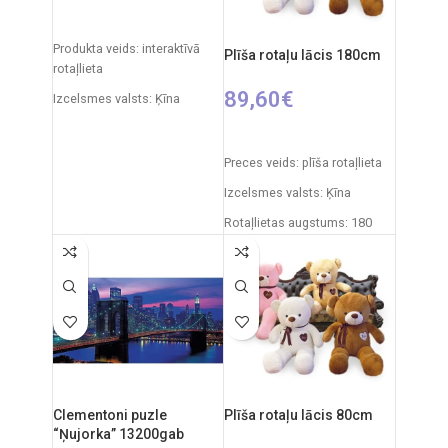
IZVĒLIETIES OPCIJAS
Produkta veids: interaktīvā
Plīša rotaļu lācis 180cm
rotaļlieta
89,60
€
Izcelsmes valsts: Ķīna
Iepakojuma izmēri: 14 x 26 x
IZVĒLIETIES OPCIJAS
28 cm
Preces veids: plīša rotaļlieta
Rotaļlietas izmēri: 27 x 12 x
Izcelsmes valsts: Ķīna
27 cm
Rotaļlietas augstums: 180
Ieteicamais vecums: no 3
cm
gadiem
Elementi: 3 x AA (nav iekļauti)
Clementoni puzle
Plīša rotaļu lācis 80cm
“Ņujorka” 13200gab