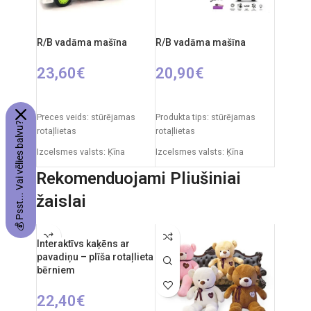
iekļauta komplektā)
Izcelsmes valsts: Ķīna
Autobaterija: 4,8 V
R/B vadāma mašīna
R/B vadāma mašīna
23,60
€
20,90
€
PIEVIENOT GROZAM
IZVĒLIETIES OPCIJAS
Preces veids: stūrējamas
Produkta tips: stūrējamas
💰 Psst... Vai vēlies balvu?
rotaļlietas
rotaļlietas
Izcelsmes valsts: Ķīna
Izcelsmes valsts: Ķīna
Automašīnas izmēri: 31 x 15
Iepakojuma izmēri: 25 x 13 x
Rekomenduojami Pliušiniai
x 12 cm
18 cm
žaislai
Ieteicamais vecums: no 6
Frekvence: 2.4GHz
gadiem
Tālvadības pults: 2xAAA
Nepieciešamie elementi:
baterijas
Interaktīvs kaķēns ar
2xAA + 3xAAA
pavadiņu – plīša rotaļlieta
RC auto akumulators: 3.7V
bērniem
Ieteicamais vecums: no 6
22,40
€
gadiem.