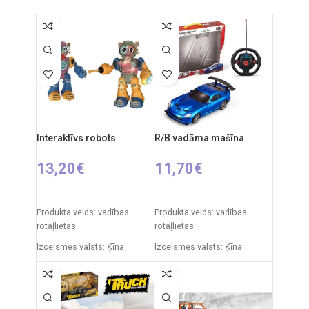
Interaktīvs robots
R/B vadāma mašīna
13,20
€
11,70
€
IZVĒLIETIES OPCIJAS
IZVĒLIETIES OPCIJAS
Produkta veids: vadības
Produkta veids: vadības
rotaļlietas
rotaļlietas
Izcelsmes valsts: Ķīna
Izcelsmes valsts: Ķīna
Iepakojuma izmēri: 22 x 13 x
Iepakojuma izmēri: 31 x 7 x
27 cm
25 cm
Robota izmēri: 18 x 9 x 22 cm
Automašīnas izmēri: 20 x 9