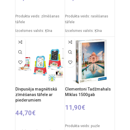
PIEVIENOT GROZAM
PIEVIENOT GROZAM
Produkta veids: zīmēšanas
Produkta veids: rasēšanas
tāfele
tāfele
Izcelsmes valsts: Ķīna
Izcelsmes valsts: Ķīna
Iepakojuma izmēri: 7 x 49 x
Iepakojuma izmēri: 91 x 5 x
35 cm
55 cm
Produkta izmēri: 33,5 x 32 x
Produkta izmēri: 86 x 53 x 45
54,5 cm
cm
Ieteicamais vecums: no 3
gadiem.
Divpusēja magnētiskā
Clementoni Tadžmahals
zīmēšanas tāfele ar
Mīklas 1500gab
piederumiem
11,90
€
44,70
€
PIEVIENOT GROZAM
PIEVIENOT GROZAM
Produkta veids: puzle