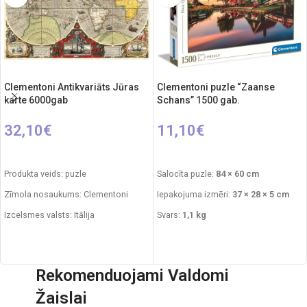
Clementoni Antikvariāts Jūras
Clementoni puzle “Zaanse
karte 6000gab
Schans” 1500 gab.
32,10
€
11,10
€
PIEVIENOT GROZAM
PIEVIENOT GROZAM
Produkta veids: puzle
Salocīta puzle:
84 × 60 cm
Zīmola nosaukums: Clementoni
Iepakojuma izmēri:
37 × 28 × 5 cm
Izcelsmes valsts: Itālija
Svars:
1,1 kg
Iepakojuma izmēri: 51 x 7 x 31 cm
Ieteicamais vecums:
no 14 gadiem
Puzles izmēri: 165 x 114 cm
Ražots Itālijā
Rekomenduojami Valdomi
Gabaliņu skaits: 6000
Drošības brīdinājums: mazo detaļu
dēļ nav piemērots bērniem līdz 3
Žaislai
Ieteicamais vecums: no 14 gadiem.
gadu (36 mēnešu) vecumam.