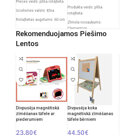
Preces veids: plīša rotaļlieta
Produkta veids: plīša
Izcelsmes valsts: Ķīna
rotaļlieta
Rotaļlietas augstums: 60 cm
Zīmola nosaukums:
Clementoni
Rekomenduojamos Piešimo
Izcelsmes valsts: Itālija
Lentos
Iepakojuma izmēri: 31 x 20 x
11 cm
Ieteicamais vecums: no 0
mēnešiem.
Divpusēja magnētiskā
Divpusēja koka
zīmēšanas tāfele ar
magnētiskā zīmēšanas
piederumiem
tāfele bērniem
23,80
€
44,50
€