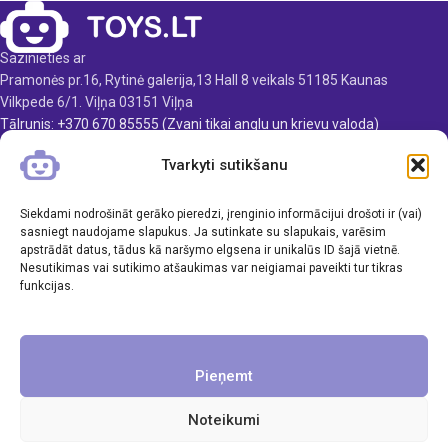
gadiem.
Produkta izmēri: 24,5 x 26 x
15,5 cm
Sazinieties ar
Produkta materiāls:
Pramonės pr.16, Rytinė galerija,13 Hall 8 veikals 51185 Kaunas
plastmasa
Vilkpede 6/1. Viļņa 03151 Viļņa
Ieteicamais vecums: no 3
Tālrunis: +370 670 85555 (Zvani tikai anglu un krievu valoda)
gadiem
E-pasts: info@toys.lt
Tvarkyti sutikšanu
Nepieciešamie elementi:
TOYS.LT
2xAA (nav iekļauti)
Siekdami nodrošināt gerāko pieredzi, įrenginio informācijui drošoti ir (vai)
KLIENTAMS
sasniegt naudojame slapukus. Ja sutinkate su slapukais, varēsim
apstrādāt datus, tādus kā naršymo elgsena ir unikalūs ID šajā vietnē.
Nesutikimas vai sutikimo atšaukimas var neigiamai paveikti tur tikras
INFORMĀCIJA
funkcijas.
Pieņemt
Noteikumi
Visas tiesības aizsargātas. UAB Inavi & Co