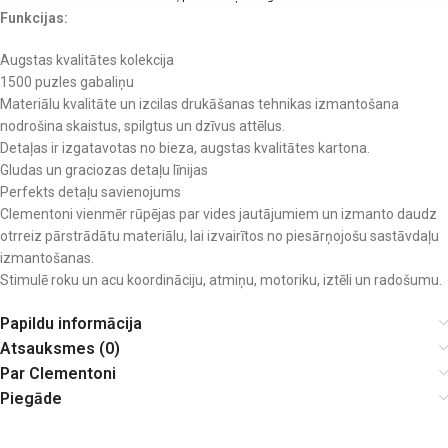
Funkcijas:
Augstas kvalitātes kolekcija
1500 puzles gabaliņu
Materiālu kvalitāte un izcilas drukāšanas tehnikas izmantošana
nodrošina skaistus, spilgtus un dzīvus attēlus.
Detaļas ir izgatavotas no bieza, augstas kvalitātes kartona.
Gludas un graciozas detaļu līnijas
Perfekts detaļu savienojums
Clementoni vienmēr rūpējas par vides jautājumiem un izmanto daudz
otrreiz pārstrādātu materiālu, lai izvairītos no piesārņojošu sastāvdaļu
izmantošanas.
Stimulē roku un acu koordināciju, atmiņu, motoriku, iztēli un radošumu.
Papildu informācija
Atsauksmes (0)
Par Clementoni
Piegāde