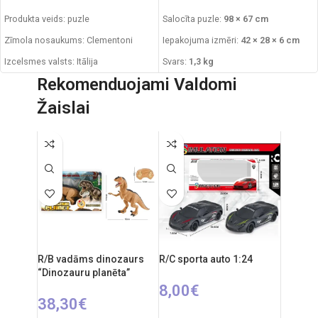
Produkta veids: puzle
Salocīta puzle:
98 × 67 cm
Zīmola nosaukums: Clementoni
Iepakojuma izmēri:
42 × 28 × 6 cm
Izcelsmes valsts: Itālija
Svars:
1,3 kg
Rekomenduojami Valdomi
Iepakojuma izmēri: 51 x 7 x 31 cm
Ieteicamais vecums:
no 14 gadiem
Žaislai
Puzles izmēri: 165 x 114 cm
Ražots Itālijā
Gabaliņu skaits: 6000
Drošības brīdinājums: mazo detaļu
dēļ nav piemērots bērniem līdz 3
Ieteicamais vecums: no 14 gadiem.
gadu (36 mēnešu) vecumam.
R/B vadāms dinozaurs
R/C sporta auto 1:24
“Dinozauru planēta”
8,00
€
38,30
€
PIEVIENOT GROZAM