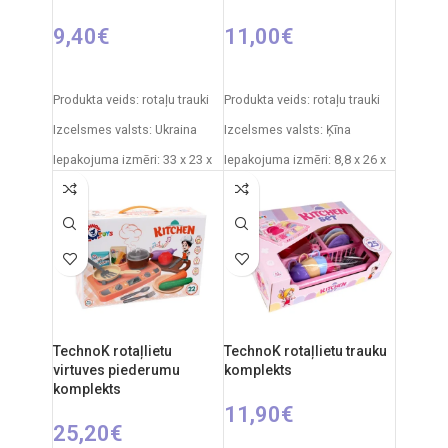
9,40
€
11,00
€
PIEVIENOT GROZAM
PIEVIENOT GROZAM
Produkta veids: rotaļu trauki
Produkta veids: rotaļu trauki
Izcelsmes valsts: Ukraina
Izcelsmes valsts: Ķīna
Iepakojuma izmēri: 33 x 23 x
Iepakojuma izmēri: 8,8 x 26 x
10 cm
27,5 cm
Produkta materiāls:
Produkta materiāls:
plastmasa
plastmasa
Ieteicamais vecums: no 3
Ieteicamais vecums: no 3
gadiem.
gadiem.
TechnoK rotaļlietu
TechnoK rotaļlietu trauku
virtuves piederumu
komplekts
komplekts
11,90
€
25,20
€