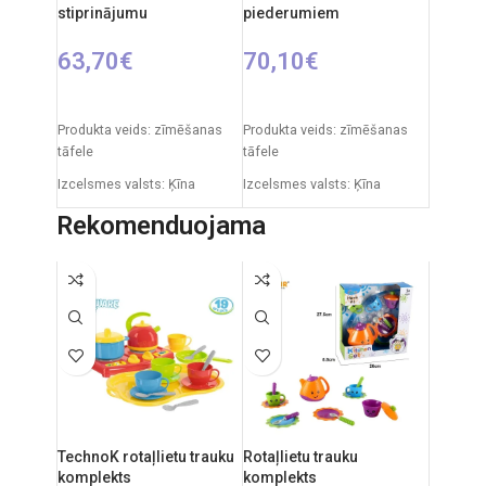
stiprinājumu
piederumiem
63,70
€
70,10
€
PIEVIENOT GROZAM
PIEVIENOT GROZAM
Produkta veids: zīmēšanas
Produkta veids: zīmēšanas
tāfele
tāfele
Izcelsmes valsts: Ķīna
Izcelsmes valsts: Ķīna
Iepakojuma izmēri: 12 x 53,5
Iepakojuma izmēri: 12 x 53,5
Rekomenduojama
x 61,5 cm
x 76,5 cm
Produkta izmēri: 33 x 58 x 84
Produkta izmēri: 33 x 58 x 110
cm
cm
Ieteicamais vecums: no 3
Ieteicamais vecums: no 3
gadiem.
gadiem.
TechnoK rotaļlietu trauku
Rotaļlietu trauku
komplekts
komplekts