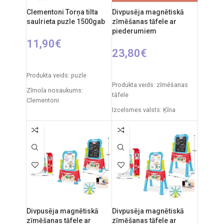
Clementoni Torņa tilta
Divpusēja magnētiskā
saulrieta puzle 1500gab
zīmēšanas tāfele ar
piederumiem
11,90
€
23,80
€
PIEVIENOT GROZAM
PIEVIENOT GROZAM
Produkta veids: puzle
Produkta veids: zīmēšanas
Zīmola nosaukums:
tāfele
Clementoni
Izcelsmes valsts: Ķīna
Izcelsmes valsts: Itālija
Iepakojuma izmēri: 7 x 49 x
Iepakojuma izmēri: 37 x 5 x
35 cm
28 cm
Produkta izmēri: 33,5 x 32 x
Gabaliņu skaits: 1500
54,5 cm
Ieteicamais vecums: no 14
Ieteicamais vecums: no 3
gadiem.
gadiem.
Divpusēja magnētiskā
Divpusēja magnētiskā
zīmēšanas tāfele ar
zīmēšanas tāfele ar