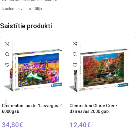
Izcelsmes valsts: Itālija
Iepakojuma izmēri: 37 x 5 x 28 cm
Saistītie produkti
Gabaliņu skaits: 1500
Ieteicamais vecums: no 14 gadiem.
Clementoni puzle “Lasvegasa”
Clementoni Glade Creek
6000gab
dzirnavas 2000 gab.
34,80
€
12,40
€
PIEVIENOT GROZAM
PIEVIENOT GROZAM