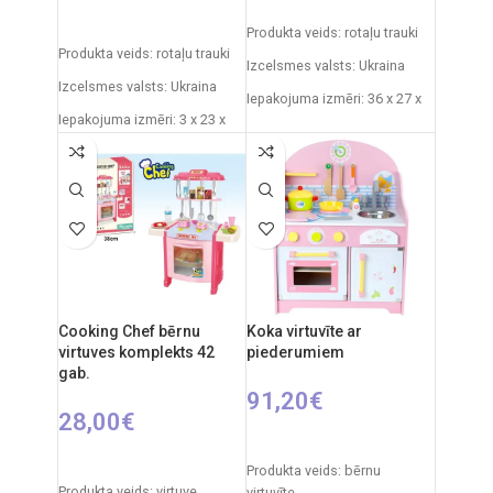
PIEVIENOT GROZAM
PIEVIENOT GROZAM
Produkta veids: rotaļu trauki
Produkta veids: rotaļu trauki
Izcelsmes valsts: Ukraina
Izcelsmes valsts: Ukraina
Iepakojuma izmēri: 36 x 27 x
Iepakojuma izmēri: 3 x 23 x
11 cm
10 cm
Svars: 0,5 kg
Produkta materiāls:
Produkta materiāls:
plastmasa
plastmasa
Ieteicamais vecums: no 3
Ieteicamais vecums: no 3
gadiem.
gadiem.
Cooking Chef bērnu
Koka virtuvīte ar
virtuves komplekts 42
piederumiem
gab.
91,20
€
28,00
€
PIEVIENOT GROZAM
PIEVIENOT GROZAM
Produkta veids: bērnu
Produkta veids: virtuve
virtuvīte