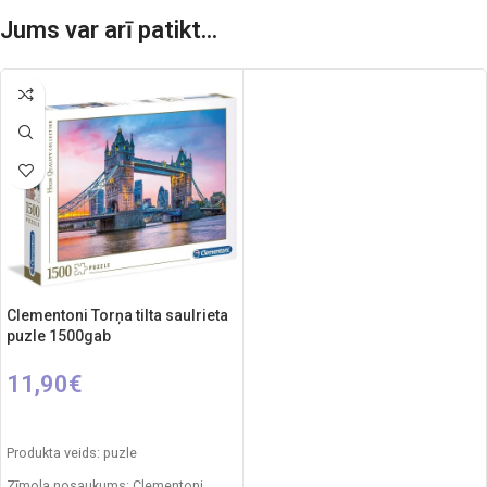
Jums var arī patikt...
Clementoni Torņa tilta saulrieta
puzle 1500gab
11,90
€
PIEVIENOT GROZAM
Produkta veids: puzle
Zīmola nosaukums: Clementoni