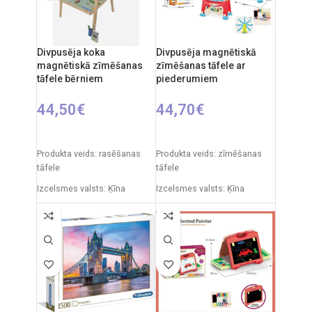
Divpusēja koka
Divpusēja magnētiskā
magnētiskā zīmēšanas
zīmēšanas tāfele ar
tāfele bērniem
piederumiem
44,50
€
44,70
€
PIEVIENOT GROZAM
PIEVIENOT GROZAM
Produkta veids: rasēšanas
Produkta veids: zīmēšanas
tāfele
tāfele
Izcelsmes valsts: Ķīna
Izcelsmes valsts: Ķīna
Iepakojuma izmēri: 91 x 5 x
Iepakojuma izmēri: 11 x 43 x
55 cm
50 cm
Produkta izmēri: 86 x 53 x 45
Produkta izmēri: 30 x 49 x 67
cm
cm
Ieteicamais vecums: no 3
gadiem.