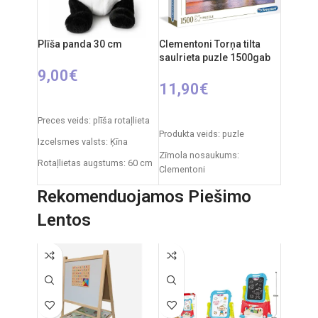
mēnešiem.
Uzturēšana:
plīšs ir
mazgājams, noņemot
iekšējo moduli.
Plīša panda 30 cm
Clementoni Torņa tilta
saulrieta puzle 1500gab
Izcelsmes valsts:
Itālija /
9,00
€
Clementoni
11,90
€
PIEVIENOT GROZAM
PIEVIENOT GROZAM
Preces veids: plīša rotaļlieta
Produkta veids: puzle
Izcelsmes valsts: Ķīna
Zīmola nosaukums:
Rotaļlietas augstums: 60 cm
Clementoni
Izcelsmes valsts: Itālija
Rekomenduojamos Piešimo
Iepakojuma izmēri: 37 x 5 x
Lentos
28 cm
Gabaliņu skaits: 1500
Ieteicamais vecums: no 14
gadiem.