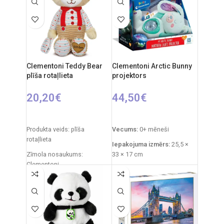
Clementoni Teddy Bear
Clementoni Arctic Bunny
plīša rotaļlieta
projektors
20,20
€
44,50
€
PIEVIENOT GROZAM
PIEVIENOT GROZAM
Produkta veids: plīša
Vecums:
0+ mēneši
rotaļlieta
Iepakojuma izmērs:
25,5 ×
Zīmola nosaukums:
33 × 17 cm
Clementoni
Izstrādājuma svars:
760 g
Izcelsmes valsts: Itālija
Funkcijas:
gaismas
Iepakojuma izmēri: 31 x 20 x
projektors, zvana signāli,
11 cm
baltais troksnis
Ieteicamais vecums: no 0
Materiāli:
plīšs, plastmasa