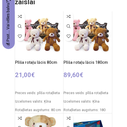
žaislai
💰 Psst... Vai vēlies balvu?
Ieteicamais vecums: no 6
Robota izmēri: 18 x 9 x 22 cm
gadiem
Ieteicamais vecums: no 3
Nepieciešamie elementi:
gadiem
2xAA + 3xAAA
Elementi: 3x AA
Plīša rotaļu lācis 80cm
Plīša rotaļu lācis 180cm
21,00
€
89,60
€
IZVĒLIETIES OPCIJAS
IZVĒLIETIES OPCIJAS
Preces veids: plīša rotaļlieta
Preces veids: plīša rotaļlieta
Izcelsmes valsts: Ķīna
Izcelsmes valsts: Ķīna
Rotaļlietas augstums: 80 cm
Rotaļlietas augstums: 180
cm