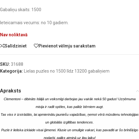
Gabaliņu skaits: 1500
Ieteicamais vecums: no 10 gadiem.
Nav noliktavā
Salīdziniet
Pievienot vēlmju sarakstam
SKU:
31688
Kategorija:
Lielas puzles no 1500 līdz 13200 gabaliņiem
Apraksts
Clementoni – dibināts Itālijā un veiksmīgi darbojas jau vairāk nekā 50 gadus! Uzņēmuma
misija ir radīt spēles, kas palīdz bērniem augt.
Tas viss ir izstrādāts, lai apmierinātu jauniešu vajadzības, ņemot vērā mūsdienu tehnoloģijas
un globālās izglītības tendences.
Puzle ir lieliska izklaide visai ģimenei. Klusie un omulīgie vakari, kas pavadīti ar šo brīnišķīgo
nodarbi, paliks atmiņā uz ilgu laiku!