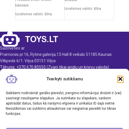
bērniem
Izcelsmes valsts: Ķīna
Izcelsmes valsts: Ķīna
Iepakojuma izmēri: 53 x 20,5
Iepakojuma izmēri: 12 x 38 x
x 33 cm
51,5 cm
Virtuvītes izmēri: 63 x 48 x 30
Produkta materiāls:
cm
plastmasa
Svars: 8 kg
Sazinieties ar
Ieteicamais vecums: no 3
Pramonės pr.16, Rytinė galerija,13 Hall 8 veikals 51185 Kaunas
Produkta materiāls: koks
gadiem
Vilkpede 6/1. Viļņa 03151 Viļņa
Ieteicamais vecums: no 3
Elementi: 3 x AA (nav iekļauti)
Tālrunis: +370 670 85555 (Zvani tikai anglu un krievu valoda)
gadiem.
E-pasts: info@toys.lt
Tvarkyti sutikšanu
TOYS.LT
Siekdami nodrošināt gerāko pieredzi, įrenginio informācijui drošoti ir (vai)
KLIENTAMS
sasniegt naudojame slapukus. Ja sutinkate su slapukais, varēsim
apstrādāt datus, tādus kā naršymo elgsena ir unikalūs ID šajā vietnē.
Nesutikimas vai sutikimo atšaukimas var neigiamai paveikti tur tikras
INFORMĀCIJA
funkcijas.