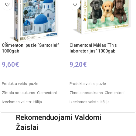
Clementoni puzle “Santorini”
Clementoni Mīklas “Trīs
1000gab
laboratorijas” 1000gab
9,60
€
9,20
€
PIEVIENOT GROZAM
PIEVIENOT GROZAM
Produkta veids: puzle
Produkta veids: puzle
Zīmola nosaukums: Clementoni
Zīmola nosaukums: Clementoni
Izcelsmes valsts: Itālija
Izcelsmes valsts: Itālija
Iepakojuma izmēri: 28 x 5 x 37 cm
Iepakojuma izmēri: 28,1 x 5,8 x 37 cm
Rekomenduojami Valdomi
Gabaliņu skaits: 1000
Gabaliņu skaits: 1000
Žaislai
Puzzle izmēri: 69 x 50 cm
Puzzle izmēri: 69 x 50 cm