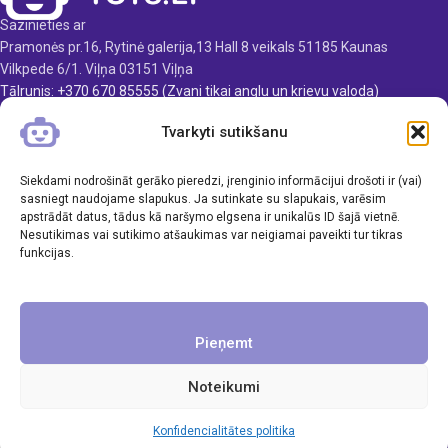
gadiem
Ieteicamais vecums: no 3
Sazinieties ar
gadiem.
Nepieciešamie elementi:
Pramonės pr.16, Rytinė galerija,13 Hall 8 veikals 51185 Kaunas
2xAA
Vilkpede 6/1. Viļņa 03151 Viļņa
Materiāls: plastmasas
Tālrunis: +370 670 85555 (Zvani tikai anglu un krievu valoda)
E-pasts: info@toys.lt
Izcelsmes valsts: Ķīna.
Tvarkyti sutikšanu
TOYS.LT
Siekdami nodrošināt gerāko pieredzi, įrenginio informācijui drošoti ir (vai)
KLIENTAMS
sasniegt naudojame slapukus. Ja sutinkate su slapukais, varēsim
apstrādāt datus, tādus kā naršymo elgsena ir unikalūs ID šajā vietnē.
Nesutikimas vai sutikimo atšaukimas var neigiamai paveikti tur tikras
INFORMĀCIJA
funkcijas.
Pieņemt
Noteikumi
Visas tiesības aizsargātas. UAB Inavi & Co
Konfidencialitātes politika