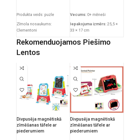
PIEVIENOT GROZAM
PIEVIENOT GROZAM
Produkta veids: puzle
Vecums:
0+ mēneši
Zīmola nosaukums:
Iepakojuma izmērs:
25,5 ×
Clementoni
33 × 17 cm
Izcelsmes valsts: Itālija
Izstrādājuma svars:
760 g
Rekomenduojamos Piešimo
Iepakojuma izmēri: 34,4 x 4,6
Funkcijas:
gaismas
Lentos
x 25,4 cm
projektors, zvana signāli,
baltais troksnis
Gabaliņu skaits: 500
Materiāli:
plīšs, plastmasa
Puzzle izmēri: 49 x 36 cm
Uzturēšana:
plīšs ir
Ieteicamais vecums: no 14
mazgājams, noņemot
gadiem.
iekšējo moduli.
Izcelsmes valsts:
Itālija /
Clementoni
Divpusēja magnētiskā
Divpusēja magnētiskā
zīmēšanas tāfele ar
zīmēšanas tāfele ar
piederumiem
piederumiem