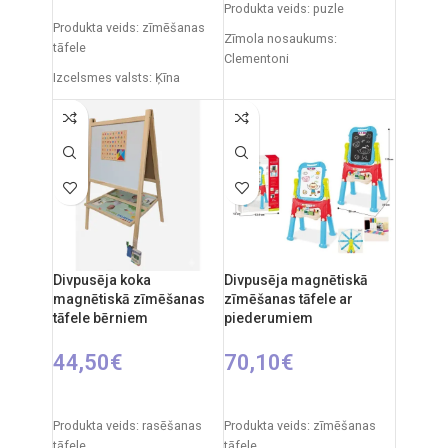
Produkta veids: puzle
Produkta veids: zīmēšanas
Zīmola nosaukums:
tāfele
Clementoni
Izcelsmes valsts: Ķīna
Izcelsmes valsts: Itālija
Iepakojuma izmēri: 12 x 53,5
Iepakojuma izmēri: 34,4 x 4,6
x 61,5 cm
x 25,4 cm
Produkta izmēri: 33 x 58 x 84
Gabaliņu skaits: 500
cm
Puzzle izmēri: 49 x 36 cm
Ieteicamais vecums: no 3
gadiem.
Ieteicamais vecums: no 14
gadiem.
Divpusēja koka
Divpusēja magnētiskā
magnētiskā zīmēšanas
zīmēšanas tāfele ar
tāfele bērniem
piederumiem
44,50
€
70,10
€
PIEVIENOT GROZAM
PIEVIENOT GROZAM
Produkta veids: rasēšanas
Produkta veids: zīmēšanas
tāfele
tāfele