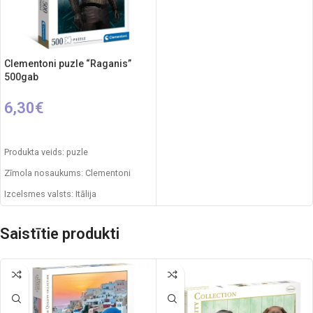
Clementoni puzle “Raganis”
500gab
6,30
€
PIEVIENOT GROZAM
Produkta veids: puzle
Zīmola nosaukums: Clementoni
Izcelsmes valsts: Itālija
Iepakojuma izmēri: 34,4 x 4,6 x 25,4
cm
Saistītie produkti
Gabaliņu skaits: 500
Puzzle izmēri: 49 x 36 cm
Ieteicamais vecums: no 14 gadiem.