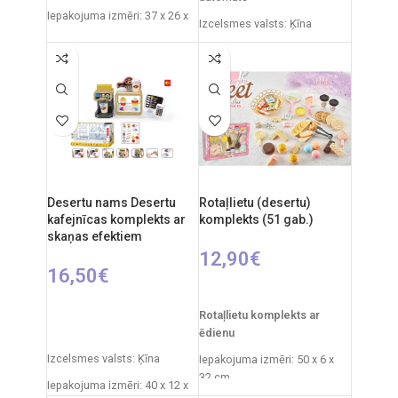
Iepakojuma izmēri: 37 x 26 x
Izcelsmes valsts: Ķīna
16 cm
Iepakojuma izmēri: 30 x 12 x
Svars: 0,3 kg
23 cm
Produkta materiāls:
Ieteicamais vecums: no 3
plastmasa
gadiem.
Ieteicamais vecums: no 3
gadiem.
Desertu nams Desertu
Rotaļlietu (desertu)
kafejnīcas komplekts ar
komplekts (51 gab.)
skaņas efektiem
12,90
€
16,50
€
PIEVIENOT GROZAM
PIEVIENOT GROZAM
Rotaļlietu komplekts ar
ēdienu
Izcelsmes valsts: Ķīna
Iepakojuma izmēri: 50 x 6 x
32 cm
Iepakojuma izmēri: 40 x 12 x