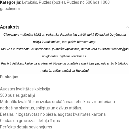
Kategorija:
Lētākais
,
Puzles (puzle)
,
Puzles no 500 līdz 1000
gabaliņiem
Apraksts
Clementoni – dibināts Itālijā un veiksmīgi darbojas jau vairāk nekā 50 gadus! Uzņēmuma
misija ir radīt spēles, kas palīdz bērniem augt.
Tas viss ir izstrādāts, lai apmierinātu jauniešu vajadzības, ņemot vērā mūsdienu tehnoloģijas
un globālās izglītības tendences.
Puzle ir lieliska izklaide visai ģimenei. Klusie un omulīgie vakari, kas pavadīti ar šo brīnišķīgo
nodarbi, paliks atmiņā uz ilgu laiku!
Funkcijas:
Augstas kvalitātes kolekcija
500 puzles gabaliņi
Materiālu kvalitāte un izcilas drukāšanas tehnikas izmantošana
nodrošina skaistus, spilgtus un dzīvus attēlus.
Detaļas ir izgatavotas no bieza, augstas kvalitātes kartona.
Gludas un graciozas detaļu līnijas
Perfekts detaļu savienojums