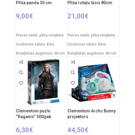
Plīša panda 30 cm
Plīša rotaļu lācis 80cm
9,00
€
21,00
€
PIEVIENOT GROZAM
IZVĒLIETIES OPCIJAS
Preces veids: plīša rotaļlieta
Preces veids: plīša rotaļlieta
Izcelsmes valsts: Ķīna
Izcelsmes valsts: Ķīna
Rotaļlietas augstums: 60 cm
Rotaļlietas augstums: 80 cm
Clementoni puzle
Clementoni Arctic Bunny
“Raganis” 500gab
projektors
6,30
€
44,50
€