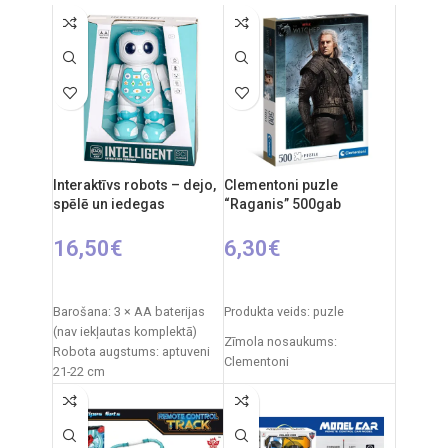
Ieteicamais vecums: no 10 gadiem.
Ieteicamais vecums: no 10 gadiem
Interaktīvs robots – dejo,
Clementoni puzle
spēlē un iedegas
“Raganis” 500gab
16,50
€
6,30
€
PIEVIENOT GROZAM
PIEVIENOT GROZAM
Barošana: 3 × AA baterijas
Produkta veids: puzle
(nav iekļautas komplektā)
Zīmola nosaukums:
Robota augstums: aptuveni
Clementoni
21-22 cm
Iepakojuma izmēri: 21 × 9,5 ×
Izcelsmes valsts: Itālija
28 cm
Iepakojuma izmēri: 34,4 x 4,6
Iepakojuma svars: 0,6 kg
x 25,4 cm