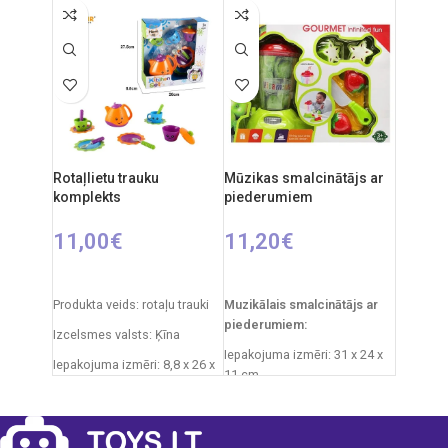
22 cm
Izcelsmes valsts: Ķīna
Izstrādājuma materiāls:
Ieteicamais vecums: no 3
plastmasa
gadiem.
Ieteicamais vecums: no 3
gadiem
Elementi: 2 x AA.
Rotaļlietu trauku
Mūzikas smalcinātājs ar
komplekts
piederumiem
11,00
€
11,20
€
PIEVIENOT GROZAM
PIEVIENOT GROZAM
Produkta veids: rotaļu trauki
Muzikālais smalcinātājs ar
piederumiem:
Izcelsmes valsts: Ķīna
Iepakojuma izmēri: 31 x 24 x
Iepakojuma izmēri: 8,8 x 26 x
11 cm
27,5 cm
Svars: 490 g
Produkta materiāls:
plastmasa
Ieteicamais vecums: no 3