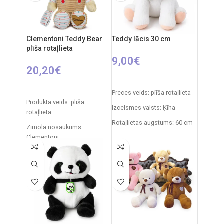
Clementoni Teddy Bear
Teddy lācis 30 cm
plīša rotaļlieta
9,00
€
20,20
€
PIEVIENOT GROZAM
PIEVIENOT GROZAM
Preces veids: plīša rotaļlieta
Produkta veids: plīša
Izcelsmes valsts: Ķīna
rotaļlieta
Rotaļlietas augstums: 60 cm
Zīmola nosaukums:
Clementoni
Izcelsmes valsts: Itālija
Iepakojuma izmēri: 31 x 20 x
11 cm
Ieteicamais vecums: no 0
mēnešiem.