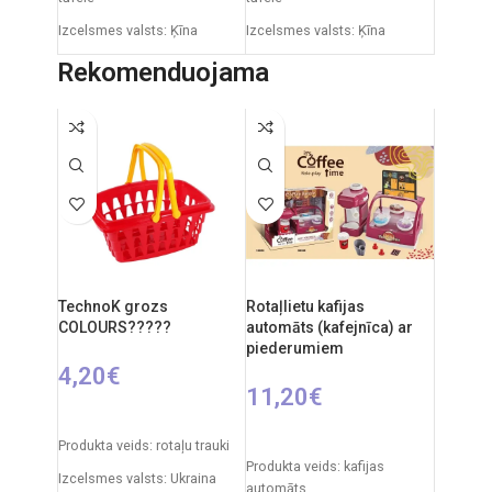
Izcelsmes valsts: Ķīna
Izcelsmes valsts: Ķīna
Iepakojuma izmēri: 91 x 5 x
Iepakojuma izmēri: 12 x 53,5
Rekomenduojama
55 cm
x 76,5 cm
Produkta izmēri: 86 x 53 x 45
Produkta izmēri: 33 x 58 x 110
cm
cm
Ieteicamais vecums: no 3
gadiem.
TechnoK grozs
Rotaļlietu kafijas
COLOURS?????
automāts (kafejnīca) ar
piederumiem
4,20
€
11,20
€
PIEVIENOT GROZAM
PIEVIENOT GROZAM
Produkta veids: rotaļu trauki
Produkta veids: kafijas
Izcelsmes valsts: Ukraina
automāts