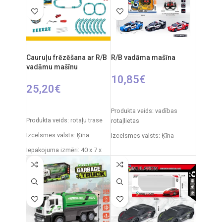
Materiāls: plastmasa
Ieteicamais vecums: no 3
Gabaliņu skaits: 500
gadiem
Puzzle izmēri: 49 x 36 cm
Izcelsmes valsts: Ķīna
Ieteicamais vecums: no 14
gadiem.
Cauruļu frēzēšana ar R/B
R/B vadāma mašīna
vadāmu mašīnu
10,85
€
25,20
€
IZVĒLIETIES OPCIJAS
PIEVIENOT GROZAM
Produkta veids: vadības
Produkta veids: rotaļu trase
rotaļlietas
Izcelsmes valsts: Ķīna
Izcelsmes valsts: Ķīna
Iepakojuma izmēri: 40 x 7 x
Iepakojuma izmēri: 33 x 8 x
34 cm
25 cm
Daļu skaits: 19
Automašīnas izmēri: 18 x 8 x
6 cm
Produkta materiāls:
plastmasa (PVC)
Ieteicamais vecums: no 6
gadiem
Ieteicamais vecums: 5 gadi