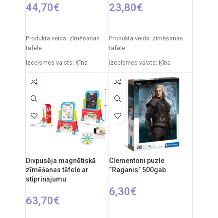
44,70
€
23,80
€
PIEVIENOT GROZAM
PIEVIENOT GROZAM
Produkta veids: zīmēšanas
Produkta veids: zīmēšanas
tāfele
tāfele
Izcelsmes valsts: Ķīna
Izcelsmes valsts: Ķīna
Iepakojuma izmēri: 11 x 43 x
Iepakojuma izmēri: 7 x 49 x
50 cm
35 cm
Produkta izmēri: 30 x 49 x 67
Produkta izmēri: 33,5 x 32 x
cm
54,5 cm
Ieteicamais vecums: no 3
Ieteicamais vecums: no 3
gadiem.
gadiem.
Divpusēja magnētiskā
Clementoni puzle
zīmēšanas tāfele ar
“Raganis” 500gab
stiprinājumu
6,30
€
63,70
€
PIEVIENOT GROZAM
PIEVIENOT GROZAM