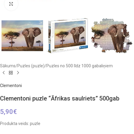
Click to enlarge
Sākums
/
Puzles (puzle)
/
Puzles no 500 līdz 1000 gabaliņiem
Clementoni
Clementoni puzle “Āfrikas saulriets” 500gab
5,90
€
Produkta veids: puzle